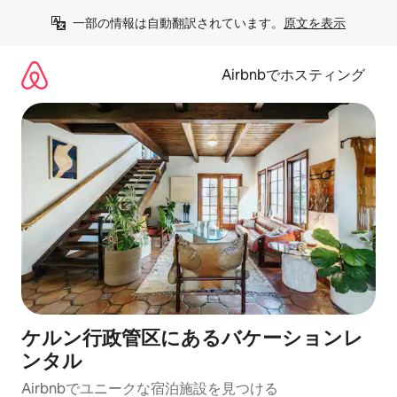
コ
一部の情報は自動翻訳されています。
原文を表示
ン
テ
ン
Airbnbでホスティング
ツ
に
ス
キ
ッ
プ
ケルン行政管区にあるバケーションレ
ンタル
Airbnbでユニークな宿泊施設を見つける