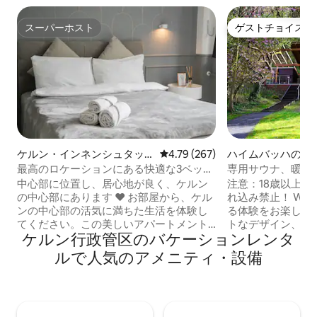
スーパーホスト
ゲストチョイス
スーパーホスト
ゲストチョイス
ケルン・インネンシュタッ
レビュー267件、5つ星中4.79
4.79 (267)
ハイムバッハの一
トのマンション・アパート
最高のロケーションにある快適な3ベッド
専用サウナ、暖炉
ルームのアパートメント+バルコニー
中心部に位置し、居心地が良く、ケルン
注意：18歳以上の
の中心部にあります ❤️ お部屋から、ケル
れ込み禁止！ Waldloftで自然に完全に浸
ンの中心部の活気に満ちた生活を体験し
る体験をお楽しみ
てください。この美しいアパートメント
トなデザイン、自
ケルン行政管区のバケーションレンタ
は、現代的な快適さ、最高のロケーショ
立公園のパノラマ
ン、柔軟な空間ソリューションを提供し
く癒す隠れ家を作
ルで人気のアメニティ・設備
ます。あなたのニーズにぴったりです。
業でブラシ加工さ
✅最高のロケーション ✅ 1〜5人 ✅ 個別の
かりとした梁、パ
宿泊施設 ✅ エレベーター ✅ バルコニー ✅
炉、暖かい照明が
プライベートホテルスタンダード ✅ソフ
る雰囲気を作り出