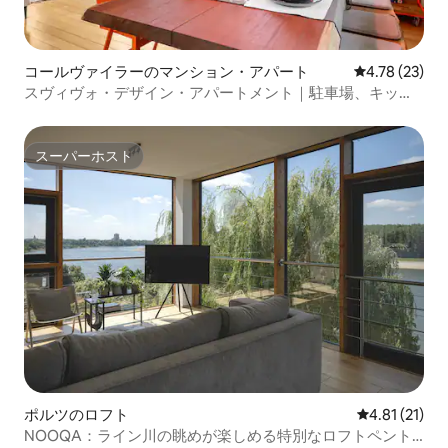
コールヴァイラーのマンション・アパート
レビュー23件
4.78 (23)
スヴィヴォ・デザイン・アパートメント｜駐車場、キッチ
ン、暖炉
スーパーホスト
スーパーホスト
ポルツのロフト
レビュー21件
4.81 (21)
NOOQA：ライン川の眺めが楽しめる特別なロフトペント