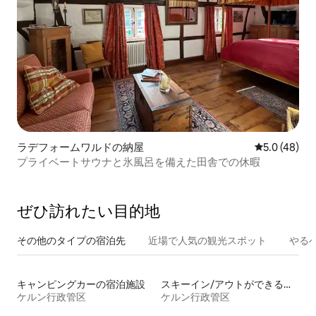
ラデフォームワルドの納屋
レビュー48
5.0 (48)
プライベートサウナと氷風呂を備えた田舎での休暇
ぜひ訪⁠れ⁠た⁠い目⁠的⁠地
その他のタ⁠イ⁠プ⁠の宿⁠泊⁠先
近場で人気の観光スポット
やる
キャンピングカーの宿泊施設
スキーイン/アウトができる宿泊先
ケルン行政管区
ケルン行政管区