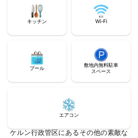
ァベッド+ ✅ ベビーベッド ✅ 追加の部屋
ライベートなパノ
✅スマートテレビ ✅ ネスプレッソコーヒ
ったロフトキッチ
ー ✅ 台所/食事エリア ✅洗濯乾燥機
ドでのんびり眠れ
らは、静寂と自然
キッチン
Wi-Fi
敷地内無料駐⁠車
プール
ス⁠ペ⁠ー⁠ス
エアコン
ケルン行政管区にあるその他の素敵な