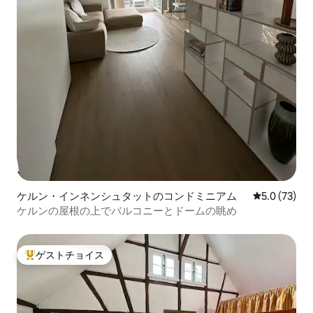
ケルン・インネンシュタットのコンドミニアム
レビュー73
5.0 (73)
ケルンの屋根の上でバルコニーとドームの眺め
ゲストチョイス
大好評のゲストチョイスです。