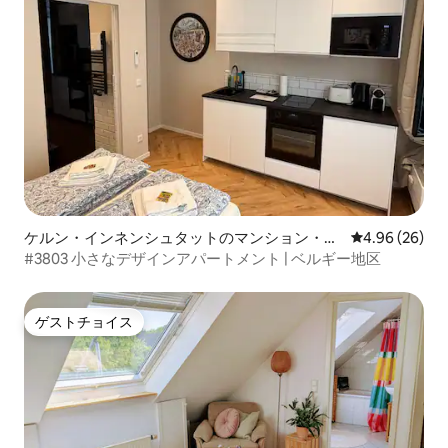
ケルン・インネンシュタットのマンション・ア
レビュー26件
4.96 (26)
パート
#3803 小さなデザインアパートメント | ベルギー地区
ゲストチョイス
ゲストチョイス