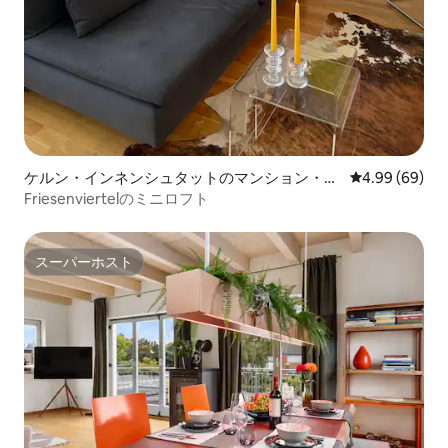
ケルン・インネンシュタットのマンション・ア
レビュー69件
4.99 (69)
パート
Friesenviertelのミニロフト
スーパーホスト
スーパーホスト