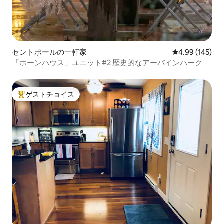
セントポールの一軒家
レビュー145件
4.99 (145)
「ホーンハウス」ユニット#2 歴史的なアーバインパーク
ゲストチョイス
大好評のゲストチョイスです。