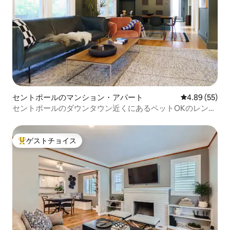
セントポールのマンション・アパート
レビュー55件
4.89 (55)
セントポールのダウンタウン近くにあるペットOKのレンタ
ル物件です！
ゲストチョイス
大好評のゲストチョイスです。