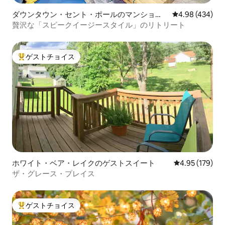
ダウンタウン・セント・ポールのマンショ
レビュー434件
4.98 (434)
ン・アパート
贅沢な「スピークイージースタイル」のリトリート
ゲストチョイス
大好評のゲストチョイスです。
ホワイト・ベア・レイクのゲストスイート
レビュー179件
4.95 (179)
ザ・グレース・プレイス
ゲストチョイス
大好評のゲストチョイスです。