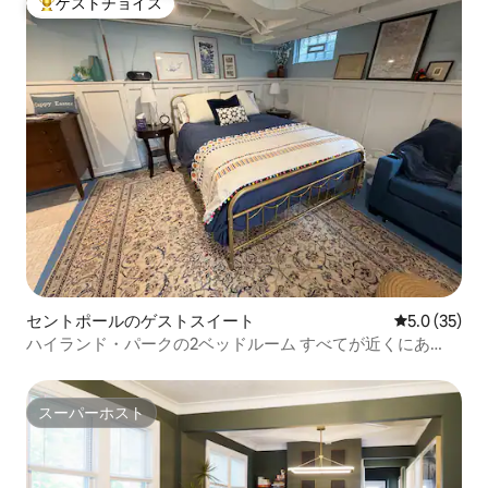
ゲストチョイス
大好評のゲストチョイスです。
セントポールのゲストスイート
レビュー35
5.0 (35)
ハイランド・パークの2ベッドルーム すべてが近くにあ
る、空港近くのホットタブ付きスイート
スーパーホスト
スーパーホスト