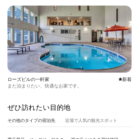
ム
ローズビルの一軒家
新しい宿
新着
また泊まりたい、快適なお家です。
ぜひ訪⁠れ⁠た⁠い目⁠的⁠地
その他のタ⁠イ⁠プ⁠の宿⁠泊⁠先
近場で人気の観光スポット