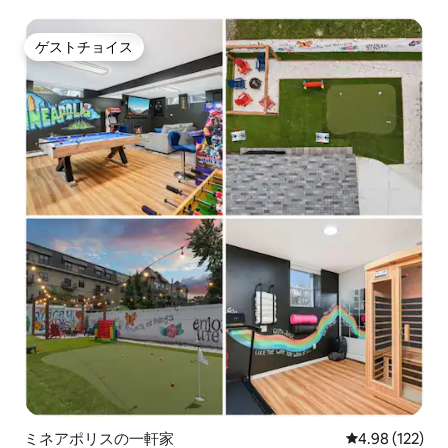
魅力的なお部屋
ゲストチョイス
ゲストチョイス
ミネアポリスの一軒家
レビュー122件
4.98 (122)