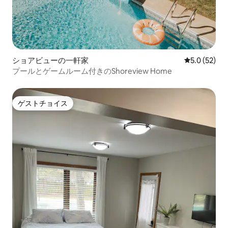
ショアビューの一軒家
レビュー52
5.0 (52)
プールとゲームルーム付きのShoreview Home
ゲストチョイス
ゲストチョイス