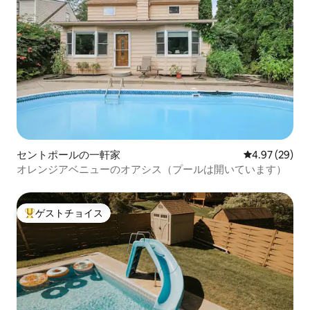
セントポールの一軒家
レビュー29件
4.97 (29)
オレンジアベニューのオアシス（プールは開いています）
ゲストチョイス
大好評のゲストチョイスです。