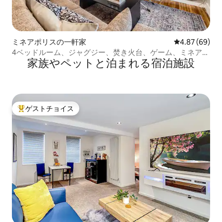
ミネアポリスの一軒家
レビュー69件
4.87 (69)
4ベッドルーム、ジャグジー、焚き火台、ゲーム、ミネアポ
家族やペットと泊まれる宿泊施設
リス国際空港とMOAの近く
ゲストチョイス
大好評のゲストチョイスです。