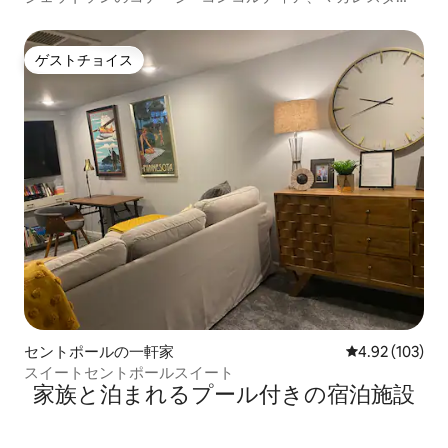
ー、アリアンツ
ゲストチョイス
ゲストチョイス
セントポールの一軒家
レビュー103件
4.92 (103)
スイートセントポールスイート
家族と泊まれるプール付きの宿泊施設