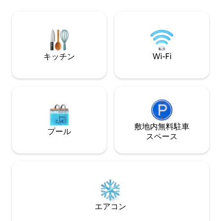
ウンタウンまで9.6km、空港まで12.8km
ンバーチブルソフ
です。 アリアンツ・フィールド - ミネソ
いただけます。 ミネアポリス南部の静か
タ・ユナイテッド - 3マイル グランド・カ
でファミリー向け
ジノ・アリーナ（Wild and Frost）：4マ
ウンタウンや空港
イル ミネソタ大学セントポール・キャン
るライトレールま
パス - 2マイル CHSフィールド（セントポ
ご要望に応じてハ
キッチン
Wi-Fi
ール・セインツ）まで4マイル ゴーファ
ドプレイをご用意
ー・フットボールへのパーク・アンド・
ライド：2マイル
敷地内無料駐⁠車
プール
ス⁠ペ⁠ー⁠ス
エアコン