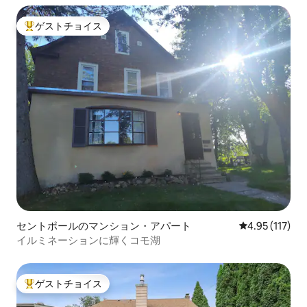
ゲストチョイス
大好評のゲストチョイスです。
セントポールのマンション・アパート
レビュー117
4.95 (117)
イルミネーションに輝くコモ湖
ゲストチョイス
大好評のゲストチョイスです。