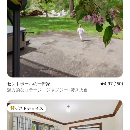
セントポールの一軒家
レビュー150件
4.97 (150)
魅力的なコテージ｜ジャグジー+焚き火台
ゲストチョイス
大好評のゲストチョイスです。