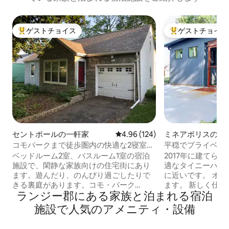
ゲストチョイス
ゲストチョイス
大好評のゲストチョイスです。
大好評のゲストチ
セントポールの一軒家
レビュー124件、5つ星中4.96
4.96 (124)
ミネアポリスの離
コモパークまで徒歩圏内の快適な2寝室の
平穏でプライベー
家
ベッドルーム2室、バスルーム1室の宿泊
2017年に建てら
施設で、閑静な家族向けの住宅街にあり
適なタイニーハウスです。 
ます。遊んだり、のんびり過ごしたりで
に近いです。 オ
きる裏庭があります。コモ・パーク
ます。 新しく仕
ランジー郡にある家族と泊まれる宿泊
（湖、動物園、温室、ゴルフコース、遊
洗濯機・乾燥機、
園地）まで徒歩圏内、ステート・フェア
シャワー付きの3/
施設で人気のアメニティ・設備
まで3.2km未満、セント・ポールのダウ
ン、高速Wi-Fi
ンタウンまで6.4km、ミネアポリスのダ
っています。 ク