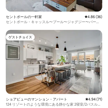
セントポールの一軒家
レビュー36件
4.86 (36)
セントポール・キャッスル〜プール〜ジャグジー〜バー〜
サウナ〜ゲームセンター
ゲストチョイス
ゲストチョイス
ショアビューのマンション・アパート
レビュー71件
4.94 (71)
124 リゾートのような環境にある静かな家 2寝室/2バスルー