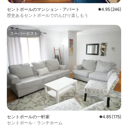
セントポールのマンション・アパート
レビュー246件
4.95 (246)
歴史あるセントポールでのんびり楽しもう
スーパーホスト
スーパーホスト
セントポールの一軒家
レビュー175件
4.85 (175)
セントポール・ランチホーム