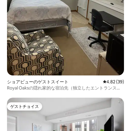
ショアビューのゲストスイート
レビュー39件
4.82 (39)
Royal Oaksの隠れ家的な宿泊先（独立したエントランス／
プールのご利用可）
ゲストチョイス
ゲストチョイス