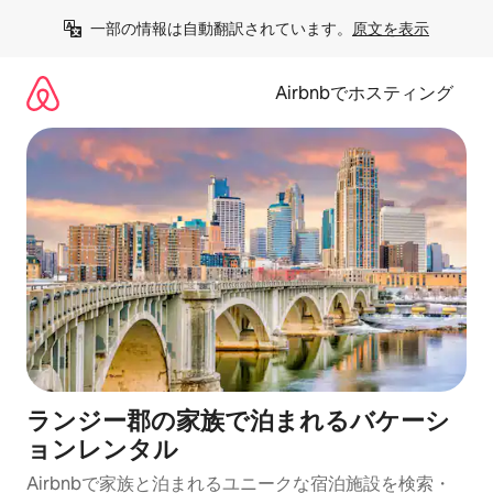
コ
一部の情報は自動翻訳されています。
原文を表示
ン
テ
ン
Airbnbでホスティング
ツ
に
ス
キ
ッ
プ
ランジー郡の家族で泊まれるバケーシ
ョンレンタル
Airbnbで家族と泊まれるユニークな宿泊施設を検索・