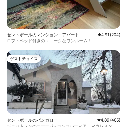
セントポールのマンション・アパート
レビュー204件
4.91 (204)
ロフトベッド付きのユニークなワンルーム！
ゲストチョイス
ゲストチョイス
セントポールのバンガロー
レビュー405件
4.89 (405)
ジェットソンのコテージ - コンコルディア、マカレスタ