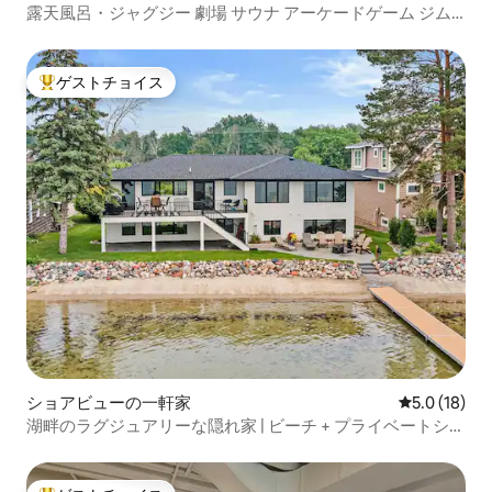
露天風呂・ジャグジー 劇場 サウナ アーケードゲーム ジム
10名様まで
ゲストチョイス
大好評のゲストチョイスです。
ショアビューの一軒家
レビュー18
5.0 (18)
湖畔のラグジュアリーな隠れ家 | ビーチ + プライベートシェ
フ