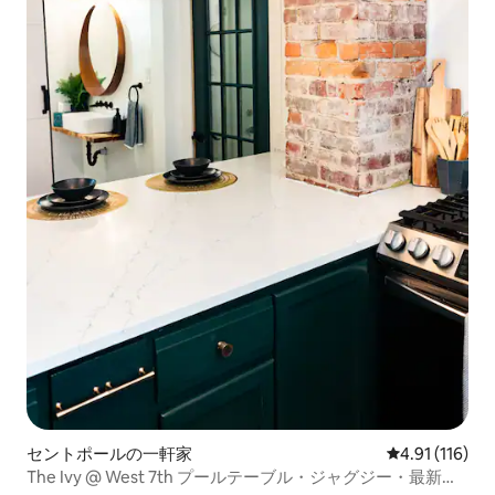
セントポールの一軒家
レビュー116
4.91 (116)
The Ivy @ West 7th プールテーブル・ジャグジー・最新の