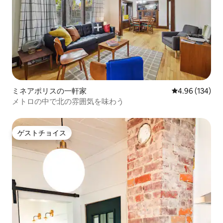
ミネアポリスの一軒家
レビュー134件
4.96 (134)
メトロの中で北の雰囲気を味わう
ゲストチョイス
ゲストチョイス