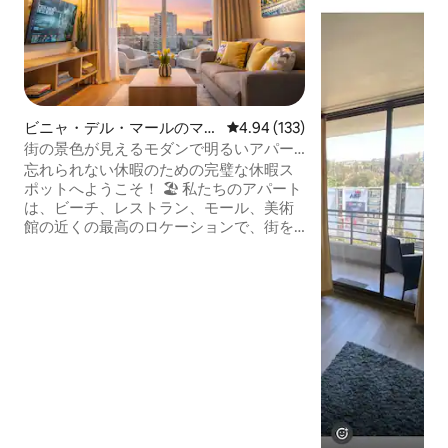
ビニャ・デル・マールのマン
レビュー133件、5つ星中4.94
4.94 (133)
ション・アパート
街の景色が見えるモダンで明るいアパー
ト
忘れられない休暇のための完璧な休暇ス
ポットへようこそ！ 🏖️ 私たちのアパート
は、ビーチ、レストラン、モール、美術
館の近くの最高のロケーションで、街を
探索するのに最適な、快適さとスタイル
を提供しています。 🌅 主な特徴は次のと
おりです。 -素晴らしいパノラマビューと
広々としたテラス。 -超快適なベッド+居
間に大きなソファベッドがある快適な寝
室。 -設備の充実したキッチン。 -高速Wi
- Fi、スマートテレビ。 -専用駐車場が含
まれています。 今すぐ予約して、ユニー
クな体験をお楽しみください。