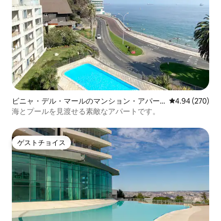
ビニャ・デル・マールのマンション・アパー
レビュー270件
4.94 (270)
ト
海とプールを見渡せる素敵なアパートです。
ゲストチョイス
ゲストチョイス