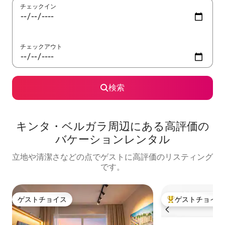
チェックイン
チェックアウト
検索
キンタ・ベルガラ⁠周⁠辺⁠に⁠あ⁠る高⁠評⁠価⁠の
バ⁠ケ⁠ー⁠シ⁠ョ⁠ン⁠レ⁠ン⁠タ⁠ル
立地や清潔さなどの点でゲストに高評価のリスティング
です。
ゲストチョイス
ゲストチョイス
ゲストチョイス
大好評のゲストチ