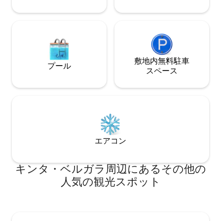
敷地内無料駐⁠車
プール
ス⁠ペ⁠ー⁠ス
エアコン
キンタ・ベルガラ⁠周⁠辺⁠に⁠あ⁠るそ⁠の⁠他⁠の
人⁠気⁠の観⁠光⁠ス⁠ポ⁠ッ⁠ト