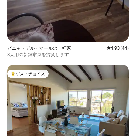
ビニャ・デル・マールの一軒家
レビュー44件
4.93 (44)
3人用の新築家屋を賃貸します
ゲストチョイス
大好評のゲストチョイスです。