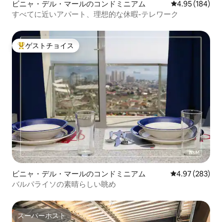
ビニャ・デル・マールのコンドミニアム
レビュー184件
4.95 (184)
すべてに近いアパート、理想的な休暇-テレワーク
ゲストチョイス
大好評のゲストチョイスです。
ビニャ・デル・マールのコンドミニアム
レビュー283件
4.97 (283)
バルパライソの素晴らしい眺め
スーパーホスト
スーパーホスト