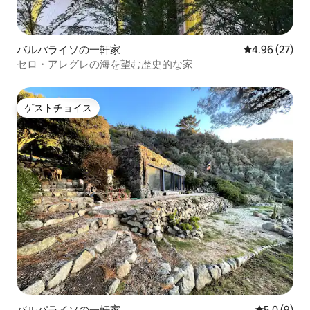
バルパライソの一軒家
レビュー27件
4.96 (27)
セロ・アレグレの海を望む歴史的な家
ゲストチョイス
ゲストチョイス
バルパライソの一軒家
レビュー9
5.0 (9)