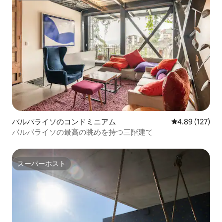
バルパライソのコンドミニアム
レビュー127件
4.89 (127)
バルパライソの最高の眺めを持つ三階建て
スーパーホスト
スーパーホスト