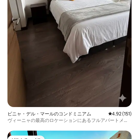
ビニャ・デル・マールのコンドミニアム
レビュー151
4.92 (151)
ヴィーニャの最高のロケーションにあるフルアパートメン
ト。