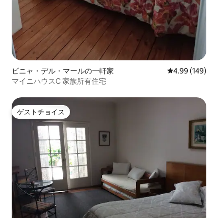
ビニャ・デル・マールの一軒家
レビュー149件
4.99 (149)
マイニハウスC 家族所有住宅
ゲストチョイス
ゲストチョイス