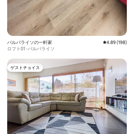
バルパライソの一軒家
レビュー198件
4.89 (198)
ロフト01 -バルパライソ
ゲストチョイス
ゲストチョイス