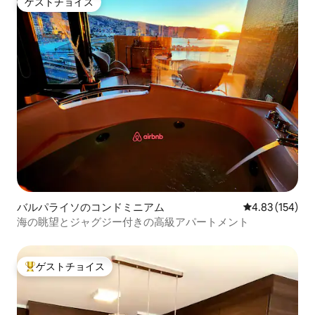
ゲストチョイス
ゲストチョイス
バルパライソのコンドミニアム
レビュー154件
4.83 (154)
海の眺望とジャグジー付きの高級アパートメント
ゲストチョイス
大好評のゲストチョイスです。