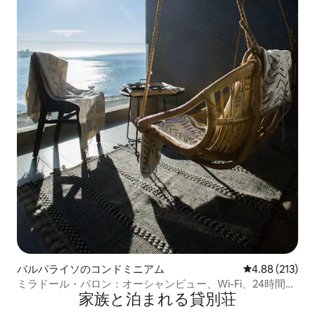
バルパライソのコンドミニアム
レビュー213件
4.88 (213)
ミラドール・バロン：オーシャンビュー、Wi-Fi、24時間
家族と泊まれる貸別荘
365日チェックイン