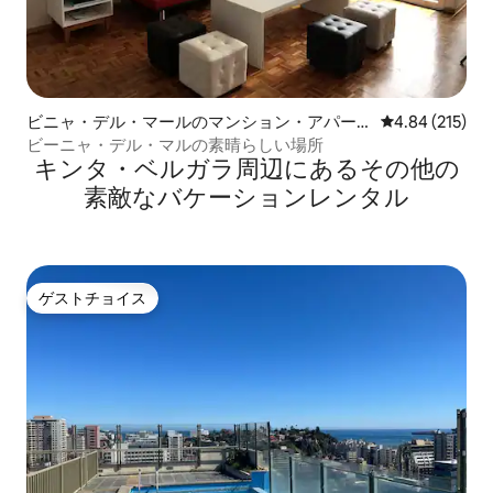
ビニャ・デル・マールのマンション・アパー
レビュー215件
4.84 (215)
ト
ビーニャ・デル・マルの素晴らしい場所
キンタ・ベルガラ⁠周⁠辺⁠に⁠あ⁠るそ⁠の⁠他⁠の
素⁠敵⁠なバ⁠ケ⁠ー⁠シ⁠ョ⁠ン⁠レ⁠ン⁠タ⁠ル
ゲストチョイス
ゲストチョイス