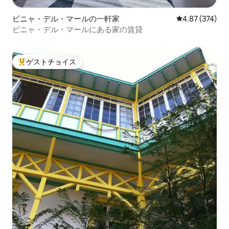
ビニャ・デル・マールの一軒家
レビュー374件
4.87 (374)
ビニャ・デル・マールにある家の賃貸
ゲストチョイス
大好評のゲストチョイスです。