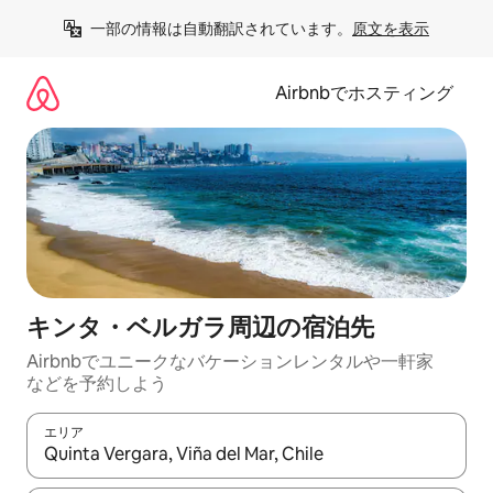
コ
一部の情報は自動翻訳されています。
原文を表示
ン
テ
ン
Airbnbでホスティング
ツ
に
ス
キ
ッ
プ
キンタ・ベルガラ⁠周⁠辺⁠の宿⁠泊⁠先
Airbnbでユニークなバ⁠ケ⁠ー⁠シ⁠ョ⁠ンレ⁠ン⁠タ⁠ルや一⁠軒⁠家
な⁠ど⁠を予⁠約⁠し⁠よ⁠う
エリア
検索結果が表示されたら、上下の矢印キーを使って移動するか、