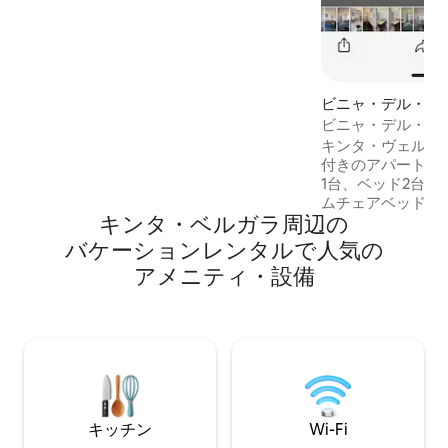
ビニャ・デル・マ
ション・アパート
ビニャ・デル・マ
敵なアパート
キンタ・ヴェルガ
付きのアパート、
1台、ベッド2台
ムチェアベッド1
キンタ・ベルガラ⁠周⁠辺⁠の
ア、設備の整った
ルーム、スマートテ
バ⁠ケ⁠ー⁠シ⁠ョ⁠ン⁠レ⁠ン⁠タ⁠ル⁠で人⁠気⁠の
整ったテラス。 
ア⁠メ⁠ニ⁠テ⁠ィ⁠・⁠設⁠備
す。プール、バー
ドリー。 快適に働き、勉強できるデスク
エリア。 スクレ
ト、薬局があるビ
地下鉄駅。ドアま
ありません。バス
クです。
キッチン
Wi-Fi