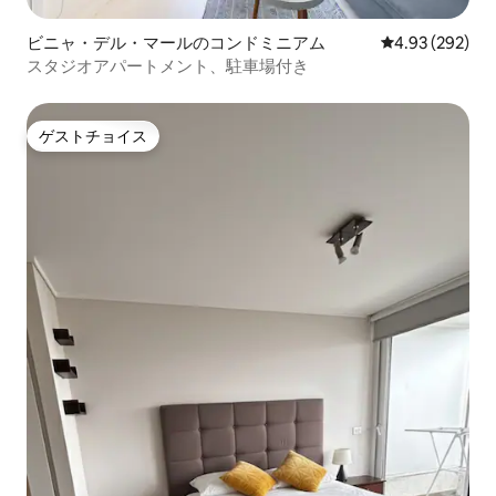
ビニャ・デル・マールのコンドミニアム
レビュー292件
4.93 (292)
スタジオアパートメント、駐車場付き
ゲストチョイス
ゲストチョイス