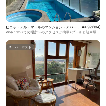
ビニャ・デル・マールのマンション・アパー
レビュー104件
4.92 (104)
ト
Viña：すべての場所へのアクセスが簡単+プールと駐車場が
含まれています
スーパーホスト
スーパーホスト