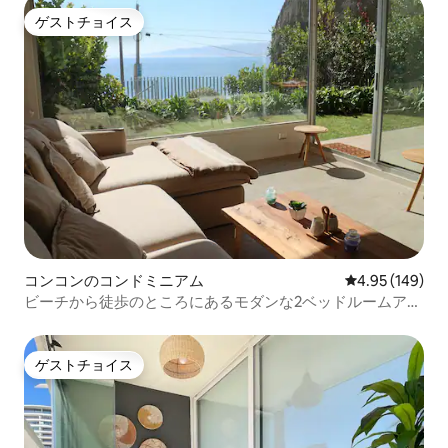
ゲストチョイス
ゲストチョイス
コンコンのコンドミニアム
レビュー149件
4.95 (149)
ビーチから徒歩のところにあるモダンな2ベッドルームアパ
ートメント
ゲストチョイス
ゲストチョイス