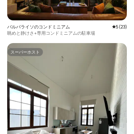
バルパライソのコンドミニアム
レビュー2
5 (23)
眺めと静けさ+専用コンドミニアムの駐車場
スーパーホスト
スーパーホスト