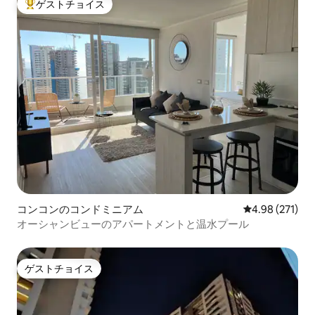
ゲストチョイス
大好評のゲストチョイスです。
コンコンのコンドミニアム
レビュー271件
4.98 (271)
オーシャンビューのアパートメントと温水プール
ゲストチョイス
ゲストチョイス