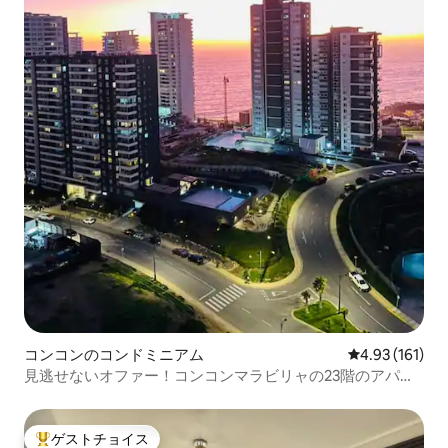
コンコンのコンドミニアム
レビュー161件
4.93 (161)
見逃せないオファー！コンコンマラビリャの23階のアパー
ト
ゲストチョイス
大好評のゲストチョイスです。