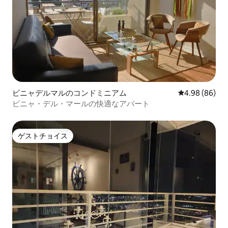
ビニャデルマルのコンドミニアム
レビュー86件
4.98 (86)
ビニャ・デル・マールの快適なアパート
ゲストチョイス
ゲストチョイス