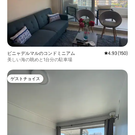
ビニャデルマルのコンドミニアム
レビュー150件
4.93 (150)
美しい海の眺めと1台分の駐車場
ゲストチョイス
ゲストチョイス