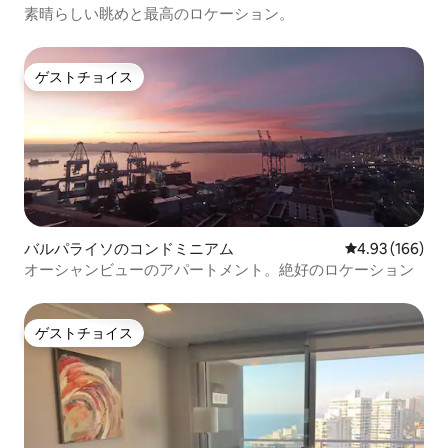
素晴らしい眺めと最高のロケーション。
ゲストチョイス
ゲストチョイス
バルパライソのコンドミニアム
レビュー166件
4.93 (166)
オーシャンビューのアパートメント。絶好のロケーション
ゲストチョイス
ゲストチョイス