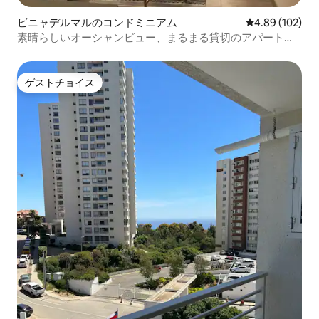
ビニャデルマルのコンドミニアム
レビュー102件
4.89 (102)
素晴らしいオーシャンビュー、まるまる貸切のアパート、
無料駐車場
ゲストチョイス
ゲストチョイス