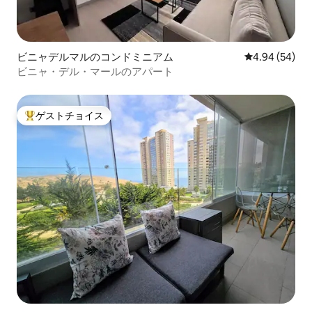
ビニャデルマルのコンドミニアム
レビュー54件
4.94 (54)
ビニャ・デル・マールのアパート
ゲストチョイス
大好評のゲストチョイスです。