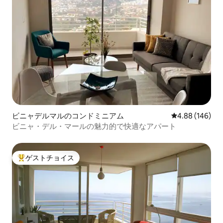
ビニャデルマルのコンドミニアム
レビュー146件
4.88 (146)
ビニャ・デル・マールの魅力的で快適なアパート
ゲストチョイス
大好評のゲストチョイスです。