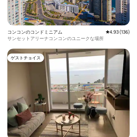
コンコンのコンドミニアム
レビュー136件
4.93 (136)
サンセットアリーナコンコンのユニークな場所
ゲストチョイス
ゲストチョイス