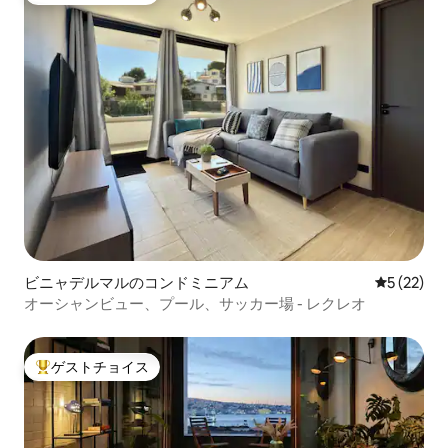
ビニャデルマルのコンドミニアム
レビュー2
5 (22)
オーシャンビュー、プール、サッカー場 - レクレオ
ゲストチョイス
大好評のゲストチョイスです。