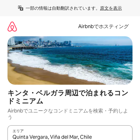
コ
一部の情報は自動翻訳されています。
原文を表示
ン
テ
ン
Airbnbでホスティング
ツ
に
ス
キ
ッ
プ
キンタ・ベルガラ周辺で泊まれるコン
ドミニアム
Airbnbでユニークなコンドミニアムを検索・予約しよ
う
エリア
検索結果が表示されたら、上下の矢印キーを使って移動するか、