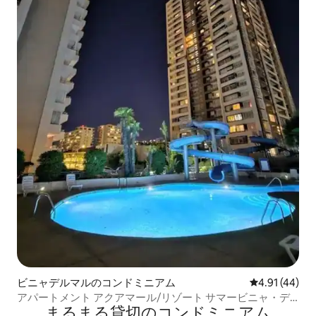
ビニャデルマルのコンドミニアム
レビュー44件
4.91 (44)
アパートメント アクアマール/リゾート サマービニャ・デ
まるまる貸切のコンドミニアム
ル・マル