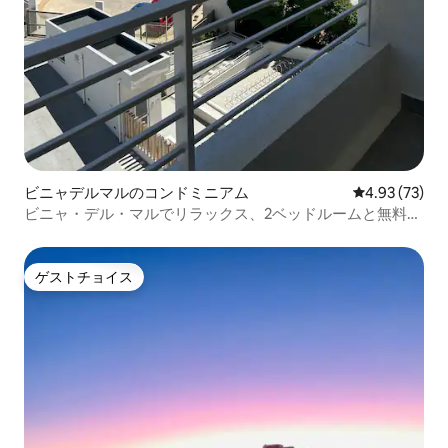
ビニャデルマルのコンドミニアム
レビュー73件
4.93 (73)
ビニャ・デル・マルでリラックス、2ベッドルームと無料駐
車場。
ゲストチョイス
ゲストチョイス