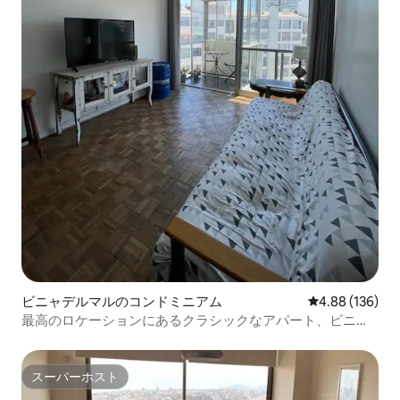
ビニャデルマルのコンドミニアム
レビュー136件
4.88 (136)
最高のロケーションにあるクラシックなアパート、ビニ
ャ・デル・マール
スーパーホスト
スーパーホスト