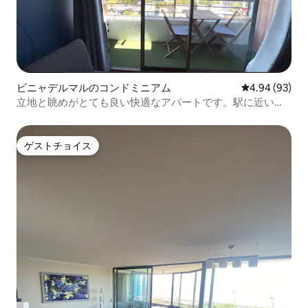
ビニャデルマルのコンドミニアム
レビュー93件
4.94 (93)
立地と眺めがとても良い快適なアパートです。駅に近いで
す。
ゲストチョイス
ゲストチョイス