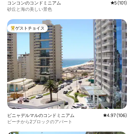
コンコンのコンドミニアム
レビュー1
5 (101)
砂丘と海の美しい景色
ゲストチョイス
大好評のゲストチョイスです。
ビニャデルマルのコンドミニアム
レビュー106件
4.97 (106)
ビーチから2ブロックのアパート