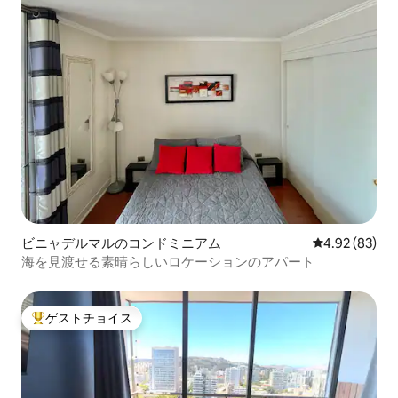
ビニャデルマルのコンドミニアム
レビュー83件
4.92 (83)
海を見渡せる素晴らしいロケーションのアパート
ゲストチョイス
大好評のゲストチョイスです。