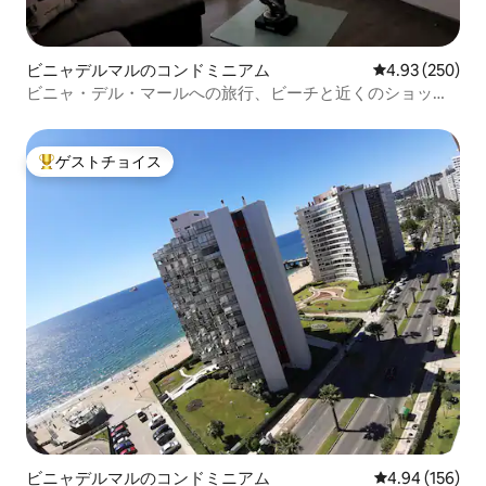
ビニャデルマルのコンドミニアム
レビュー250件
4.93 (250)
ビニャ・デル・マールへの旅行、ビーチと近くのショッピ
ング
ゲストチョイス
大好評のゲストチョイスです。
ビニャデルマルのコンドミニアム
レビュー156件
4.94 (156)