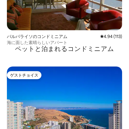
バルパライソのコンドミニアム
レビュー113件
4.94 (113)
海に面した素晴らしいアパート
ペットと泊まれるコンドミニアム
ゲストチョイス
ゲストチョイス