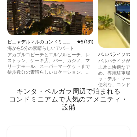
ビニャデルマルのコンドミニア
レビュー131件、5つ星中5
5 (131)
ム
海から5分の素晴らしいアパート
バルパライソのコ
アカプルコビーチとエルソルビーチ、レ
アム
ストラン、ケーキ店、バー、カジノ、マ
バルパライソがあ
リーナモール、スーパーマーケットまで
す、、、ここはあ
非常に快適なアパ
徒歩数分の素晴らしいロケーション。 海
所です。
め、専用駐車場、
とバルパライソ湾の素晴らしい眺め。 17
ャ・デル・マール
階にある新しいアパートメント、設備が
便利な、コンドミ
整っており、Wi-Fi、ケーブルテレビ付き
キンタ・ベルガラ周⁠辺⁠で泊⁠ま⁠れ⁠る
優れた公共交通機関。 バルパラ
のスマートテレビが2台あります。全長12
スターミナルから1
コ⁠ン⁠ド⁠ミ⁠ニ⁠ア⁠ム⁠で人⁠気⁠のア⁠メ⁠ニ⁠テ⁠ィ・
メートルのテラスにはセキュリティメッ
策、または休息の
設⁠備
シュが設置されています。 電子キーでア
おり、2名様のみご
パートにアクセスでき、24時間365日セ
して、私たち、Marian
キュリティがあります。 地下駐車場。 ペ
は、いつでも喜ん
ットフレンドリー（小型ペット）
ご質問にお答えす
す。大歓迎です。
ります。 100%実