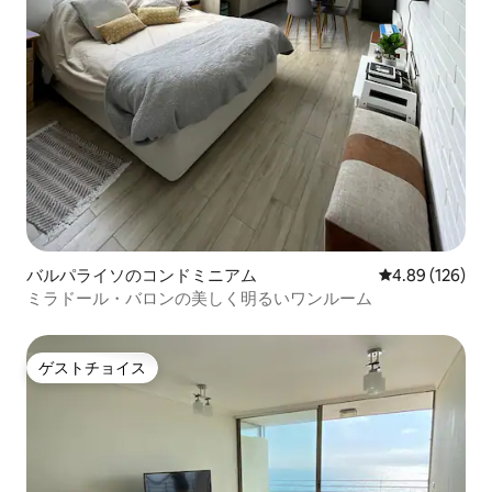
バルパライソのコンドミニアム
レビュー126件
4.89 (126)
ミラドール・バロンの美しく明るいワンルーム
ゲストチョイス
ゲストチョイス