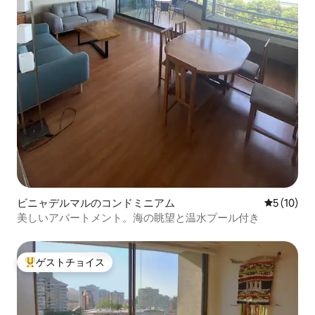
ビニャデルマルのコンドミニアム
レビュー1
5 (10)
美しいアパートメント。海の眺望と温水プール付き
ゲストチョイス
大好評のゲストチョイスです。