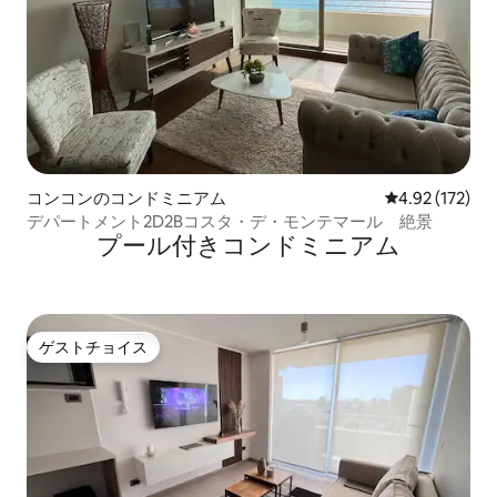
コンコンのコンドミニアム
レビュー172件
4.92 (172)
デパートメント2D2Bコスタ・デ・モンテマール 絶景
プール付きコンドミニアム
ゲストチョイス
ゲストチョイス