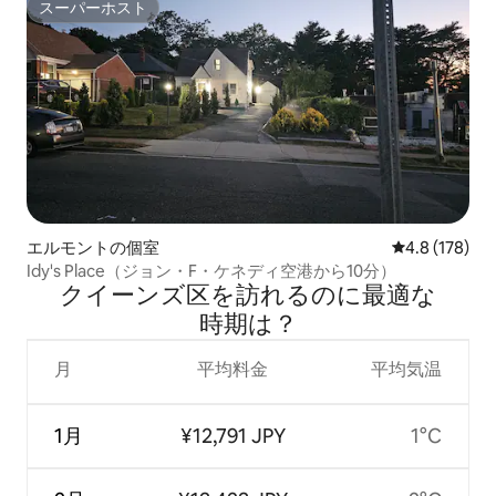
スーパーホスト
スーパーホスト
エルモントの個室
レビュー178
4.8 (178)
Idy's Place（ジョン・F・ケネディ空港から10分）
クイーンズ区を訪⁠れ⁠るの⁠に最⁠適⁠な
時⁠期⁠は⁠？
月
平均料金
平均気温
1月
¥12,791 JPY
1°C