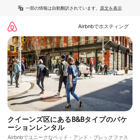
コ
一部の情報は自動翻訳されています。
原文を表示
ン
テ
ン
Airbnbでホスティング
ツ
に
ス
キ
ッ
プ
クイーンズ区にあるB&Bタイプのバケ
ーションレンタル
Airbnbでユニークなベッド・アンド・ブレックファス