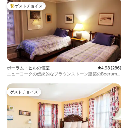
ゲストチョイス
大好評のゲストチョイスです。
ボーラム・ヒルの個室
レビュー286件
4.98 (286)
ニューヨークの伝統的なブラウンストーン建築のBoerum
HillのツインBR
ゲストチョイス
ゲストチョイス