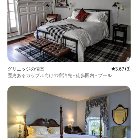
グリニッジの個室
レビュー3件
3.67 (3)
歴史あるカップル向けの宿泊先 - 徒歩圏内 - プール