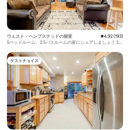
ウェスト・ヘンプステッドの個室
レビュー193件
4.92 (193)
5ベッドルーム、2.5バスルームの家にシェアしましょう 35
分ペン
ゲストチョイス
ゲストチョイス