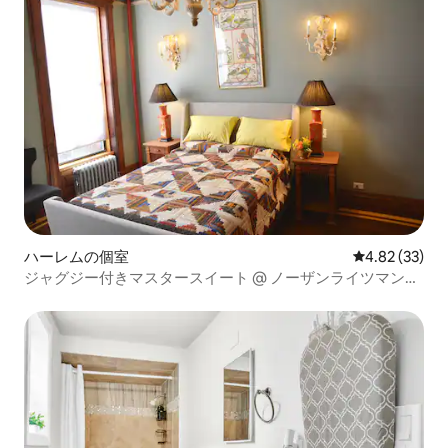
ハーレムの個室
レビュー33件
4.82 (33)
ジャグジー付きマスタースイート @ ノーザンライツマンシ
ョン