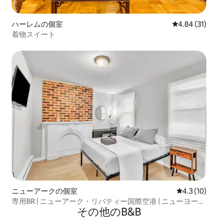
ハーレムの個室
レビュー31件
4.84 (31)
着物スイート
ニューアークの個室
レビュー10
4.3 (10)
専用BR | ニューアーク・リバティー国際空港 | ニューヨーク
その他のB&B
市パストレイン（A）