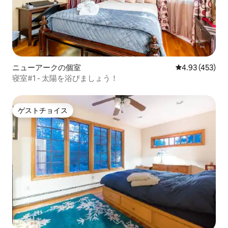
ニューアークの個室
レビュー453件
4.93 (453)
寝室#1 - 太陽を浴びましょう！
ゲストチョイス
ゲストチョイス