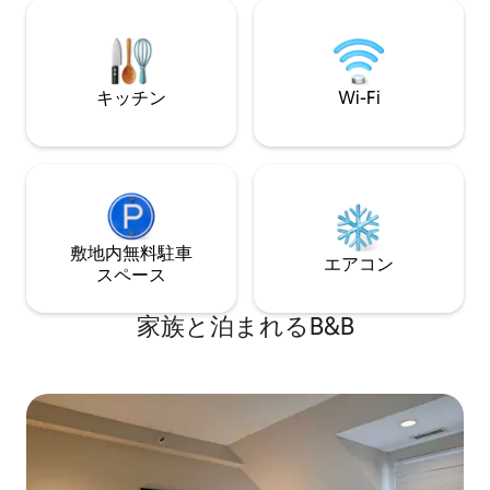
コロシアムまで15分 ジャグジーは11月15
ン・ブルックリンに
日から5月15日まで閉鎖 パーティー禁
線とロングアイラ
止 外部のゲスト禁止！！ アメニティは
ラン、ショッピン
共有です。家の中での飲酒や喫煙は禁止
ズ・センターに近
です。違反した場合は予約は即座にキャ
キッチン
Wi-Fi
ンセルされます！ 私の家とルールを尊重
してください。チェックインは午後3時以
降、チェックアウトは正午12時です。
敷地内無料駐⁠車
エアコン
ス⁠ペ⁠ー⁠ス
家族と泊まれるB&B