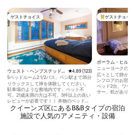
ゲストチョイス
ゲストチョイス
ゲストチョイス
大好評のゲストチ
ボーラム・ヒルの
ニューヨークの伝
ウェスト・ヘンプステッドの
レビュー123件、5つ星中4.89
4.89 (123)
ン建築のBoerum H
広々として静かで
個室
5ベッドルーム2 1/2バス、ペン駅まで35分
ンフロアのお部屋
リラックスして禅を体験してください。
ベッド2台、ワー
駐車場のような敷地内です。ペット不
サー、机がありま
可。21歳未満の方は不可。3件以上の良い
隣のゲストルーム
レビューが必要です！！ 本物のベッド＆
リンの歴史的なボ
ブレックファースト 午前7時30分から10
クイーンズ区にあるB&Bタイプの宿泊
並木道沿いにある1
時30分まで すべての料金は医学部の資
施設で人気のアメニティ・設備
ーンの家で、丁寧
金に充てられます 元F.D.N.Y.のホスト
ます。AllenとA
LIRRまで2分 PENNまで35分 JFKまで
を提供します。キ
20分 ジョーンズビーチまたはナッソー
ームのご利用を手