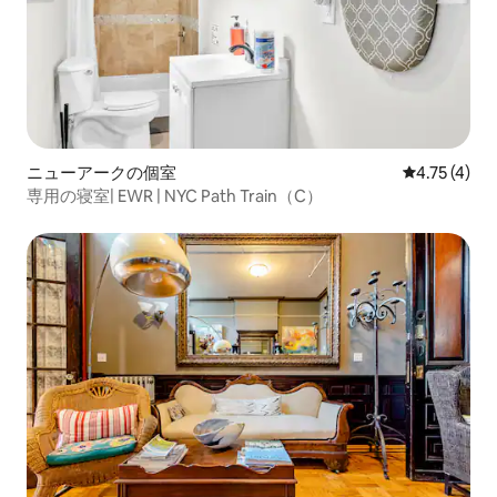
ニューアークの個室
レビュー4件
4.75 (4)
専用の寝室| EWR | NYC Path Train（C）