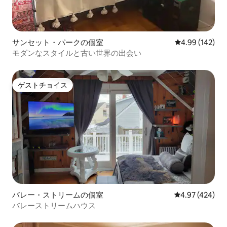
サンセット・パークの個室
レビュー142件
4.99 (142)
モダンなスタイルと古い世界の出会い
ゲストチョイス
ゲストチョイス
バレー・ストリームの個室
レビュー424件
4.97 (424)
バレーストリームハウス