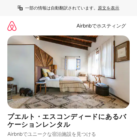
コ
一部の情報は自動翻訳されています。
原文を表示
ン
テ
ン
Airbnbでホスティング
ツ
に
ス
キ
ッ
プ
プエルト・エスコンディードにあるバ
ケーションレンタル
Airbnbでユニークな宿泊施設を見つける