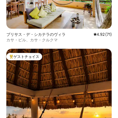
ブリサス・デ・シカテラのヴィラ
レビュー71件
4.92 (71)
カサ・ビル、カサ・クルクマ
ゲストチョイス
大好評のゲストチョイスです。