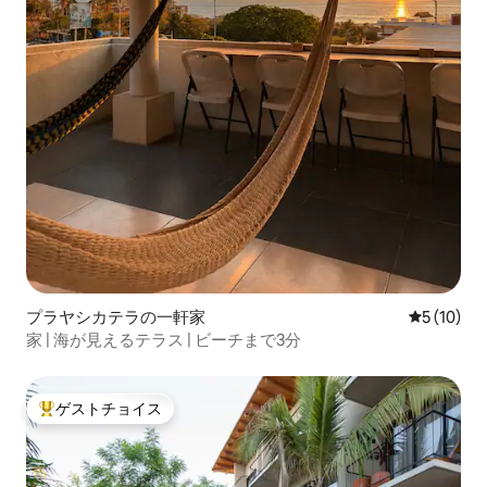
プラヤシカテラの一軒家
レビュー1
5 (10)
家 | 海が見えるテラス | ビーチまで3分
ゲストチョイス
大好評のゲストチョイスです。