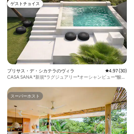
ゲストチョイス
ゲストチョイス
ブリサス・デ・シカテラのヴィラ
レビュー30件
4.97 (30)
CASA SANA *新規*ラグジュアリー*オーシャンビュー*酸素
プール
スーパーホスト
スーパーホスト