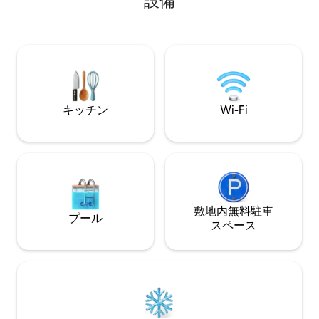
設備
restaurants, bars, & coffeeshops. Two
bedrooms (king & queen), two full baths,
a full kitchen, living area, dining area, &
pool in a unique indoor-outdoor design.
Bedrooms include shutters, are fully
enclose-able, include AC & ceiling fans.
キッチン
Wi-Fi
敷地内無料駐⁠車
プール
ス⁠ペ⁠ー⁠ス