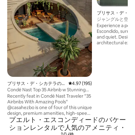
ブリサス・デ・シ
ョン・アパート
ジャングルと空の
ントハウス
Experience a peace
Escondido, surroun
and quiet. Designe
architectural expe
harmoniously with 
where indoor and o
naturally together. All spaces are op
to the outdoors, a
the breeze, the so
and natural light 
ideal place to dis
ブリサス・デ・シカテラの一
レビュー195件、5つ星中4.97
4.97 (195)
and reconnect wit
軒家
Condé Nast Top 35 Airbnb w Stunning
Pool-Starlink
Recently feat in Condé Nast Traveler "35
Airbnbs With Amazing Pools"
@casahezbo is one of four of this unique
design, premium amenities, high-speed
プエルト・エスコンディードのバケー
Starlink internet, best of Puerto
Escondido on your doorstep. Located in
ションレンタルで人気のアメニティ・
La Punta, 5 min walk to the beach,