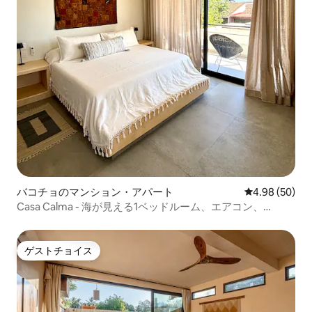
バコチョのマンション・アパート
レビュー50件
4.98 (50)
Casa Calma - 海が見える1ベッドルーム、エアコン、
Starlink
ゲストチョイス
ゲストチョイス