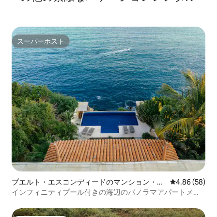
スーパーホスト
スーパーホスト
プエルト・エスコンディードのマンション・ア
レビュー58件
4.86 (58)
パート
インフィニティプール付きの海辺のパノラマアパートメン
ト