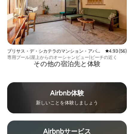
ブリサス・デ・シカテラのマンション・アパー
レビュー56件
4.93 (56)
ト
専用プール|屋上からのオーシャンビュー|ビーチの近く
その他の宿⁠泊⁠先と体⁠験
Airbnb体験
新しいことを体験しましょう
Airbnb⁠サ⁠ー⁠ビ⁠ス