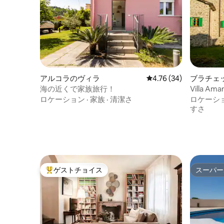
アルコラのヴィラ
レビュー34件、5つ星中
4.76 (34)
ブラチェ
海の近くで家族旅行！
Villa 
ンチック
ロケーション
·
家族
·
清潔さ
ロケーシ
すさ
ゲストチョイス
スーパー
大好評のゲストチョイスです。
スーパー