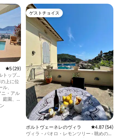
ラ・スペ
ゲストチョイス
ゲス
ゲストチョイス
大好評
5T駅行
家族連れ
ヴィラ・
での完璧な休暇を
ィラは、
点です！ ラ・スペツィア中央駅から徒歩5
分の場所
ロケーシ
エ・テッ
らに、活
か数歩。
レビュー29件、5つ星中5つ星の平均評価
5 (29)
ェ、美味
ルトップ
揃っています。
ア湾の上に位
IT01101
ール、
IT01101
アニ・アル
。庭園、
と独り占
ン
た雰囲気
ましょ
ヴィラ内
ポルトヴェーネレのヴィラ
レビュー54件、5つ星
4.87 (54)
海岸沿い
ヴィラ・パオロ・レモンツリー - 眺めの良
ひとりに