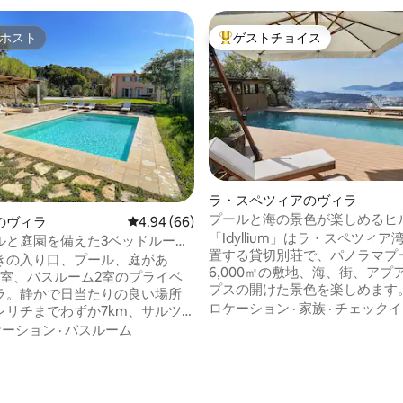
ホスト
ゲストチョイス
ホスト
大好評のゲストチョイスです。
ラ・スペツィアのヴィラ
プールと海の景色が楽しめるヒ
のヴィラ
レビュー66件、5つ星中4.94つ星の平均評価
4.94 (66)
ヴィラ I Idyllium
「Idyllium」はラ・スペツィ
ルと庭園を備えた3ベッドルーム
置する貸切別荘で、パノラマプ
きの入り口、プール、庭があ
6,000㎡の敷地、海、街、アプ
3室、バスルーム2室のプライベ
プスの開けた景色を楽しめます
ラ。静かで日当たりの良い場所
オリーブ畑、ブドウ畑をまるご
ロケーション
·
家族
·
チェックイ
レリチまでわずか7km、サルツ
めして、自然の静かで落ち着い
で5km、チンクエ・テッレまで
ケーション
·
バスルーム
に囲まれた屋外で一日を過ごし
ピサとルッカまで車で45分、カッ
う。細部にわたる気配りから、
大理石採石場まで20分、フォル
中4.9つ星の平均評価
でのプライベートダイニングや
・マルミまで25分、ポルトフィ
のボート旅行まで、お客様一人
分です。 Airbnbは最近、