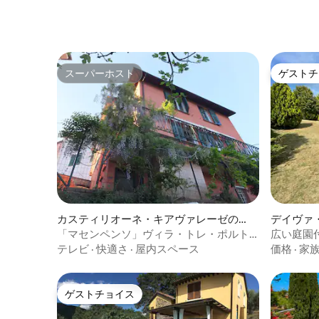
スーパーホスト
ゲストチ
スーパーホスト
ゲストチ
カスティリオーネ・キアヴァレーゼのヴ
デイヴァ
ィラ
「マセンペンソ」ヴィラ・トレ・ポルト
広い庭園付き
フィーノ・エ・レ・チンクエ・テッレ
0005
テレビ
·
快適さ
·
屋内スペース
価格
·
家
ゲストチョイス
ゲストチョイス