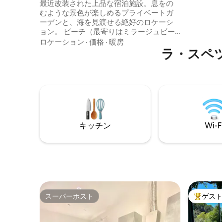
最近改装された上品な宿泊施設。息をの
ゲストに
むような景色が楽しめるプライベートガ
め、完全
ーデンと、海を見渡せる絶好のロケーシ
示される宿
ョン。 ビーチ（最寄りはミラージュビー
数料が含まれています
チ）とポルトヴェーネレの町からわずか
ロケーション
·
価格
·
暖房
LT-0139
数歩の場所にあるGiardino di Venereは、
ラ・スペ
カップル、ご家族、またはお友達のグル
ープに最適な静かなオアシスでリラック
スするためのすべての快適さを提供しま
す。 スーパーマーケットCONADは徒歩15
分です。お車をお持ちでない場合は、夜
遅くまで運行するGiroBus Portovenereの
バスサービスがあります（宿泊施設の下
キッチン
Wi-F
にバス停があります）。
スーパーホスト
ゲス
スーパーホスト
大好評の