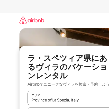
コ
ン
テ
ン
ツ
に
ス
キ
ッ
プ
ラ・スペツィア県にあ
るヴィラのバケーショ
ンレンタル
Airbnbでユニークなヴィラを検索・予約しよ
エリア
検索結果が表示されたら、上下の矢印キーを使っ