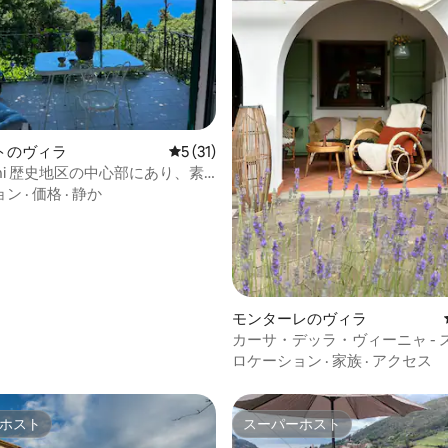
トのヴィラ
レビュー31件、5つ星中5つ星の平均評価
5 (31)
hani 歴史地区の中心部にあり、素
眺めが楽しめます
ョン
·
価格
·
静か
4.77つ星の平均評価
モンターレのヴィラ
カーサ・デッラ・ヴィーニャ - 
シュな別荘
ロケーション
·
家族
·
アクセス
ホスト
スーパーホスト
ホスト
スーパーホスト