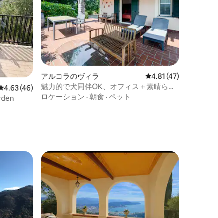
アルコラのヴィラ
レビュー47件、5つ星
4.81 (47)
魅力的で犬同伴OK、オフィス＋素晴らし
レビュー46件、5つ星中4.63つ星の平均評価
4.63 (46)
い景色
ロケーション
·
朝食
·
ペット
rden