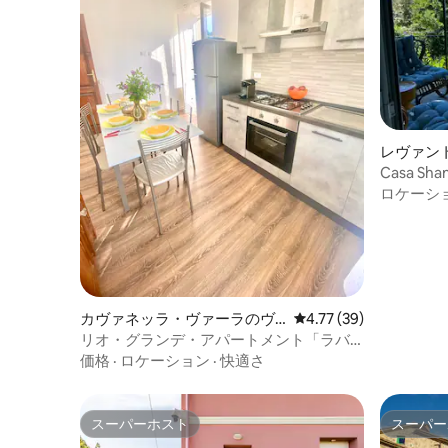
レヴァン
Casa S
晴らしい
ロケーシ
カヴァネッラ・ヴァーラのヴ
レビュー39件、5つ星中
4.77 (39)
ィラ
リオ・グランデ・アパートメント「ラバ
ンダー」
価格
·
ロケーション
·
快適さ
スーパーホスト
スーパー
スーパーホスト
スーパー