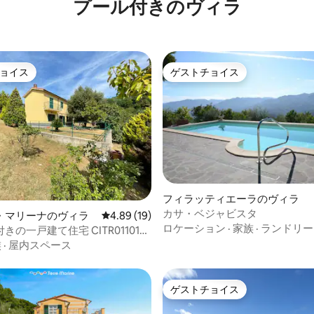
プール付きのヴィラ
ョイス
ゲストチョイス
ョイス
ゲストチョイス
フィラッティエーラのヴィラ
カサ・ベジャビスタ
・マリーナのヴィラ
レビュー19件、5つ星中4.89つ星の平均評価
4.89 (19)
ロケーション
·
家族
·
ランドリー
の一戸建て住宅 CITR011012-
族
·
屋内スペース
ゲストチョイス
ゲストチョイス