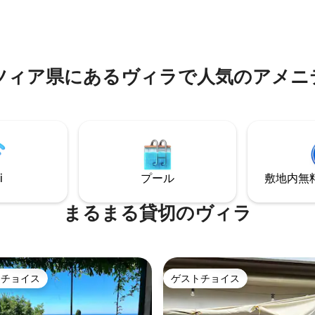
気を配ることが私たちの最優先
手数料を非表示にしているた
す。ご滞在についてのご希望を
な透明性を確保するために、表
ください。あとは私たちにお任
泊料金にはAirbnbの15.5%の手
い。
。 CITRA 011002-
ツィア県にあるヴィラで人気のアメニ
i
プール
敷地内無料駐
まるまる貸切のヴィラ
トチョイス
ゲストチョイス
ゲストチョイスです。
ゲストチョイス