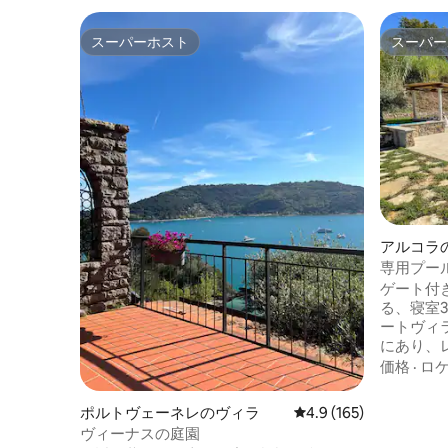
スーパーホスト
スーパー
スーパーホスト
スーパー
アルコラ
専用プー
のヴィラ
ゲート付
る、寝室
ートヴィ
にあり、
ァーナま
価格
·
ロ
25km、
ラーラの
ポルトヴェーネレのヴィラ
レビュー165件、5つ星
4.9 (165)
テ・デイ
ヴィーナスの庭園
ーノまで1時間15