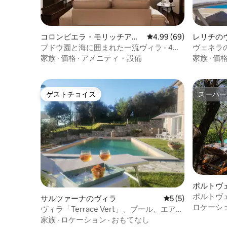
コロンビエラ・モリッチアラ
レビュー69件、5つ星中
4.99 (69)
レリチの
のヴィラ
ブドウ園と海に囲まれた一流ヴィラ - 4寝
ヴェネラ
室・3バスルーム
家族
·
価格
·
アメニティ・設備
家族
·
価
ゲストチョイス
スーパー
ゲストチョイス
スーパー
ポルトヴ
ポルトヴ
サルツァーナのヴィラ
レビュー5件、5
5 (5)
ル／パー
ロケーシ
ヴィラ「Terrace Vert」、プール、エアコ
ン、バーベキューグリル、ジム
家族
·
ロケーション
·
おもてなし