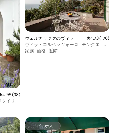
ヴェルナッツァのヴィラ
レビュー176件、5つ星
4.73 (176)
ヴィラ・コルベッツォーロ - チンクエ・テ
ッレ、プレーヴォ
家族
·
価格
·
近隣
レビュー38件、5つ星中4.95つ星の平均評価
4.95 (38)
スタイリッ
スーパーホスト
スーパーホスト