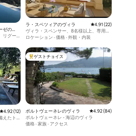
ラ・スペツィアのヴィラ
レビュー22件、5つ星
4.91 (22)
ーゼのヴ
ヴィラ・スペンサー、8名様以上、専用プ
do、リグー
ール、エアコン、シービュー、
ロケーション
·
価格
·
外観・内装
ゲストチョイス
大好評のゲストチョイスです。
ポルトヴェーネレのヴィラ
レビュー84件、5つ星
4.92 (84)
レビュー12件、5つ星中4.92つ星の平均評価
4.92 (12)
ポルトヴェーネレ - 海辺のヴィラ
備えたト
価格
·
家族
·
アクセス