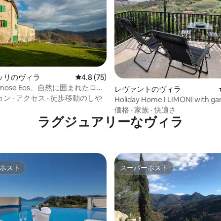
4.76つ星の平均評価
ッリのヴィラ
レビュー75件、5つ星中4.8つ星の平均評価
4.8 (75)
Amamose Eos、自然に囲まれたロマ
レヴァントのヴィラ
な旅
ョン
·
アクセス
·
徒歩移動のしや
Holiday Home I LIMONI with ga
価格
·
家族
·
快適さ
ラグジュアリーなヴィラ
ホスト
スーパーホスト
ホスト
スーパーホスト