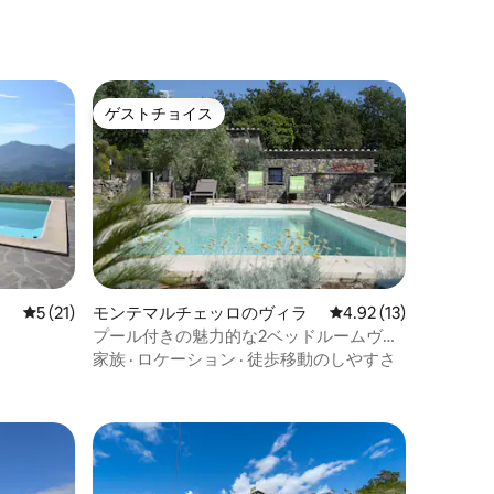
ゲストチョイス
ゲストチョイス
レビュー21件、5つ星中5つ星の平均評価
5 (21)
モンテマルチェッロのヴィラ
レビュー13件、5つ星
4.92 (13)
プール付きの魅力的な2ベッドルームヴィ
ラ
家族
·
ロケーション
·
徒歩移動のしやすさ