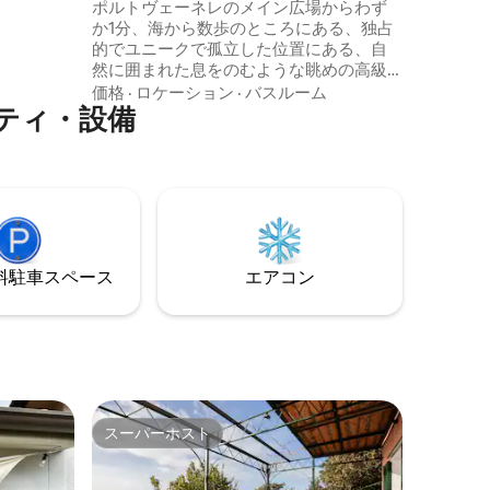
い総リラックス
ポルトヴェーネレのメイン広場からわず
事項で
か1分、海から数歩のところにある、独占
お聞かせ
的でユニークで孤立した位置にある、自
せくださ
然に囲まれた息をのむような眺めの高級
ヴィラ。 ヴィラは、中心部（チンクエ・
価格
·
ロケーション
·
バスルーム
ティ・設備
テッレ、パルマリア島、ラ・スペツィア
へのフェリー出発地、ハイキングコー
ス）から直接、130段の専用階段でアクセ
スできます。ヴィラは、寝室2室、ソファ
ーベッド付きリビングルーム1室、キッチ
ン、バスルーム、典型的なリグーリア庭
園、パノラマビューのテラスで構成され
ています。
⁠車ス⁠ペ⁠ー⁠ス
エアコン
スーパーホスト
スーパーホスト