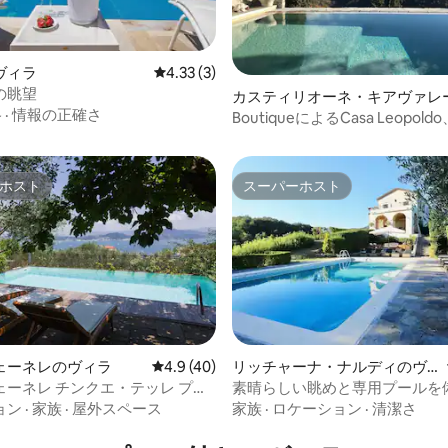
4.99つ星の平均評価
ヴィラ
レビュー3件、5つ星中4.33つ星の平均評価
4.33 (3)
の眺望
カスティリオーネ・キアヴァレ
格
·
情報の正確さ
ィラ
BoutiqueによるCasa Leopol
リア州の豪華なヴィラ
ホスト
スーパーホスト
ホスト
スーパーホスト
ェーネレのヴィラ
レビュー40件、5つ星中4.9つ星の平均評価
4.9 (40)
リッチャーナ・ナルディのヴ
ィラ
ェーネレ チンクエ・テッレ プー
素晴らしい眺めと専用プールを
つ星中5つ星の平均評価
ク付きヴィラ
スカーナのヴィラ
ョン
·
家族
·
屋外スペース
家族
·
ロケーション
·
清潔さ