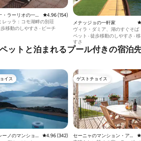
ナ・ラーリオの一軒
レビュー154件、5つ星中4.96つ星の平均評価
4.96 (154)
中4.95つ星の平均評価
ミレッラ：コモ湖畔の別荘
メナッジョの一軒家
徒歩移動のしやすさ
·
ビーチ
ヴィラ・ダミア、湖のすぐそば
ペット
·
徒歩移動のしやすさ
·
移
すさ
ペットと泊まれるプール付きの宿泊
ョイス
ゲストチョイス
ョイス
ゲストチョイス
中4.93つ星の平均評価
レーノのマンショ
レビュー342件、5つ星中4.96つ星の平均評価
4.96 (342)
セーニャのマンション・アパ