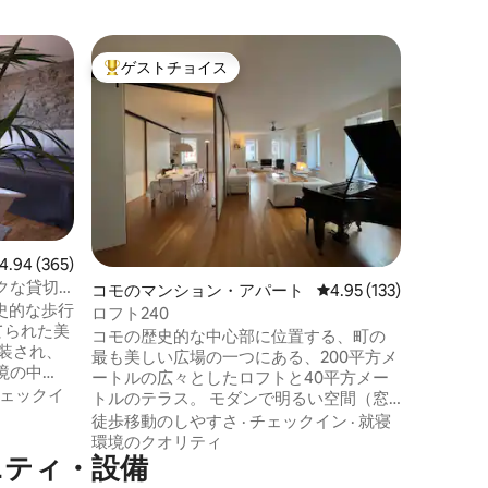
ペルレー
ゲストチョイス
ゲスト
大好評のゲストチョイスです。
ゲスト
湖の眺望
マンショ
この有名
然の美し
の豪華な
ンテリア
リア、ジ
徒歩移動
パがあり
環境のク
菜園のあ
誇る特別
ビュー365件、5つ星中4.94つ星の平均評価
4.94 (365)
ージオに
クな貸切
コモのマンション・アパート
レビュー133件、5つ星
4.95 (133)
あり、わ
史的な歩行
くには典
ロフト240
てられた美
あります
コモの歴史的な中心部に位置する、町の
です。
最も美しい広場の一つにある、200平方メ
境の中
ートルの広々としたロフトと40平方メー
ジュアリ
ェックイ
トルのテラス。 モダンで明るい空間（窓
インされ
19戸）には、木製のスライドウォール、
徒歩移動のしやすさ
·
チェックイン
·
就寝
です。専
美しいオーク材の床、イタリアンデザイ
環境のクオリティ
下室を除
ニティ・設備
ンの20世紀の家具（アイコニックな作品
もあります）、ベッヒスタインのグラン