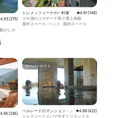
トレメッツィーナの一軒家
レビュー148件、5つ星
4.91 (148)
コモ湖のコマチーナ島で屋上体験
レビュー275件、5つ星中4.93つ星の平均評価
4.93 (275)
屋外スペース
·
ペット
·
屋内スペース
動のしや
先
スーパーホスト
スーパーホスト
ペルレードのマンション・ア
レビュー422件、5つ星
4.88 (422)
レビュー236件、5つ星中4.95つ星の平均評価
4.95 (236)
パート
ジャグジーとスパで今すぐリラックス