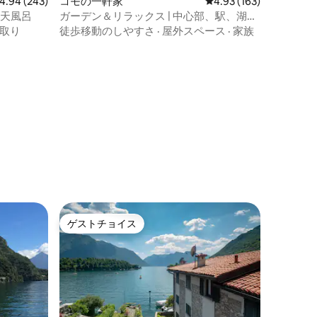
ビュー243件、5つ星中4.94つ星の平均評価
4.94 (243)
コモの一軒家
レビュー163件、5つ星
4.93 (163)
と露天風呂
ガーデン＆リラックス | 中心部、駅、湖の
間
取り
徒歩移動のしやすさ
·
屋外スペース
·
家族
ゲストチョイス
ゲストチョイス