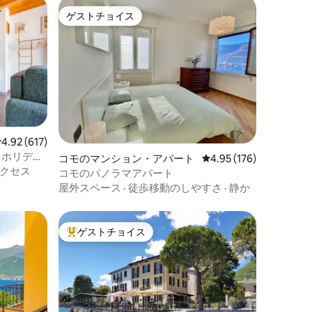
ゲストチョイス
ゲストチョイス
レビュー617件、5つ星中4.92つ星の平均評価
4.92 (617)
ィホリデー
コモのマンション・アパート
レビュー176件、5つ星
4.95 (176)
クセス
コモのパノラマアパート
屋外スペース
·
徒歩移動のしやすさ
·
静か
ゲストチョイス
大好評のゲストチョイスです。