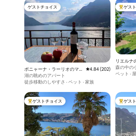
ゲストチョイス
ゲス
ゲストチョイス
大好評の
リエルナ
森の中の
ポニャーナ・ラーリオのマン
レビュー202件、5つ星中
4.84 (202)
ン•ヴァ
ペット
·
ション・アパート
湖の眺めのアパート
徒歩移動のしやすさ
·
ペット
·
家族
ゲストチョイス
ゲス
大好評のゲストチョイスです。
大好評の