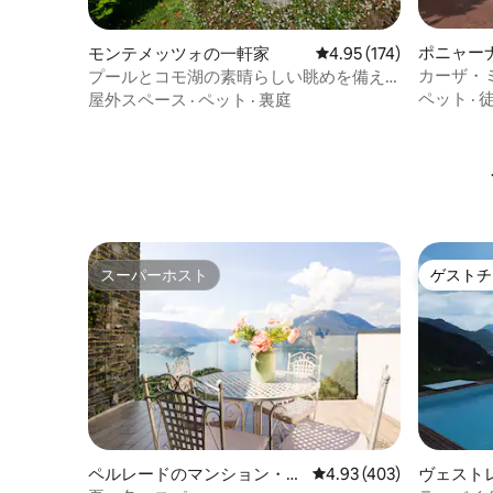
ポニャー
モンテメッツォの一軒家
レビュー174件、5つ星
4.95 (174)
家
カーザ・
プールとコモ湖の素晴らしい眺めを備え
たCasa Monia
ペット
·
屋外スペース
·
ペット
·
裏庭
スーパーホスト
ゲストチ
スーパーホスト
ゲストチ
ペルレードのマンション・ア
レビュー403件、5つ星
4.93 (403)
ヴェスト