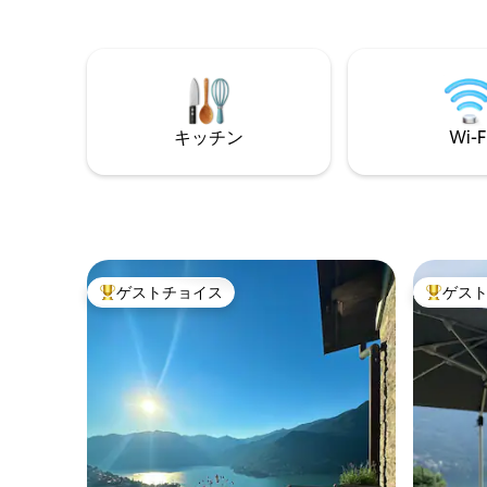
を撮影しました。 アパートメントは、寝
グスポッ
室、バスルーム、リビングルームを備え
良い庭園
た約50平方メートルの広さです。 中世の
屋外ダイ
石畳の道を進むと、Cà del Bifに到着しま
も素晴ら
す（教会から200m）
きます（そし
家！:) 
キッチン
Wi-F
ゲストチョイス
ゲス
大好評のゲストチョイスです。
大好評の