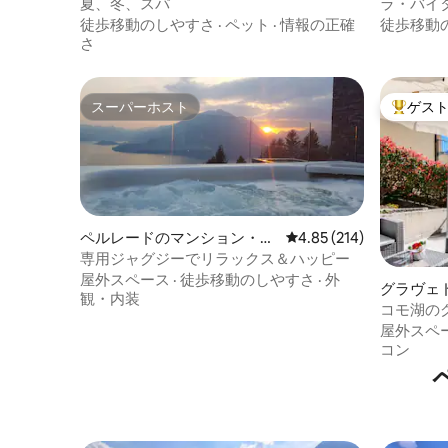
パート
ン・アパ
夏、冬、スパ
ラ・バイ
徒歩移動のしやすさ
·
ペット
·
情報の正確
徒歩移動
さ
スーパーホスト
ゲス
スーパーホスト
大好評の
ペルレードのマンション・ア
レビュー214件、5つ星
4.85 (214)
パート
専用ジャグジーでリラックス＆ハッピー
屋外スペース
·
徒歩移動のしやすさ
·
外
グラヴェ
観・内装
ティのマ
コモ湖の
アパート
屋外スペ
コン