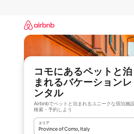
コ
ン
テ
ン
ツ
に
ス
キ
ッ
プ
コモにあるペットと泊
まれるバケーションレ
ンタル
Airbnbでペットと泊まれるユニークな宿泊施
検索・予約しよう
エリア
検索結果が表示されたら、上下の矢印キーを使っ