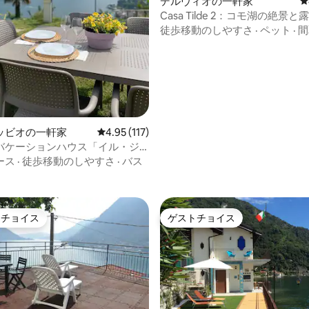
デルヴィオの一軒家
レ
Casa Tilde 2：コモ湖の絶景
徒歩移動のしやすさ
·
ペット
·
間
中4.98つ星の平均評価
ッビオの一軒家
レビュー117件、5つ星中4.95つ星の平均評価
4.95 (117)
バケーションハウス「イル・ジ
ーノ・ディ・エヴァ」
ース
·
徒歩移動のしやすさ
·
バス
トチョイス
ゲストチョイス
ゲストチョイスです。
ゲストチョイス