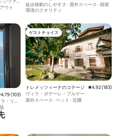
レンツァ
徒歩移動のしやすさ
·
屋外スペース
·
就寝
アウト
環境のクオリティ
ゲストチョイス
ゲストチョイス
トレメッツィーナのコテージ
レビュー183件、5つ星
4.92 (183)
ヴィラ・ポデーレ・ブルゲー
レビュー103件、5つ星中4.79つ星の平均評価
4.79 (103)
屋外スペース
·
ペット
·
近隣
ィラ・リー
装
先