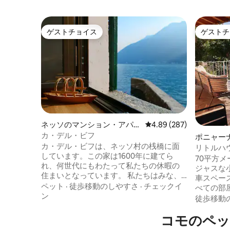
ゲストチョイス
ゲストチ
ゲストチョイス
ゲストチ
ネッソのマンション・アパー
レビュー287件、5つ星中
4.89 (287)
ト
カ・デル・ビフ
ポニャー
カ・デル・ビフは、ネッソ村の桟橋に面
家
リトルハ
しています。この家は1600年に建てら
駐車場
70平方メ
れ、何世代にもわたって私たちの休暇の
ジャスな
住まいとなっています。 私たちはみな、
車スペースがあ
ここで泳ぎを習い、様々なウォータース
ペット
·
徒歩移動のしやすさ
·
チェックイ
べての部
ポーツをし、多くの小旅行をし、そして
ン
を眺める
徒歩移動
夕方にはみんなで桟橋に集まって釣りを
わった考
していました。 1925年、ヒッチコックは
コモのペッ
プライベ
ここで「The Pleasure Garden（楽園）」
ックスで