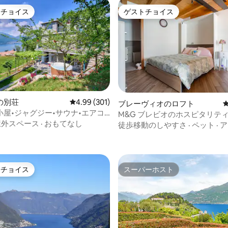
トチョイス
ゲストチョイス
ゲストチョイスです。
ゲストチョイス
の別荘
レビュー301件、5つ星中4.99つ星の平均評価
4.99 (301)
ブレーヴィオのロフト
小屋•ジャグジー•サウナ•エアコ
M&G ブレビオのホスピタリテ
4.84つ星の平均評価
レンナ近く
屋外スペース
·
おもてなし
ホーム
徒歩移動のしやすさ
·
ペット
·
ア
トチョイス
スーパーホスト
ゲストチョイスです。
スーパーホスト