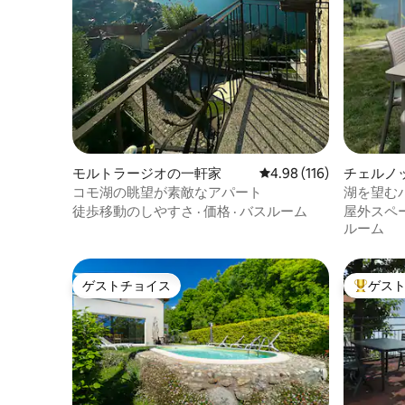
モルトラージオの一軒家
レビュー116件、5つ星
4.98 (116)
チェルノ
コモ湖の眺望が素敵なアパート
湖を望む
ャルディ
徒歩移動のしやすさ
·
価格
·
バスルーム
屋外スペ
ルーム
ゲストチョイス
ゲス
ゲストチョイス
大好評の