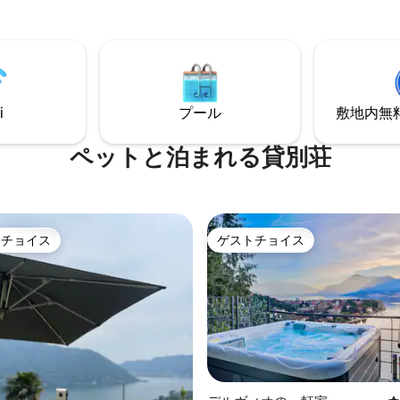
屋から素晴らしい湖の眺望が楽
トまで徒歩5分です。 日当たりの
す。2人用のアイコニックなバ
には、豪華なラウンジエリアと
ります。テラスが2つあります
ニングスペースがあり、どちら
モートワークに最適な空間。徒
しい湖の景色を眺めることがで
所に専用ガレージスペースがあ
てGeorge Clooneyさんの
（有料）。
コモ湖で最高の夕日を眺める！
i
プール
敷地内無料駐
ペットと泊まれる貸別荘
トチョイス
ゲストチョイス
ゲストチョイスです。
ゲストチョイス