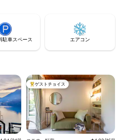
しめま
ドピアノが備えられています。 多彩でス
スタブもあ
タイリッシュな空間で、刺激的で楽しい
。暖炉。リ
経験をしていただき、広々とした空間と
歩3分の場
自由を味わっていただけることを願って
ります
います。
⁠車ス⁠ペ⁠ー⁠ス
エアコン
ゲストチョイス
大好評のゲストチョイスです。