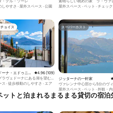
ート
ート
タ・デル・ソーレ
素晴らしい眺めの家 ラ・ヴァ
ーナ（ドミンガ）
のしやすさ
·
屋外スペース
·
公園
屋外スペース
·
ペット
·
チェック
トチョイス
スーパーホスト
ゲストチョイスです。
スーパーホスト
中4.85つ星の平均評価
ドーナ・エドゥニー
レビュー109件、5つ星中4.96つ星の平均評価
4.96 (109)
ンション・アパート
グラヴェドーナにある湖を望む
ジッターナの一軒家
ース
·
徒歩移動のしやすさ
·
エア
ヴァレンナ中心部から5分のヴ
タ（プール付き）
屋外スペース
·
ペット
·
外観・内
ペットと泊まれるまるまる貸切の宿泊