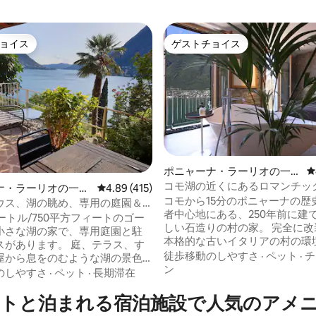
ョイス
ゲストチョイス
ョイス
ゲストチョイス
4.89つ星の平均評価
ポニャーナ・ラーリオの一軒
レ
家
コモ湖の近くにあるロマンチッ
ナ・ラーリオの一軒
レビュー415件、5つ星中4.89つ星の平均評価
4.89 (415)
ヴィレッジハウス
コモから15分のポニャーナの歴
ウス、湖の眺め、専用の庭園＆
者中心地にある、250年前に建
ートル/750平方フィートのゴー
しい石造りの村の家。 完全に改装され、
小さな湖の家で、専用庭園と駐
本格的な古いイタリアの村の環
ります。 庭、テラス、す
で、最高レベルの快適さとラグ
徒歩移動のしやすさ
·
ペット
·
チ
屋から息をのむような湖の景色
ーを実現するように内装がデザ
ン
ことができます！ 細部までこだ
のしやすさ
·
ペット
·
長期滞在
ています。とてもプライベート
え抜かれたインテリア。 静かで
用の入り口があり、家全体（地
トと泊まれる宿泊施設で人気のアメ
ートで、穏やかで、完全にリラ
く）をご利用いただけます。 すべての部
きます。 湖の最寄りのスイミン