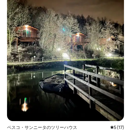
ペスコ・サンニータのツリーハウス
レビュー1
5 (17)