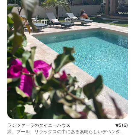
ランツァーラのタイニーハウス
レビュー
5 (6)
緑、プール、リラックスの中にある素晴らしいデペンダン