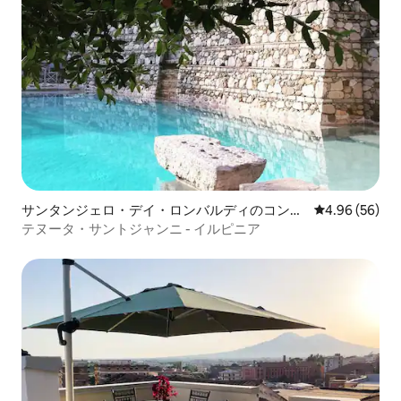
サンタンジェロ・デイ・ロンバルディのコンド
レビュー56件
4.96 (56)
ミニアム
テヌータ・サントジャンニ - イルピニア