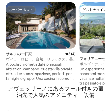
スーパーホスト
ゲストチョイス
スーパーホスト
ゲストチョイス
サルノの一軒家
レビュー4件、5つ星中5つ
5 (4)
フォリアニーゼの
ヴィラ・ロビー、自然、リラックス、美
ボルゴ・デル・ソー
しい景色
A pochi chilometri dalle principali
のために
Un'esperienza unic
attrazioni campane, questa villa privata
panorami mozzafiat
offre due stanze spaziose, perfetti per
vacanze nell'antic
famiglie o gruppi. Una cucina in comune
tra passato e pres
ben attrezzata si apre su una terrazza
アヴェッリーノにあるプール付きの宿
moderna struttura 
panoramica, ideale per cene all'aperto.
stesso situata nel 
La villa è immersa in un giardino
泊先で人気のアメニティ・設備
Dotata di due came
rigoglioso con una grande piscina
cucina un bagno oltre che di tutti
circondata da lettini e ombrelloni,
confort a disposizione .Fa parte anche
offrendo un'oasi di relax. Un rifugio