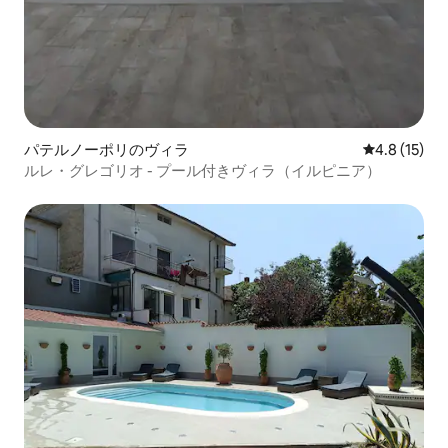
パテルノーポリのヴィラ
レビュー15
4.8 (15)
ルレ・グレゴリオ - プール付きヴィラ（イルピニア）