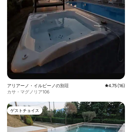
アリアーノ・イルピーノの別荘
レビュー16件
4.75 (16)
カサ・マグノリア106
ゲストチョイス
ゲストチョイス