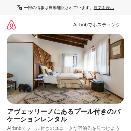
コ
一部の情報は自動翻訳されています。
原文を表示
ン
テ
ン
Airbnbでホスティング
ツ
に
ス
キ
ッ
プ
アヴェッリーノにあるプール付きのバ
ケーションレンタル
Airbnbでプール付きのユニークな宿泊先を見つけよう