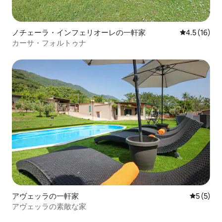
ノチェーラ・インフェリオーレの一軒家
レビュー16
4.5 (16)
カーサ・フォルトゥナ
アヴェッラの一軒家
レビュー
5 (5)
アヴェッラの素敵な家