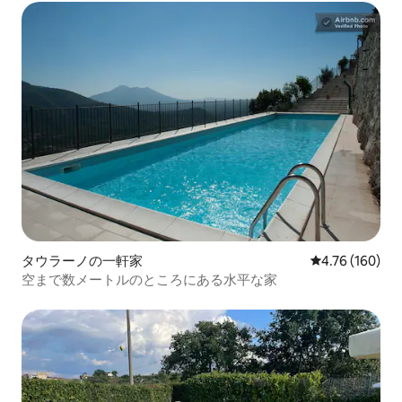
タウラーノの一軒家
レビュー160件
4.76 (160)
空まで数メートルのところにある水平な家