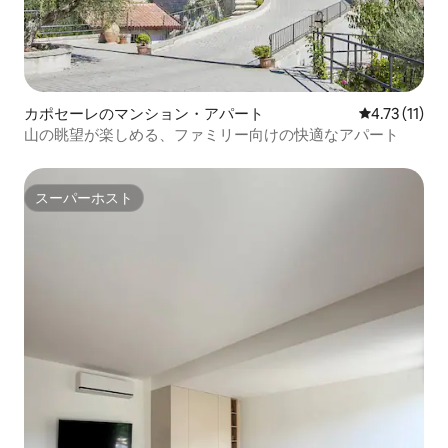
カポセーレのマンション・アパート
レビュー11件
4.73 (11)
山の眺望が楽しめる、ファミリー向けの快適なアパート
スーパーホスト
スーパーホスト