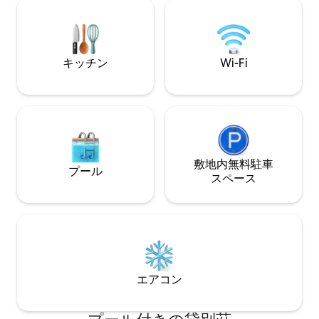
un ampio spazio co
tranquillo, perfetto per esplorare le
barbecue ed una p
meraviglie della regione e rilassarsi in un
dal quale potrai go
ambiente naturale e confortevole.
mozzafiato, natura
キッチン
Wi-Fi
敷地内無料駐⁠車
プール
ス⁠ペ⁠ー⁠ス
エアコン