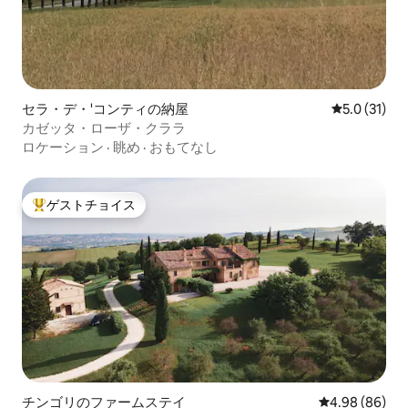
セラ・デ・'コンティの納屋
レビュー31
5.0 (31)
カゼッタ・ローザ・クララ
ロケーション
·
眺め
·
おもてなし
ゲストチョイス
大好評のゲストチョイスです。
チンゴリのファームステイ
レビュー86件
4.98 (86)