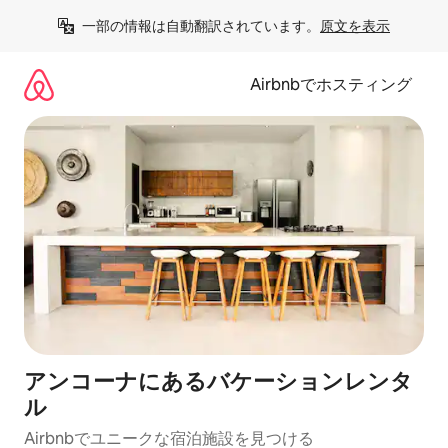
コ
一部の情報は自動翻訳されています。
原文を表示
ン
テ
ン
Airbnbでホスティング
ツ
に
ス
キ
ッ
プ
アンコーナにあるバケーションレンタ
ル
Airbnbでユニークな宿泊施設を見つける