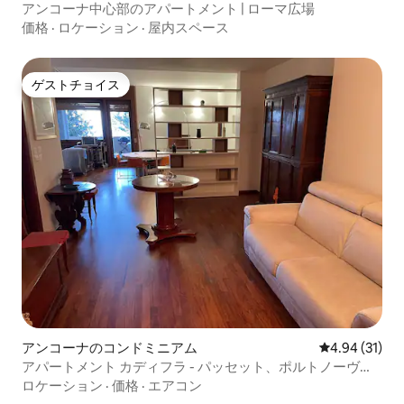
アンコーナ中心部のアパートメント | ローマ広場
価格
·
ロケーション
·
屋内スペース
ゲストチョイス
ゲストチョイス
アンコーナのコンドミニアム
レビュー31件
4.94 (31)
アパートメント カディフラ - パッセット、ポルトノーヴ
ォ、コネロ
ロケーション
·
価格
·
エアコン