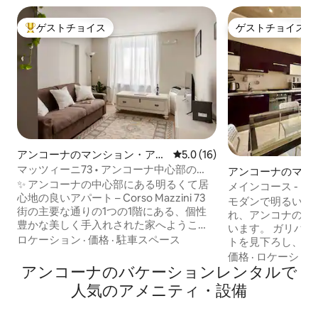
ゲストチョイス
ゲストチョイス
大好評のゲストチョイスです。
ゲストチョイス
アンコーナのマンション・アパ
レビュー16件、5つ星中5.0
5.0 (16)
ート
マッツィーニ73 • アンコーナ中心部の
アンコーナのマン
広々としたアパート
✨ アンコーナの中心部にある明るくて居
パート
メインコース - ビスタ
心地の良いアパート – Corso Mazzini 73
チ
モダンで明るい中
街の主要な通りの1つの1階にある、個性
れ、アンコナの歴
豊かな美しく手入れされた家へようこ
います。 ガリバ
そ。2つの階段を上った後、キーボックス
ロケーション
·
価格
·
駐車スペース
トを見下ろし、息
のある専用玄関から中に入ると、すぐに
日没の眺めが見渡
価格
·
ロケーショ
くつろいだ気分になれます。 🌿 明るく快
アンコーナのバケーションレンタルで
混在しています。 共用：リラクゼーショ
適なリビングルーム 右側にはリビングエ
ンエリアと眺めの ある玄関 広々としたキ
人気のアメニティ・設備
リアがあります。温かく魅力的で、スマ
ッチン シャワー
ートテレビ、高速Wi-Fi、快適なソファベ
備えた専用のフル