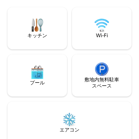
ッドが備わっています。アンコーナを探
お部屋です。 私たちはダウンタウンの最
索した後にくつろぐのに最適です。 🍳ガ
も充実したエリア
ラスレンガの壁のある設備の整ったキッ
ラン、ショップ、
チン ガラスレンガの壁の向こうには、オ
ど。 ヌマナ、シ
ーブン、コンロ、電子レンジ、コーヒー
わずか数分。
メーカー、ケトル、必要な調理器具がす
キッチン
Wi-Fi
べて揃った設備の整ったキッチンがあり
ます。隣接する隅には、洗濯機と冷蔵庫
があります。 🛁 新しく改装された、暖色
系のバスルーム 廊下の突き当たりには、
ソフトグレーとイエローのトーンで全面
改装されたバスルームがあります。ヴィ
ンテージホワイトの洗面台、装飾された
鏡、シャワーボックスが、居心地の良い
敷地内無料駐⁠車
プール
雰囲気を作り出しています。 🛏️ダブルベ
ス⁠ペ⁠ー⁠ス
ッドルーム2室+緑のマスターベッドルー
ム ご家族連れ、カップル、グループに最
適です。 ダブルベッドルーム1 ：リビン
グルームの隣にあり、シンプルで居心地
が良いです。 ダブルベッドルーム2：シン
グルベッド2台（連結可）、大きなワード
ローブ、鏡、そして色彩。 マスターベッ
エアコン
ドルーム：緑色の色合いのエレガントな
隠れ家で、非常に快適なベッドと修復さ