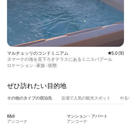
マルチェッリのコンドミニアム
レビュー9
5.0 (9)
ヌマーナの海を見下ろすテラスにあるミニスパプール
ロケーション
·
家族
·
状態
ぜひ訪⁠れ⁠た⁠い目⁠的⁠地
その他のタ⁠イ⁠プ⁠の宿⁠泊⁠先
近場で人気の観光スポット
やる
B&B
マンション・アパート
アンコーナ
アンコーナ