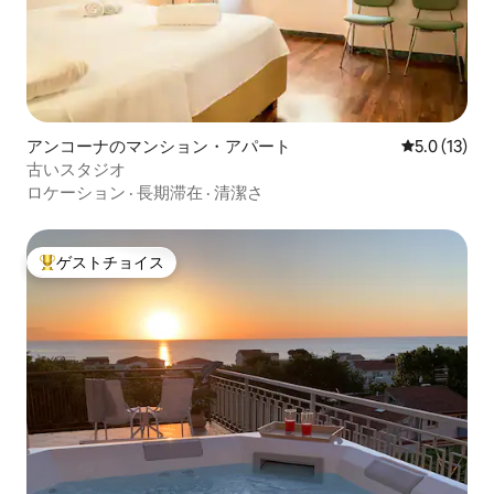
アンコーナのマンション・アパート
レビュー13
5.0 (13)
古いスタジオ
ロケーション
·
長期滞在
·
清潔さ
ゲストチョイス
大好評のゲストチョイスです。