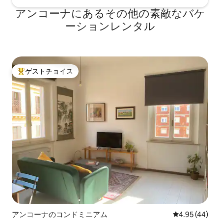
れたワードローブがあります。 💛気持ち
アンコーナにあるその他の素敵なバケ
よく過ごせるようにデザインされた場所
暖色系、自然光、ヴィンテージのタッ
ーションレンタル
チ、モダンなディテールが融合し、リラ
ックスできる調和のとれた空間を演出し
ています。出張や週末のお出かけ、マル
ケ地方を探索するのに最適です。
ゲストチョイス
大好評のゲストチョイスです。
アンコーナのコンドミニアム
レビュー44件
4.95 (44)