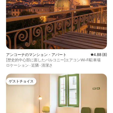
アンコーナのマンション・アパート
レビュー8件
4.88 (8)
[歴史的中心部に面したバルコニー]エアコンWi-Fi駐車場
ロケーション
·
近隣
·
清潔さ
ゲストチョイス
ゲストチョイス