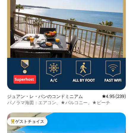
ジュアン・レ・パンのコンドミニアム
レビュー239件
4.95 (239)
パノラマ海図：エアコン、★バルコニー、★ビーチ
ゲストチョイス
大好評のゲストチョイスです。