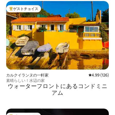
ゲストチョイス
大好評のゲストチョイスです。
カルクイランヌの一軒家
レビュー126件
4.99 (126)
素晴らしい！水辺の家
ウォーターフロントにあるコンドミニ
アム