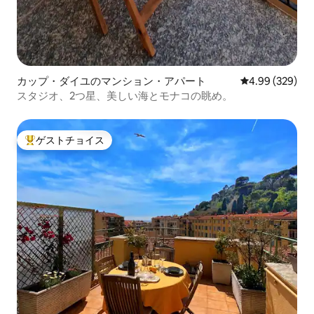
カップ・ダイユのマンション・アパート
レビュー329件
4.99 (329)
スタジオ、2つ星、美しい海とモナコの眺め。
ゲストチョイス
大好評のゲストチョイスです。