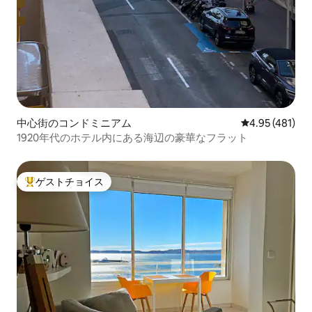
中心街のコンドミニアム
レビュー481件
4.95 (481)
1920年代のホテル内にある海辺の豪華なフラット
ゲストチョイス
大好評のゲストチョイスです。