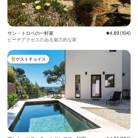
サン・トロペの一軒家
レビュー104件
4.89 (104)
ビーチアクセスのある魅力的な家
ゲストチョイス
大好評のゲストチョイスです。