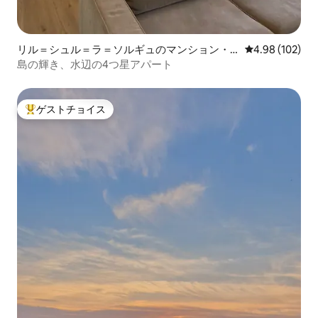
リル＝シュル＝ラ＝ソルギュのマンション・
レビュー102件
4.98 (102)
アパート
島の輝き、水辺の4つ星アパート
ゲストチョイス
大好評のゲストチョイスです。