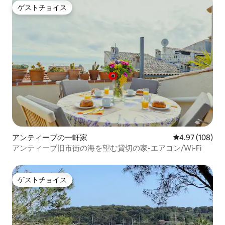
ゲストチョイス
ゲストチョイス
アンティーブの一軒家
レビュー108件
4.97 (108)
アンティーブ旧市街の海を望む貸切の家-エアコン/Wi-Fi
ゲストチョイス
ゲストチョイス