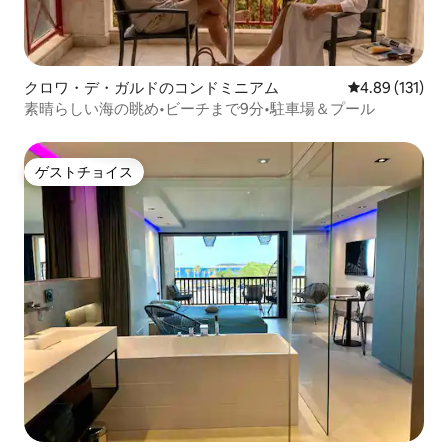
クロワ・デ・ガルドのコンドミニアム
レビュー131件
4.89 (131)
素晴らしい海の眺め•ビーチまで9分•駐車場＆プール
ゲストチョイス
ゲストチョイス