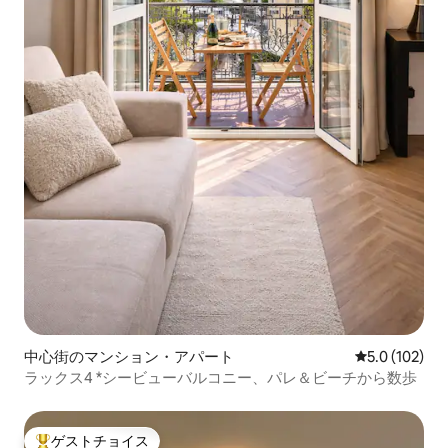
中心街のマンション・アパート
レビュー102
5.0 (102)
ラックス4 *シービューバルコニー、パレ＆ビーチから数歩
ゲストチョイス