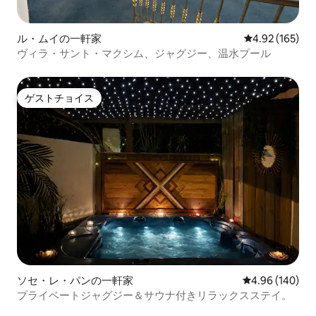
ル・ムイの一軒家
レビュー165件
4.92 (165)
ヴィラ・サント・マクシム、ジャグジー、温水プール
ゲストチョイス
ゲストチョイス
ソセ・レ・パンの一軒家
レビュー140件
4.96 (140)
プライベートジャグジー＆サウナ付きリラックスステイ。