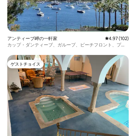
アンティーブ岬の一軒家
レビュー102件
4.97 (102)
カップ・ダンティーブ、ガループ、ビーチフロント、プー
ル
ゲストチョイス
ゲストチョイス