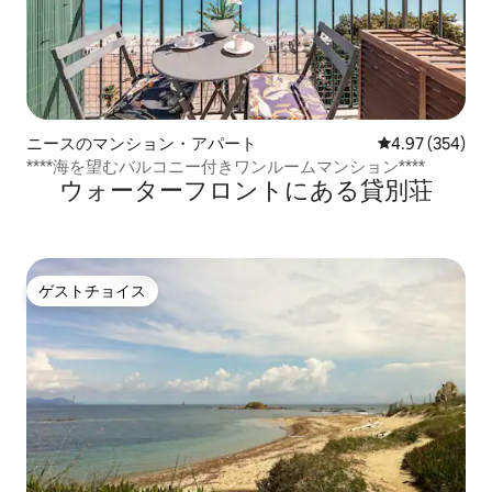
ニースのマンション・アパート
レビュー354件
4.97 (354)
****海を望むバルコニー付きワンルームマンション****
ウォーターフロントにある貸別荘
ゲストチョイス
ゲストチョイス