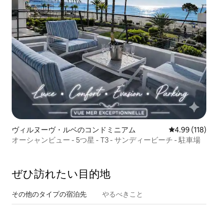
ヴィルヌーヴ・ルベのコンドミニアム
レビュー118件
4.99 (118)
オーシャンビュー - 5つ星 - T3 - サンディービーチ - 駐車場
ぜひ訪⁠れ⁠た⁠い目⁠的⁠地
その他のタ⁠イ⁠プ⁠の宿⁠泊⁠先
やるべきこと