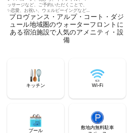
ッサージなど、ご予約いただくことで、
しい場所のひとつ
✨恋愛、お祝い、ウェルビーイングなど
の時間を提供する
プロヴァンス・アルプ・コート・ダジ
のオプションをお楽しみ🌸💖いただけま
から得たインスピ
す。ご滞在をさらに素敵なものにしまし
宿泊施設を装飾し
ュール地域圏のウォーターフロントに
ょう！ 息をのむような景色を前に、リラ
眺め、緑豊かなエ
ある宿泊施設で人気のアメニティ・設
ックスしたプライベートな空間を求める
かな環境で、日常
カップルに最適な30平方メートルのプラ
備
けます。
イベートスイート。この豪華な空間で
は、穏やかな雰囲気の中で一瞬一瞬を楽
しむことができるダイニングスペースも
ご利用いただけます。ロマンチックで忘
れられない滞在をお楽しみください。
キッチン
Wi-Fi
敷地内無料駐⁠車
プール