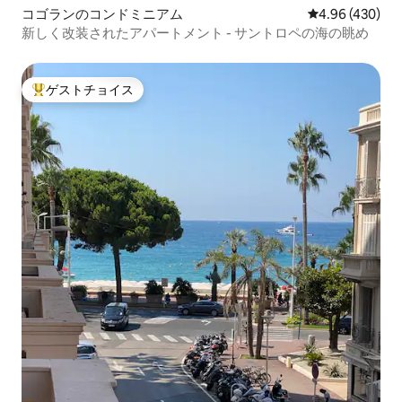
コゴランのコンドミニアム
レビュー430件
4.96 (430)
新しく改装されたアパートメント - サントロペの海の眺め
ゲストチョイス
大好評のゲストチョイスです。