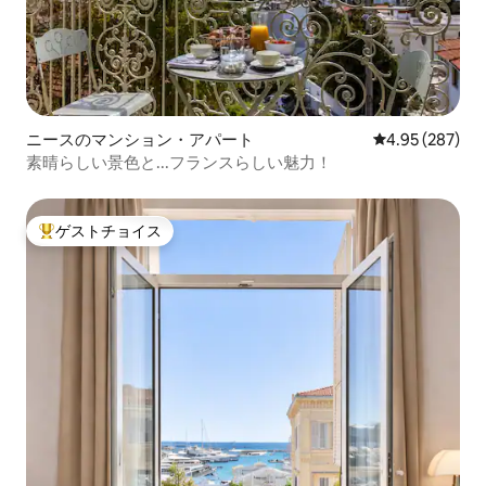
ニースのマンション・アパート
レビュー287件
4.95 (287)
素晴らしい景色と...フランスらしい魅力！
ゲストチョイス
大好評のゲストチョイスです。