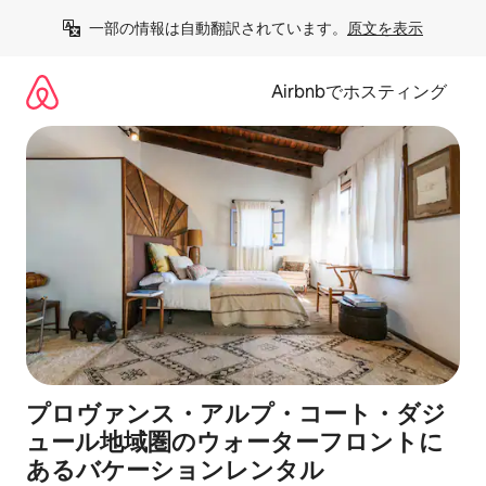
コ
一部の情報は自動翻訳されています。
原文を表示
ン
テ
ン
Airbnbでホスティング
ツ
に
ス
キ
ッ
プ
プロヴァンス・アルプ・コート・ダジ
ュール地域圏のウォーターフロントに
あるバケーションレンタル