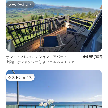
スーパーホスト
スーパーホスト
サン・トノレのマンション・アパート
レビュー302件
4.85 (302)
上階にはジャグジー付きウェルネスエリア
ゲストチョイス
ゲストチョイス