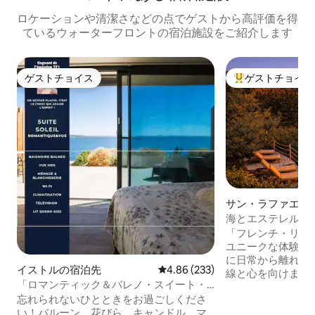
ロケーションや清潔さなどの点でゲストから高評価を得
ているウォーターフロントの宿泊施設をご紹介します
ゲストチョイス
ゲストチョイス
ゲストチョイス
大好評のゲストチ
サン・ラファエル
海とエステレルの素
ル
「フレンチ・リビ
ユニークな体験を
に日常から離れ、
イストルの宿泊先
レビュー233件、5つ星中4.86
4.86 (233)
線と心を向けまし
「ロマンティック＆バレノ・スイート・
丘の中に位置する
ソレイユ」
忘れられないひとときをお過ごしくださ
ーヌは、自然と海
い！バルーン、花びら、キャンドル、マ
供します。 コー