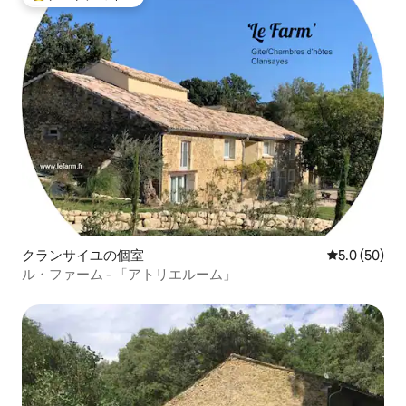
大好評のゲストチョイスです。
クランサイユの個室
レビュー50
5.0 (50)
ル・ファーム - 「アトリエルーム」