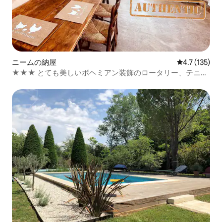
ニームの納屋
レビュー135
4.7 (135)
★★★ とても美しいボヘミアン装飾のロータリー、テニ
ス、駐車場