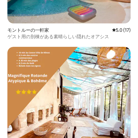
モントルーの一軒家
レビュー17
5.0 (17)
ゲスト用の別棟がある素晴らしい隠れたオアシス