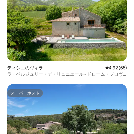
ティシエのヴィラ
レビュー65件
4.92 (65)
ラ・ベルジュリー・デ・リュニエール - ドローム・プロヴ
ァンス
スーパーホスト
スーパーホスト