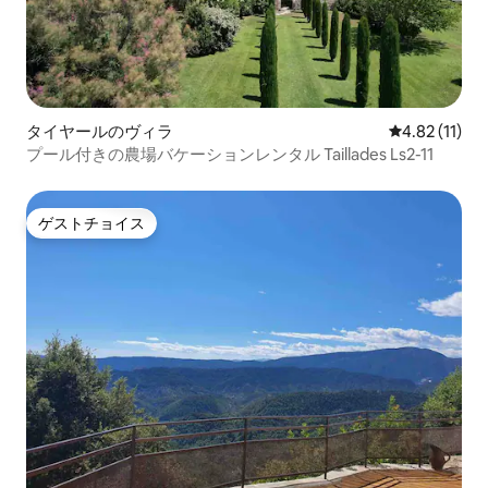
タイヤールのヴィラ
レビュー11件
4.82 (11)
プール付きの農場バケーションレンタル Taillades Ls2-11
ゲストチョイス
ゲストチョイス