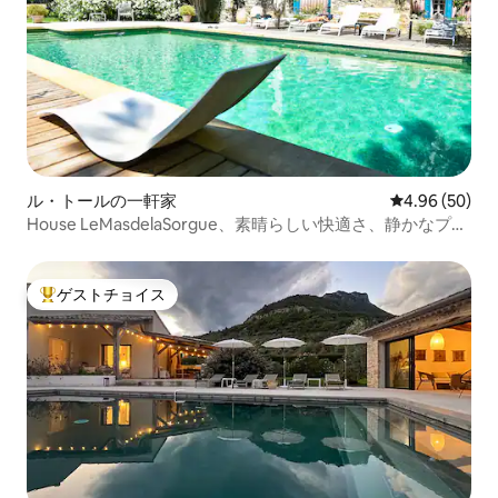
ル・トールの一軒家
レビュー50件
4.96 (50)
House LeMasdelaSorgue、素晴らしい快適さ、静かなプー
ル
ゲストチョイス
大好評のゲストチョイスです。