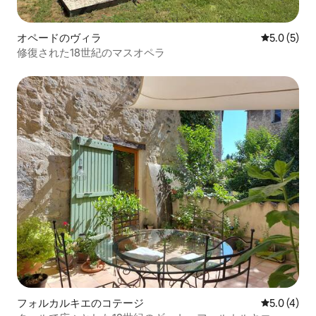
オペードのヴィラ
レビュー5
5.0 (5)
修復された18世紀のマスオペラ
フォルカルキエのコテージ
レビュー4
5.0 (4)