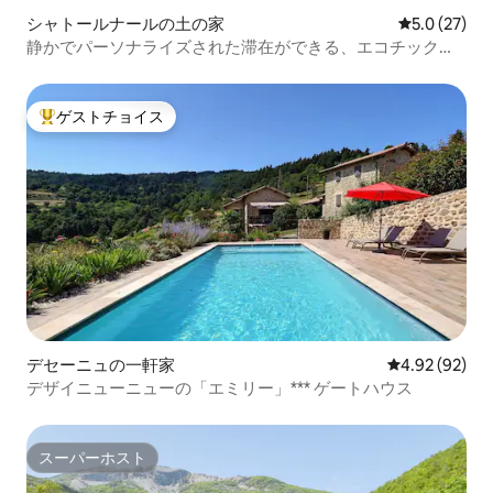
シャトールナールの土の家
レビュー27
5.0 (27)
静かでパーソナライズされた滞在ができる、エコチックな
家族経営の農家
ゲストチョイス
大好評のゲストチョイスです。
デセーニュの一軒家
レビュー92件
4.92 (92)
デザイニューニューの「エミリー」*** ゲートハウス
スーパーホスト
スーパーホスト