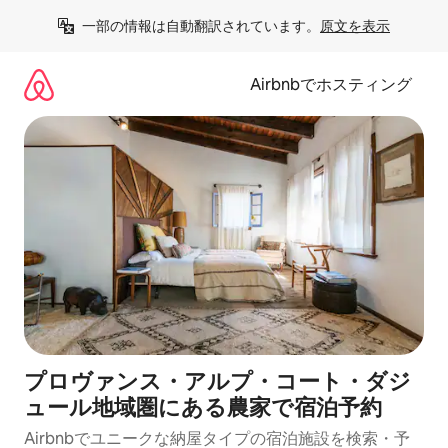
コ
一部の情報は自動翻訳されています。
原文を表示
ン
テ
ン
Airbnbでホスティング
ツ
に
ス
キ
ッ
プ
プロヴァンス・アルプ・コート・ダジ
ュール地域圏にある農家で宿泊予約
Airbnbでユニークな納屋タイプの宿泊施設を検索・予