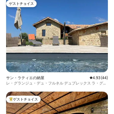
ゲストチョイス
ゲストチョイス
サン・ラティエの納屋
レビュー44件
4.93 (44)
レ・グランジュ・デュ・フルネル デュプレックス ラ・グラ
ンジュ
ゲストチョイス
大好評のゲストチョイスです。