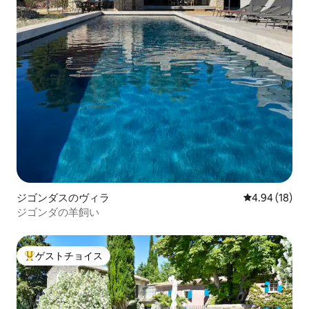
ジゴンダスのヴィラ
レビュー18件
4.94 (18)
ジゴンダの羊飼い
ゲストチョイス
大好評のゲストチョイスです。