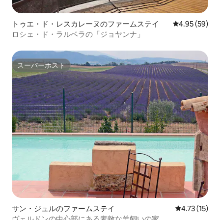
トゥエ・ド・レスカレーヌのファームステイ
レビュー59件
4.95 (59)
ロシェ・ド・ラルベラの「ジョヤンナ」
スーパーホスト
スーパーホスト
サン・ジュルのファームステイ
レビュー15件
4.73 (15)
ヴェルドンの中心部にある素敵な羊飼いの家