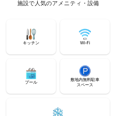
施設で人気のアメニティ・設備
テラスと専用入り口があります。毎朝、
ハイキング、サイ
パン、クロワッサン、ジュース、バタ
バイクへの直接ア
ー、ジャムをお部屋の玄関先までお届け
飾が施され、設備
しますので、ゆったりとした朝食をお楽
格的な村の静けさ
しみいただけます。ご要望に応じて、追
ヴァンスとリュベ
加料金で充電ステーションをご利用いた
発見するのに理想
だけます。
キッチン
Wi-Fi
敷地内無料駐⁠車
プール
ス⁠ペ⁠ー⁠ス