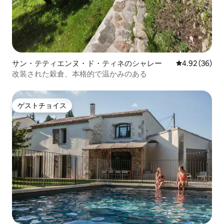
サン・テティエンヌ・ド・ティネのシャレー
レビュー36件
4.92 (36)
改装された穀倉、本格的で温かみのある
ゲストチョイス
ゲストチョイス