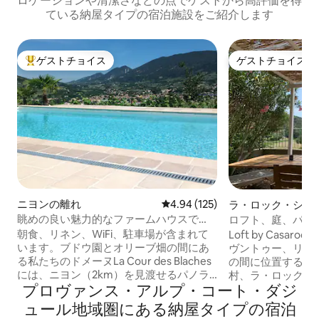
ロケーションや清潔さなどの点でゲストから高評価を得
ている納屋タイプの宿泊施設をご紹介します
ゲストチョイス
ゲストチョイス
大好評のゲストチョイスです。
ゲストチョイス
ニヨンの離れ
レビュー125件、5つ星中4.94
4.94 (125)
ラ・ロック・シュ
ヌのロフト
眺めの良い魅力的なファームハウスで
ロフト、庭、パノ
す。
ゥー山、ゴルド
朝食、リネン、WiFi、駐車場が含まれて
Loft by Casa
います。ブドウ園とオリーブ畑の間にあ
ヴントゥー、リル
る私たちのドメーヌLa Cour des Blaches
の間に位置する丘
には、ニヨン（2km）を見渡せるパノラ
村、ラ・ロック・
プロヴァンス・アルプ・コート・ダジ
マビューと美しい海水プールがありま
ます。 庭と素晴
す。古い厩舎の中に、2名様用の小さくて
いロフトは、カッ
ュール地域圏にある納屋タイプの宿泊
魅力的なスタジオが3室あり、各室に専用
人）に最適です。