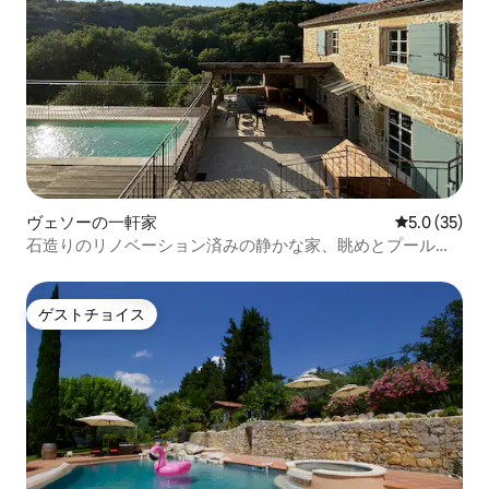
ヴェソーの一軒家
レビュー35
5.0 (35)
石造りのリノベーション済みの静かな家、眺めとプール付
き
ゲストチョイス
ゲストチョイス