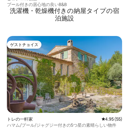
プール付きの居心地の良いB&B
洗濯機・乾燥機付きの納屋タイプの宿
泊施設
ゲストチョイス
ゲストチョイス
トレの一軒家
レビュー55件
4.95 (55)
ハマム/プール/ジャグジー付きの5つ星の素晴らしい物件