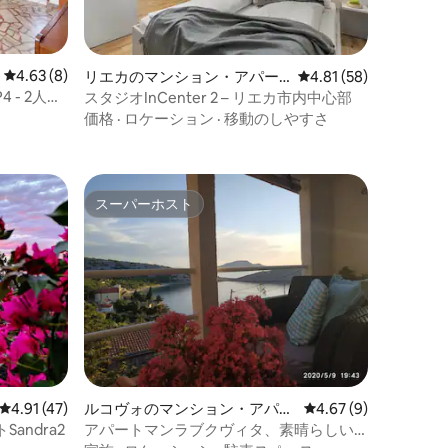
レビュー8件、5つ星中4.63つ星の平均評価
4.63 (8)
リエカのマンション・アパー
レビュー58件、5つ星
4.81 (58)
ト
- 2人用
スタジオInCenter 2 – リエカ市内中心部
価格
·
ロケーション
·
移動のしやすさ
スーパーホスト
スーパーホスト
レビュー47件、5つ星中4.91つ星の平均評価
4.91 (47)
ルコヴォのマンション・アパー
レビュー9件、5つ星中
4.67 (9)
ト
andra2
アパートマンラブクヴィタ、素晴らしい