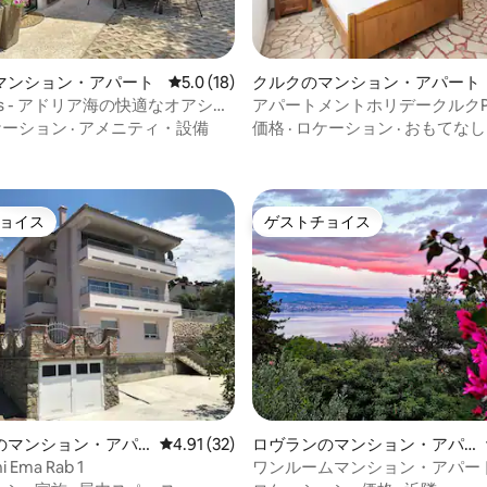
マンション・アパート
レビュー18件、5つ星中5.0つ星の平均評価
5.0 (18)
クルクのマンション・アパート
hins - アドリア海の快適なオアシス
アパートメントホリデークルクP4 
中4.9つ星の平均評価
のアパートメント
スタジオ、駐車場
ケーション
·
アメニティ・設備
価格
·
ロケーション
·
おもてなし
ョイス
ゲストチョイス
ョイス
ゲストチョイス
4.88つ星の平均評価
のマンション・アパ
レビュー32件、5つ星中4.91つ星の平均評価
4.91 (32)
ロヴランのマンション・アパ
ート
i Ema Rab 1
ワンルームマンション・アパートS