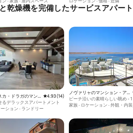
ョン
·
家族
·
屋内スペース
ロケーション
·
価格
·
近隣
と乾燥機を完備したサービスアパー
4.89つ星の平均評価
ノヴァリャのマンション・ア
スカ・ドラガのマン
レビュー14件、5つ星中4.93つ星の平均評価
4.93 (14)
パート
ビーチ沿いの素晴らしい眺め - 1
アパート
せるデラックスアパートメント
家族
·
ロケーション
·
外観・内装
ケーション
·
ランドリー