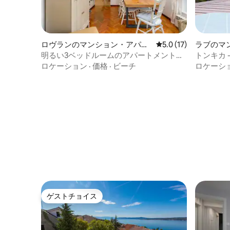
ロヴランのマンション・アパー
レビュー17件、5つ星
5.0 (17)
ラブのマ
ト
明るい3ベッドルームのアパートメント
トンキカ 
（シービュー付き）- ID4131
ロケーション
·
価格
·
ビーチ
ロケーシ
ゲストチョイス
ゲストチョイス