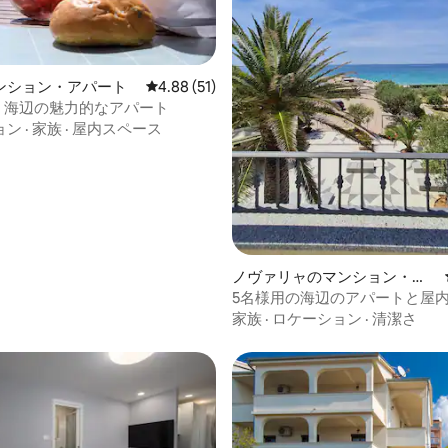
中5.0つ星の平均評価
ンション・アパート
レビュー51件、5つ星中4.88つ星の平均評価
4.88 (51)
- 海辺の魅力的なアパート
ョン
·
家族
·
屋内スペース
ノヴァリャのマンション・ア
パート
5名様用の海辺のアパートと屋
家族
·
ロケーション
·
清潔さ