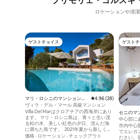
プリモリェ・ゴルスキ
ロケーションや清潔
ゲストチョイス
ゲストチ
ゲストチョイス
ゲストチ
マリ・ロシニのマンション・
レビュー28件、5つ星中
4.96 (28)
アパート
ヴィラ・デル・マール 高級マンション
Villa Del Marはクロアチアの西海岸にあり
セニのマ
ます。 マリ・ロシニ島は、青々と生い茂
中心部に
る松の木、美しい紅色の夕日、澄んだ海
Frankopa
市内中心
に満ちた島です。 2021年夏から新しくな
でエレガ
った、海を望むこのアパートは温水プー
価格
·
ロケーション
·
チェックアウト
ださい。