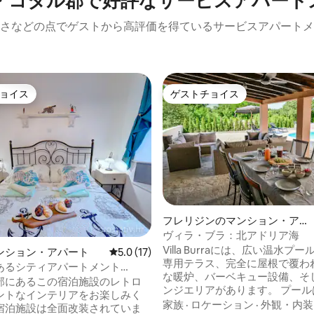
・コタル郡で好評なサービスアパート
さなどの点でゲストから高評価を得ているサービスアパートメ
ョイス
ゲストチョイス
ョイス
ゲストチョイス
4.96つ星の平均評価
フレリジンのマンション・アパ
ート
ヴィラ・ブラ：北アドリア海
Villa Burraには、広い温水プ
ンション・アパート
レビュー17件、5つ星中5.0つ星の平均評価
5.0 (17)
専用テラス、完全に屋根で覆わ
あるシティアパートメント
な暖炉、バーベキュー設備、そ
n 2
部にあるこの宿泊施設のレトロ
ンジエリアがあります。 プール
ントなインテリアをお楽しみく
9月末まで温水プールとしてご
家族
·
ロケーション
·
外観・内装
宿泊施設は全面改装されていま