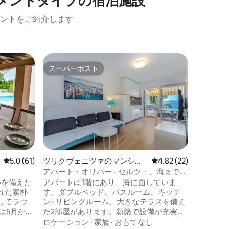
メントタイプの宿泊施設
ントをご紹介します
ドラマリ
スーパーホスト
スーパ
スーパーホスト
スーパ
ート
デラック
ジャグジ
宿泊施設
ラマリに
ートです
の息をの
きなバル
ロケーシ
を楽しみ
ィ
い。ホス
すべてご
レビュー61件、5つ星中5.0つ星の平均評価
5.0 (61)
ツリクヴェニツァのマンショ
レビュー22件、5つ星
4.82 (22)
応いたし
ン・アパート
アパート・オリバー - セルツェ、海まで最
で、すべ
前列
ールを備えた
アパートは1階にあり、海に面していま
プールは
れた素朴
す。ダブルベッド、バスルーム、キッチ
してラウ
ン+リビングルーム、大きなテラスを備え
は5月から
た2部屋があります。新築で設備が充実し
利用になれ
ています（食器洗い機、洗濯機、エアコ
ロケーション
·
家族
·
おもてなし