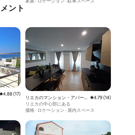
ビーチビュー
家族
·
ロケーション
·
駐車スペース
トメント
レビュー17件、5つ星中4.88つ星の平均評価
4.88 (17)
リエカのマンション・アパー
レビュー14件、5つ星
4.79 (14)
ト
リエカの中心部にある
価格
·
ロケーション
·
屋内スペース