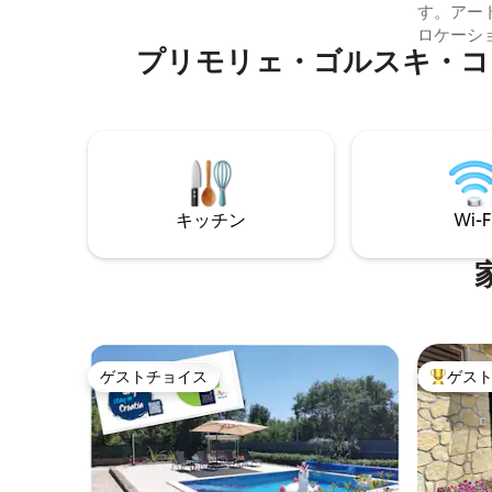
ル付きで、ニュートラルでモダンな家具
す。アー
が備わっており、旅先でもわが家のよう
手作りの
ロケーシ
にくつろげる場所です。 スーペリアのテ
プリモリェ・ゴルスキ・コ
いディテ
ラスには外部ジャグジーがあります。 ご
辺の生活
家族の規模に応じてスーペリアまたはデ
に、この
ラックスをお選びいただき、美しくリラ
しており
ックスしたご滞在をお楽しみください。
ジナルの
宿泊施設
異なり、
あります
キッチン
Wi-F
ゲストチョイス
ゲス
ゲストチョイス
大好評の