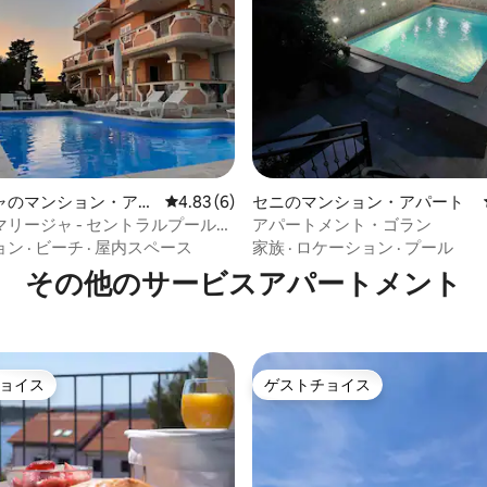
ャのマンション・アパ
レビュー6件、5つ星中4.83つ星の平均評価
4.83 (6)
セニのマンション・アパート
4.78つ星の平均評価
リージャ - セントラルプールア
アパートメント・ゴラン
ント
ョン
·
ビーチ
·
屋内スペース
家族
·
ロケーション
·
プール
その他のサービスアパートメント
ョイス
ゲストチョイス
ョイス
ゲストチョイス