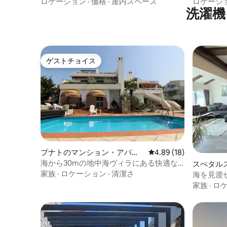
シー・ワンルームアパートメント
ロケーション
·
価格
·
屋内スペース
ロケーシ
洗濯機
ゲストチョイス
ゲストチョイス
プナトのマンション・アパー
レビュー18件、5つ星中
4.89 (18)
ト
海から30mの地中海ヴィラにある快適な
スぺタル
フラット！
家族
·
ロケーション
·
清潔さ
ション・
海を見渡
家族
·
ロ