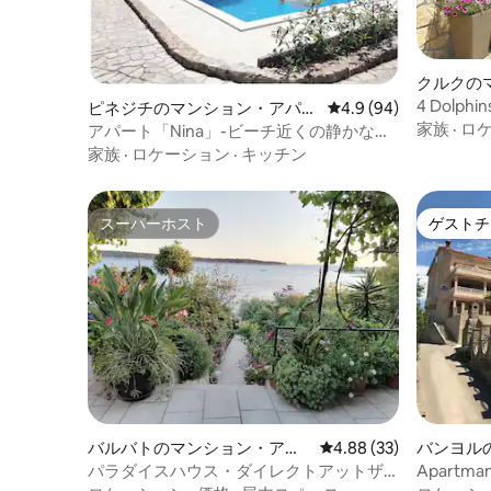
クルクの
4 Dolp
ピネジチのマンション・アパー
レビュー94件、5つ星
4.9 (94)
寝室2室
ト
家族
·
ロ
アパート「Nina」-ビーチ近くの静かなエ
リア（4名様）
家族
·
ロケーション
·
キッチン
スーパーホスト
ゲストチ
スーパーホスト
ゲストチ
バルバトのマンション・アパ
レビュー33件、5つ星中
4.88 (33)
バンヨル
ート
ート
パラダイスハウス・ダイレクトアットザ
Apartman