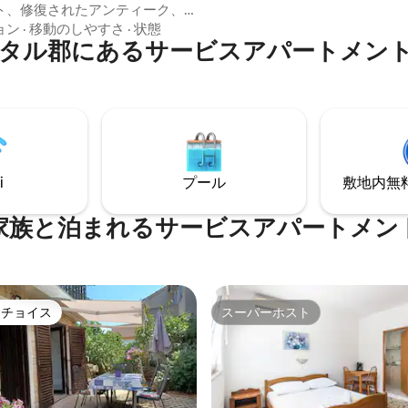
ます。 静かな田舎の場所にあり
ト、修復されたアンティーク、
平穏とプライバシーを享受でき
家具など、多くの気配りや美し
ョン
·
移動のしやすさ
·
状態
時に、北アドリア海沿岸の主要
タル郡にあるサービスアパートメン
ールが織り込まれています。海
ットすべてが手の届く範囲内に
を存分に体験できます。歴史的
す。 2026年の春から初夏が、Villa
家は有名なフランコパン家に属
で気楽な休暇を過ごす最初の機
、家の正面にはまだ彼らのオリ
ます。
紋章があります。私たちは2つの
を提供しています。スタイルが
各宿泊施設には個別の入り口が
。
i
プール
敷地内無料駐
家族と泊まれるサービスアパートメン
トチョイス
スーパーホスト
ゲストチョイスです。
スーパーホスト