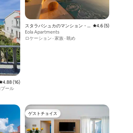
スタラバシュカのマンション・
レビュー5件、5つ星
4.6 (5)
アパート
Eola Apartments
ロケーション
·
家族
·
眺め
レビュー16件、5つ星中4.88つ星の平均評価
4.88 (16)
内プール
ゲストチョイス
ゲストチョイス