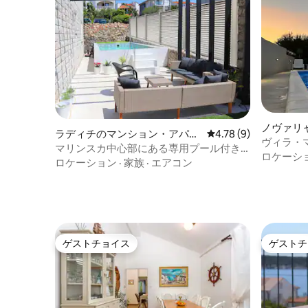
ノヴァリ
ラディチのマンション・アパー
レビュー9件、5つ星中
4.78 (9)
ート
ヴィラ・マ
ト
マリンスカ中心部にある専用プール付き
パートメ
ロケーシ
マンション・アパート
ロケーション
·
家族
·
エアコン
ゲストチョイス
ゲストチ
ゲストチョイス
ゲストチ