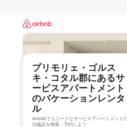
コ
ン
テ
ン
ツ
に
ス
キ
ッ
プ
プリモリェ・ゴルス
キ・コタル郡にあるサ
ービスアパートメント
のバケーションレンタ
ル
Airbnbでユニークなサービスアパートメント
泊施設を検索・予約しよう