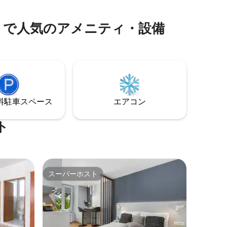
、完全な
ン、Wi-Fi）。建物のすぐ裏に駐車場があ
ます。同
ります。アパートの隣にはホテルがあ
観光スポ
り、朝食/昼食/夕食を取ることができま
トで人気のアメニティ・設備
ありま
す。また、海水の屋内プールもあります
 Burra
（食事とプールはどちらもリーズナブル
会となり
な価格です。アパートの料金には含まれ
ていません）。
⁠車ス⁠ペ⁠ー⁠ス
エアコン
ト
スーパーホスト
スーパーホスト