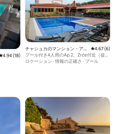
チャシュカのマンション・アパ
レビュー6件、5つ星中
4.67 (6)
ート
プール付き4人用のAp 2、Zrće付近（徒歩
レビュー18件、5つ星中4.94つ星の平均評価
4.94 (18)
15分）
ロケーション
·
情報の正確さ
·
プール