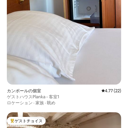
カンポールの個室
レビュー22件
4.77 (22)
ゲストハウスPlanka - 客室1
ロケーション
·
家族
·
眺め
ゲストチョイス
大好評のゲストチョイスです。