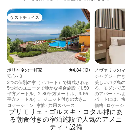
ゲストチョイス
ゲストチョイス
ポリャネの一軒家
レビュー19件、5つ星中4.84
4.84 (19)
ノヴァリャのマン
パート
安心 - 3
ジャグジー付きのApar
3つの個別の家（アパート）で構成される
美しいパグ島のノ
5つ星のユニークで静かな複合施設（1. 50
る、モダンで広々
平方メートル、2. 80平方メートル、3. 56
のアパートへよう
平方メートル）。 ジェット付きの大きな
パートには、快適
インフィニティプール、プールハウス、
ドと薄型テレビを
ロケーション
·
家族
·
共用スペース
価格
·
ロケーショ
ラベンダーがいっぱいのサンデッキ、オ
プリモリェ・ゴルスキ・コタル郡にあ
なリビングルーム
リーブ園- 地中海の雰囲気と喜びのすべて
ン、そして究極の
る朝食付きの宿泊施設で人気のアメニ
の鐘と笛 ヴィーヴル。 豪華な家にはオリ
めのシャワー付き
ティ・設備
ジナルのトスカーナスタイルの家具が備
ムがあります。ジ