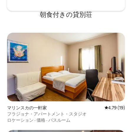
朝食付きの貸別荘
マリンスカの一軒家
レビュー19件
4.79 (19)
フラジョナ・アパートメント・スタジオ
ロケーション
·
価格
·
バスルーム