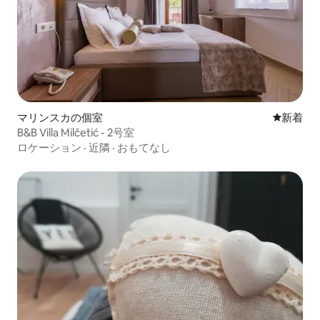
マリンスカの個室
新しい宿
新着
B&B Villa Milčetić - 2号室
ロケーション
·
近隣
·
おもてなし