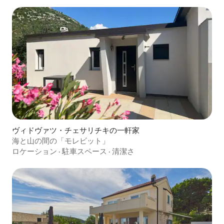
ヴィドヴァツ・チェサリチキの一軒家
海と山の間の「モレビット」
ロケーション
·
駐車スペース
·
清潔さ