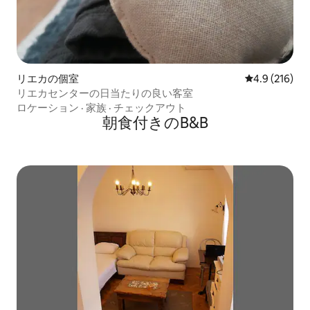
リエカの個室
レビュー216
4.9 (216)
リエカセンターの日当たりの良い客室
ロケーション
·
家族
·
チェックアウト
朝食付きのB&B