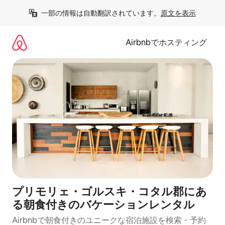
コ
一部の情報は自動翻訳されています。
原文を表示
ン
テ
ン
Airbnbでホスティング
ツ
に
ス
キ
ッ
プ
プリモリェ・ゴルスキ・コタル郡にあ
る朝食付きのバケーションレンタル
Airbnbで朝食付きのユニークな宿泊施設を検索・予約