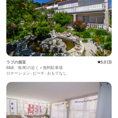
ラブの個室
レビュー3
5.0 (3)
B&B、海/町の近く＋無料駐車場
ロケーション
·
ビーチ
·
おもてなし