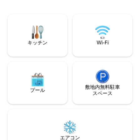
え付けられています。 クヴァルネル湾の
で素晴らしい景色
忘れられない眺め 複合または個別にレン
さい。中心部に位
タルできます。 7.5エーカーの敷地内で完
トラン、ビーチま
全なプライバシーが確保されます。
すぐ予約して、忘
キッチン
Wi-Fi
敷地内無料駐⁠車
プール
ス⁠ペ⁠ー⁠ス
エアコン