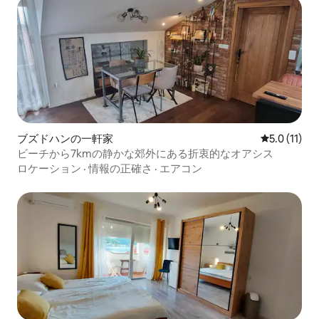
ブズドハンの一軒家
レビュー11
5.0 (11)
ビーチから7kmの静かな郊外にある折衷的なオアシス
ロケーション
·
情報の正確さ
·
エアコン