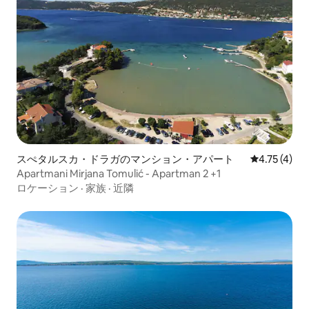
スぺタルスカ・ドラガのマンション・アパート
レビュー4件
4.75 (4)
Apartmani Mirjana Tomulić - Apartman 2 +1
ロケーション
·
家族
·
近隣