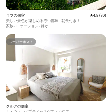
ラブの個室
レビュー30
4.8 (30)
美しい景色が楽しめる赤い部屋 - 朝食付き！
家族
·
ロケーション
·
静か
スーパーホスト
スーパーホスト
クルクの個室
ナ・ヴァル 2 ブティックゲストハウス