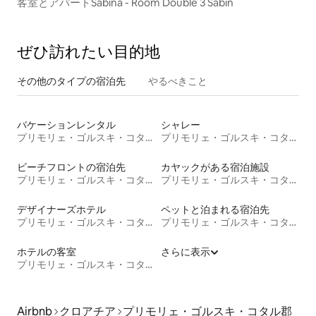
客室とアパートSabina - Room Double 3 Sabin
ぜひ訪⁠れ⁠た⁠い目⁠的⁠地
その他のタ⁠イ⁠プ⁠の宿⁠泊⁠先
やるべきこと
バケーションレンタル
シャレー
プリモリェ・ゴルスキ・コタル郡
プリモリェ・ゴルスキ・コタル郡
ビーチフロントの宿泊先
カヤックがある宿泊施設
プリモリェ・ゴルスキ・コタル郡
プリモリェ・ゴルスキ・コタル郡
デザイナーズホテル
ペットと泊まれる宿泊先
プリモリェ・ゴルスキ・コタル郡
プリモリェ・ゴルスキ・コタル郡
ホテルの客室
さらに表示
プリモリェ・ゴルスキ・コタル郡
Airbnb
クロアチア
プリモリェ・ゴルスキ・コタル郡