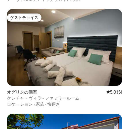
ゲストチョイス
ゲストチョイス
オグリンの個室
レビュー5
5.0 (5)
ケレチャ・ヴィラ - ファミリールーム
ロケーション
·
家族
·
快適さ