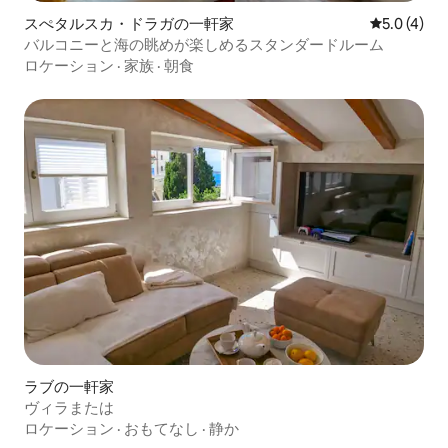
スぺタルスカ・ドラガの一軒家
レビュー4
5.0 (4)
バルコニーと海の眺めが楽しめるスタンダードルーム
ロケーション
·
家族
·
朝食
ラブの一軒家
ヴィラまたは
ロケーション
·
おもてなし
·
静か