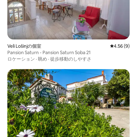
Veli Lošinjの個室
レビュー9件
4.56 (9)
Pansion Saturn - Pansion Saturn Soba 21
ロケーション
·
眺め
·
徒歩移動のしやすさ