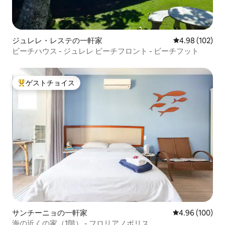
ジュレレ・レステの一軒家
レビュー102件
4.98 (102)
ビーチハウス - ジュレレ ビーチフロント - ビーチフット
ゲストチョイス
大好評のゲストチョイスです。
サンチーニョの一軒家
レビュー100件
4.96 (100)
海の近くの家（1階） - フロリアノポリス