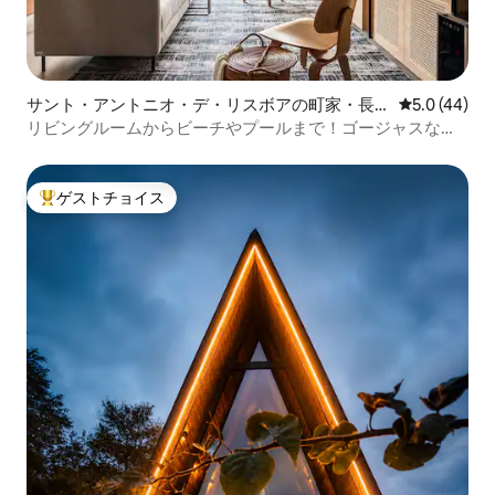
サント・アントニオ・デ・リスボアの町家・長
レビュー44
5.0 (44)
屋
リビングルームからビーチやプールまで！ゴージャスな夕
日
ゲストチョイス
大好評のゲストチョイスです。