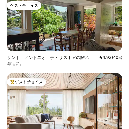
ゲストチョイス
ゲストチョイス
サント・アントニオ・デ・リスボアの離れ
レビュー405件
4.92 (405)
海辺に。
ゲストチョイス
大好評のゲストチョイスです。