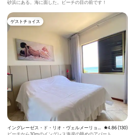
のコンドミニアム
砂浜にある。海に面した。ビーチの目の前です！
ゲストチョイス
ゲストチョイス
イングレーゼス・ド・リオ・ヴェルメーリョ
レビュー130件
4.86 (130)
のコンドミニアム
ビーチから30mのイングレス海岸の眺めのアパート。