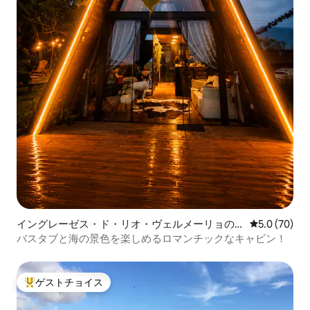
イングレーゼス・ド・リオ・ヴェルメーリョの
レビュー70
5.0 (70)
ログハウス
バスタブと海の景色を楽しめるロマンチックなキャビン！
ゲストチョイス
大好評のゲストチョイスです。