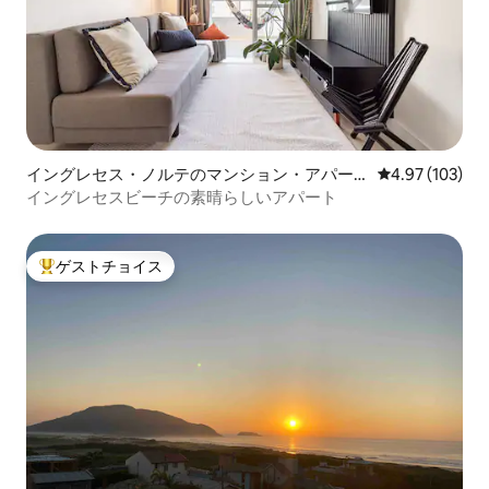
イングレセス・ノルテのマンション・アパー
レビュー103件
4.97 (103)
ト
イングレセスビーチの素晴らしいアパート
ゲストチョイス
大好評のゲストチョイスです。