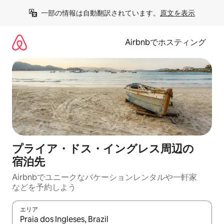
コ
一部の情報は自動翻訳されています。
原文を表示
ン
テ
ン
Airbnbでホスティング
ツ
に
ス
キ
ッ
プ
プライア・ドス・イングレス⁠周⁠辺⁠の
宿⁠泊⁠先
Airbnbでユニークなバ⁠ケ⁠ー⁠シ⁠ョ⁠ンレ⁠ン⁠タ⁠ルや一⁠軒⁠家
な⁠ど⁠を予⁠約⁠し⁠よ⁠う
エリア
検索結果が表示されたら、上下の矢印キーを使って移動するか、