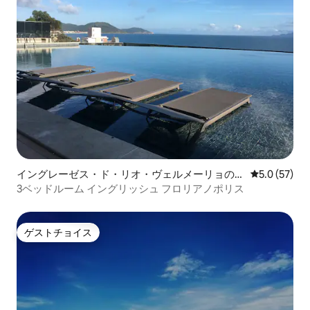
イングレーゼス・ド・リオ・ヴェルメーリョのマ
レビュー57
5.0 (57)
ンション・アパート
3ベッドルーム イングリッシュ フロリアノポリス
ゲストチョイス
ゲストチョイス