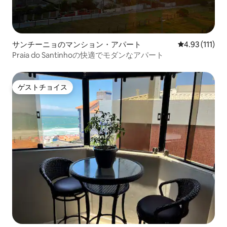
サンチーニョのマンション・アパート
レビュー111
4.93 (111)
Praia do Santinhoの快適でモダンなアパート
ゲストチョイス
ゲストチョイス