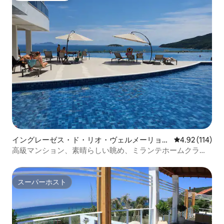
イングレーゼス・ド・リオ・ヴェルメーリョの
レビュー114件
4.92 (114)
コンドミニアム
高級マンション、素晴らしい眺め、ミランテホームクラ
ブ。
スーパーホスト
スーパーホスト