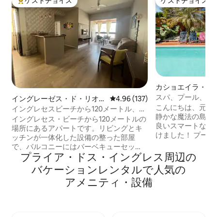
ゲストチョイス
ゲストチョイス
大好評のゲストチョイスです。
ゲストチョイス
カショエイラ・ド
ジェズスの一軒家
スパ、プール、ア
イングレーゼス・ド・リオ・
レビュー137件、5つ星中4.96
4.96 (137)
のスマートホーム
こんにちは、元気
ヴェルメーリョのマンショ
イングレセスビーチから120メートル、
静かな魔法の島を
ン・アパート
Wi-Fi完備
イングレセス・ビーチから120メートルの
良いスマートな家
場所にあるアパートです。リビングとキ
けました！ プー
ッチンが一体化した設備の整った部屋
さい。 澄んだ海
で、バルコニーにはバーベキューセッ
夕日を楽しめるボ
プライア・ドス・イングレス⁠周⁠辺⁠の
ト、サービスエリア、エアコン付きの寝
チにあります。 近くには、市場、薬局、
室2部屋、バスルーム2部屋（1部屋はスイ
バ⁠ケ⁠ー⁠シ⁠ョ⁠ン⁠レ⁠ン⁠タ⁠ル⁠で人⁠気⁠の
バー、レストラン
ート）、200メガの光ファイバーWi-Fiイ
ア⁠メ⁠ニ⁠テ⁠ィ⁠・⁠設⁠備
ります。 きっと
ンターネットがあります。 スマートテレ
しょう。 2つのイン
ビ1台、駐車場1台分。 ベッドリネン、バ
とClaro 500 
スタオル、フェイスタオル、フロアタオ
Alexaとカラオ
ル、キッチンタオル。 アパートは4名様