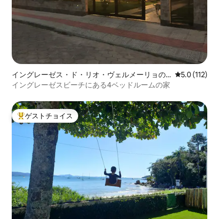
イングレーゼス・ド・リオ・ヴェルメーリョの
レビュー112
5.0 (112)
一軒家
イングレーゼスビーチにある4ベッドルームの家
ゲストチョイス
大好評のゲストチョイスです。