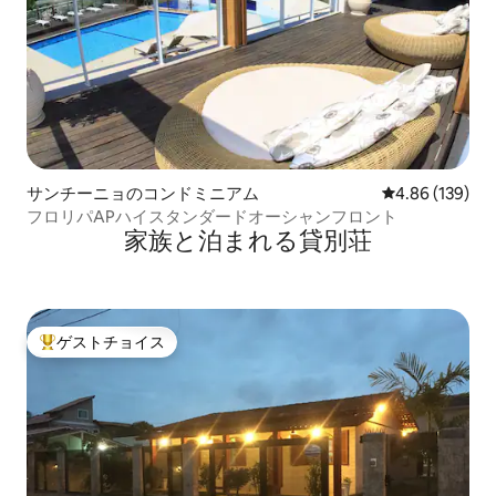
サンチーニョのコンドミニアム
レビュー139件
4.86 (139)
フロリパAPハイスタンダードオーシャンフロント
家族と泊まれる貸別荘
ゲストチョイス
大好評のゲストチョイスです。