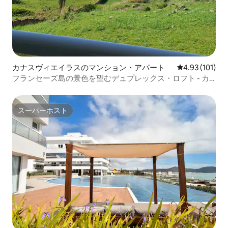
カナスヴィエイラスのマンション・アパート
レビュー101件
4.93 (101)
フランセーズ島の景色を望むデュプレックス・ロフト - カ
ナスジュレ
スーパーホスト
スーパーホスト