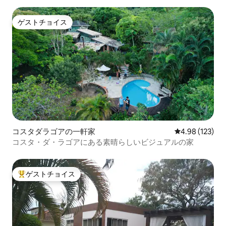
ゲストチョイス
ゲストチョイス
コスタダラゴアの一軒家
レビュー123件
4.98 (123)
コスタ・ダ・ラゴアにある素晴らしいビジュアルの家
ゲストチョイス
大好評のゲストチョイスです。