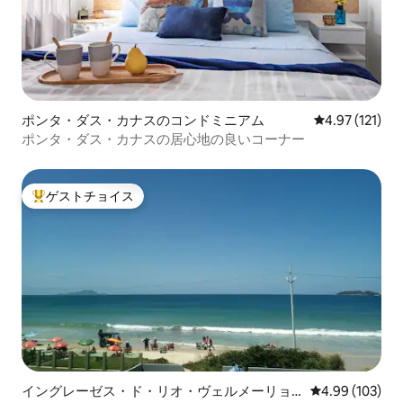
ポンタ・ダス・カナスのコンドミニアム
レビュー121
4.97 (121)
ポンタ・ダス・カナスの居心地の良いコーナー
ゲストチョイス
大好評のゲストチョイスです。
イングレーゼス・ド・リオ・ヴェルメーリョ
レビュー103件
4.99 (103)