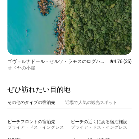
ゴヴェルナドール・セルソ・ラモスのログハウ
レビュー25件
4.76 (25)
ス
オドヤの小屋
ぜひ訪⁠れ⁠た⁠い目⁠的⁠地
その他のタ⁠イ⁠プ⁠の宿⁠泊⁠先
近場で人気の観光スポット
ビーチフロントの宿泊先
ビーチの近くにある宿泊施設
プライア・ドス・イングレス
プライア・ドス・イングレス