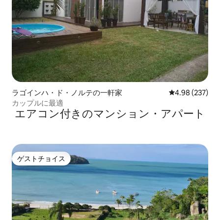
ラゴインハ・ド・ノルテの一軒家
レビュー237件
4.98 (237)
カップルに最適
エアコン付きのマンション・アパート
ゲストチョイス
ゲストチョイス