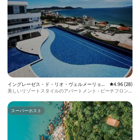
イングレーゼス・ド・リオ・ヴェルメーリョの
レビュー28件
4.96 (28)
マンション・アパート
美しいリゾートスタイルのアパートメント - ビーチフロン
ト
スーパーホスト
スーパーホスト