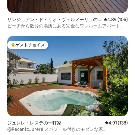
サンジョアン・ド・リオ・ヴェルメーリョの
レビュー106件
4.89 (106)
一軒家
ビーチから数分の場所にある完全なワンルームアパートメ
ント
ゲストチョイス
大好評のゲストチョイスです。
ジュレレ・レステの一軒家
レビュー138件
4.91 (138)
@RecantoJurerê スパプール付きのモダンな家。