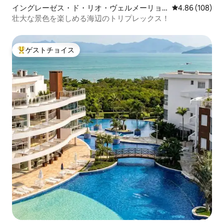
イングレーゼス・ド・リオ・ヴェルメーリョ
レビュー108件
4.86 (108)
のマンション・アパート
壮大な景色を楽しめる海辺のトリプレックス！
ゲストチョイス
大好評のゲストチョイスです。