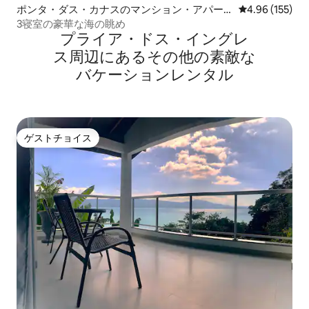
ポンタ・ダス・カナスのマンション・アパー
レビュー155件
4.96 (155)
ト
3寝室の豪華な海の眺め
プライア・ドス・イングレ
ス⁠周⁠辺⁠に⁠あ⁠るそ⁠の⁠他⁠の素⁠敵⁠な
バ⁠ケ⁠ー⁠シ⁠ョ⁠ン⁠レ⁠ン⁠タ⁠ル
ゲストチョイス
ゲストチョイス