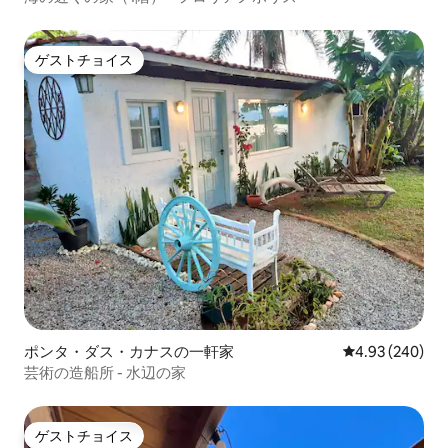
ゲストチョイス
ゲストチョイス
ポンタ・ダス・カナスの一軒家
レビュー240件
4.93 (240)
芸術の造船所 - 水辺の家
ゲストチョイス
ゲストチョイス