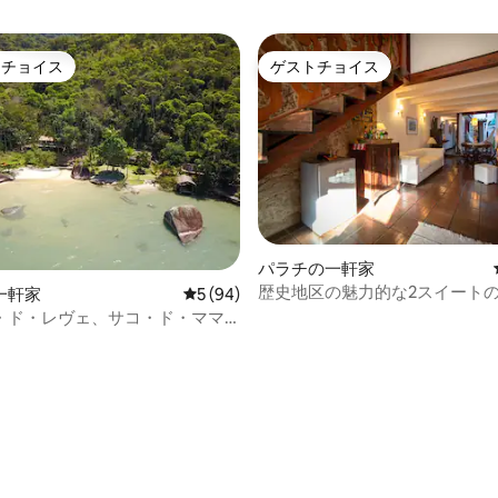
トチョイス
ゲストチョイス
ゲストチョイスです。
ゲストチョイス
パラチの一軒家
歴史地区の魅力的な2スイート
一軒家
レビュー94件、5つ星中5つ星の平均評価
5 (94)
・ド・レヴェ、サコ・ド・ママ
パラチ