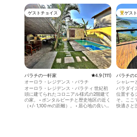
ゲストチョイス
ゲス
ゲストチョイス
大好評の
パラチの一軒家
レビュー111件、5つ
4.9 (111)
パラチの
オーロラ・レジデンス・パラチ
シャレーと
オーロラ・レジデンス・パラティ 世紀初
パラダイ
頭に建てられたコロニアル様式の2階建て
位置する
の家。 • ポンタルビーチと歴史地区の近く
そ。ここ
（+/- 1,100 mの距離）。 • 居心地の良いメ
快適さと洗
インラウンジ：1階に広々としたリビング
てのディ
とダイニングが一体化しています。 • プラ
ない体験
イベートオアシス：美しい庭に囲まれた
れています。 小道を900
プライベート屋外エリア。 • ジャグジー付
と、美しいビ
きプール：リラックスして涼むため。 • 完
炉の炎に