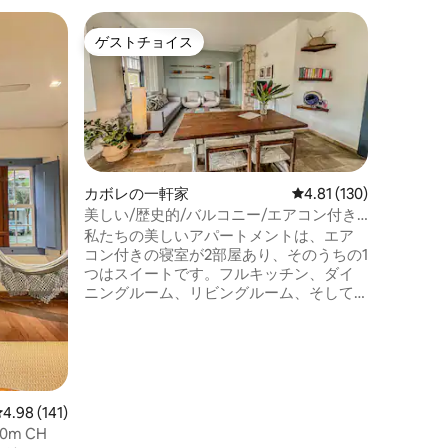
パラチの
ゲストチョイス
ゲスト
ゲストチョイス
ゲスト
パラチー
新しくオ
た居心地
チに位置
ファイバ
に届きま
トル、ミ
お風呂、
カボレの一軒家
レビュー130件、5つ星
4.81 (130)
ン。 ク
美しい/歴史的/バルコニー/エアコン付き
テルライ
の川沿いのアパート
私たちの美しいアパートメントは、エア
ラジルの
コン付きの寝室が2部屋あり、そのうちの1
術品を使
つはスイートです。フルキッチン、ダイ
な装飾。 
ニングルーム、リビングルーム、そして
ソファ、テーブル、ハンモックが備わっ
た素晴らしいテラスがあり、そこからは
素晴らしい景色を楽しむことができま
す。 コンドミニアムには駐車場があり、
広大な芝生、湖、景観があります！プラ
イバシー、セキュリティ、そしてとても
レビュー141件、5つ星中4.98つ星の平均評価
4.98 (141)
良いテイストの宿泊施設で、パラティの
m CH
歴史的な中心部から数歩のビエイラ川沿