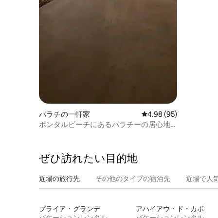
パラチの一軒家
レビュー95件、5つ星中
4.98 (95)
ポンタルビーチにあるパラチーの居心地
の良い家。
ぜひ訪⁠れ⁠た⁠い目⁠的⁠地
近場の旅行先
その他のタ⁠イ⁠プ⁠の宿⁠泊⁠先
近場で人
プライア・グランデ
アハイアウ・ド・カボ
バケーションレンタル
バケーションレンタル