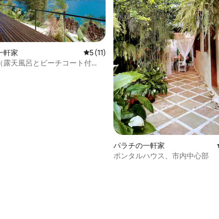
一軒家
レビュー11件、5つ星中5つ星の平均評価
5 (11)
（露天風呂とビーチコート付
パラチの一軒家
ポンタルハウス、市内中心部
4.97つ星の平均評価