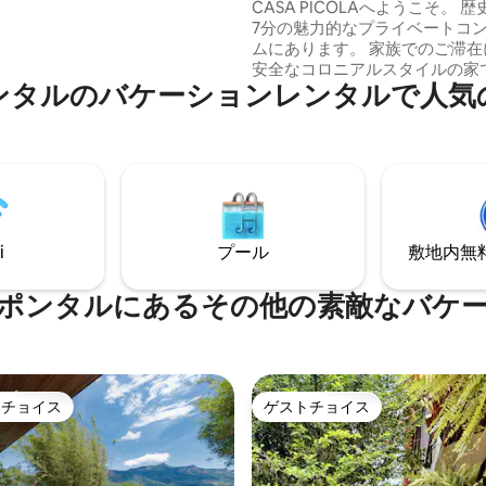
CASA PÍCOLAへようこそ。 
をお楽しみください。 緑豊か
7分の魅力的なプライベートコ
眺めながら、ジャグジーでリラ
ムにあります。 家族でのご滞在
ックスしてください。 @AlMar Paraty
安全なコロニアルスタイルの家
ンタルのバケーションレンタルで人気
広々とした子供用スペース、2
スイート、高圧シャワー（ボイ
高速Wi-Fi、広々とした子供用
ペットOK！ この家には、パラ
らしい時間を過ごすために必要
の快適さが備わっています。 キ
ズベッド、エアコン、広々とし
ンとリビング、バーベキューエ
i
プール
敷地内無料駐
ポンタルにあるその他の素敵なバケ
トチョイス
ゲストチョイス
ゲストチョイスです。
ゲストチョイス