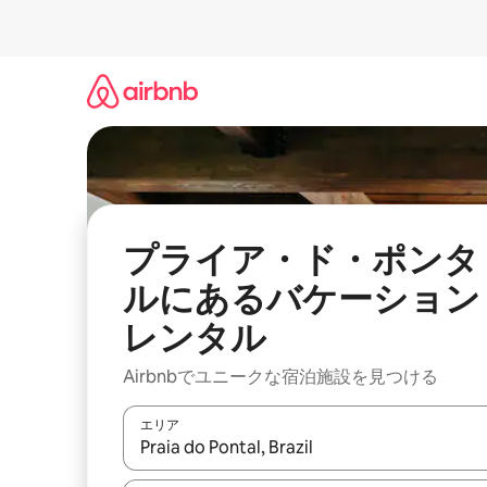
コ
ン
テ
ン
ツ
に
ス
キ
ッ
プ
プライア・ド・ポンタ
ルにあるバケーション
レンタル
Airbnbでユニークな宿泊施設を見つける
エリア
検索結果が表示されたら、上下の矢印キーを使っ