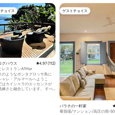
トチョイス
ゲストチョイス
ゲストチョイスです。
ゲストチョイス
星中4.9つ星の平均評価
ログハウス
レビュー112件、5つ星中4.97つ星の平均評価
4.97 (112)
レストランAl'Mar
スのようなポンタグロッサ島に
シャレ・アルマールへようこ
ではカイシャラのエッセンスが
練さと融合しています。 すべ
テールが、ユニークで忘れられ
を提供するために慎重に考えら
メートル歩く
パラチの一軒家
ーチがあります。 暖かい暖
養鶏場/マンション/高圧の雨-500
囲まれ、ワインを飲みながら、