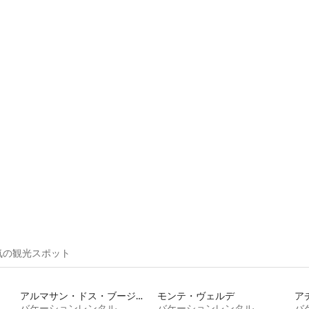
4.98つ星の平均評価
気の観光スポット
アルマサン・ドス・ブージオス
モンテ・ヴェルデ
ア
バケーションレンタル
バケーションレンタル
バ