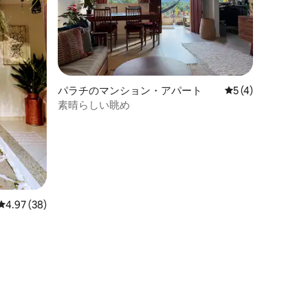
パラチのマンション・アパート
レビュー4件、5
5 (4)
素晴らしい眺め
レビュー38件、5つ星中4.97つ星の平均評価
4.97 (38)