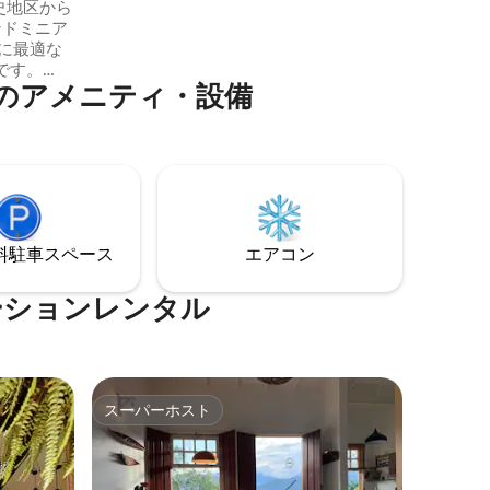
歴史地区から
いに位置しています。
ンドミニア
に最適な
です。
のアメニティ・設備
つの大きな
ラー）、
スペース、
チーで素晴
なすべて
ングサイ
たキッチ
リア。
⁠車ス⁠ペ⁠ー⁠ス
エアコン
ーションレンタル
スーパーホスト
スーパーホスト