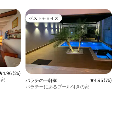
ゲストチョイス
ゲストチョイス
レビュー25件、5つ星中4.96つ星の平均評価
4.96 (25)
の家
パラチの一軒家
レビュー75件、5つ星
4.95 (75)
パラチーにあるプール付きの家