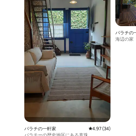
パラチの
海辺の家
き）
パラチの一軒家
レビュー34件、5つ星中
4.97 (34)
パラチーの歴史地区にある真珠