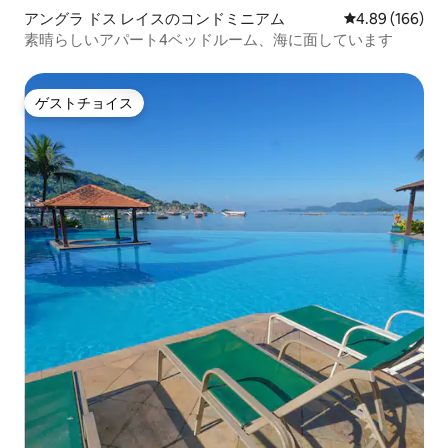
アングラ ドス レイスのコンドミニアム
レビュー166件
4.89 (166)
素晴らしいアパート4ベッドルーム、海に面しています
ゲストチョイス
ゲストチョイス