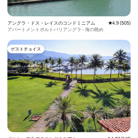
アングラ・ドス・レイスのコンドミニアム
レビュー505
4.9 (505)
アパートメントポルトバリアングラ - 海の眺め
ゲストチョイス
ゲストチョイス