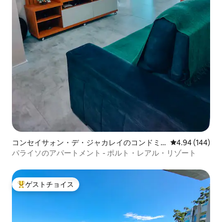
コンセイサォン・デ・ジャカレイのコンドミ
レビュー144件
4.94 (144)
ニアム
パライソのアパートメント - ポルト・レアル・リゾート
ゲストチョイス
大好評のゲストチョイスです。