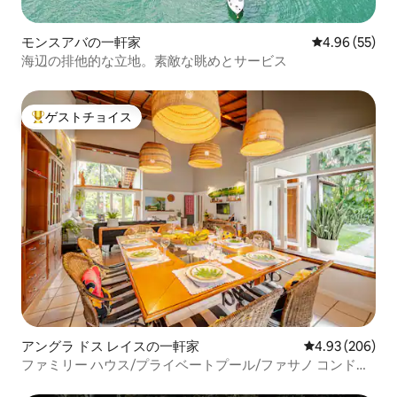
モンスアバの一軒家
レビュー55件
4.96 (55)
海辺の排他的な立地。素敵な眺めとサービス
ゲストチョイス
大好評のゲストチョイスです。
アングラ ドス レイスの一軒家
レビュー206件
4.93 (206)
ファミリー ハウス/プライベートプール/ファサノ コンドミ
ニアム