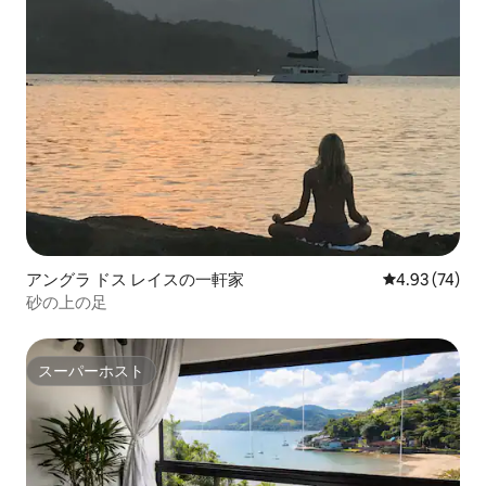
アングラ ドス レイスの一軒家
レビュー74件
4.93 (74)
砂の上の足
スーパーホスト
スーパーホスト