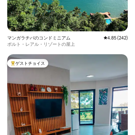
マンガラチバのコンドミニアム
レビュー242件
4.85 (242)
ポルト・レアル・リゾートの屋上
ゲストチョイス
大好評のゲストチョイスです。