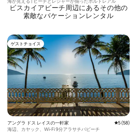
海が見える | ビーチとレジャーが揃ったポルトレアル
ビスカイアビーチ⁠周⁠辺⁠に⁠あ⁠るそ⁠の⁠他⁠の
素⁠敵⁠なバ⁠ケ⁠ー⁠シ⁠ョ⁠ン⁠レ⁠ン⁠タ⁠ル
ゲストチョイス
ゲストチョイス
アングラ ドス レイスの一軒家
レビュー5
5 (58)
海辺、カヤック、Wi-Fi 9分アラサチバビーチ