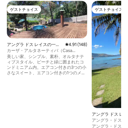
ゲストチョイス
ゲストチョイス
ゲストチョイス
ゲストチョイス
アングラ ドス レイスの一軒
レビュー148件、5つ星中4.91
4.91 (148)
家
カーザ・アルタネーティバ（Casa
Alternativa） - アングラ・ドス・レイス
美しい家、シンプル、素朴、オルタナテ
ィブスタイル、ビーチと緑に囲まれたコ
ンドミニアム内。エアコン付きの3つの小
さなスイート、エアコン付きの1つのメザ
ニン。 アメリカンキッチン。ソファベッ
ド2台。シャワールーム1室。デッキ2台、
芝生付きのレジャーエリー、プール、バ
ーベキューセット、ビリアード、薪オー
ブン、海の眺望。 ビスカイア、バレイア
（コンドミニアム内）、タルタルーガの3
つのビーチから200メートルです。 すべ
アングラ ドス レ
てのビーチは澄んだ海水です。 自然を愛
レー
アングラ・ドス・
し、コストパフォーマンスの高い物件を
家、素晴らしい眺
アングラ・ドス・
お探しの方に最適です。