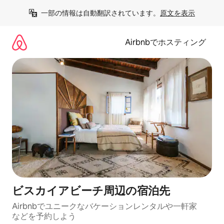
コ
一部の情報は自動翻訳されています。
原文を表示
ン
テ
ン
Airbnbでホスティング
ツ
に
ス
キ
ッ
プ
ビスカイアビーチ⁠周⁠辺⁠の宿⁠泊⁠先
Airbnbでユニークなバ⁠ケ⁠ー⁠シ⁠ョ⁠ンレ⁠ン⁠タ⁠ルや一⁠軒⁠家
な⁠ど⁠を予⁠約⁠し⁠よ⁠う