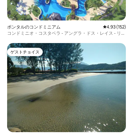
ポンタルのコンドミニアム
レビュー152件
4.93 (152)
コンドミニオ・コスタベラ - アングラ・ドス・レイス - リ
オ・ジャネイロ
ゲストチョイス
ゲストチョイス