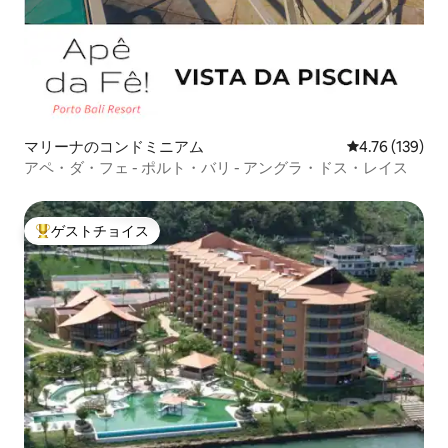
マリーナのコンドミニアム
レビュー139件
4.76 (139)
アペ・ダ・フェ - ポルト・バリ - アングラ・ドス・レイス
ゲストチョイス
大好評のゲストチョイスです。