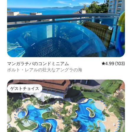
マンガラチバのコンドミニアム
レビュー103件
4.99 (103)
ポルト・レアルの壮大なアングラの海
ゲストチョイス
ゲストチョイス