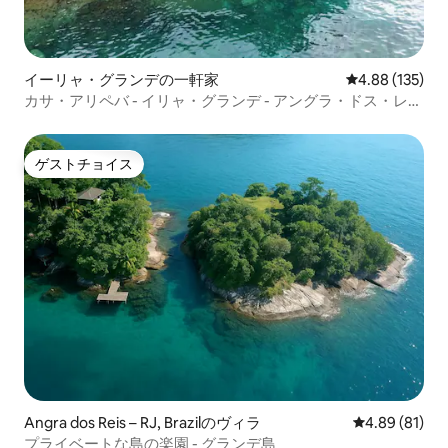
イーリャ・グランデの一軒家
レビュー135件
4.88 (135)
カサ・アリペバ - イリャ・グランデ - アングラ・ドス・レイ
ス
ゲストチョイス
ゲストチョイス
Angra dos Reis – RJ, Brazilのヴィラ
レビュー81件
4.89 (81)
プライベートな島の楽園 - グランデ島