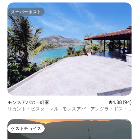
スーパーホスト
スーパーホスト
モンスアバの一軒家
レビュー94件
4.88 (94)
リカント・ビスタ・マル - モンスアバ・アングラ・ドス・
レイス
ゲストチョイス
ゲストチョイス