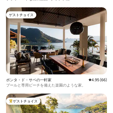
ゲストチョイス
ゲストチョイス
ポンタ・ド・サペの一軒家
レビュー66件
4.95 (66)
プールと専用ビーチを備えた楽園のような家。
ゲストチョイス
大好評のゲストチョイスです。