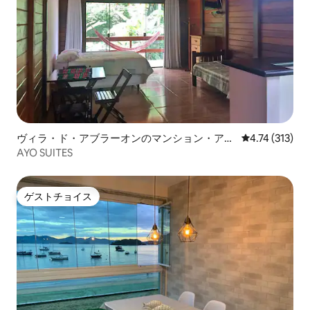
ヴィラ・ド・アブラーオンのマンション・アパ
レビュー313
4.74 (313)
ート
AYO SUITES
ゲストチョイス
ゲストチョイス