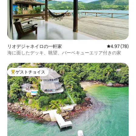
リオデジャネイロの一軒家
レビュー78件
4.97 (78)
海に面したデッキ、眺望、バーベキューエリア付きの家
ゲストチョイス
大好評のゲストチョイスです。