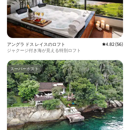
アングラ ドス レイスのロフト
レビュー56件
4.82 (56)
ジャクージ付き海が見える特別ロフト
スーパーホスト
スーパーホスト