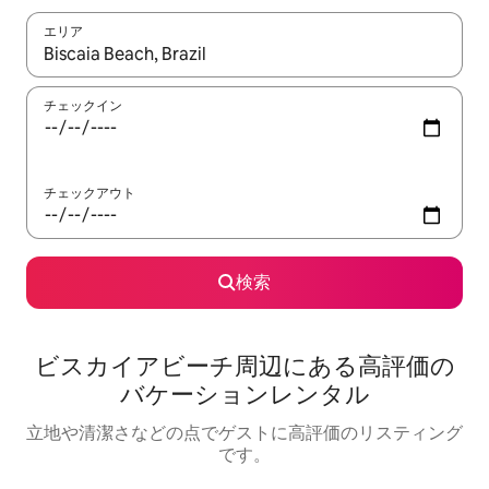
エリア
検索結果が表示されたら、上下の矢印キーを使って移動するか、
チェックイン
チェックアウト
検索
ビスカイアビーチ⁠周⁠辺⁠に⁠あ⁠る高⁠評⁠価⁠の
バ⁠ケ⁠ー⁠シ⁠ョ⁠ン⁠レ⁠ン⁠タ⁠ル
立地や清潔さなどの点でゲストに高評価のリスティング
です。