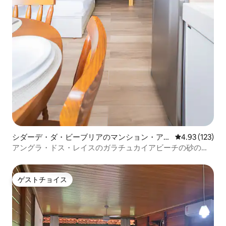
シダーデ・ダ・ビーブリアのマンション・アパ
レビュー123件
4.93 (123)
ート
アングラ・ドス・レイスのガラチュカイアビーチの砂の上
のフラット
ゲストチョイス
ゲストチョイス