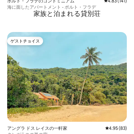
ポルト・フラデのコンドミニアム
レビュー141件
4.83 (141)
海に面したアパートメント - ポルト・フラデ
家族と泊まれる貸別荘
ゲストチョイス
ゲストチョイス
アングラ ドス レイスの一軒家
レビュー83件
4.95 (83)