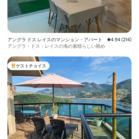
アングラ ドス レイスのマンション・アパート
レビュー214件
4.94 (214)
アングラ・ドス・レイスの海の素晴らしい眺め
ゲストチョイス
大好評のゲストチョイスです。