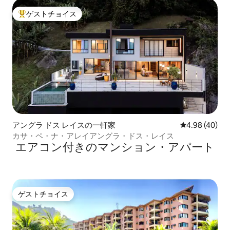
ゲストチョイス
大好評のゲストチョイスです。
アングラ ドス レイスの一軒家
レビュー40件
4.98 (40)
カサ・ペ・ナ・アレイアングラ・ドス・レイス
エアコン付きのマンション・アパート
ゲストチョイス
ゲストチョイス