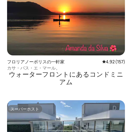
フロリアノーポリスの一軒家
レビュー157件
4.92 (157)
カサ・パス・エ・マール。
ウォーターフロントにあるコンドミニ
アム
スーパーホスト
スーパーホスト