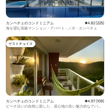
カンペチェのコンドミニアム
レビュー225件
4.82 (225)
海を望む高級マンション・アパート - ノボ・カンペチェ
ゲストチョイス
ゲストチョイス
カンペチェのコンドミニアム
レビュー109件
4.97 (109)
ビーチ沿いの自然に面した、居心地の良い魅力的なアパー