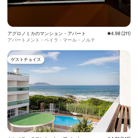
アグロノミカのマンション・アパート
レビュー211件
4.98 (211)
アパートメント・ベイラ・マール・ノルテ
ゲストチョイス
ゲストチョイス