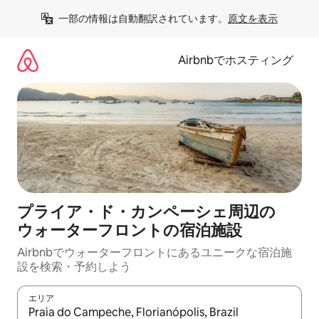
コ
一部の情報は自動翻訳されています。
原文を表示
ン
テ
ン
Airbnbでホスティング
ツ
に
ス
キ
ッ
プ
プライア・ド・カンペーシェ周辺の
ウ⁠ォ⁠ー⁠タ⁠ーフ⁠ロ⁠ン⁠トの宿⁠泊⁠施⁠設
Airbnbでウォーターフロントにあるユニークな宿泊施
設を検索・予約しよう
エリア
検索結果が表示されたら、上下の矢印キーを使って移動するか、