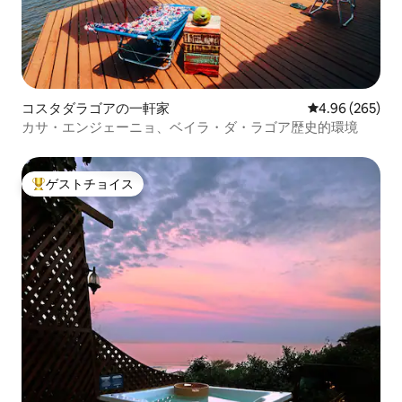
コスタダラゴアの一軒家
レビュー265件
4.96 (265)
カサ・エンジェーニョ、ベイラ・ダ・ラゴア歴史的環境
ゲストチョイス
大好評のゲストチョイスです。