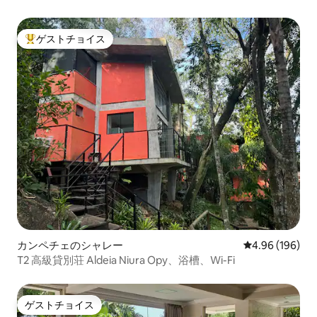
ゲストチョイス
大好評のゲストチョイスです。
カンペチェのシャレー
レビュー196件
4.96 (196)
T2 高級貸別荘 Aldeia Niura Opy、浴槽、Wi-Fi
ゲストチョイス
ゲストチョイス