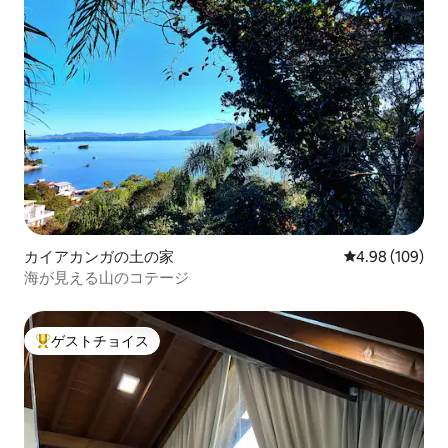
カイアカンガの土の家
レビュー109件
4.98 (109)
海が見える山のコテージ
ゲストチョイス
大好評のゲストチョイスです。