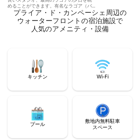
ジ。絶好のロケー
めることができます。有名なラゴア（バ
トラン、ハンバー
プライア・ド・カンペーシェ周辺の
ー、食事、音楽）とプライア・モレ（サ
屋、スーパーの近
ービス、サーファー）まで徒歩5分。 ゲス
ウ⁠ォ⁠ー⁠タ⁠ーフ⁠ロ⁠ン⁠トの宿⁠泊⁠施⁠設で
ます！
トはプライベートスタジオを利用できま
人⁠気⁠のア⁠メ⁠ニ⁠テ⁠ィ⁠・設⁠備
す。プライベートデジタルエントリー、
フルベッド、ハーフサイズ冷蔵庫付きの
キッチン（電子レンジ、ホットプレー
ト、鍋、フライパン、調理器具）、ダイ
ニングテーブル、新しいバスルーム（温
水シャワー、タオル）、バルコニー。ゲ
ストは、ジャグジー＆デッキ、バーベキ
ュー/カフェ、ファイヤーピット、ジム、
キッチン
Wi-Fi
ランドリーマット、アイロンなどの社交/
外部エリアを共有できます
敷地内無料駐⁠車
プール
ス⁠ペ⁠ー⁠ス