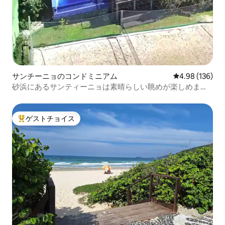
サンチーニョのコンドミニアム
レビュー136件
4.98 (136)
砂浜にあるサンティーニョは素晴らしい眺めが楽しめま
す。
ゲストチョイス
大好評のゲストチョイスです。