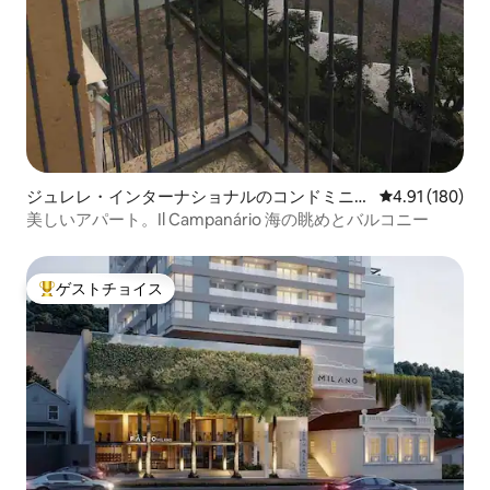
ジュレレ・インターナショナルのコンドミニア
レビュー180件
4.91 (180)
ム
美しいアパート。Il Campanário 海の眺めとバルコニー
ゲストチョイス
大好評のゲストチョイスです。