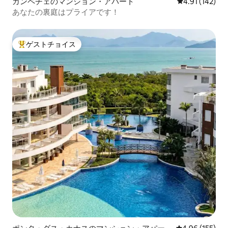
カンペチェのマンション・アパート
レビュー142件
4.91 (142)
あなたの裏庭はプライアです！
ゲストチョイス
大好評のゲストチョイスです。