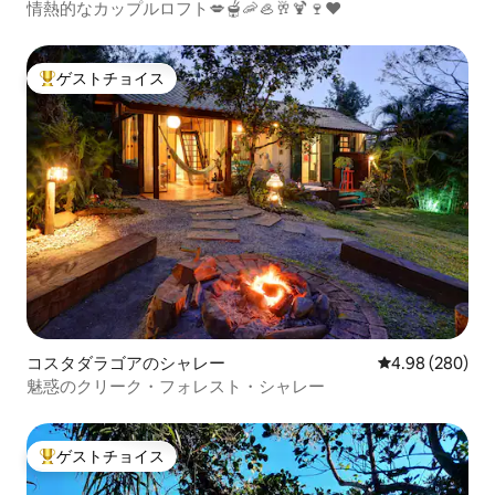
情熱的なカップルロフト💋🫕🦐🦪🥂🍹🍷❤️
ゲストチョイス
大好評のゲストチョイスです。
コスタダラゴアのシャレー
レビュー280件
4.98 (280)
魅惑のクリーク・フォレスト・シャレー
ゲストチョイス
大好評のゲストチョイスです。