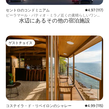
セントロのコンドミニアム
レビュー117
4.97 (117)
ビーラマール・パティオ・ミラノ近くの素晴らしいワンル
水辺にあるその他の宿泊施設
ーム
ゲストチョイス
ゲストチョイス
コステイラ・ド・リベイロンのシャレー
レビュー115件
4.99 (115)