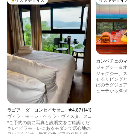
ゲストチョイス
ゲストチョイス
大好評のゲストチョイスです。
ゲストチョイス
カンペチェのマン
パート
ジャグジー＆オー
に足を伸ばせる、
ジャグジー、スイ
せるリビングとキ
ばのラグジュアリ
ビーチから30メー
ルの新築アパートメン
Wi-Fi、木製フ
ン、バルコニーに
ラゴア・ダ・コンセイサオン
レビュー141件、5つ星中4.87
4.87 (141)
水ジャグジー/水
のマンション・アパート
ヴィラ・モーレ・ベッラ・ヴィスタ、ス
ったキッチンと一
タジオ2 c/ビュー/ジャグジー/バーベキュ
*ご予約の前に写真と説明文をご確認くだ
グ、海に面したバ
ー
さい* ビラモーレにあるモダンで居心地の
ンドリールーム、
良いスタジオ、最高のラゴアの夕日を眺