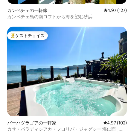
カンペチェの一軒家
レビュー127件
4.97 (127)
カンペチェ島の南ロフトから海を望む砂浜
ゲストチョイス
大好評のゲストチョイスです。
バーハダラゴアの一軒家
レビュー102件
4.97 (102)
カサ・パラディシアカ・フロリパ・ジャグジー 海に面して