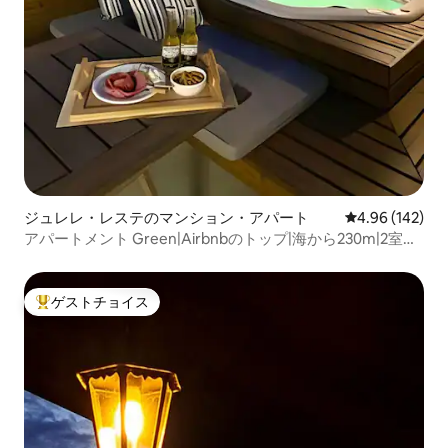
ジュレレ・レステのマンション・アパート
レビュー142件
4.96 (142)
アパートメント Green|Airbnbのトップ|海から230m|2室の
スイート|ジャグジー
ゲストチョイス
大好評のゲストチョイスです。