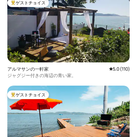
ゲストチョイス
大好評のゲストチョイスです。
アルマサンの一軒家
レビュー110
5.0 (110)
ジャグジー付きの海辺の青い家。
ゲストチョイス
大好評のゲストチョイスです。