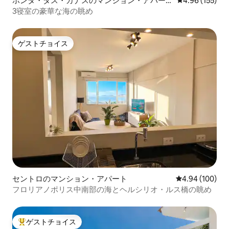
ポンタ・ダス・カナスのマンション・アパー
レビュー155件
4.96 (155)
ト
3寝室の豪華な海の眺め
ゲストチョイス
ゲストチョイス
セントロのマンション・アパート
レビュー100件
4.94 (100)
フロリアノポリス中南部の海とヘルシリオ・ルス橋の眺め
ゲストチョイス
大好評のゲストチョイスです。