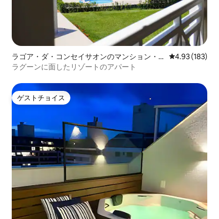
ラゴア・ダ・コンセイサオンのマンション・
レビュー183件
4.93 (183)
アパート
ラグーンに面したリゾートのアパート
ゲストチョイス
ゲストチョイス