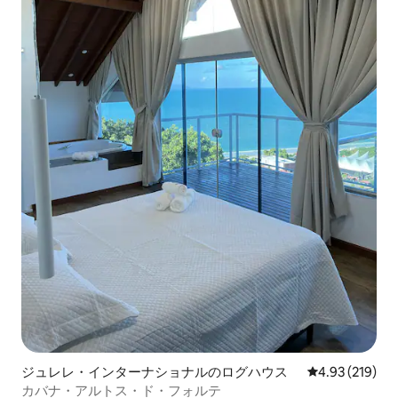
ジュレレ・インターナショナルのログハウス
レビュー219件
4.93 (219)
カバナ・アルトス・ド・フォルテ