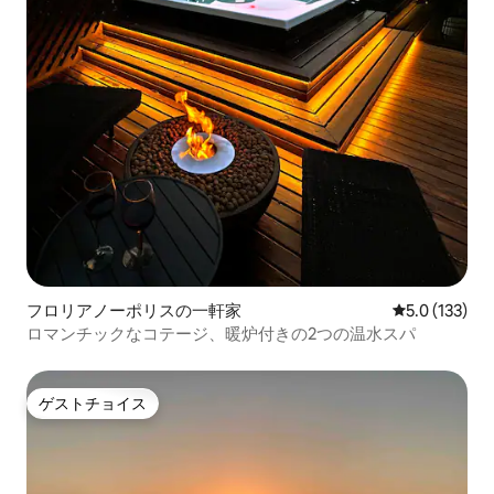
フロリアノーポリスの一軒家
レビュー133
5.0 (133)
ロマンチックなコテージ、暖炉付きの2つの温水スパ
ゲストチョイス
ゲストチョイス