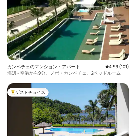
カンペチェのマンション・アパート
レビュー101件
4.99 (101)
海辺 - 空港から9分、ノボ・カンペチェ、2ベッドルーム
ゲストチョイス
大好評のゲストチョイスです。