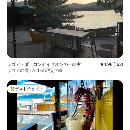
ラゴア・ダ・コンセイサオンの一軒家
レビュー162件
4.98 (162)
ラゴアの麓 - Airbnb限定の家
ゲストチョイス
大好評のゲストチョイスです。