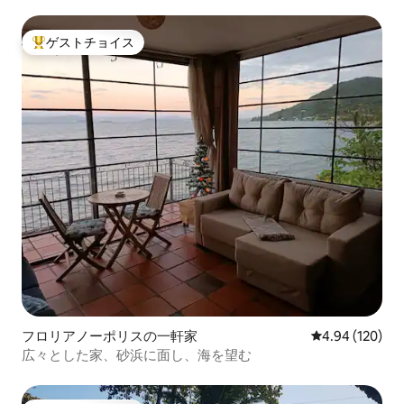
います
ゲストチョイス
大好評のゲストチョイスです。
フロリアノーポリスの一軒家
レビュー120件
4.94 (120)
広々とした家、砂浜に面し、海を望む