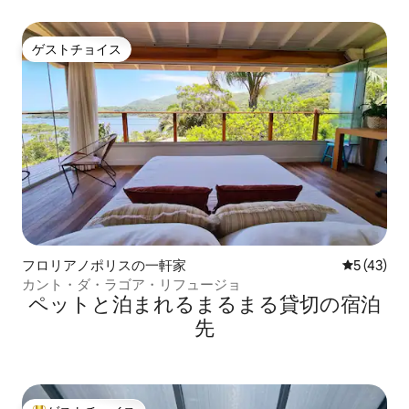
日
ゲストチョイス
ゲストチョイス
フロリアノポリスの一軒家
レビュー4
5 (43)
カント・ダ・ラゴア・リフュージョ
ペットと泊まれるまるまる貸切の宿泊
先