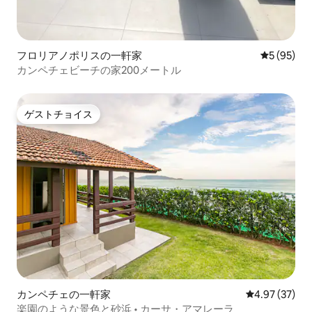
フロリアノポリスの一軒家
レビュー9
5 (95)
カンペチェビーチの家200メートル
ゲストチョイス
ゲストチョイス
カンペチェの一軒家
レビュー37件
4.97 (37)
楽園のような景色と砂浜 • カーサ・アマレーラ