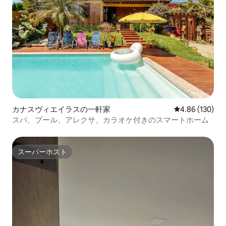
カナスヴィエイラスの一軒家
レビュー130件
4.86 (130)
スパ、プール、アレクサ、カラオケ付きのスマートホーム
スーパーホスト
スーパーホスト