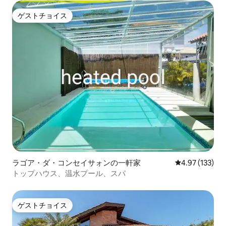
ゲストチョイス
ゲストチョイス
ラゴア・ダ・コンセイサォンの一軒家
レビュー133件
4.97 (133)
トップハウス、温水プール、スパ
ゲストチョイス
ゲストチョイス