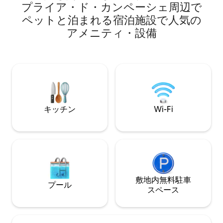
プライア・ド・カンペーシェ周⁠辺⁠で
ー、食事、音楽）とプライア・モレ（サ
屋、スーパーの近
ービス、サーファー）まで徒歩5分。 ゲス
ペ⁠ッ⁠ト⁠と泊⁠ま⁠れ⁠る宿⁠泊⁠施⁠設⁠で人⁠気⁠の
ます！
トはプライベートスタジオを利用できま
ア⁠メ⁠ニ⁠テ⁠ィ・設⁠備
す。プライベートデジタルエントリー、
フルベッド、ハーフサイズ冷蔵庫付きの
キッチン（電子レンジ、ホットプレー
ト、鍋、フライパン、調理器具）、ダイ
ニングテーブル、新しいバスルーム（温
水シャワー、タオル）、バルコニー。ゲ
ストは、ジャグジー＆デッキ、バーベキ
ュー/カフェ、ファイヤーピット、ジム、
キッチン
Wi-Fi
ランドリーマット、アイロンなどの社交/
外部エリアを共有できます
敷地内無料駐⁠車
プール
ス⁠ペ⁠ー⁠ス