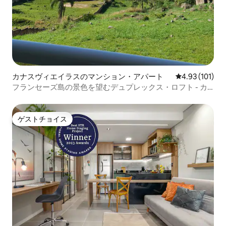
カナスヴィエイラスのマンション・アパート
レビュー101件
4.93 (101)
フランセーズ島の景色を望むデュプレックス・ロフト - カ
ナスジュレ
ゲストチョイス
ゲストチョイス