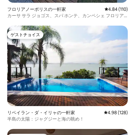
フロリアノーポリスの一軒家
レビュー110件
4.84 (110)
カーサ サラ ジョゴス、スパ ホンテ、カンペシェ フロリア
ノポリス
ゲストチョイス
ゲストチョイス
リベイラン・ダ・イリャの一軒家
レビュー128件
4.98 (128)
半島の太陽：ジャグジーと海の眺め！