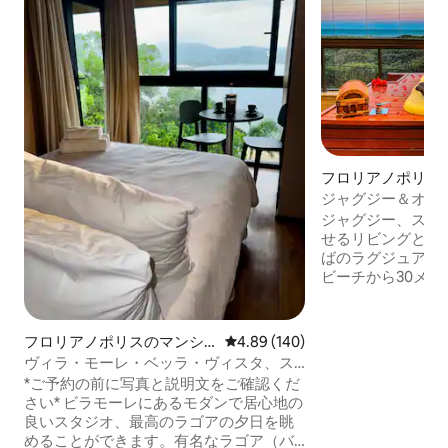
フロリアノポリス
ン・アパート
ジャグジー＆オー
に足を伸ばせる、
ジャグジー、スイ
せるリビングとキ
ばのラグジュアリ
ビーチから30メー
ルの新築アパートメン
Wi-Fi、木製フ
ン、バルコニーに
フロリアノポリスのマンシ
レビュー140件、5つ星中4.89
4.89 (140)
水ジャグジー/水
ョン・アパート
ヴィラ・モーレ・ベッラ・ヴィスタ、ス
ったキッチンと一
タジオ2 c/ビュー/ジャグジー/バーベキュ
*ご予約の前に写真と説明文をご確認くだ
グ、海に面したバ
ー
さい* ビラモーレにあるモダンで居心地の
ンドリールーム、
良いスタジオ、最高のラゴアの夕日を眺
ジ。絶好のロケー
めることができます。有名なラゴア（バ
トラン、ハンバー