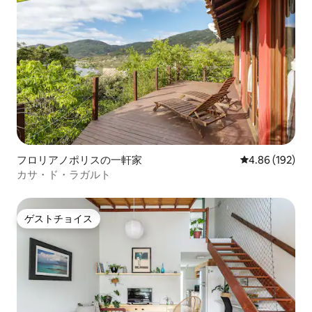
フロリアノポリスの一軒家
レビュー192件
4.86 (192)
カサ・ド・ラガルト
ゲストチョイス
ゲストチョイス