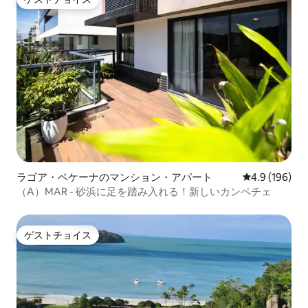
ゲストチョイス
ラゴア・ペケーナのマンション・アパート
レビュー196
4.9 (196)
（A）MAR - 砂浜に足を踏み入れる！新しいカンペチェ
ゲストチョイス
ゲストチョイス