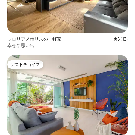
フロリアノポリスの一軒家
レビュー1
5 (13)
幸せな思い出
ゲストチョイス
ゲストチョイス