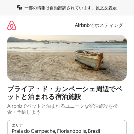
コ
一部の情報は自動翻訳されています。
原文を表示
ン
テ
ン
Airbnbでホスティング
ツ
に
ス
キ
ッ
プ
プライア・ド・カンペーシェ周辺でペ
ットと泊まれる宿泊施設
Airbnbでペットと泊まれるユニークな宿泊施設を検
索・予約しよう
エリア
検索結果が表示されたら、上下の矢印キーを使って移動するか、