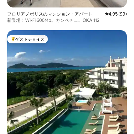
フロリアノポリスのマンション・アパート
レビュー99件
4.95 (99)
新登場！Wi-Fi 600Mb。カンペチェ。OKA 112
ゲストチョイス
大好評のゲストチョイスです。