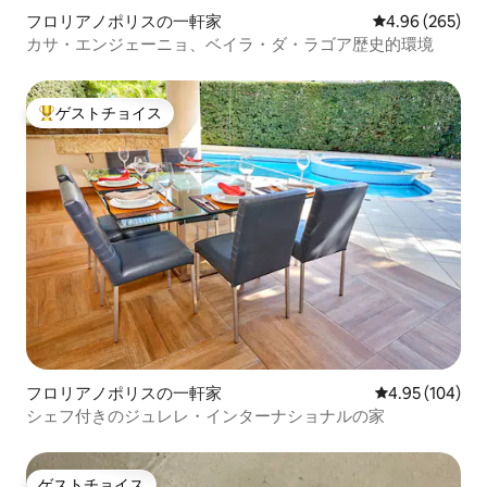
フロリアノポリスの一軒家
レビュー265件
4.96 (265)
カサ・エンジェーニョ、ベイラ・ダ・ラゴア歴史的環境
ゲストチョイス
大好評のゲストチョイスです。
フロリアノポリスの一軒家
レビュー104件
4.95 (104)
シェフ付きのジュレレ・インターナショナルの家
ゲストチョイス