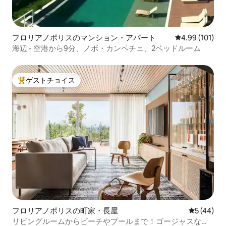
フロリアノポリスのマンション・アパート
レビュー101件
4.99 (101)
海辺 - 空港から9分、ノボ・カンペチェ、2ベッドルーム
ゲストチョイス
大好評のゲストチョイスです。
フロリアノポリスの町家・長屋
レビュー4
5 (44)
リビングルームからビーチやプールまで！ゴージャスな夕