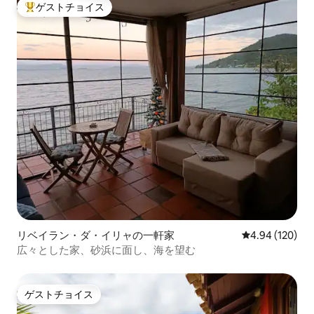
ゲストチョイス
大好評のゲストチョイスです。
リベイラン・ダ・イリャの一軒家
レビュー120件
4.94 (120)
広々とした家、砂浜に面し、海を望む
ゲストチョイス
ゲストチョイス