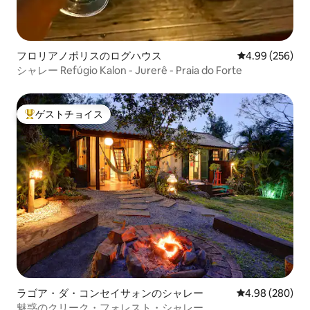
フロリアノポリスのログハウス
レビュー256件
4.99 (256)
シャレー Refúgio Kalon - Jurerê - Praia do Forte
ゲストチョイス
大好評のゲストチョイスです。
ラゴア・ダ・コンセイサォンのシャレー
レビュー280件
4.98 (280)
魅惑のクリーク・フォレスト・シャレー