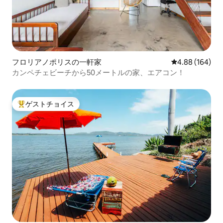
フロリアノポリスの一軒家
レビュー164件
4.88 (164)
カンペチェビーチから50メートルの家、エアコン！
ゲストチョイス
大好評のゲストチョイスです。