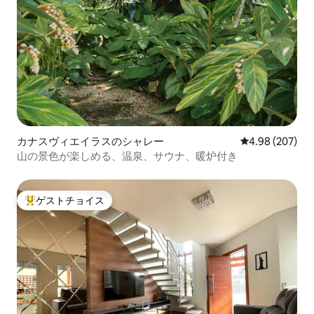
カナスヴィエイラスのシャレー
レビュー207件
4.98 (207)
山の景色が楽しめる、温泉、サウナ、暖炉付き
ゲストチョイス
大好評のゲストチョイスです。