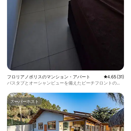
フロリアノポリスのマンション・アパート
レビュー31件
4.65 (31)
バスタブとオーシャンビューを備えたビーチフロントのペ
ントハウス。
スーパーホスト
スーパーホスト