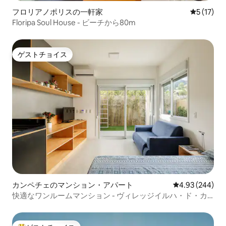
フロリアノポリスの一軒家
レビュー1
5 (17)
Floripa Soul House - ビーチから80m
ゲストチョイス
ゲストチョイス
カンペチェのマンション・アパート
レビュー244件
4.93 (244)
快適なワンルームマンション - ヴィレッジイルハ・ド・カ
ンペチェ 129