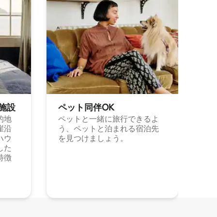
施⁠設
ペット同⁠伴OK
的地
ペットと一緒に旅行できるよ
崖沿
う、ペットと泊まれる宿泊先
ハウ
を見つけましょう。
した
特徴