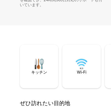
いています。
キッチン
Wi-Fi
ぜひ訪⁠れ⁠た⁠い目⁠的⁠地