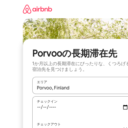
コ
ン
テ
ン
ツ
に
ス
キ
ッ
Porvooの長期滞在先
プ
1か月以上の長期滞在にぴったりな、くつろげ
宿泊先を見つけましょう。
エリア
検索結果が表示されたら、上下の矢印キーを使っ
チェックイン
チェックアウト