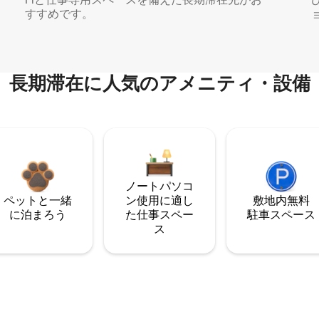
すすめです。
長期滞在に人気のアメニティ・設備
ノートパソコ
ペットと一緒
ン使用に適し
敷地内無料
に泊まろう
た仕事スペー
駐⁠車ス⁠ペ⁠ー⁠ス
ス