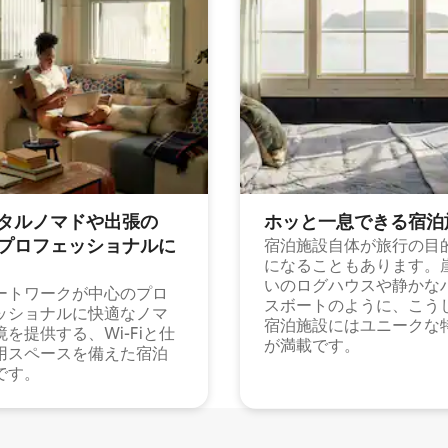
タルノマドや出⁠張⁠の
ホッと一⁠息⁠で⁠き⁠る宿⁠泊
⁠ロ⁠フ⁠ェ⁠ッ⁠シ⁠ョ⁠ナ⁠ル⁠に
宿泊施設自体が旅行の目
になることもあります。
いのログハウスや静かな
ートワークが中心のプロ
スボートのように、こう
ッショナルに快適なノマ
宿泊施設にはユニークな
境を提供する、Wi-Fiと仕
が満載です。
用スペースを備えた宿泊
です。