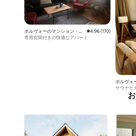
ポルヴォーのマンション・ア
レビュー170件、5つ星
4.96 (170)
パート
専用玄関付きの快適なアパート
ポルヴォ
パート
サウナと
お
ーム