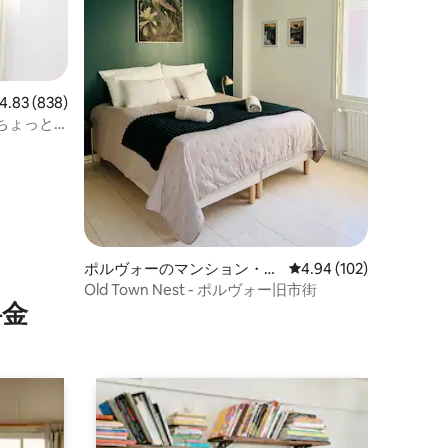
ビュー838件、5つ星中4.83つ星の平均評価
4.83 (838)
ちょっと
ポルヴォーのマンション・ア
レビュー102件、5つ星
4.94 (102)
パート
Old Town Nest - ポルヴォー旧市街
⁠金