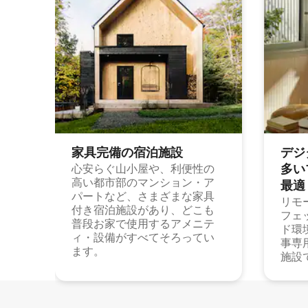
家具完備の宿⁠泊⁠施⁠設
デジ
多⁠いプ
心安らぐ山小屋や、利便性の
高い都市部のマンション・ア
最⁠適
パートなど、さまざまな家具
リモ
付き宿泊施設があり、どこも
フェ
普段お家で使用するアメニテ
ド環
ィ・設備がすべてそろってい
事専
ます。
施設