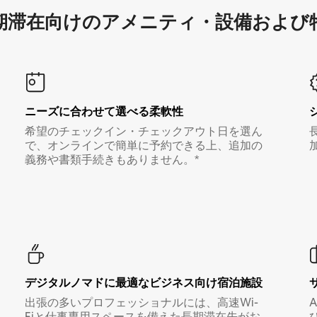
滞在向け⁠のア⁠メ⁠ニ⁠テ⁠ィ⁠・設⁠備⁠および
ニーズに合わせて選べる柔軟性
希望のチェックイン・チェックアウト日を選ん
で、オンラインで簡単に予約できる上、追加の
義務や書類手続きもありません。*
デジタルノマド⁠に最⁠適⁠なビ⁠ジ⁠ネ⁠ス⁠向⁠け宿⁠泊⁠施⁠設
出張の多いプロフェッショナルには、高速Wi-
Fiと仕事専用スペースを備えた長期滞在先がお