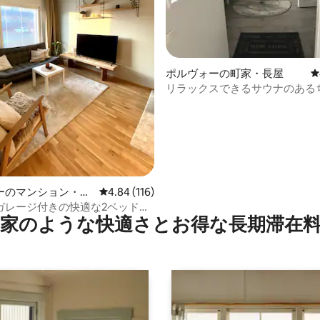
中4.96つ星の平均評価
ポルヴォーの町家・長屋
レ
リラックスできるサウナのある
した素敵な宿泊施設
ーのマンション・ア
レビュー116件、5つ星中4.84つ星の平均評価
4.84 (116)
ガレージ付きの快適な2ベッドル
家のような快⁠適⁠さ⁠とお⁠得⁠な長⁠期⁠滞⁠在料