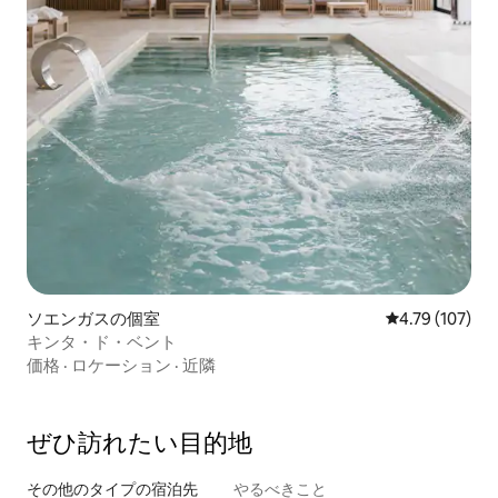
ソエンガスの個室
レビュー107件
4.79 (107)
キンタ・ド・ベント
価格
·
ロケーション
·
近隣
ぜひ訪⁠れ⁠た⁠い目⁠的⁠地
その他のタ⁠イ⁠プ⁠の宿⁠泊⁠先
やるべきこと