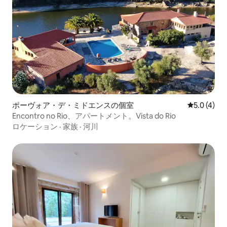
ポーヴォア・デ・ミドエンスの個室
レビュー4
5.0 (4)
Encontro no Rio、アパートメント。Vista do Rio
ロケーション
·
家族
·
河川