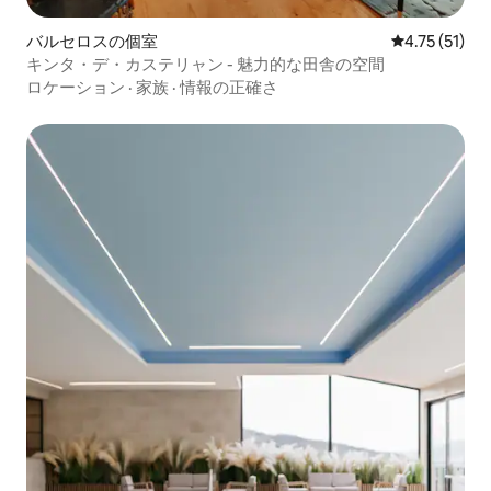
バルセロスの個室
レビュー51件
4.75 (51)
キンタ・デ・カステリャン - 魅力的な田舎の空間
ロケーション
·
家族
·
情報の正確さ