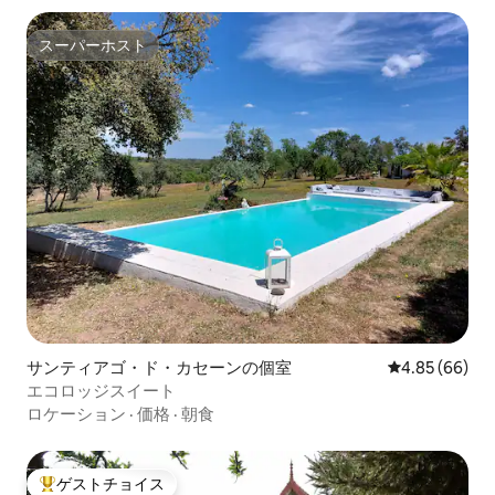
スーパーホスト
スーパーホスト
サンティアゴ・ド・カセーンの個室
レビュー66件
4.85 (66)
エコロッジスイート
ロケーション
·
価格
·
朝食
ゲストチョイス
大好評のゲストチョイスです。