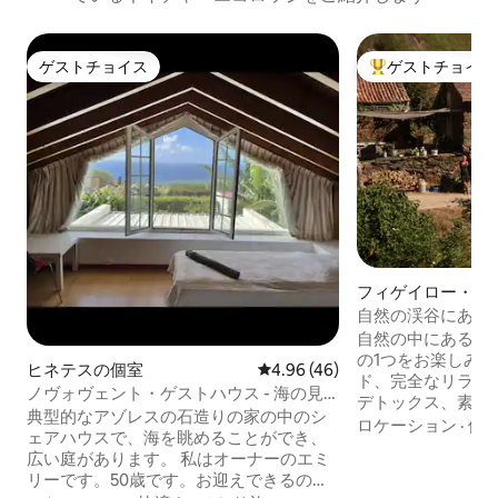
ゲストチョイス
ゲストチョイス
ゲストチョイス
大好評のゲストチ
フィゲイロー・ド
ニュシュの個室
自然の渓谷にある
自然の中にある3
の1つをお楽しみ
ヒネテスの個室
レビュー46件、5つ星中4.96
4.96 (46)
ド、完全なリラク
ノヴォヴェント・ゲストハウス - 海の見
デトックス、素晴
えるお部屋
典型的なアゾレスの石造りの家の中のシ
ード、素晴らしい
ロケーション
·
価
ェアハウスで、海を眺めることができ、
書、食事、飲み物..
広い庭があります。 私はオーナーのエミ
日前にご予約いた
リーです。50歳です。お迎えできるのを
す。セントラルヒ