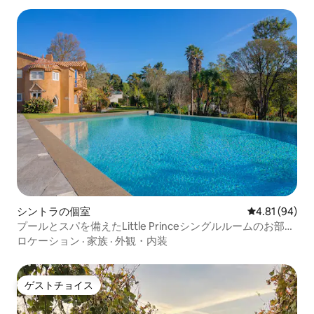
シントラの個室
レビュー94件
4.81 (94)
プールとスパを備えたLittle Princeシングルルームのお部屋
です。
ロケーション
·
家族
·
外観・内装
ゲストチョイス
ゲストチョイス