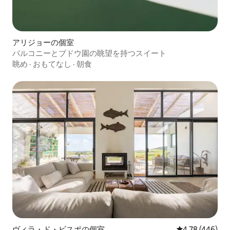
アリジョーの個室
バルコニーとブドウ園の眺望を持つスイート
眺め
·
おもてなし
·
朝食
ヴィラ・ド・ビスポの個室
レビュー446件
4.78 (446)