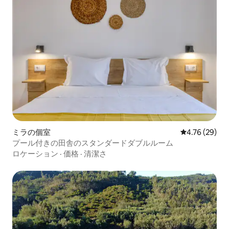
ミラの個室
レビュー29件
4.76 (29)
プール付きの田舎のスタンダードダブルルーム
ロケーション
·
価格
·
清潔さ