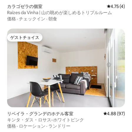
カラゴゼラの個室
レビュー4件
4.75 (4)
Raízes da Vinha | 山の眺めが楽しめるトリプルルーム
価格
·
チェックイン
·
朝食
ゲストチョイス
ゲストチョイス
リベイラ・グランデのホテル客室
レビュー97件
4.88 (97)
キンタ・ダス・ロサス-ホワイトピンク
価格
·
ロケーション
·
ランドリー