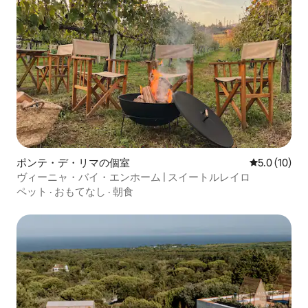
ポンテ・デ・リマの個室
レビュー10
5.0 (10)
ヴィーニャ・バイ・エンホーム | スイートルレイロ
ペット
·
おもてなし
·
朝食