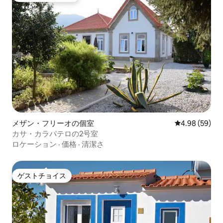
メザン・フリーオの個室
レビュー59件
4.98 (59)
カサ・カラパテロの2号室
ロケーション
·
価格
·
清潔さ
ゲストチョイス
ゲストチョイス