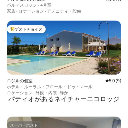
パルマスロッジ - 4号室
家族
·
ロケーション
·
アメニティ・設備
ゲストチョイス
大好評のゲストチョイスです。
ロジルの個室
レビュー9
5.0 (9)
ホテル・ルーラル・フロール・ドゥ・マール
ロケーション
·
外観・内装
·
静か
パティオがあるネイチャーエコロッジ
スーパーホスト
スーパーホスト