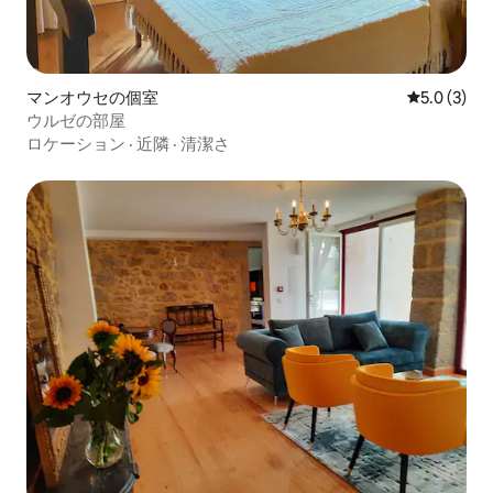
マンオウセの個室
レビュー3
5.0 (3)
ウルゼの部屋
ロケーション
·
近隣
·
清潔さ