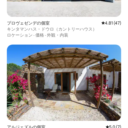
プロヴェゼンデの個室
レビュー47件
4.81 (47)
キンタマンハス・ドウロ（カントリーハウス）
ロケーション
·
価格
·
外観・内装
アルジェズルの個室
レビュー7
5.0 (7)