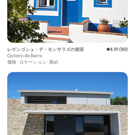
レゲンゴシュ・デ・モンサラズの個室
レビュー90件
4.91 (90)
Outeiro do Barro
価格
·
ロケーション
·
眺め