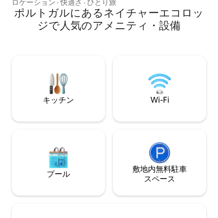
楽しみにしています。 2名様用の個室で
ロケーション
·
快適さ
·
ひとり旅
んので、ロケット
す。 ツインベッドまたはクイーンサイ
ポルトガルにあるネイチャーエコロッ
ーを点火して、到
ズ、お部屋にトイレと洗面台、共用シャ
を確認する時間をください
ジで人気のアメニティ・設備
ワー、専用デスク。 この家はほかのゲス
合は、朝食（追加
トと共有です。 休暇中またはリモートワ
夕食（事前にご予
ーク中の人々と出会い、リラックスする
文いただけます。
のに最適な場所です。 コミュニティの一
せん！
員になりたいと思っている、やる気のあ
るゲストを募集しています。お気に入り
のレシピをシェアしていただければ幸い
です！！！
キッチン
Wi-Fi
敷地内無料駐⁠車
プール
ス⁠ペ⁠ー⁠ス