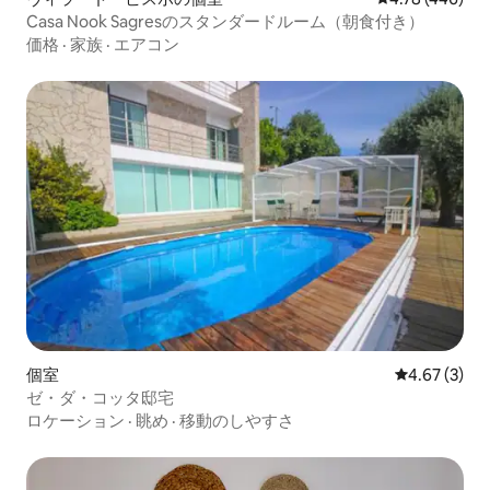
Casa Nook Sagresのスタンダードルーム（朝食付き）
価格
·
家族
·
エアコン
個室
レビュー3件
4.67 (3)
ゼ・ダ・コッタ邸宅
ロケーション
·
眺め
·
移動のしやすさ