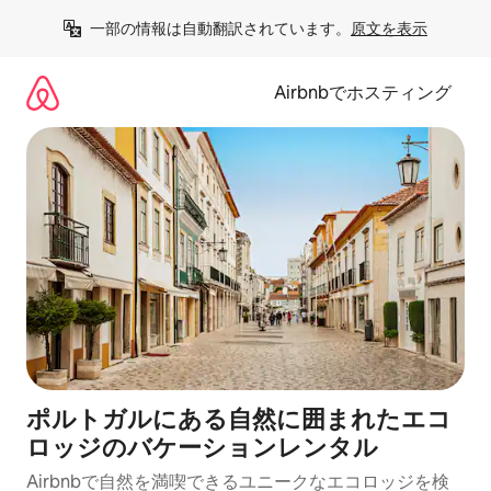
コ
一部の情報は自動翻訳されています。
原文を表示
ン
テ
ン
Airbnbでホスティング
ツ
に
ス
キ
ッ
プ
ポルトガルにある自然に囲まれたエコ
ロッジのバケーションレンタル
Airbnbで自然を満喫できるユニークなエコロッジを検