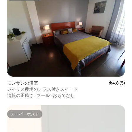
モンサンの個室
レビュー5
4.8 (5)
レイリス農場のテラス付きスイート
情報の正確さ
·
プール
·
おもてなし
スーパーホスト
スーパーホスト