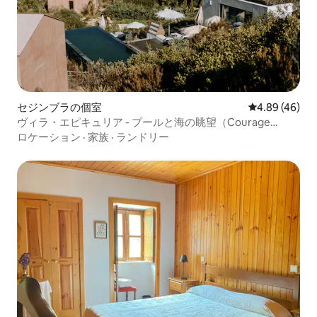
セジンブラの個室
レビュー46件
4.89 (46)
ヴィラ・エピキュリア - プールと海の眺望（Courage
Suite）
ロケーション
·
家族
·
ランドリー