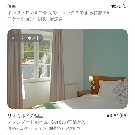
個室
レビュー5
5.0 (5)
キンタ・ロカルで休んでリラックスできるお部屋5
ロケーション
·
朝食
·
清潔さ
スーパーホスト
スーパーホスト
リオカルドの個室
レビュー66件
4.91 (66)
スタンダードルーム- Gerêsの宿泊施設
価格
·
ロケーション
·
移動のしやすさ