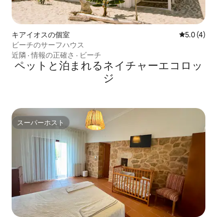
キアイオスの個室
レビュー4
5.0 (4)
ビーチのサーフハウス
近隣
·
情報の正確さ
·
ビーチ
ペットと泊まれるネイチャーエコロッ
ジ
スーパーホスト
スーパーホスト