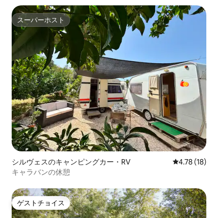
スーパーホスト
スーパーホスト
シルヴェスのキャンピングカー・RV
レビュー18件
4.78 (18)
キャラバンの休憩
ゲストチョイス
ゲストチョイス