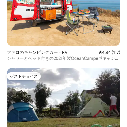
ファロのキャンピングカー・RV
レビュー117件
4.94 (117)
シャワーとベッド付きの2021年製OceanCamper®キャンピ
ングカー！
ゲストチョイス
ゲストチョイス