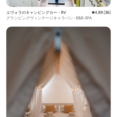
エヴォラのキャンピングカー・RV
レビュー36件
4.89 (36)
グランピングヴィンテージキャラバン - B&B-SPA