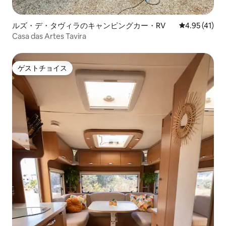
ルズ・デ・タヴィラのキャンピングカー・RV
レビュー41件
4.95 (41)
Casa das Artes Tavira
ゲストチョイス
ゲストチョイス