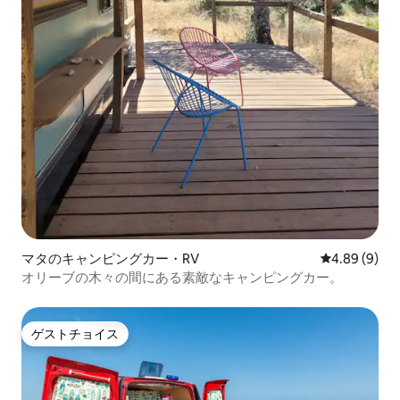
マタのキャンピングカー・RV
レビュー9件
4.89 (9)
オリーブの木々の間にある素敵なキャンピングカー。
ゲストチョイス
ゲストチョイス