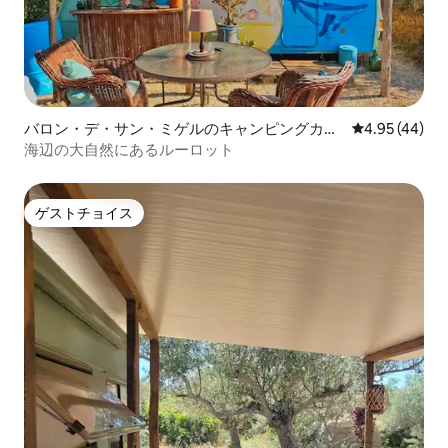
バロン・デ・サン・ミゲルのキャンピングカ
レビュー44件
4.95 (44)
ー・RV
海辺の大自然にあるルーロット
ゲストチョイス
ゲストチョイス