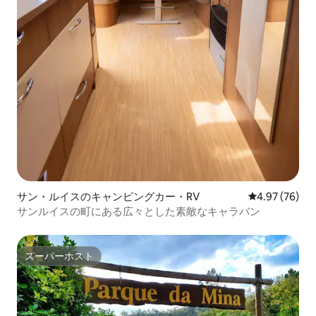
サン・ルイスのキャンピングカー・RV
レビュー76件
4.97 (76)
サンルイスの町にある広々とした素敵なキャラバン
スーパーホスト
スーパーホスト