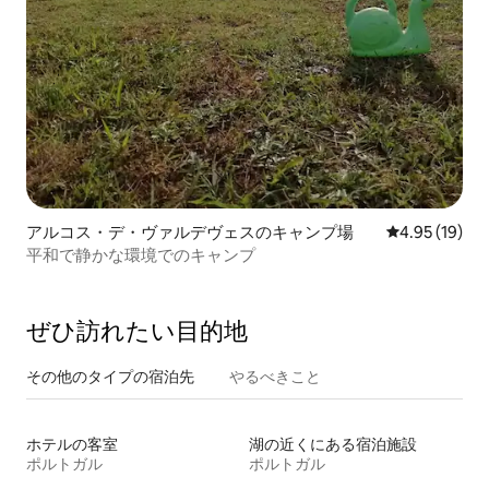
アルコス・デ・ヴァルデヴェスのキャンプ場
レビュー19件
4.95 (19)
平和で静かな環境でのキャンプ
ぜひ訪⁠れ⁠た⁠い目⁠的⁠地
その他のタ⁠イ⁠プ⁠の宿⁠泊⁠先
やるべきこと
ホテルの客室
湖の近くにある宿泊施設
ポルトガル
ポルトガル