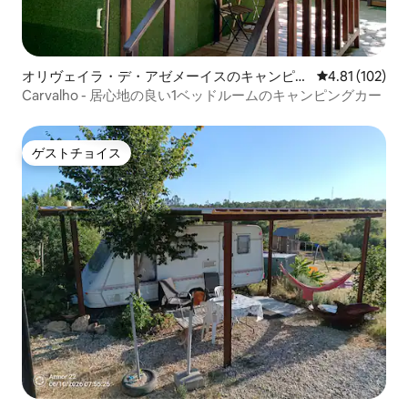
オリヴェイラ・デ・アゼメーイスのキャンピン
レビュー102件
4.81 (102)
グカー・RV
Carvalho - 居心地の良い1ベッドルームのキャンピングカー
ゲストチョイス
ゲストチョイス