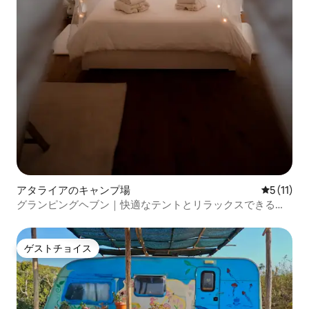
アタライアのキャンプ場
レビュー1
5 (11)
グランピングヘブン｜快適なテントとリラックスできる露
天風呂・ジャグジー
ゲストチョイス
ゲストチョイス