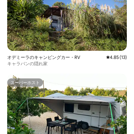
オデミーラのキャンピングカー・RV
レビュー13件
4.85 (13)
キャラバンの隠れ家
スーパーホスト
スーパーホスト