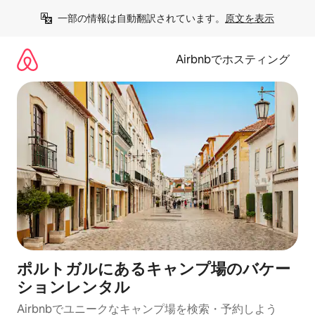
コ
一部の情報は自動翻訳されています。
原文を表示
ン
テ
ン
Airbnbでホスティング
ツ
に
ス
キ
ッ
プ
ポルトガルにあるキャンプ場のバケー
ションレンタル
Airbnbでユニークなキャンプ場を検索・予約しよう