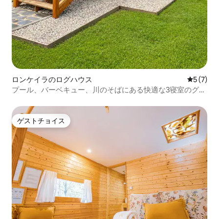
ロンケイラのログハウス
レビュー
5 (7)
プール、バーベキュー、川のそばにある快適な3寝室のグラ
ンピングテント
ゲストチョイス
ゲストチョイス