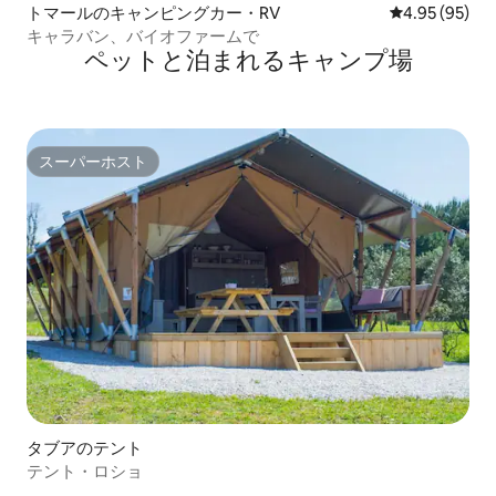
トマールのキャンピングカー・RV
レビュー95件
4.95 (95)
キャラバン、バイオファームで
ペットと泊まれるキャンプ場
スーパーホスト
スーパーホスト
タブアのテント
テント・ロショ