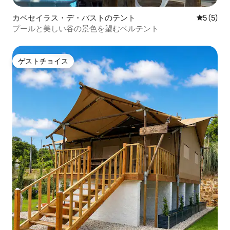
カベセイラス・デ・バストのテント
レビュー
5 (5)
プールと美しい谷の景色を望むベルテント
ゲストチョイス
ゲストチョイス