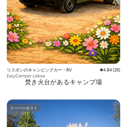
リスボンのキャンピングカー・RV
レビュー25件
4.84 (25)
EasyCamper Lisboa
焚き火台があるキャンプ場
スーパーホスト
スーパーホスト