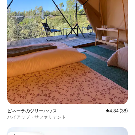
ピネーラのツリーハウス
レビュー38件
4.84 (38)
ハイアップ・サファリテント