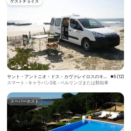
ゲストチョイス
ゲストチョイス
サント・アントニオ・ドス・カヴァレイロスのキャ
レビュー1
5 (12)
ンピングカー・RV
スマート - キャラバン2名 - ベルリンゴまたは類似車
スーパーホスト
スーパーホスト