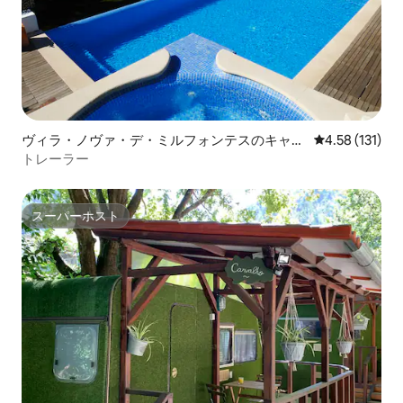
ヴィラ・ノヴァ・デ・ミルフォンテスのキャン
レビュー131
4.58 (131)
ピングカー・RV
トレーラー
スーパーホスト
スーパーホスト