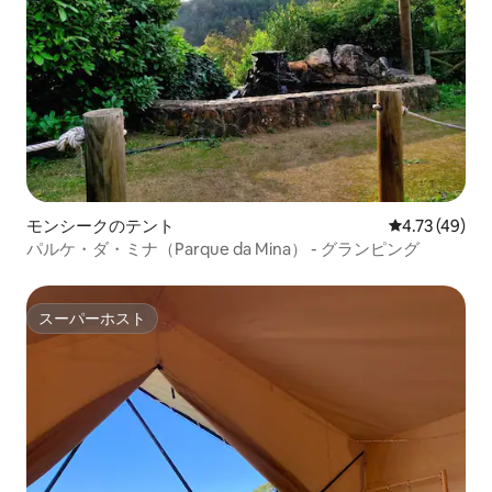
モンシークのテント
レビュー49件
4.73 (49)
パルケ・ダ・ミナ（Parque da Mina） - グランピング
スーパーホスト
スーパーホスト