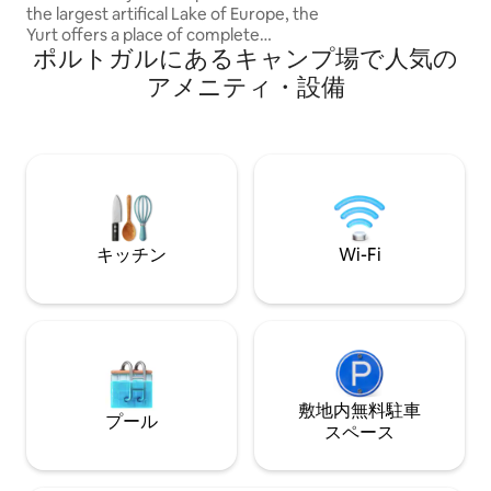
recharge, and rec
the largest artifical Lake of Europe, the
matters.
Yurt offers a place of complete
ポルトガルにあるキャンプ場で人気の
relaxation. At night you will be
enchanted by one of the clearest starry
アメニティ・設備
Skis in Europe. You have fantastic Views
on the mideval Castles and UNESCO
cultural heritage sites. The village of
Mourão is within walking distance and
offers many cafés and restaurants as
well as shopping facilities and a weekly
market.
キッチン
Wi-Fi
敷地内無料駐⁠車
プール
ス⁠ペ⁠ー⁠ス