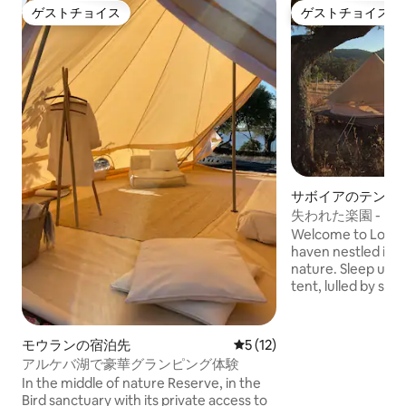
ゲストチョイス
ゲストチョイス
ゲストチョイス
ゲストチョイス
サボイアのテント
失われた楽園 - 
ント | フィゲイラ
Welcome to Lost P
haven nestled in t
nature. Sleep unde
tent, lulled by sil
a spectacular nigh
and a small lake to
olive and cork oak 
モウランの宿泊先
レビュー12件、5つ星中5つ
5 (12)
hammock, or pract
アルケバ湖で豪華グランピング体験
raised wooden dec
In the middle of nature Reserve, in the
authentic experie
Bird sanctuary with its private access to