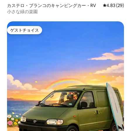
カステロ・ブランコのキャンピングカー・RV
レビュー29件
4.83 (29)
小さな緑の楽園
ゲストチョイス
ゲストチョイス