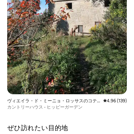
ヴィエイラ・ド・ミーニョ・ロッサスのコテ
レビュー139件
4.96 (139)
ージ
カントリーハウス - ヒッピーガーデン
ぜひ訪⁠れ⁠た⁠い目⁠的⁠地