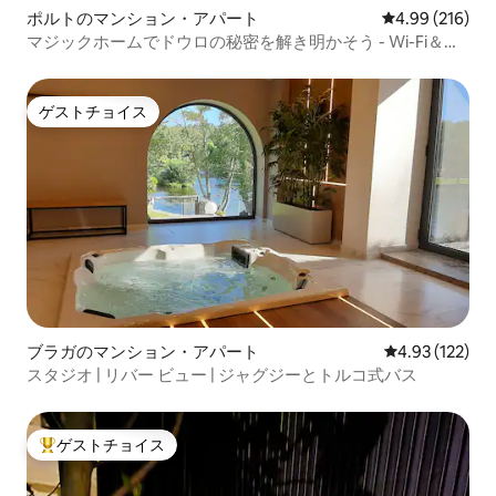
ポルトのマンション・アパート
レビュー216件
4.99 (216)
マジックホームでドウロの秘密を解き明かそう - Wi-Fi＆エ
アコン
ゲストチョイス
ゲストチョイス
ブラガのマンション・アパート
レビュー122件
4.93 (122)
スタジオ | リバー ビュー | ジャグジーとトルコ式バス
ゲストチョイス
大好評のゲストチョイスです。