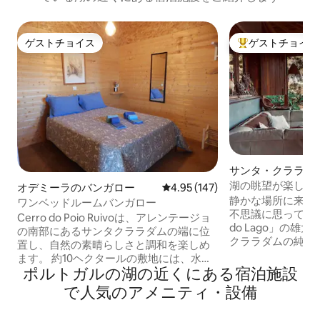
ゲストチョイス
ゲストチョイス
ゲストチョイス
大好評のゲストチ
サンタ・クララ・
ャ・バラージェン
湖の眺望が楽しめるCa
オデミーラのバンガロー
レビュー147件、5つ星中4.95
4.95 (147)
ート
ログハウス
静かな場所に来て
ワンベッドルームバンガロー
不思議に思ってみましょう。 
Cerro do Poio Ruivoは、アレンテージョ
do Lago」の
の南部にあるサンタクララダムの端に位
クララダムの純粋
置し、自然の素晴らしさと調和を楽しめ
ると謳っています
ます。 約10ヘクタールの敷地には、水辺
浸ることができます。 ここでは
ポルトガルの湖の近くにある宿泊施設
に囲まれた約2/3の広さが、水上スポーツ
感覚とともに踊り
や陸上スポーツに理想的な場所です。
で人気のアメニティ・設備
を取り巻く光景と
Cerro do Poio Ruivoでの滞在は、静けさ
刻まれることでしょう。 ここ
と自然との触れ合いを楽しむことがで