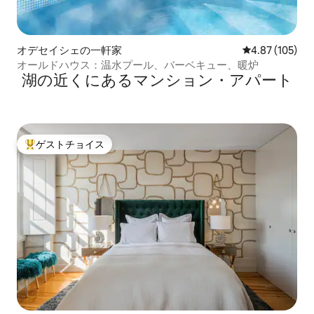
オデセイシェの一軒家
レビュー105件
4.87 (105)
オールドハウス：温水プール、バーベキュー、暖炉
湖の近くにあるマンション・アパート
ゲストチョイス
大好評のゲストチョイスです。