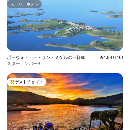
スーパーホスト
スーパーホスト
ポーヴォア・デ・サン・ミゲルの一軒家
レビュー146件
4.84 (146)
スターナンバー9
ゲストチョイス
大好評のゲストチョイスです。