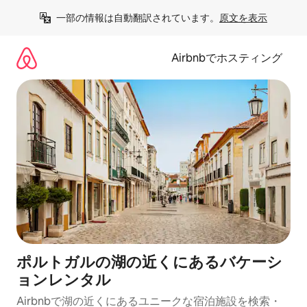
コ
一部の情報は自動翻訳されています。
原文を表示
ン
テ
ン
Airbnbでホスティング
ツ
に
ス
キ
ッ
プ
ポルトガルの湖の近くにあるバケーシ
ョンレンタル
Airbnbで湖の近くにあるユニークな宿泊施設を検索・