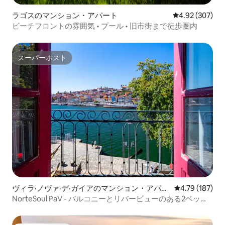
ラゴスのマンション・アパート
レビュー307件
4.92 (307)
ビーチフロントの雰囲気 • プール • 旧市街まで徒歩圏内
スーパーホスト
スーパーホスト
ヴィラ·ノヴァ·デ·ガイアのマンション・アパー
レビュー187件
4.79 (187)
ト
NorteSoul PaV - バルコニーとリバービューのある2ベッド
ルーム