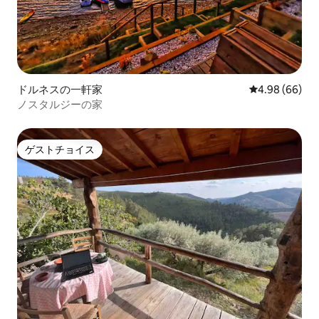
ドルネスの一軒家
レビュー66件
4.98 (66)
ノスタルジーの家
ゲストチョイス
ゲストチョイス