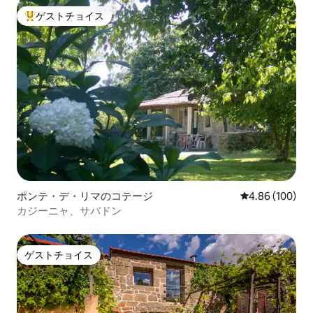
ゲストチョイス
大好評のゲストチョイスです。
ポンテ・デ・リマのコテージ
レビュー100件
4.86 (100)
カジーニャ、サバドン
ゲストチョイス
ゲストチョイス