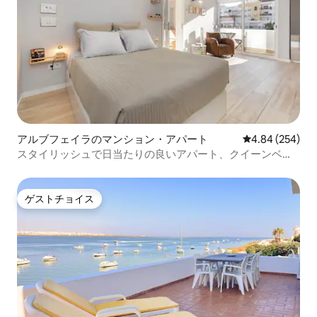
アルブフェイラのマンション・アパート
レビュー254件
4.84 (254)
スタイリッシュで日当たりの良いアパート、クイーンベッ
ド、ビーチまで徒歩5分
ゲストチョイス
ゲストチョイス