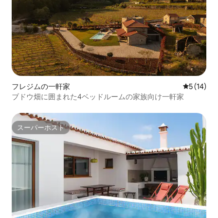
フレジムの一軒家
レビュー1
5 (14)
ブドウ畑に囲まれた4ベッドルームの家族向け一軒家
スーパーホスト
スーパーホスト