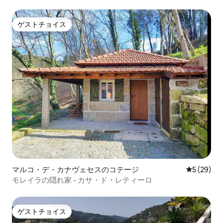
ゲストチョイス
ゲストチョイス
マルコ・デ・カナヴェセスのコテージ
レビュー2
5 (29)
モレイラの隠れ家 - カサ・ド・レティーロ
ゲストチョイス
ゲストチョイス