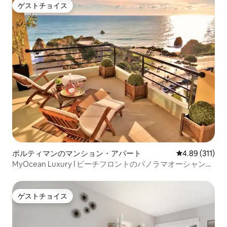
ゲストチョイス
ゲストチョイス
ポルティマンのマンション・アパート
レビュー311件
4.89 (311)
MyOcean Luxury l ビーチフロントのパノラマオーシャンビ
ュー
ゲストチョイス
ゲストチョイス