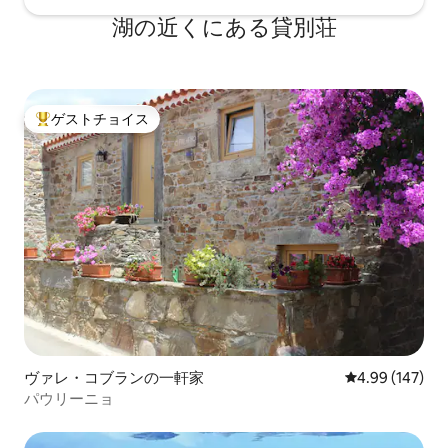
湖の近くにある貸別荘
ゲストチョイス
大好評のゲストチョイスです。
ヴァレ・コブランの一軒家
レビュー147件
4.99 (147)
パウリーニョ