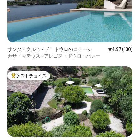
サンタ・クルス・ド・ドウロのコテージ
レビュー130件
4.97 (130)
カサ・マテウス - アレゴス・ドウロ・バレー
ゲストチョイス
大好評のゲストチョイスです。