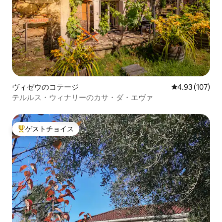
ヴィゼウのコテージ
レビュー107件
4.93 (107)
テルルス・ウィナリーのカサ・ダ・エヴァ
ゲストチョイス
大好評のゲストチョイスです。