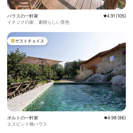
パラスの一軒家
レビュー105件
4.91 (105)
イチジクの家、素晴らしい景色
ゲストチョイス
大好評のゲストチョイスです。
ポルトの一軒家
レビュー86件
4.98 (86)
エスピンド橋ハウス