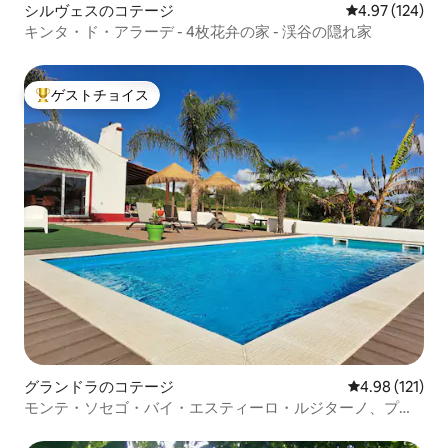
シルヴェスのコテージ
レビュー124件
4.97 (124)
キンタ・ド・アラーデ - 4枚花弁の家 - 渓谷の隠れ家
ゲストチョイス
大好評のゲストチョイスです。
グランドラのコテージ
レビュー121件
4.98 (121)
モンテ・ソセゴ・バイ・エスティーロ・ルジターノ、プラ
イベートプール