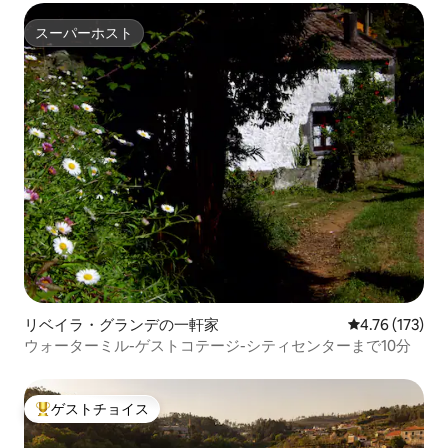
スーパーホスト
スーパーホスト
リベイラ・グランデの一軒家
レビュー173件
4.76 (173)
ウォーターミル-ゲストコテージ-シティセンターまで10分
ゲストチョイス
大好評のゲストチョイスです。