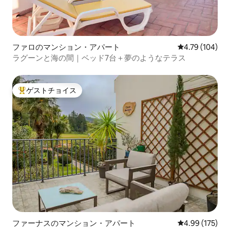
ファロのマンション・アパート
レビュー104件
4.79 (104)
ラグーンと海の間｜ベッド7台＋夢のようなテラス
ゲストチョイス
大好評のゲストチョイスです。
ファーナスのマンション・アパート
レビュー175件
4.99 (175)