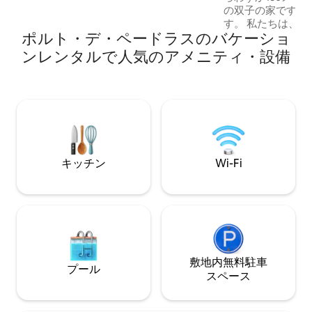
ン、バーベキューグリルが備わってお
の双子の家です。 
り、ロタ・ドス・ミラグレスでの滞在を
す。 私たちは、リラックスしてインスピ
充実させます。 ▶️ 新しいリスティング。
ポルト・デ・ペードラスのバケーショ
レーションを得る
現在、オーナーが直接管理しています。
大限の注意を払っ
ンレンタルで人気のアメニティ・設備
難所にするために建てま
そこにいない時、S
出しています。 
し出しています。 独立した家で、SALに
はプールがあり、
ります。 2023
手入れが行き届い
キッチン
Wi-Fi
敷地内無料駐⁠車
プール
ス⁠ペ⁠ー⁠ス