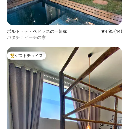
ポルト・デ・ペドラスの一軒家
レビュー44件
4.95 (44)
パタチョビーチの家
ゲストチョイス
大好評のゲストチョイスです。