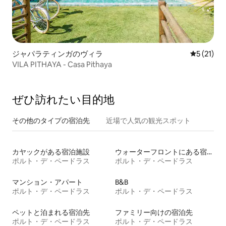
ジャパラティンガのヴィラ
レビュー2
5 (21)
VILA PITHAYA - Casa Pithaya
ぜひ訪⁠れ⁠た⁠い目⁠的⁠地
その他のタ⁠イ⁠プ⁠の宿⁠泊⁠先
近場で人気の観光スポット
カヤックがある宿泊施設
ウォーターフロントにある宿泊施設
ポルト・デ・ペードラス
ポルト・デ・ペードラス
マンション・アパート
B&B
ポルト・デ・ペードラス
ポルト・デ・ペードラス
ペットと泊まれる宿泊先
ファミリー向けの宿泊先
ポルト・デ・ペードラス
ポルト・デ・ペードラス