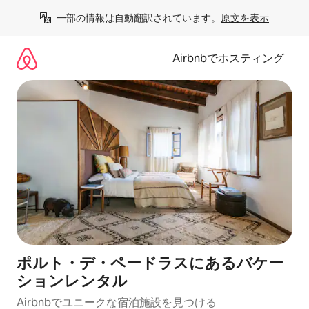
コ
一部の情報は自動翻訳されています。
原文を表示
ン
テ
ン
Airbnbでホスティング
ツ
に
ス
キ
ッ
プ
ポルト・デ・ペードラスにあるバケー
ションレンタル
Airbnbでユニークな宿泊施設を見つける