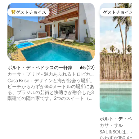
ゲストチョイス
ゲストチョイス
大好評のゲストチョイスです。
ゲストチョイス
ポルト・デ・ペドラスの一軒家
レビュー22件、5つ星中5つ
5 (22)
カーサ・ブリゼ - 魅力あふれるトロピカ
ルな隠れ家
Casa Brise：デザインと海が出会う場所。
ビーチからわずか350メートルの場所にあ
る、ブラジルの芸術と快適さが融合した3
階建ての隠れ家です。2つのスイート（う
ち1つにはバスタブがあります）、ハイド
ロプール、または素晴らしい景色が楽し
める屋上でくつろぎましょう。Tati の温
ポルト・デ・ペド
かいおもてなしと、1日おきの清掃サービ
家
カサ・サル
スで、まるで自宅にいるような気分をお
SAL＆SOLは、
楽しみいただけます。高速Wi-Fi、エアコ
らわずか150メー