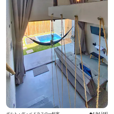
ポルト・デ・ペドラスの一軒家
レビュー48件
4.94 (48)