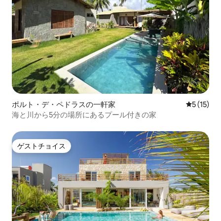
ポルト・デ・ペドラスの一軒家
レビュー1
5 (15)
海と川から5分の場所にあるプール付きの家
ゲストチョイス
ゲストチョイス