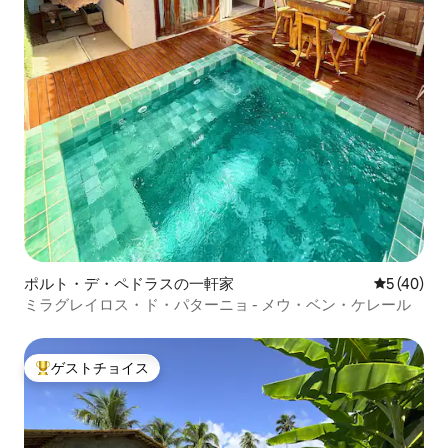
ポルト・デ・ペドラスの一軒家
レビュー4
5 (40)
ミラグレイロス・ド・パターニョ - メウ・ベン・ケレール
ゲストチョイス
大好評のゲストチョイスです。