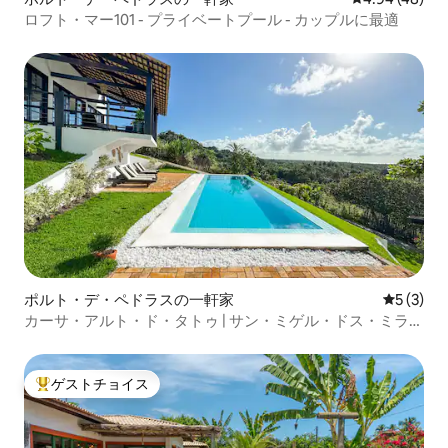
ロフト・マー101 - プライベートプール - カップルに最適
ポルト・デ・ペドラスの一軒家
レビュー
5 (3)
カーサ・アルト・ド・タトゥ | サン・ミゲル・ドス・ミラグ
レス
ゲストチョイス
大好評のゲストチョイスです。