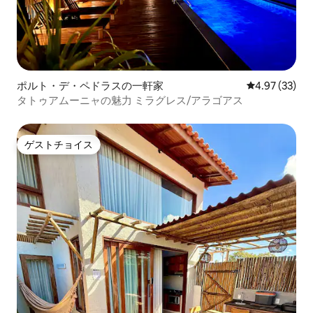
ポルト・デ・ペドラスの一軒家
レビュー33件
4.97 (33)
タトゥアムーニャの魅力 ミラグレス/アラゴアス
ゲストチョイス
ゲストチョイス