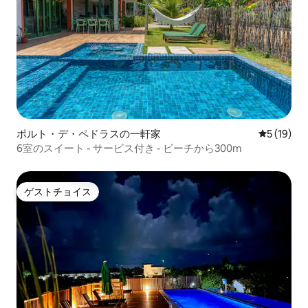
ポルト・デ・ペドラスの一軒家
レビュー1
5 (19)
6室のスイート - サービス付き - ビーチから300m
ゲストチョイス
ゲストチョイス