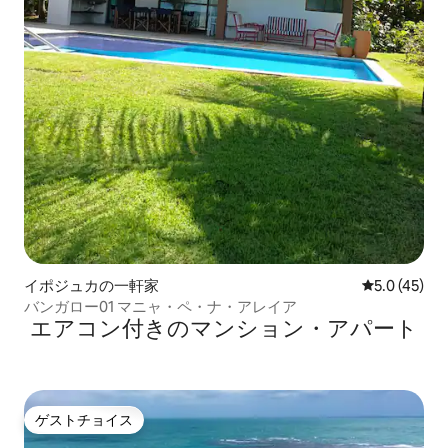
イポジュカの一軒家
レビュー45
5.0 (45)
バンガロー01 マニャ・ペ・ナ・アレイア
エアコン付きのマンション・アパート
ゲストチョイス
ゲストチョイス