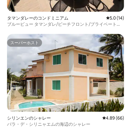
タマンダレーのコンドミニアム
レビュー14
5.0 (14)
ブルービュー タマンダレ/ビーチフロント/プライベートプ
ール
スーパーホスト
スーパーホスト
シリンエンのシャレー
レビュー66件
4.89 (66)
バラ・デ・シリニャエムの海辺のシャレー