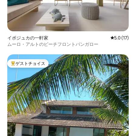
イポジュカの一軒家
レビュー17
5.0 (17)
ムーロ・アルトのビーチフロントバンガロー
ゲストチョイス
大好評のゲストチョイスです。