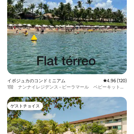
イポジュカのコンドミニアム
レビュー120件
4.96 (120)
1階 ナンナイレジデンス - ビーラマール ベビーキット付
き
ゲストチョイス
ゲストチョイス