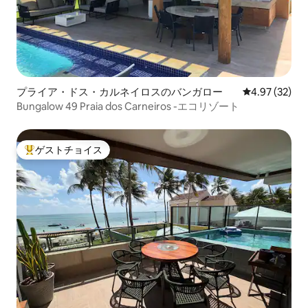
プライア・ドス・カルネイロスのバンガロー
レビュー32件
4.97 (32)
Bungalow 49 Praia dos Carneiros -エコリゾート
ゲストチョイス
大好評のゲストチョイスです。