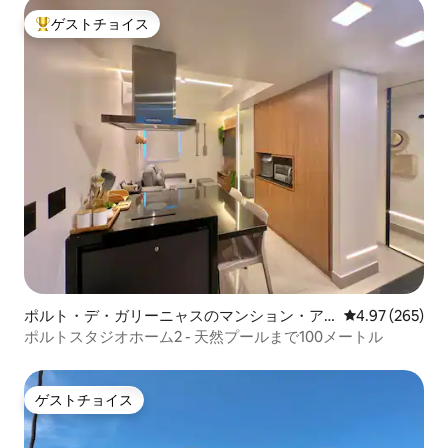
ゲストチョイス
大好評のゲストチョイスです。
ポルト・デ・ガリーニャスのマンション・ア
レビュー265件
4.97 (265)
パート
ポルトスタジオホーム2 - 天然プールまで100メートル
ゲストチョイス
ゲストチョイス