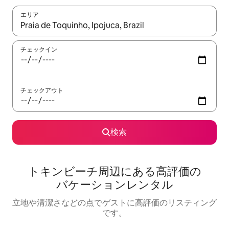
エリア
検索結果が表示されたら、上下の矢印キーを使って移動するか、
チェックイン
チェックアウト
検索
トキンビーチ⁠周⁠辺⁠に⁠あ⁠る高⁠評⁠価⁠の
バ⁠ケ⁠ー⁠シ⁠ョ⁠ン⁠レ⁠ン⁠タ⁠ル
立地や清潔さなどの点でゲストに高評価のリスティング
です。