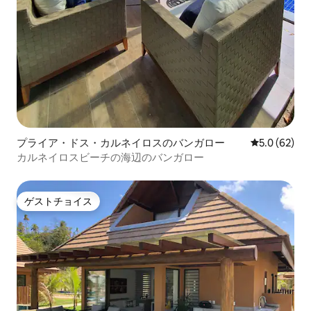
プライア・ドス・カルネイロスのバンガロー
レビュー62
5.0 (62)
カルネイロスビーチの海辺のバンガロー
ゲストチョイス
ゲストチョイス