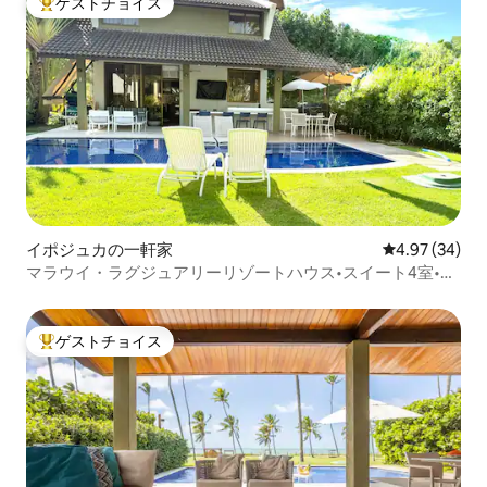
ゲストチョイス
大好評のゲストチョイスです。
イポジュカの一軒家
レビュー34件
4.97 (34)
マラウイ・ラグジュアリーリゾートハウス•スイート4室•グ
ルメバルコニー
ゲストチョイス
大好評のゲストチョイスです。