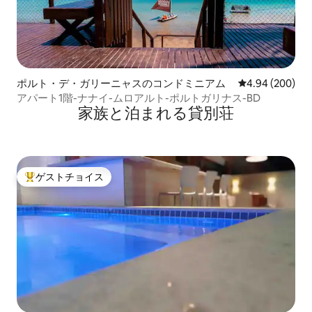
ポルト・デ・ガリーニャスのコンドミニアム
レビュー200件
4.94 (200)
アパート1階-ナナイ-ムロアルト-ポルトガリナス-BD
家族と泊まれる貸別荘
ゲストチョイス
大好評のゲストチョイスです。