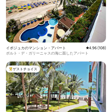
イポジュカのマンション・アパート
レビュー108件
4.96 (108)
ポルト・デ・ガリーニャスの海に面したアパート
ゲストチョイス
大好評のゲストチョイスです。