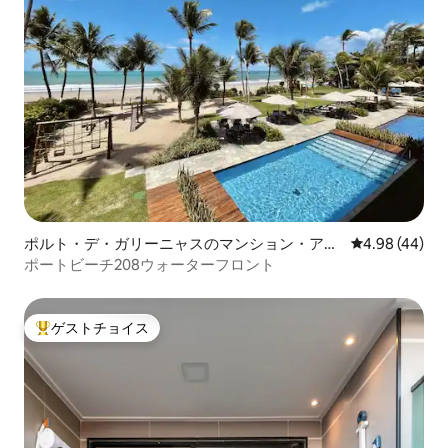
ポルト・デ・ガリーニャスのマンション・アパ
レビュー44件
4.98 (44)
ート
ポートビーチ208ウォーターフロント
ゲストチョイス
大好評のゲストチョイスです。