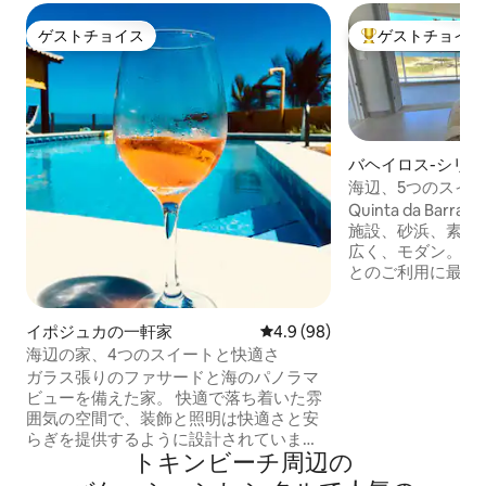
ゲストチョイス
ゲストチョイス
ゲストチョイス
大好評のゲストチ
バヘイロス-シリ
軒家
海辺、5つのスイ
上
Quinta da Ba
施設、砂浜、素晴
広く、モダン。ご
とのご利用に最適
ポルト・デ・ガリ
るサント・アレイ
イポジュカの一軒家
レビュー98件、5つ星中4.9
4.9 (98)
す。ここでは、ペ
海岸で最高のツア
海辺の家、4つのスイートと快適さ
そしてアクセスし
ガラス張りのファサードと海のパノラマ
きます。 レジャ
ビューを備えた家。 快適で落ち着いた雰
ンタル、温水プー
囲気の空間で、装飾と照明は快適さと安
ト、そして多くの
らぎを提供するように設計されていま
す！ ぜひお越し
トキンビーチ⁠周⁠辺⁠の
す。 6台分の駐車場。 専用警備員。広い
日々をお楽しみく
バルコニー2つ、プール、バーベキューセ