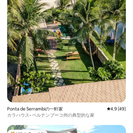
Ponta de Serrambiの一軒家
レビュー49
4.9 (49)
カラハウス• ペルナンブーコ州の典型的な家