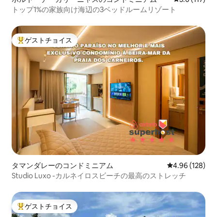
トップ1%の家族向け海辺の3ベッドルームリゾート
ゲストチョイス
大好評のゲストチョイスです。
タマンダレーのコンドミニアム
レビュー128件
4.96 (128)
Studio Luxo -カルネイロスビーチの最高のストレッチ
ゲストチョイス
大好評のゲストチョイスです。