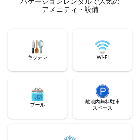
バ⁠ケ⁠ー⁠シ⁠ョ⁠ン⁠レ⁠ン⁠タ⁠ル⁠で人⁠気⁠の
ット。エアコンと電気シャワー付きのス
ア⁠メ⁠ニ⁠テ⁠ィ⁠・⁠設⁠備
イート4室（2室にはミニバー付き）。
Wi-Fi、スマートテレビ（Youtube、
Netflix、Globo play、Prime video）。 す
べての設備（冷蔵庫、冷凍庫、電子レン
ジなど）を備えたフルキッチン ベッド、
テーブル、バスルーム用の完全なリネン
類。
キッチン
Wi-Fi
敷地内無料駐⁠車
プール
ス⁠ペ⁠ー⁠ス