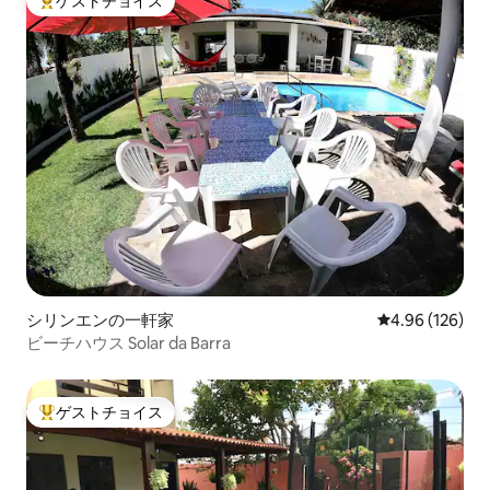
ゲストチョイス
大好評のゲストチョイスです。
シリンエンの一軒家
レビュー126件
4.96 (126)
ビーチハウス Solar da Barra
ゲストチョイス
大好評のゲストチョイスです。