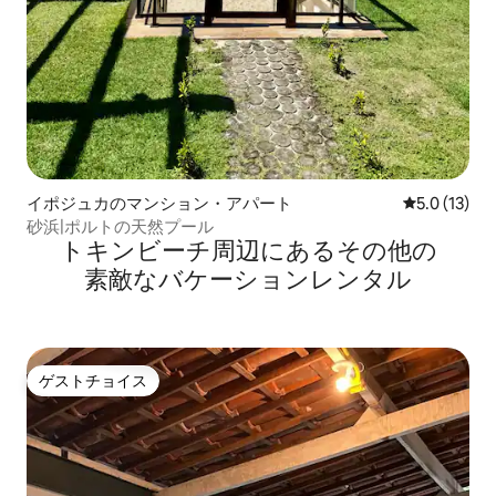
イポジュカのマンション・アパート
レビュー13
5.0 (13)
砂浜|ポルトの天然プール
トキンビーチ⁠周⁠辺⁠に⁠あ⁠るそ⁠の⁠他⁠の
素⁠敵⁠なバ⁠ケ⁠ー⁠シ⁠ョ⁠ン⁠レ⁠ン⁠タ⁠ル
ゲストチョイス
ゲストチョイス