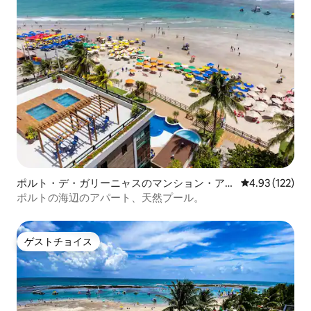
ポルト・デ・ガリーニャスのマンション・アパ
レビュー122件
4.93 (122)
ート
ポルトの海辺のアパート、天然プール。
ゲストチョイス
ゲストチョイス