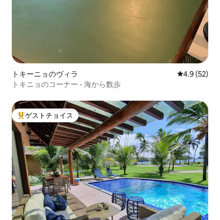
トキーニョのヴィラ
レビュー52
4.9 (52)
トキニョのコーナー - 海から数歩
ゲストチョイス
大好評のゲストチョイスです。