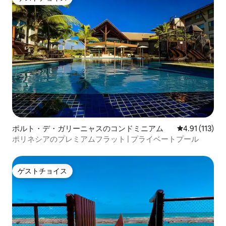
ゲストチョイス
ポルト・デ・ガリーニャスのコンドミニアム
レビュー113
4.91 (113)
ポリネシアのプレミアムフラット | プライベートプール
ゲストチョイス
ゲストチョイス