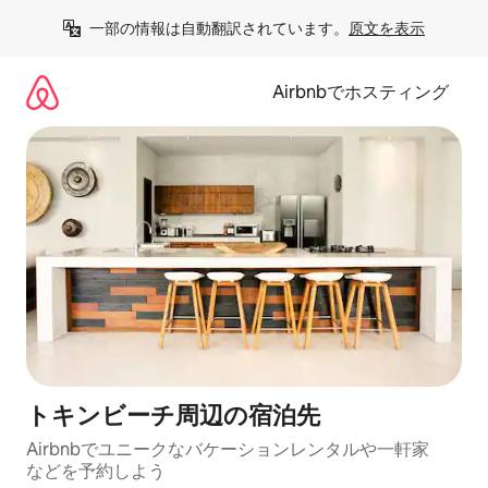
コ
一部の情報は自動翻訳されています。
原文を表示
ン
テ
ン
Airbnbでホスティング
ツ
に
ス
キ
ッ
プ
トキンビーチ⁠周⁠辺⁠の宿⁠泊⁠先
Airbnbでユニークなバ⁠ケ⁠ー⁠シ⁠ョ⁠ンレ⁠ン⁠タ⁠ルや一⁠軒⁠家
な⁠ど⁠を予⁠約⁠し⁠よ⁠う