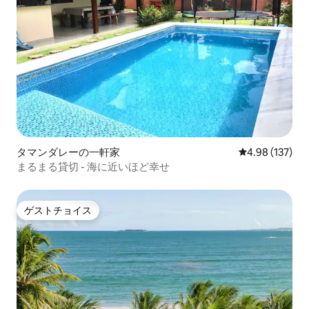
タマンダレーの一軒家
レビュー137件
4.98 (137)
まるまる貸切 - 海に近いほど幸せ
ゲストチョイス
ゲストチョイス