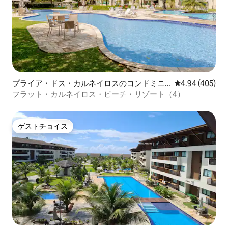
プライア・ドス・カルネイロスのコンドミニ
レビュー405件
4.94 (405)
アム
フラット・カルネイロス・ビーチ・リゾート（4）
ゲストチョイス
ゲストチョイス