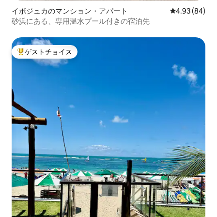
イポジュカのマンション・アパート
レビュー84件
4.93 (84)
砂浜にある、専用温水プール付きの宿泊先
ゲストチョイス
大好評のゲストチョイスです。