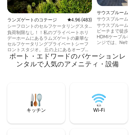
サウスブルームの
ン・アパート
サウスブルームに
ランズゲートのコテージ
レビュー483件、5つ星中4.96
4.96 (483)
「Vervet's Cres
サウスブルームの
シーフロントのセルフケータリングスタ
ビーチまで徒歩5分
ジオ（プライベートホリデーホーム）
負荷制限なし！！私のプライベートホリ
HDMIケーブルを
デーホームにあるラムズゲートの豪華な
ンジでは、Netfl
セルフケータリングプライベートシーフ
使用）、Youtu
ロントスタジオ。 丘の上にあるオープン
ーネットサーフィンが
ポート・エドワードのバケーションレ
プランの自炊スタジオは、素晴らしい海
ン、ダイニングエ
の眺めが楽しめます。広いオープンプラ
ンタルで人気のアメニティ・設備
パーキングベッド
ンのバスルーム、ダブルシャワーと洗面
しめる広々とした寝室。 武装
台、バスタブ、囲まれたトイレと洗面台
セキュリティ。 5
があります。 バルコニー／ビュー ビーチ
タンクで水をバッ
まで徒歩210メートル！ フルキッチンはあ
アップ用のインバ
りませんが、電子レンジ、ケトル、トー
ル。 負荷制限や
スター、ミニ冷蔵庫、すべての食器類/カ
はありません。 
トラリーを備えたキッチン/コーヒーステ
ーションがあります。 駐車場1台分のみ。
キッチン
Wi-Fi
Netflix、Dstv。 ソーラーバックアップと
ウォーターバックアップシステム。