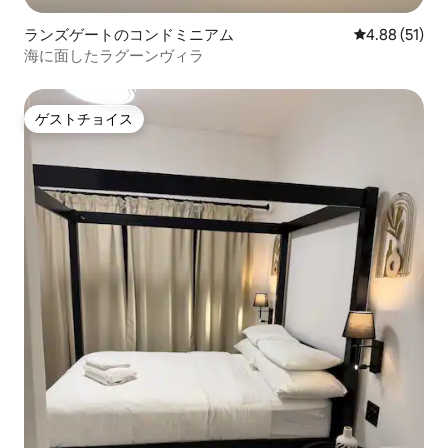
ランズゲートのコンドミニアム
レビュー51件
4.88 (51)
海に面したラグーンヴィラ
ゲストチョイス
ゲストチョイス