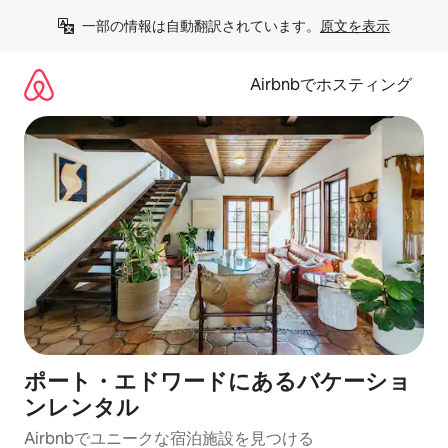
コ
一部の情報は自動翻訳されています。
原文を表示
ン
テ
ン
Airbnbでホスティング
ツ
に
ス
キ
ッ
プ
ポート・エドワードにあるバケーショ
ンレンタル
Airbnbでユニークな宿泊施設を見つける