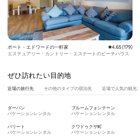
ポート・エドワードの一軒家
レビュー179件
4.65 (179)
エステュアリー・カントリー・エステートのビーチハウス
ぜひ訪⁠れ⁠た⁠い目⁠的⁠地
近場の旅行先
その他のタ⁠イ⁠プ⁠の宿⁠泊⁠先
近場で人気の観光
ダーバン
ブルームフォンテーン
バケーションレンタル
バケーションレンタル
バリート
クワドゥクザ町
バケーションレンタル
バケーションレンタル