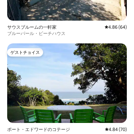
サウスブルームの一軒家
レビュー64件
4.86 (64)
ブルーパール・ビーチハウス
ゲストチョイス
ゲストチョイス
ポート・エドワードのコテージ
レビュー70件
4.84 (70)