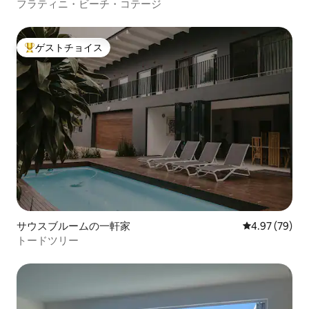
フラティニ・ビーチ・コテージ
ゲストチョイス
大好評のゲストチョイスです。
サウスブルームの一軒家
レビュー79件
4.97 (79)
トードツリー