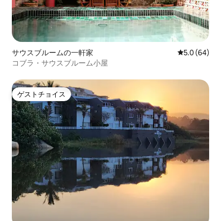
サウスブルームの一軒家
レビュー64
5.0 (64)
コブラ・サウスブルーム小屋
ゲストチョイス
ゲストチョイス