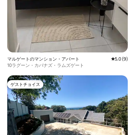
マルゲートのマンション・アパート
レビュー9
5.0 (9)
10ラグーン・カバナズ・ラムズゲート
ゲストチョイス
ゲストチョイス