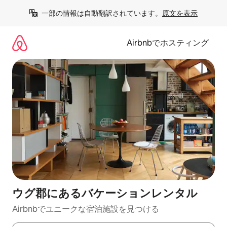
コ
一部の情報は自動翻訳されています。
原文を表示
ン
テ
ン
Airbnbでホスティング
ツ
に
ス
キ
ッ
プ
ウグ郡にあるバケーションレンタル
Airbnbでユニークな宿泊施設を見つける