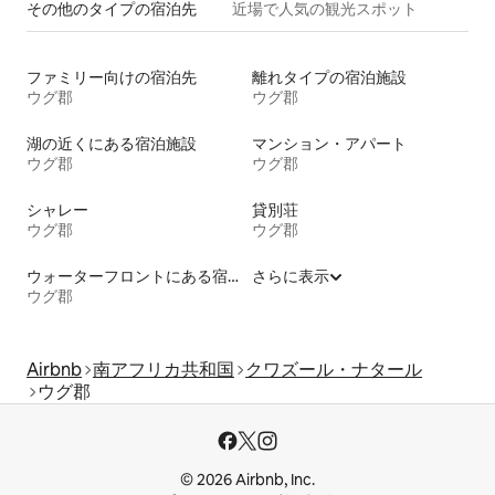
その他のタ⁠イ⁠プ⁠の宿⁠泊⁠先
近場で人気の観光スポット
ファミリー向けの宿泊先
離れタイプの宿泊施設
ウグ郡
ウグ郡
湖の近くにある宿泊施設
マンション・アパート
ウグ郡
ウグ郡
シャレー
貸別荘
ウグ郡
ウグ郡
ウォーターフロントにある宿泊施設
さらに表示
ウグ郡
Airbnb
南アフリカ共和国
クワズール・ナタール
ウグ郡
© 2026 Airbnb, Inc.