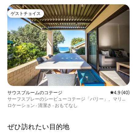
ゲストチョイス
ゲストチョイス
サウスブルームのコテージ
レビュー40
4.9 (40)
サーフスプレーのシービューコテージ「バリー」、マリー
ナビーチ
ロケーション
·
清潔さ
·
おもてなし
ぜひ訪⁠れ⁠た⁠い目⁠的⁠地