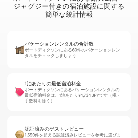
ジ⁠ャ⁠グ⁠ジ⁠ー⁠付⁠き⁠の宿⁠泊⁠施⁠設⁠に関⁠す⁠る
簡⁠単⁠な統⁠計⁠情⁠報
バケーションレ⁠ン⁠タ⁠ル⁠の合⁠計⁠数
ポートディクソンにある60件のバケーションレン
タルをチェックしましょう
1泊あたりの最⁠低⁠宿⁠泊⁠料⁠金
ポートディクソンにあるバケーションレンタルの
最低宿泊料金は、1泊あたり¥4,734 JPYです（税・
手数料を除く）
認証済みのゲ⁠ス⁠ト⁠レ⁠ビ⁠ュ⁠ー
1,550件を超える認証済みレビューを参考に選びま