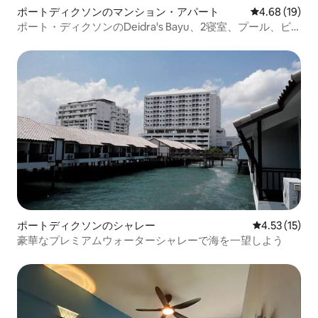
ポートディクソンのマンション・アパート
レビュー19件
4.68 (19)
ポート・ディクソンのDeidra's Bayu、2寝室、プール、ビ
ーチ
ポートディクソンのシャレー
レビュー15件
4.53 (15)
豪華なプレミアムウォーターシャレーで海を一望しよう