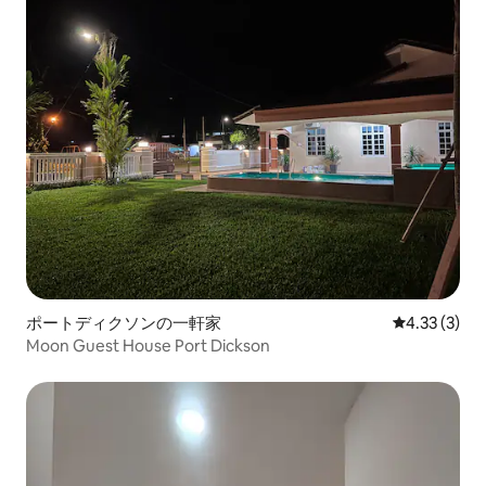
ポートディクソンの一軒家
レビュー3件
4.33 (3)
Moon Guest House Port Dickson