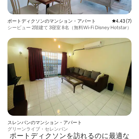
ポートディクソンのマンション・アパート
レビュー7件
4.43 (7)
シービュー 2階建て 3寝室 8名（無料Wi-Fi Disney Hotstar）
スレンバンのマンション・アパート
グリーンライブ・セレンバン
ポートディクソンを訪⁠れ⁠るの⁠に最⁠適⁠な