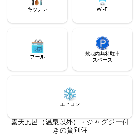
チテレビ（ BBC/スポーツチャンネル/漫
キッチン
Wi-Fi
画ネットワークETC -合計13チャンネル）
-エアコン、 -ヘアドライヤー、トイレ、
バスルーム、 -ミニバー、ラジオ、 -ダイ
ニングテーブルを備えた4つの椅子（素敵
な海の眺め） -電子レンジ、やかん、 -コ
ーヒーメーカー、カトラリーなど *客室タ
イプ：デラックスルーム（キングサイズ1
台とクイーンサイズベッド1台） *朝食：
敷地内無料駐⁠車
プール
提供されていない サービスと特徴： -エ
ス⁠ペ⁠ー⁠ス
レベーター - 24時間セキュリティ -ランド
リーサービス -コンシェルジュカウンター
-男性・女性用サウナ -ハウスキーピング
サービス（利用規約） -プールふたつ- ジ
ム -オープン＆屋根付き駐車場ベイ ご自
身とご家族のために事前にホリデーシー
ズンを予約する 料金は隠れた料金なしで
エアコン
正味です。 祝祭日／前夜は追加料金がか
かる場合があります。 詳細については
（電話番号が非表示）にお電話いただく
露天風呂（温泉以外）・ジャグジー付
か、 詳細は（ URL非表示）にアクセスし
てください 自家用車、バス、タクシー は
きの貸別荘
い、 静かで居心地が良いです。 リラック