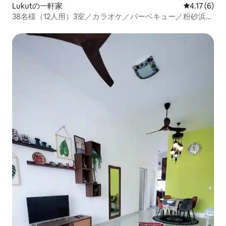
Lukutの一軒家
レビュー6件
4.17 (6)
38名様（12人用）3室／カラオケ／バーベキュー／粉砂浜ま
で5分