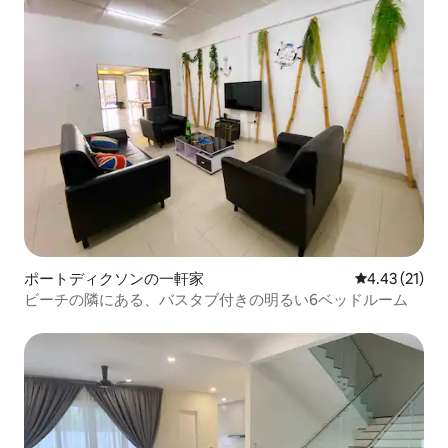
ポートディクソンの一軒家
レビュー21件
4.43 (21)
ビーチの隣にある、バスタブ付きの明るい6ベッドルーム