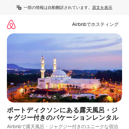
コ
一部の情報は自動翻訳されています。
原文を表示
ン
テ
ン
Airbnbでホスティング
ツ
に
ス
キ
ッ
プ
ポートディクソンにある露天風呂・ジ
ャグジー付きのバケーションレンタル
Airbnbで露天風呂・ジャグジー付きのユニークな宿泊