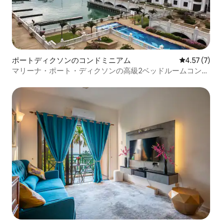
ポートディクソンのコンドミニアム
レビュー7件
4.57 (7)
マリーナ・ポート・ディクソンの高級2ベッドルームコンド
ミニアム