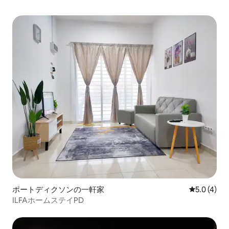
スして休暇にぴったりの宿泊先 ビーチ、
レストラン、クリニック、銀行、ショッ
ピングモールなど に近い
ポートディクソンの一軒家
レビュー4
5.0 (4)
ILFAホームステイPD