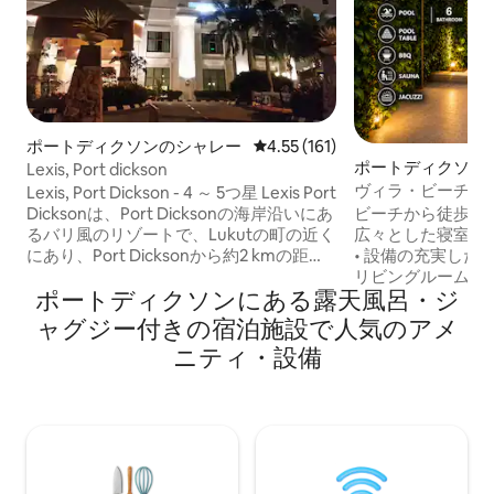
ポートディクソンのシャレー
レビュー161件、5つ星中4.55
4.55 (161)
ポートディクソン
Lexis, Port dickson
ヴィラ・ビーチハ
Lexis, Port Dickson - 4 ～ 5つ星 Lexis Port
ン
Dicksonは、Port Dicksonの海岸沿いにあ
ビーチから徒歩わずか
るバリ風のリゾートで、Lukutの町の近く
広々とした寝室6
にあり、Port Dicksonから約2 kmの距離
• 設備の充実したキッチン • 居心地の良い
にあります。 *タワーブロック、プレミア
リビングルーム＆テレビ • 仕
ポートディクソンにある露天風呂・ジ
ムダブル–シービュー Lexis, Port Dickson
ース • エンターテイメントエリア 🌴 屋
- 4 ～ 5つ星 Lexis Port Dicksonは、Port
外： • 専用プール • ジャグジー • サウナ •
ャグジー付きの宿泊施設で人気のアメ
Dicksonの海岸沿いにあるバリ風のリゾー
バーベキューグリル＆
ニティ・設備
トで、Lukutの町の近くにあり、Port
かな緑地 BBQの場合、清掃料金が別途か
Dicksonから約2 kmの距離にあります。 *
かる場合があります。 チェック
タワーブロック、プレミアムダブル–シー
後4時、チェックア
ビュー。 *バルコニーから海の景色、日の
清掃には十分な時
出、夕日を楽しむことができます。 専用
11時以降は1時間
バスルームとバスタブ。 *お部屋の設備：
ンギットのレイト
バルコニー、シービュー、 - LCD 37イン
適用されます。