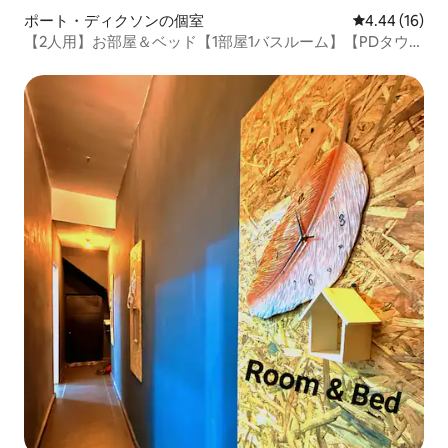
ポート・ディクソンの個室
レビュー16件
4.44 (16)
【2人用】お部屋＆ベッド【1部屋1バスルーム】【PDタウン
まで1分