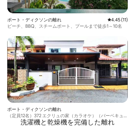
ポート・ディクソンの離れ
レビュー11件
4.45 (11)
ビーチ、BBQ、スチームボート、プールまで徒歩1～10名
ポート・ディクソンの離れ
（定員12名）372 エクリュの家（カラオケ）（バーベキュ
洗濯機と乾燥機を完備した離れ
ー）（スヌーカー）