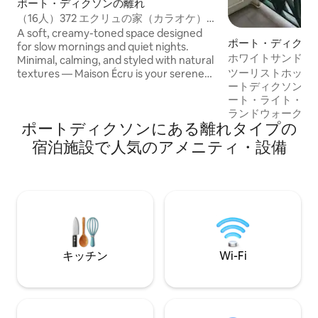
ポート・ディクソンの離れ
（16人）372 エクリュの家（カラオケ）
（バーベキュー）（スヌーカー）
A soft, creamy-toned space designed
ポート・ディクソ
for slow mornings and quiet nights.
ホワイトサンドビ
Minimal, calming, and styled with natural
お部屋でのプライ
ツーリストホットスポット
textures — Maison Écru is your serene
ートディクソンヨッチ
hideaway in Port Dickson💛 📍 Only 9
ート・ライト・ビー
minutes to PD Waterfront! ~ Seaview at
ランドウォークウ
The Cove ~ Famous Pink Sand Beach ~
ポートディクソンにある離れタイプの
3分 軍事博物館ま
ZUS Coffee, Starbucks, McDonald’s and
院- 5分 Sri Anjeneayar Temple - 5分 プサ
etc nearby 欢迎来到 Maison Écru 奶白之
宿泊施設で人気のアメニティ・設備
スダ- 2分 装飾魚
家， 一处为你准备的温柔空间。 奶油米白
トリッチ・ショー
色调空间，适合慢慢醒来的清晨与宁静的
ラ・パークまで10分 T
夜晚🕊️ 📍 距离 PD Waterfront 仅约 9 分钟
Observatory -
车程！ ~ 海景打卡点 The Cove ~ 著名的
のアップサイドダウン＆
粉红沙滩 ~ 附近有 ZUS Coffee、星巴克、
ド・ウェスト・カ
麦当劳与其他著名连锁店
テーマパーク- 1
アンド・ミュージア
キッチン
Wi-Fi
ャド灯台- 15分