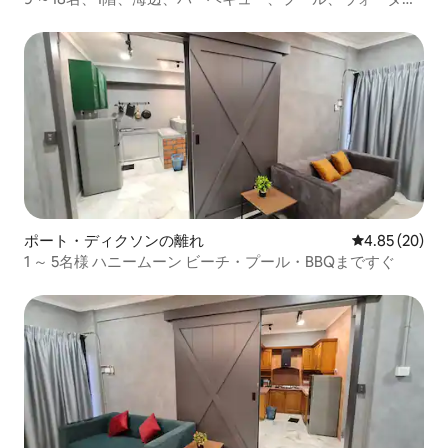
スポーツ
ポート・ディクソンの離れ
レビュー20件
4.85 (20)
1 ～ 5名様 ハニームーン ビーチ・プール・BBQまですぐ