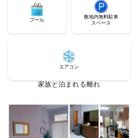
敷地内無料駐⁠車
プール
ス⁠ペ⁠ー⁠ス
エアコン
家族と泊まれる離れ