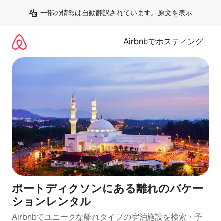
コ
一部の情報は自動翻訳されています。
原文を表示
ン
テ
ン
Airbnbでホスティング
ツ
に
ス
キ
ッ
プ
ポートディクソンにある離れのバケー
ションレンタル
Airbnbでユニークな離れタイプの宿泊施設を検索・予