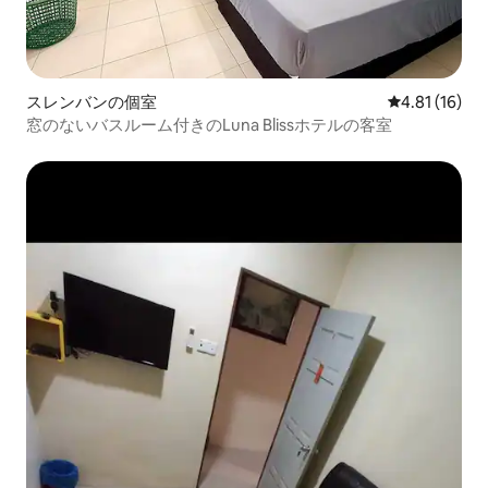
スレンバンの個室
レビュー16件
4.81 (16)
窓のないバスルーム付きのLuna Blissホテルの客室