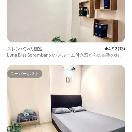
スレンバンの個室
レビュー13件
4.92 (13)
Luna Bliss Serembanのバスルーム付き窓からの眺望のお部
屋
スーパーホスト
スーパーホスト