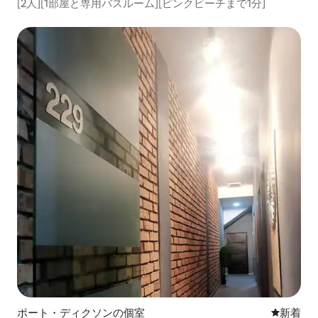
[2人][1部屋と専用バスルーム][ピンクビーチまで1分]
ポート・ディクソンの個室
新しい宿
新着