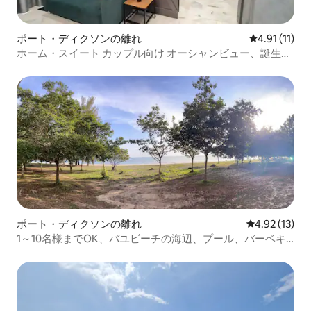
ポート・ディクソンの離れ
レビュー11件
4.91 (11)
ホーム・スイート カップル向け オーシャンビュー、誕生
日、記念日
ポート・ディクソンの離れ
レビュー13件
4.92 (13)
1～10名様までOK、バユビーチの海辺、プール、バーベキ
ュー、スチームボート