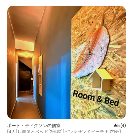
ポート・ディクソンの個室
レビュー
5 (4)
[4人]お部屋とベッド[2部屋][ピンクサンドビーチまで1分]