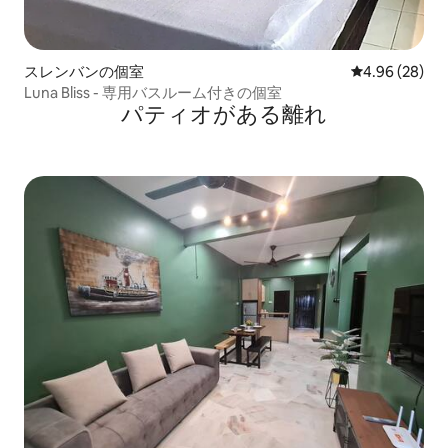
スレンバンの個室
レビュー28件
4.96 (28)
Luna Bliss - 専用バスルーム付きの個室
パティオがある離れ