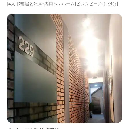
[4人][2部屋と2つの専用バスルーム]ピンクビーチまで1分]