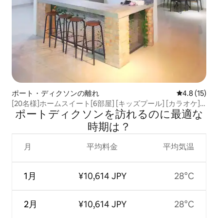
ポート・ディクソンの離れ
レビュー15
4.8 (15)
[20名様]ホームスイート[6部屋] [キッズプール] [カラオケ]
ポートディクソンを訪⁠れ⁠るの⁠に最⁠適⁠な
[BBQ]
時⁠期⁠は⁠？
月
平均料金
平均気温
1月
¥10,614 JPY
28°C
2月
¥10,614 JPY
28°C