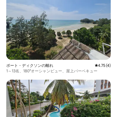
ポート・ディクソンの離れ
レビュー4件
4.75 (4)
1～13名、180°オーシャンビュー、屋上バーベキュー