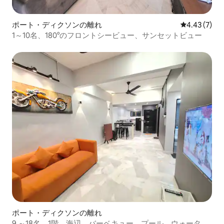
ポート・ディクソンの離れ
レビュー7件
4.43 (7)
1～10名、180°のフロントシービュー、サンセットビュー
ポート・ディクソンの離れ
9 ～18名、1階、海辺、バーベキュー、プール、ウォーター