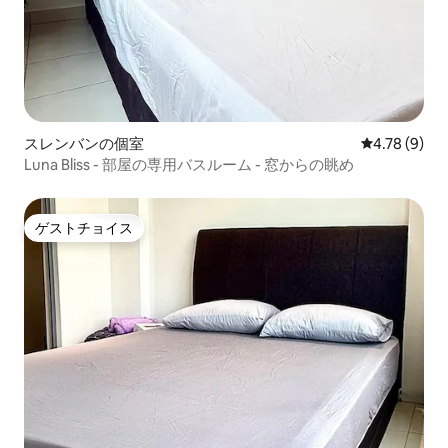
スレンバンの個室
レビュー9件
4.78 (9)
Luna Bliss - 部屋の専用バスルーム - 窓からの眺め
ゲストチョイス
ゲストチョイス