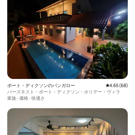
ポート・ディクソンのバンガロー
レビュー68件
4.65 (68)
バーズネスト・ポート・ディクソン・ホリデー・ヴィラ
家族
·
価格
·
快適さ