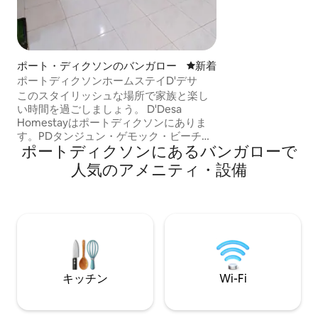
がる一戸建ての別
まり、家族連れ、
しています。海の
イは、最も温かい
ます。一緒にグリ
ポート・ディクソンのバンガロー
新しい宿泊先
新着
う。一番くつろげるツアー
ポートディクソンホームステイD'デサ
項：到着時に、HSE
このスタイリッシュな場所で家族と楽し
保証金を支払う必
い時間を過ごしましょう。 D'Desa
能です
Homestayはポートディクソンにありま
す。PDタンジュン・ゲモック・ビーチ
ポートディクソンにあるバンガローで
（グローリー・ビーチ・リゾートとグラ
ンド・レクシス）まで車で5分。有名なハ
人気のアメニティ・設備
イパーマーケット（ロータス・ルクット
とエコセーブ・ルクット）まで車で5分。
当ホームステイの周辺には有名なレスト
ランやママック屋台がたくさんありま
す。 1) ルクットのヒンドゥー教寺院まで
車で5分。 2) PDウォーターフロントまで
車で10分。 3) パンタイ・バガン・ピナン
まで車で12分。 4) Pantai Cahaya Negeri
キッチン
Wi-Fi
まで車で15分。