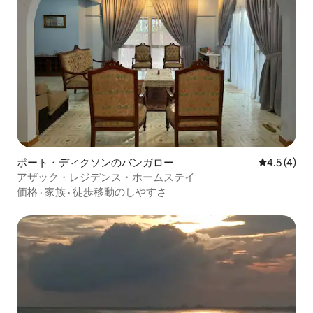
ポート・ディクソンのバンガロー
レビュー4
4.5 (4)
アザック・レジデンス・ホームステイ
価格
·
家族
·
徒歩移動のしやすさ