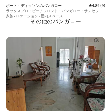
ポート・ディクソンのバンガロー
レビュー9件
4.89 (9)
ラックスプロ・ビーチフロント・バンガロー・サンセット
ビュー
家族
·
ロケーション
·
屋内スペース
その他のバンガロー