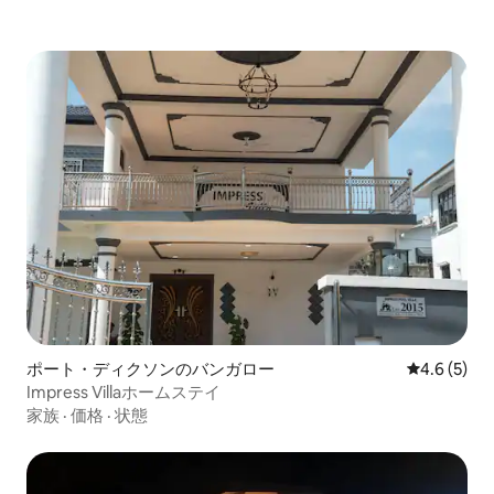
ポート・ディクソンのバンガロー
レビュー5
4.6 (5)
Impress Villaホームステイ
家族
·
価格
·
状態