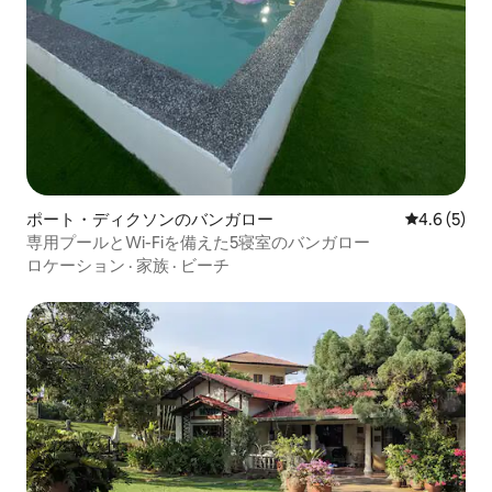
ポート・ディクソンのバンガロー
レビュー5
4.6 (5)
専用プールとWi-Fiを備えた5寝室のバンガロー
ロケーション
·
家族
·
ビーチ