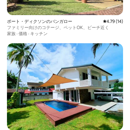
ポート・ディクソンのバンガロー
レビュー14件
4.79 (14)
ファミリー向けのコテージ、ペットOK、ビーチ近く
家族
·
価格
·
キッチン