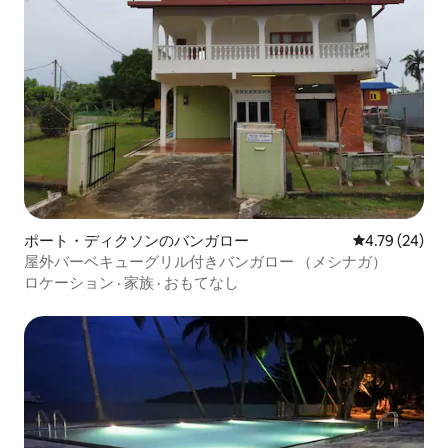
ポート・ディクソンのバンガロー
レビュー24件
4.79 (24)
屋外バーベキューグリル付きバンガロー （メシナガ）
ロケーション
·
家族
·
おもてなし