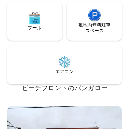
敷地内無料駐⁠車
プール
ス⁠ペ⁠ー⁠ス
エアコン
ビーチフロントのバンガロー