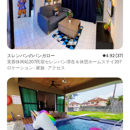
スレンバンのバンガロー
レビュー37件
4.92 (37)
芙蓉休闲站207民宿セレンバン滞在＆休憩ホームステイ207
ロケーション
·
家族
·
アクセス