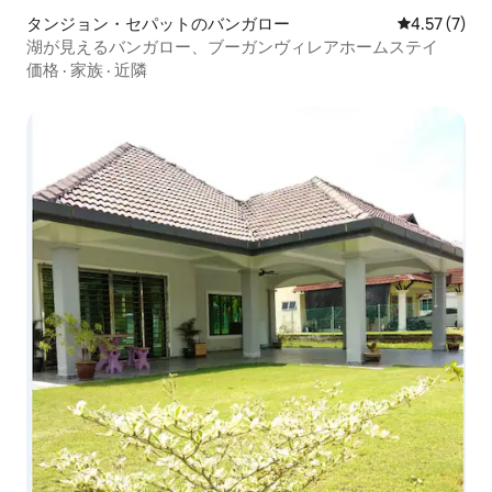
タンジョン・セパットのバンガロー
レビュー7件
4.57 (7)
湖が見えるバンガロー、ブーガンヴィレアホームステイ
価格
·
家族
·
近隣