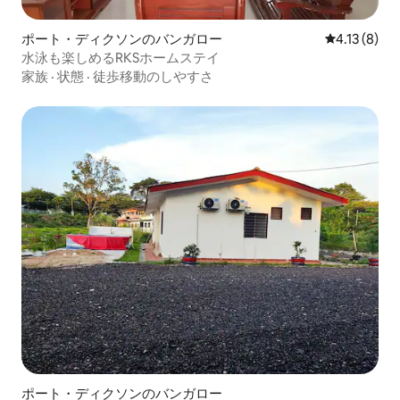
ポート・ディクソンのバンガロー
レビュー8件
4.13 (8)
水泳も楽しめるRKSホームステイ
家族
·
状態
·
徒歩移動のしやすさ
ポート・ディクソンのバンガロー