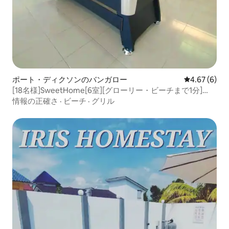
ポート・ディクソンのバンガロー
レビュー6件
4.67 (6)
[18名様]SweetHome[6室][グローリー・ビーチまで1分]
[BBQ]
情報の正確さ
·
ビーチ
·
グリル