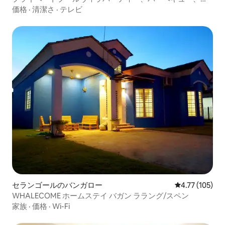
ラオケ、スレンバン2
価格
·
清潔さ
·
テレビ
セランゴールのバンガロー
レビュー105件
4.77 (105)
WHALECOME ホームステイ バガン ララング/スペン
家族
·
価格
·
Wi-Fi