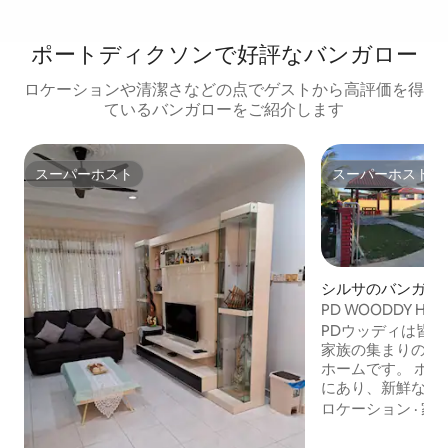
ポートディクソンで好評なバンガロー
ロケーションや清潔さなどの点でゲストから高評価を得
ているバンガローをご紹介します
スーパーホスト
スーパーホスト
スーパーホスト
スーパーホスト
シルサのバンガロ
PD WOODDY HOM
DICKSON
PDウッディは皆さ
家族の集まりのた
ホームです。 ホ
にあり、新鮮な空
の奇跡とともに、
ロケーション
·
家
スした旅をすることが
ッディがみんなを歓