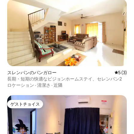
スレンバンのバンガロー
レビュー
5 (3)
長期・短期の快適なビジョンホームステイ、セレンバン2
ロケーション
·
清潔さ
·
近隣
ゲストチョイス
ゲストチョイス