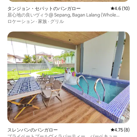
タンジョン・セパットのバンガロー
レビュー10
4.6 (10)
居心地の良いヴィラ@ Sepang, Bagan Lalang (Whole
Bungalow)
ロケーション
·
家族
·
グリル
スレンバンのバンガロー
レビュー8件
4.75 (8)
プライベートプールヴィラパーティー、バーベキュー、カ