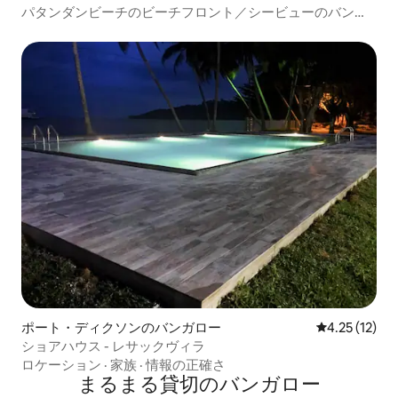
パタンダンビーチのビーチフロント／シービューのバンガ
ロー、寝室4部屋。
ポート・ディクソンのバンガロー
レビュー12件
4.25 (12)
ショアハウス - レサックヴィラ
ロケーション
·
家族
·
情報の正確さ
まるまる貸切のバンガロー