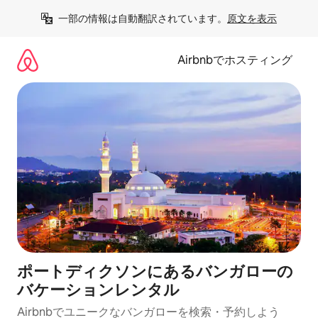
コ
一部の情報は自動翻訳されています。
原文を表示
ン
テ
ン
Airbnbでホスティング
ツ
に
ス
キ
ッ
プ
ポートディクソンにあるバンガローの
バケーションレンタル
Airbnbでユニークなバンガローを検索・予約しよう