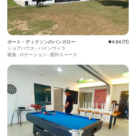
ポート・ディクソンのバンガロー
レビュー11件
4.64 (11)
ショアハウス - パインヴィラ
家族
·
ロケーション
·
屋外スペース