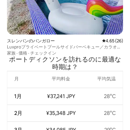
スレンバンのバンガロー
レビュー26件
4.65 (26)
Luxproプライベートプールサイドバーベキュー／カラオケ
（15名様まで）
家族
·
価格
·
チェックイン
ポートディクソンを訪⁠れ⁠るの⁠に最⁠適⁠な
時⁠期⁠は⁠？
月
平均料金
平均気温
1月
¥37,241 JPY
28°C
2月
¥35,348 JPY
28°C
3月
¥34,085 JPY
29°C