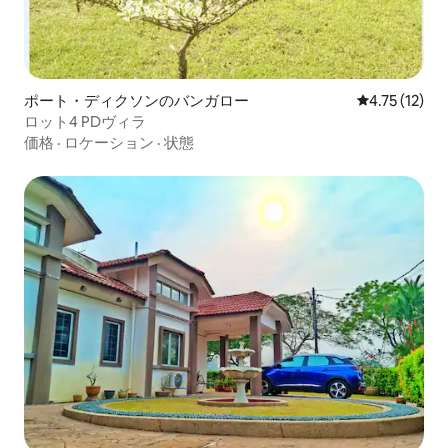
ポート・ディクソンのバンガロー
レビュー12件
4.75 (12)
ロット4 PDヴィラ
価格
·
ロケーション
·
状態