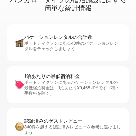
バ⁠ン⁠ガ⁠ロ⁠ー⁠タ⁠イ⁠プ⁠の宿⁠泊⁠施⁠設⁠に関⁠す⁠る
簡⁠単⁠な統⁠計⁠情⁠報
バケーションレ⁠ン⁠タ⁠ル⁠の合⁠計⁠数
ポートディクソンにある40件のバケーションレン
タルをチェックしましょう
1泊あたりの最⁠低⁠宿⁠泊⁠料⁠金
ポートディクソンにあるバケーションレンタルの
最低宿泊料金は、1泊あたり¥9,468 JPYです（税・
手数料を除く）
認証済みのゲ⁠ス⁠ト⁠レ⁠ビ⁠ュ⁠ー
840件を超える認証済みレビューを参考に選びまし
ょう