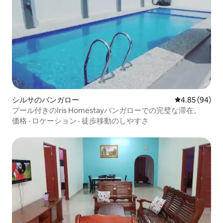
シルサのバンガロー
レビュー94件
4.85 (94)
プール付きのIris Homestayバンガローでの完璧な滞在。
価格
·
ロケーション
·
徒歩移動のしやすさ