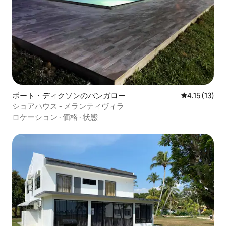
ポート・ディクソンのバンガロー
レビュー13件
4.15 (13)
ショアハウス - メランティヴィラ
ロケーション
·
価格
·
状態