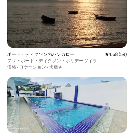
ポート・ディクソンのバンガロー
レビュー59件
4.68 (59)
ヌリ・ポート・ディクソン・ホリデーヴィラ
価格
·
ロケーション
·
快適さ