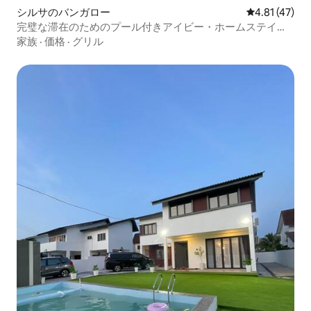
シルサのバンガロー
レビュー47件
4.81 (47)
完璧な滞在のためのプール付きアイビー・ホームステイ・
バンガロー
家族
·
価格
·
グリル