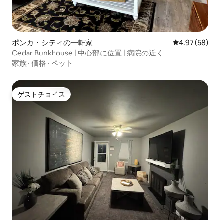
ポンカ・シティの一軒家
レビュー58件
4.97 (58)
Cedar Bunkhouse | 中心部に位置 | 病院の近く
家族
·
価格
·
ペット
ゲストチョイス
ゲストチョイス