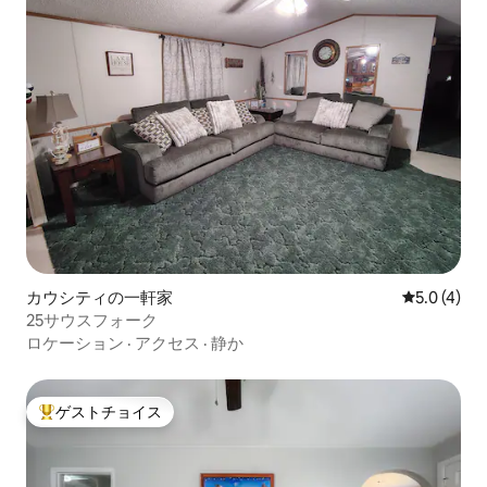
カウシティの一軒家
レビュー4
5.0 (4)
25サウスフォーク
ロケーション
·
アクセス
·
静か
ゲストチョイス
大好評のゲストチョイスです。