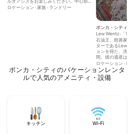
ルオアシスをお楽しみください。中心部
に位置し、医療地区やポンカシティのア
ロケーション
·
家族
·
ランドリー
トラクションにすぐにアクセスできま
す。ハートフォードハウスにはキングサ
イズのベッドルーム2部屋とバスルーム2
ポンカ・シティの
部屋があります。広いオープンコンセプ
アパート
Lew Wentz-「Whis
トのリビングルーム、キッチン、朝食ス
石油王、慈善家、
ペース、仕事専用スペース。静かな囲ま
ターであるLew W
れたパティオにつながるスタイリッシュ
ョンを得た、洗練
なシッティングエリアをお楽しみくださ
間。彼の遺産は野
い。この隠れた宝石は、すべての旅行者
りました。彼の影
ロケーション
·
移
を念頭に置いてプロが設計しました。
ポンカ・シティのバケーションレンタ
ィで活用されてい
建てられた場所を
ルで人気のアメニティ・設備
す。このお部屋は
意図的であるとい
います。休息し、
ものとのつながり
るもの： クイーンベッド フルキッチン フ
ルバスルーム Wi-
機 安全な出入り口
リグ
キッチン
Wi-Fi