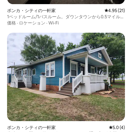
ポンカ・シティの一軒家
レビュー21件
4.95 (21)
1ベッドルーム/1バスルーム。ダウンタウンから0.5マイル！
4人宿泊可能
価格
·
ロケーション
·
Wi-Fi
ポンカ・シティの一軒家
レビュー4
5.0 (4)