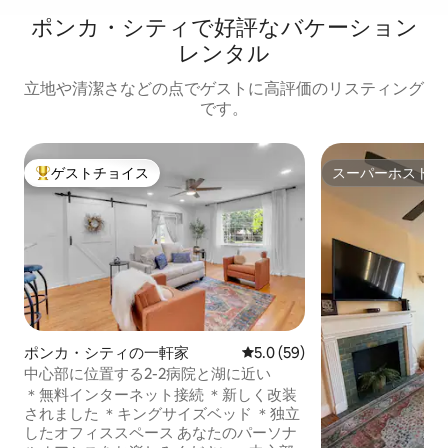
ポンカ・シティで好評なバケーション
レンタル
立地や清潔さなどの点でゲストに高評価のリスティング
です。
ゲストチョイス
スーパーホスト
大好評のゲストチョイスです。
スーパーホスト
ポンカ・シティの一軒家
レビュー59件、5つ星中5.0
5.0 (59)
中心部に位置する2-2病院と湖に近い
＊無料インターネット接続 ＊新しく改装
されました ＊キングサイズベッド ＊独立
したオフィススペース あなたのパーソナ