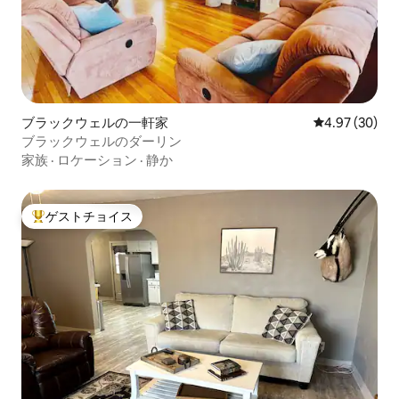
ブラックウェルの一軒家
レビュー30件
4.97 (30)
ブラックウェルのダーリン
家族
·
ロケーション
·
静か
ゲストチョイス
大好評のゲストチョイスです。