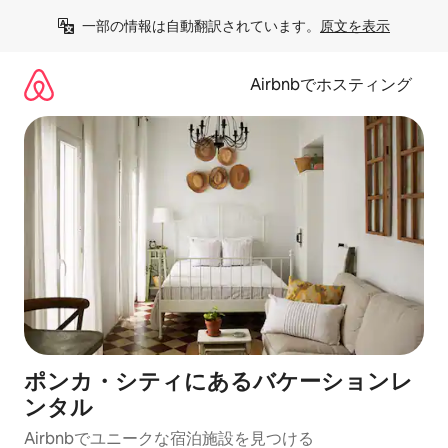
コ
一部の情報は自動翻訳されています。
原文を表示
ン
テ
ン
Airbnbでホスティング
ツ
に
ス
キ
ッ
プ
ポンカ・シティにあるバケーションレ
ンタル
Airbnbでユニークな宿泊施設を見つける