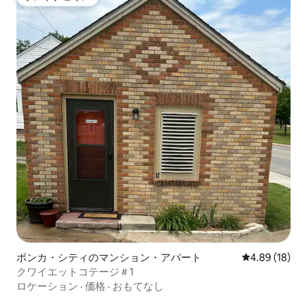
ゲストチョイス
ポンカ・シティのマンション・アパート
レビュー18件
4.89 (18)
クワイエットコテージ＃1
ロケーション
·
価格
·
おもてなし