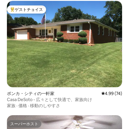
ゲストチョイス
大好評のゲストチョイスです。
ポンカ・シティの一軒家
レビュー74件
4.99 (74)
Casa DeSoto - 広々として快適で、家族向け
家族
·
価格
·
移動のしやすさ
スーパーホスト
スーパーホスト