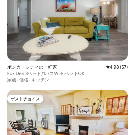
ポンカ・シティの一軒家
レビュー57件
4.98 (57)
Fox Den 3ベッド/1バスWi-FiペットOK
家族
·
価格
·
キッチン
ゲストチョイス
ゲストチョイス