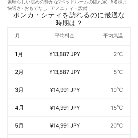
素晴らしい眺めの静かな2ベッドルームの隠れ家 - 6名様ま
でご宿泊可能
快適さ
·
おもてなし
·
アメニティ・設備
ポンカ・シティを訪⁠れ⁠るの⁠に最⁠適⁠な
時⁠期⁠は⁠？
月
平均料金
平均気温
1月
¥13,887 JPY
2°C
2月
¥13,887 JPY
5°C
3月
¥14,991 JPY
10°C
4月
¥14,991 JPY
15°C
5月
¥14,991 JPY
20°C