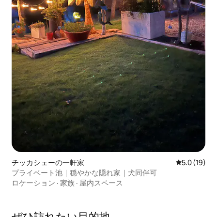
チッカシェーの一軒家
レビュー19
5.0 (19)
プライベート池｜穏やかな隠れ家｜犬同伴可
ロケーション
·
家族
·
屋内スペース
ぜひ訪⁠れ⁠た⁠い目⁠的⁠地