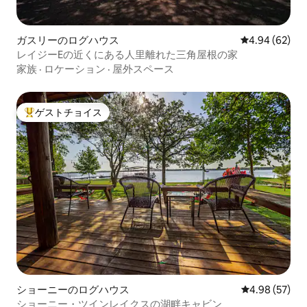
ガスリーのログハウス
レビュー62件
4.94 (62)
レイジーEの近くにある人里離れた三角屋根の家
家族
·
ロケーション
·
屋外スペース
ゲストチョイス
大好評のゲストチョイスです。
ショーニーのログハウス
レビュー57件
4.98 (57)
ショーニー・ツインレイクスの湖畔キャビン