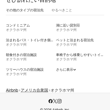
その他のタ⁠イ⁠プ⁠の宿⁠泊⁠先
やるべきこと
コンドミニアム
湖に近い貸別荘
オクラホマ州
オクラホマ州
泊まれるバス・トイレ付き個室
ペットと泊まれる宿泊先
オクラホマ州
オクラホマ州
朝食付きの宿泊施設
車椅子から移乗しやすいトイレ付きの宿泊施設
オクラホマ州
オクラホマ州
ツリーハウスの宿泊施設
さらに表示
オクラホマ州
Airbnb
アメリカ合衆国
オクラホマ州
© 2026 Airbnb, Inc.