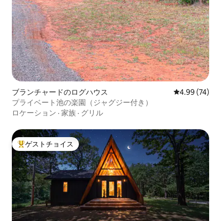
ブランチャードのログハウス
レビュー74件
4.99 (74)
プライベート池の楽園（ジャグジー付き）
ロケーション
·
家族
·
グリル
ゲストチョイス
大好評のゲストチョイスです。