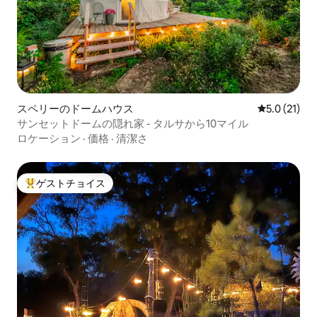
スペリーのドームハウス
レビュー21
5.0 (21)
サンセットドームの隠れ家 - タルサから10マイル
ロケーション
·
価格
·
清潔さ
ゲストチョイス
大好評のゲストチョイスです。