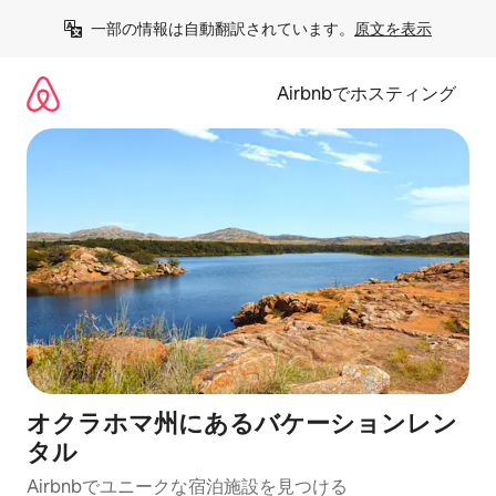
コ
一部の情報は自動翻訳されています。
原文を表示
ン
テ
ン
Airbnbでホスティング
ツ
に
ス
キ
ッ
プ
オクラホマ州にあるバケーションレン
タル
Airbnbでユニークな宿泊施設を見つける