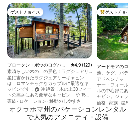
ゲストチョイス
ゲストチョイス
ゲストチョイス
大好評のゲストチ
ブロークン・ボウのログハウ
レビュー129件、5つ星中4.9
4.9 (129)
アードモアのログ
ス
素晴らしい木の上の景色！ラグジュアリ
池、ケグ、パティ
ーでロマンチックなベッド1台のキャビン
星に書かれたラグジュアリーキャビン
庭があるログハウ
アドベンチャー・
は、ロマンチックなカップルに最適なキ
ナー・フォールズ
ャビンです！🏠 🤩 絶景！木の上30フィー
ルの中心部にある
トの高さにある豪華なキャビン。 💦 15フ
ャビン。ジェット
ィートの広々としたウォークインシャワ
家族
·
ロケーション
·
移動のしやすさ
ァイヤーピットの
価格
·
家族
·
屋外ス
ーと猫足のバスタブ。 ガスコンロ、アイ
オクラホマ州のバケーションレンタル
ムテーブルでカー
ランド、高級家電を備えた🧑‍🍳デザイナ
を取りましょう。
で人気のアメニティ・設備
ーキッチン。 屋内と屋外暖炉付きの巻き
みください。全室
付きデッキには📺スマートテレビがあり
わっています。 駐
ます。 🔥 LEDライトと滝機能を備えたリ
エーカーの庭があ
ラクゼーション用ジャグジー。 最大4名