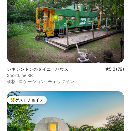
レキシントンのタイニーハウス
レビュー79
5.0 (79)
ShortLine RR
価格
·
ロケーション
·
チェックイン
ゲストチョイス
大好評のゲストチョイスです。