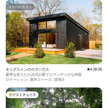
スーパーホスト
スーパーホスト
キングストンのログハウス
レビュー9件
4.78 (9)
豪華な折りたたみ式の家でロマンチックな休暇
ロケーション
·
屋外スペース
·
清潔さ
ゲストチョイス
大好評のゲストチョイスです。