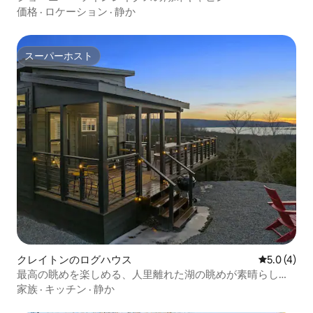
価格
·
ロケーション
·
静か
スーパーホスト
スーパーホスト
クレイトンのログハウス
レビュー4
5.0 (4)
最高の眺めを楽しめる、人里離れた湖の眺めが素晴らしい
タイニーハウス
家族
·
キッチン
·
静か