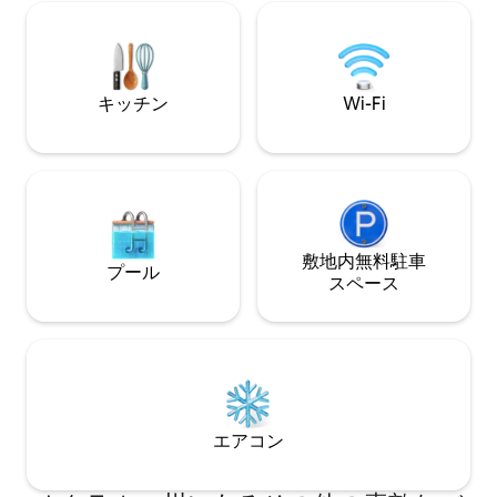
囲まれています。
様まで😴宿泊可能で、カップルや少人数
ット用のプロパン
のご家族に最適です。 🚫 🐶 申し訳ありま
10～15分以内：
せんが、ペットの同伴は禁止されていま
ン、レストラン、シ
す
分：マレー湖、ア
キッチン
Wi-Fi
ー滝
敷地内無料駐⁠車
プール
ス⁠ペ⁠ー⁠ス
エアコン