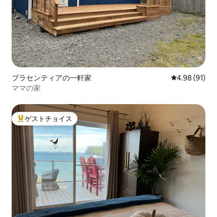
プラセンティアの一軒家
レビュー91件
4.98 (91)
ママの家
ゲストチョイス
大好評のゲストチョイスです。