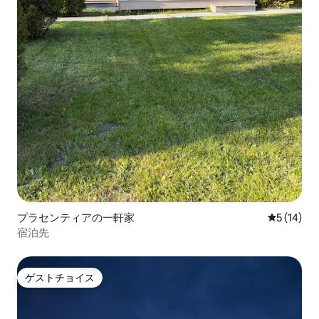
プラセンティアの一軒家
レビュー1
5 (14)
宿泊先
ゲストチョイス
ゲストチョイス