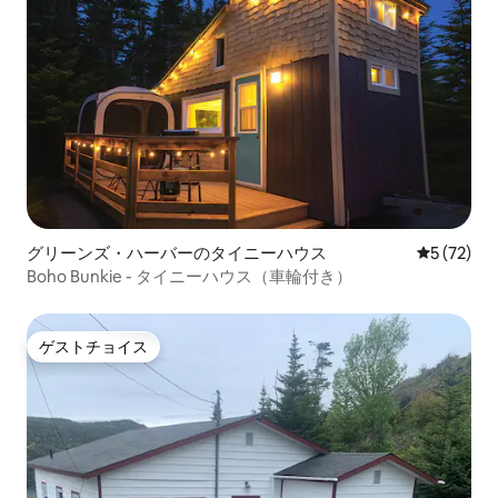
グリーンズ・ハーバーのタイニーハウス
レビュー7
5 (72)
Boho Bunkie - タイニーハウス（車輪付き）
ゲストチョイス
ゲストチョイス