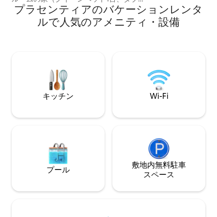
野生動物と魅力を誇
プラセンティアのバケーションレンタ
ベッド1台） 歴史あるプラセンティアの中
グサイズのベッド
心部に位置しています。 素晴らしいビー
ルで人気のアメニティ・設備
ッドルーム。バス
チのボードウォークとオルカン川の防波
できるジェットバスが
堤から1分。すべての史跡、パブ、カフ
フューズボール、
ェ、ショップから数分圏内。地元のイベ
ホールが楽しめる
ント会場まで数歩。 パティオはバーベキ
しています！ セントジョンズから1時間未
ューを楽しむのに最適な場所です。エア
満、ディルド醸造
コン、ランドリールーム、カフェなど、
プカントリーストアまで5分
自宅のような快適さをすべて備えていま
です！
す。 すべてのアメニティ・設備まで徒歩
キッチン
Wi-Fi
圏内。 マリーン・アトランティック・フ
ェリーまでわずか8 km。
敷地内無料駐⁠車
プール
ス⁠ペ⁠ー⁠ス