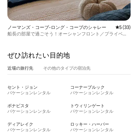
ノーマンズ・コーブ-ロング・コーブのシャレー
レビュー3
5 (33)
船長の部屋で過ごそう！オーシャンフロント／プライベー
トビーチ
ぜひ訪⁠れ⁠た⁠い目⁠的⁠地
近場の旅行先
その他のタ⁠イ⁠プ⁠の宿⁠泊⁠先
セント・ジョン
コーナーブルック
バケーションレンタル
バケーションレンタル
ボナビスタ
トウィリンゲート
バケーションレンタル
バケーションレンタル
ディアレイク
ロッキー・ハーバー
バケーションレンタル
バケーションレンタル