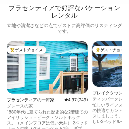
プラセンティアで好評なバケーション
レンタル
立地や清潔さなどの点でゲストに高評価のリスティング
です。
ゲストチョイス
ゲストチョイス
大好評のゲストチョイスです。
大好評のゲストチ
ブレイクタウンの
ート
ティンバークレス
プラセンティアの一軒家
レビュー249件、5つ星中4.97
4.97 (249)
レー
忙しいライフスタ
グレースの家
の快適なカントリ
1880年代に建てられた歴史的な2階建ての
スしましょう。 木々に囲まれた、素晴ら
アイリッシュ・ピーク・ソルトボック
しい2ベッドルー
ス。（メインフロアは低い天井） 2ベッド
ブがあります！ ニューファンドランドの
ルームの家（クイーンベッド1台、ダブル