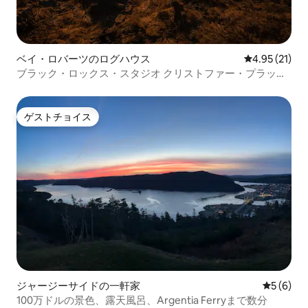
ベイ・ロバーツのログハウス
レビュー21件
4.95 (21)
ブラック・ロックス・スタジオ クリストファー・プラット
のログハウス
ゲストチョイス
ゲストチョイス
ジャージーサイドの一軒家
レビュー
5 (6)
100万ドルの景色、露天風呂、Argentia Ferryまで数分