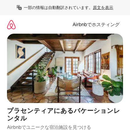
コ
一部の情報は自動翻訳されています。
原文を表示
ン
テ
ン
Airbnbでホスティング
ツ
に
ス
キ
ッ
プ
プラセンティアにあるバケーションレ
ンタル
Airbnbでユニークな宿泊施設を見つける