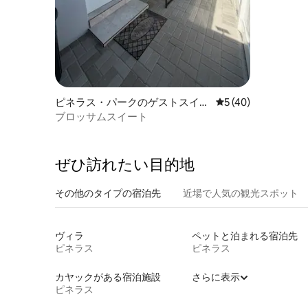
ピネラス・パークのゲストスイー
レビュー40件、5
5 (40)
ト
ブロッサムスイート
ぜひ訪⁠れ⁠た⁠い目⁠的⁠地
その他のタ⁠イ⁠プ⁠の宿⁠泊⁠先
近場で人気の観光スポット
ヴィラ
ペットと泊まれる宿泊先
ピネラス
ピネラス
カヤックがある宿泊施設
さらに表示
ピネラス