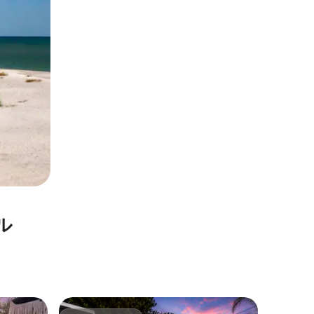
ル
オールズ