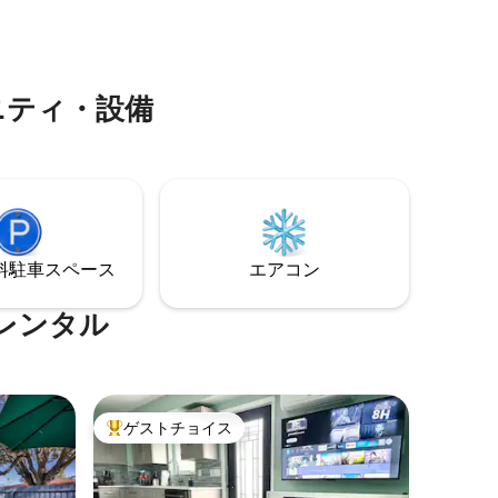
つろぎましょう。 2寝室、2バスルーム、
スティン
折りたたみ式ベッドを備えた快適な宿泊
ティング
施設で、最大6名様までご宿泊いただけま
ィアン・
す！
でわずか
ニティ・設備
⁠車ス⁠ペ⁠ー⁠ス
エアコン
レンタル
ゲストチョイス
大好評のゲストチョイスです。