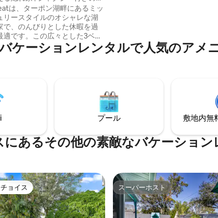
営しています！私たちは単にホ
etreatは、ターポン湖畔にあるミッ
グをしているのではなく、ホス
ュリースタイルのオシャレな湖
することが大好きです！インデ
家で、のんびりとした休暇を過
ロックスとマデイラ・ビーチま
最適です。この広々とした3ベッ
10分🏝️。
バケーションレンタルで人気のアメ
、2バスルームの宿泊施設は、オ
レイアウト、ゲームエリア、考
たデザインのスペースが特徴で
のむような湖の景色を楽しんだ
を囲むデッキでくつろいだり、
ーに浸かったり、ファイヤーピ
りで集まったりできます。ハン
グリル、ドックへのアクセスが
i
プール
敷地内無料駐
ているため、穏やかな朝と素晴
日を楽しむのに最適な場所で
内には湖で使えるカヤックが2艘
スにあるその他の素敵なバケーション
ます。Reel Retreatでおくつ
さい！
トチョイス
スーパーホスト
ゲストチョイスです。
スーパーホスト