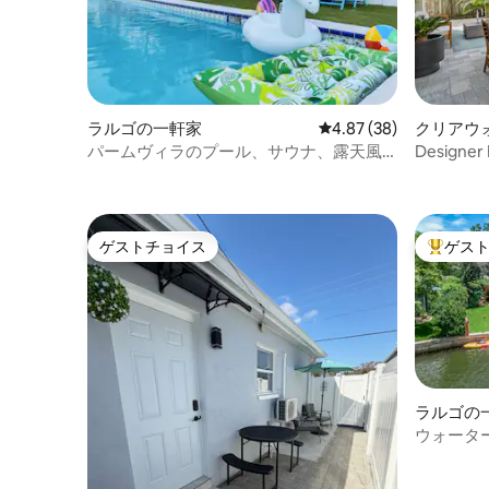
ラルゴの一軒家
レビュー38件、5つ星中
4.87 (38)
クリアウ
パームヴィラのプール、サウナ、露天風
Designer 
呂、劇場、ゴルフ
Waterfro
ゲストチョイス
ゲス
ゲストチョイス
大好評の
ラルゴの
ウォータ
ル、カヤ