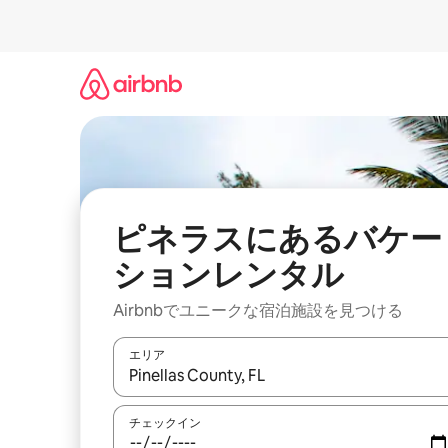
コ
ン
テ
ン
ツ
に
ス
キ
ッ
プ
ピネラスにあるバケー
ションレンタル
Airbnbでユニークな宿泊施設を見つける
エリア
検索結果が表示されたら、上下の矢印キーを使っ
チェックイン