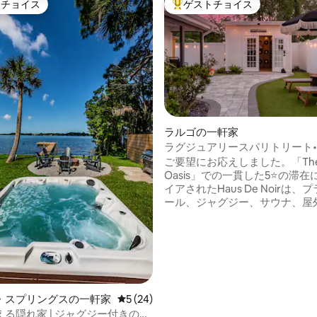
トチョイス
ゲストチョイス
ゲストチョイスです。
大好評のゲストチョイスです。
星中5つ星の平均評価
ラルゴの一軒家
ラグジュアリースパリトリート•
ャグジー•サウナ•ビーチまで10
ご要望にお応えしました。「The 
Oasis」での一貫した5⭐の滞
イアされたHaus De Noirは、
ール、ジャグジー、サウナ、屋
などを備えた、雰囲気のある3
ム／3バスルームのブティック
です！カラオケ、照明、深夜の
ーが楽しめる、あなただけの営
の隠れ家バー「ミッドナイト・
ナ」に足を踏み入れてください
ものがすべて揃っており、さら
・スプリングスの一軒家
レビュー24件、5つ星中5つ星の平均評価
5 (24)
た設備も備わっています！家族
る隠れ家 | ジャグジー付きの湖