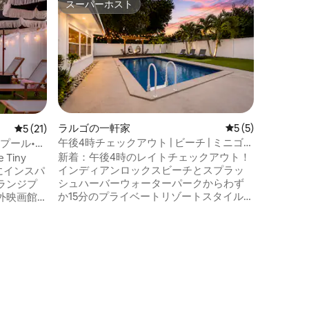
スーパーホスト
ゲスト
スーパーホスト
ゲスト
最高の塩
リゾート
独立型 
らの日の
インターネ
チスマー
ウォーク
を備えた
る洗濯機
ラルゴの一軒家
レビュー5件、5
5 (5)
レビュー21件、5つ星中5つ星の平均評価
5 (21)
トOK 
午後4時チェックアウト | ビーチ | ミニゴル
プール•ジ
車2台分
フ | プライベート | スパ
分
新着：午後4時のレイトチェックアウト！
Tiny
（ビーチ
インディアンロックスビーチとスプラッ
在にインスパ
ピーツ、
シュハーバーウォーターパークからわず
プランジプ
ィン） 
か15分のプライベートリゾートスタイルの
外映画館
ールから
Palm Breeze Retreatで、より長い休暇を
ベッドルー
ダイニン
お過ごしください！ 瞬時に熱帯のバケー
リトリート
ションへとワープした気分になれます！
エネルギ
プライベートプール、ジャグジー、ファ
業時間外
イヤーピット、ハンギングチェア、ミニ
カファ
ゴルフ、コーンホール、ビリヤード台、
。必要な
クラシックなアーケードゲームなどのプ
に充実し
レミアムアメニティでリラックスしてく
経営で運