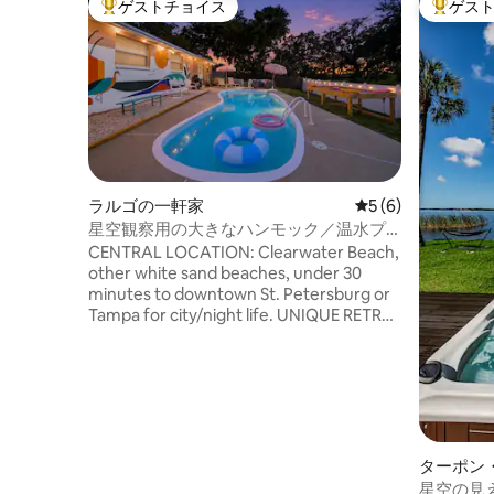
ゲストチョイス
ゲス
大好評のゲストチョイスです。
大好評の
ラルゴの一軒家
レビュー6件、5つ
5 (6)
星空観察用の大きなハンモック／温水プ
ール／スパ／ビーチの近く
CENTRAL LOCATION: Clearwater Beach,
other white sand beaches, under 30
minutes to downtown St. Petersburg or
Tampa for city/night life. UNIQUE RETRO
OASIS WHERE ONE OF YOUR BEST
EXPERIENCES ARE MADE. BACKYARD:
Heated Pool| Fire Pit | Hot Tub| Giant
Square Hammock| Outdoor Dining area|
Putting Green| Unobstructed view of the
park from our backyard GAMEROOM:
Arcades| Pool table FAMILY FRIENDLY:
ターポン
High chair |Pack'n'Play |Kids Utensils
星空の見え