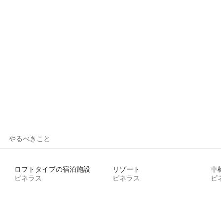
ルーム
つ星中5つ星の平均評価
やるべきこと
ロフトタイプの宿泊施設
リゾート
ピネラス
ピネラス
ピ