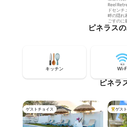
畔の家
Reel R
ドセンチ
畔の隠れ
ごすのに
ピネラスの
ドルーム
ープンな
え抜かれ
す。息を
り、建物
ジャグジ
ットの周
モック、
キッチン
Wi-F
完備され
らしい夕
す。敷地
ピネラ
用意されてい
ろぎくだ
ゲストチョイス
ゲス
ゲストチョイス
大好評の