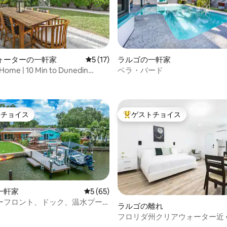
4.87つ星の平均評価
ォーターの一軒家
レビュー17件、5つ星中5つ星の平均評価
5 (17)
ラルゴの一軒家
Home | 10 Min to Dunedin
ベラ・バード
nt
トチョイス
ゲストチョイス
ゲストチョイスです。
大好評のゲストチョイスです。
一軒家
レビュー65件、5つ星中5つ星の平均評価
5 (65)
ーフロント、ドック、温水プー
ラルゴの離れ
ック、ゲーム
フロリダ州クリアウォーター近
パティオ付きキングサイズベッ