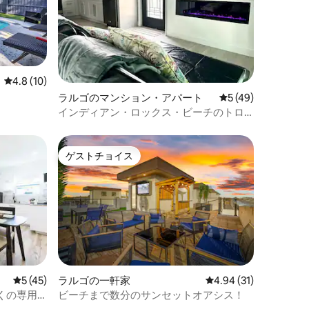
レビュー10件、5つ星中4.8つ星の平均評価
4.8 (10)
ラルゴのマンション・アパート
レビュー49件、5
5 (49)
インディアン・ロックス・ビーチのトロ
ピカルな雰囲気
ゲストチョイス
ゲストチョイス
レビュー45件、5つ星中5つ星の平均評価
5 (45)
ラルゴの一軒家
レビュー31件、5つ星
4.94 (31)
くの専用
ビーチまで数分のサンセットオアシス！
ドのワン