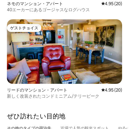
ネモのマンション・アパート
レビュー20件
4.95 (20)
40エーカーにあるゴージャスなログハウス
ゲストチョイス
ゲストチョイス
リードのマンション・アパート
レビュー20件
4.95 (20)
新しく改装されたコンドミニアム/テリーピーク
ぜひ訪⁠れ⁠た⁠い目⁠的⁠地
その他のタ⁠イ⁠プ⁠の宿⁠泊⁠先
近場で人気の観光スポット
やる