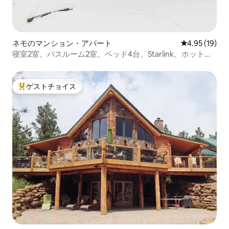
ネモのマンション・アパート
レビュー19件
4.95 (19)
寝室2室、バスルーム2室、ベッド4台、Starlink、ホットタ
ブ
ゲストチョイス
大好評のゲストチョイスです。