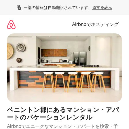
コ
一部の情報は自動翻訳されています。
原文を表示
ン
テ
ン
Airbnbでホスティング
ツ
に
ス
キ
ッ
プ
ペニントン郡にあるマンション・アパ
ートのバケーションレンタル
Airbnbでユニークなマンション・アパートを検索・予