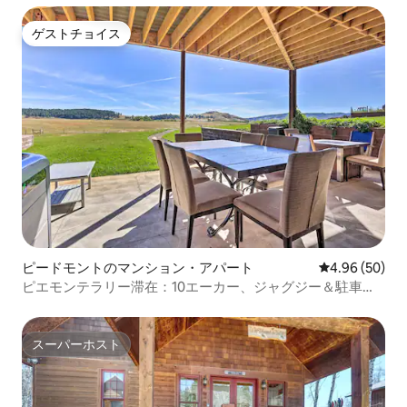
ゲストチョイス
ゲストチョイス
ピードモントのマンション・アパート
レビュー50件
4.96 (50)
ピエモンテラリー滞在：10エーカー、ジャグジー＆駐車場
付き
スーパーホスト
スーパーホスト