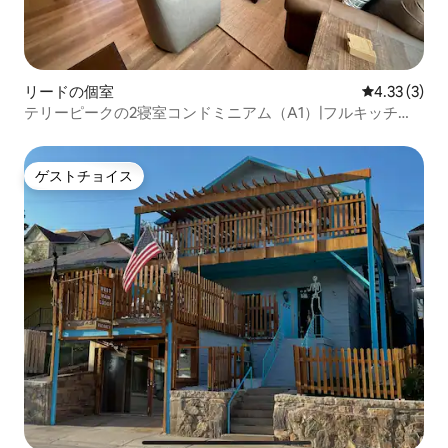
リードの個室
レビュー3件
4.33 (3)
テリーピークの2寝室コンドミニアム（A1）|フルキッチ
ン、プール付き
ゲストチョイス
ゲストチョイス