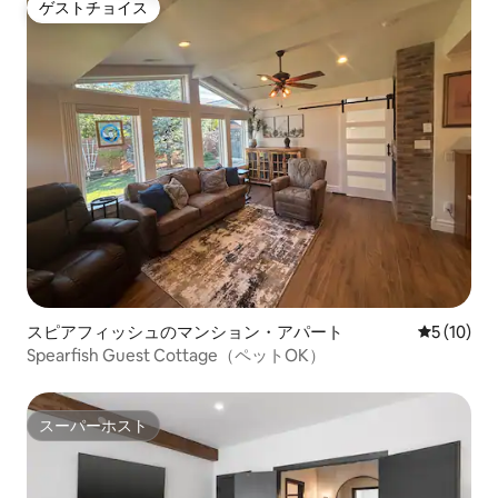
ゲストチョイス
ゲストチョイス
スピアフィッシュのマンション・アパート
レビュー1
5 (10)
Spearfish Guest Cottage（ペットOK）
スーパーホスト
スーパーホスト