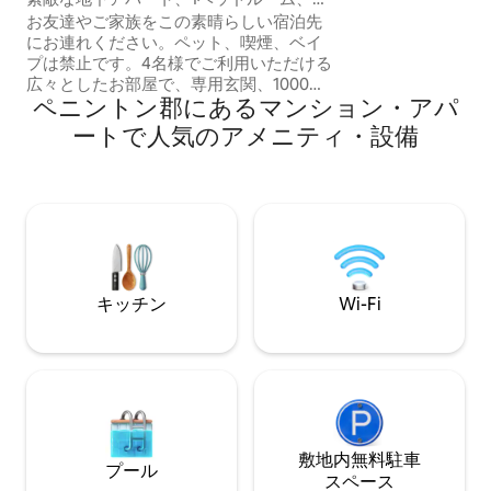
エリアの後ろには
用玄関
お友達やご家族をこの素晴らしい宿泊先
できます。 衛星テレ
にお連れください。ペット、喫煙、ベイ
います。 ボックスエルダークリークが敷
プは禁止です。4名様でご利用いただける
地内を流れていま
広々としたお部屋で、専用玄関、1000平
は、ポールを持参して
ペニントン郡にあるマンション・アパ
方フィートの居心地の良い地下室、寝室1
向けのブランコ、
室、クイーンサイズベッド、フルサイズ
ートで人気のアメニティ・設備
敷地内にあります。
の折りたたみ式ソファベッド1台のアパー
トメントです。2泊以上の場合は洗濯機・
乾燥機付き。3つの寝椅子付きの大きなソ
ファ。10月から5月まで、旅行中の看護師
またはエルスワース基地の臨時雇用者の
方には割引があります。長期滞在は2名様
のみ。ラッシュモア山、キーストーンま
で25分、バッドランズまで1時間。繁華街
キッチン
Wi-Fi
の近く。キッチンとリビングルーム、フ
ルバスルーム、大きな寝室、コーヒーバ
ー、大きなRokuテレビ2台。😊お楽しみ
ください。
敷地内無料駐⁠車
プール
ス⁠ペ⁠ー⁠ス