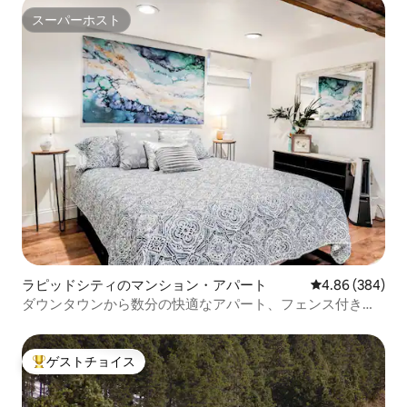
スーパーホスト
スーパーホスト
ラピッドシティのマンション・アパート
レビュー384件
4.86 (384)
ダウンタウンから数分の快適なアパート、フェンス付きの
庭付き
ゲストチョイス
大好評のゲストチョイスです。