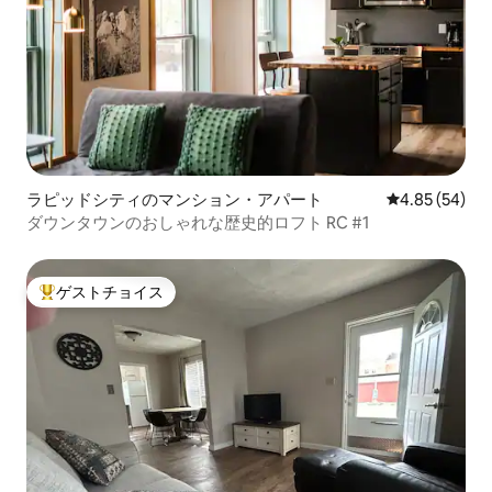
ラピッドシティのマンション・アパート
レビュー54件
4.85 (54)
ダウンタウンのおしゃれな歴史的ロフト RC #1
ゲストチョイス
大好評のゲストチョイスです。