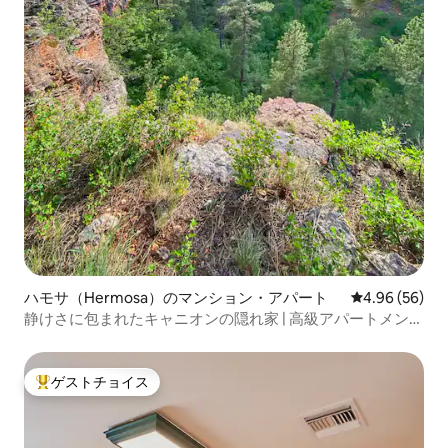
ハモサ（Hermosa）のマンション・アパート
レビュー56件
4.96 (56)
静けさに包まれたキャニオンの隠れ家 | 高級アパートメント
+ 野生生物
ゲストチョイス
大好評のゲストチョイスです。