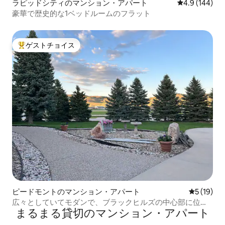
ラピッドシティのマンション・アパート
レビュー144
4.9 (144)
豪華で歴史的な1ベッドルームのフラット
ゲストチョイス
大好評のゲストチョイスです。
ピードモントのマンション・アパート
レビュー1
5 (19)
広々としていてモダンで、ブラックヒルズの中心部に位置
まるまる貸切のマンション・アパート
しています