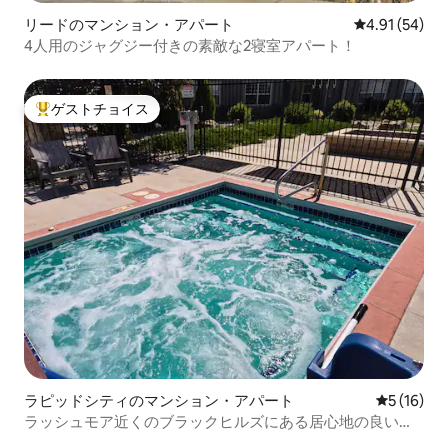
リードのマンション・アパート
レビュー54件
4.91 (54)
4人用のジャグジー付きの素敵な2寝室アパート！
ゲストチョイス
大好評のゲストチョイスです。
ラピッドシティのマンション・アパート
レビュー1
5 (16)
ラッシュモア近くのブラックヒルズにある居心地の良い隠
れ家