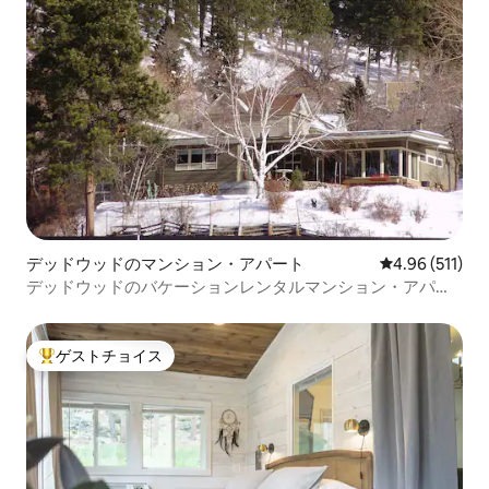
デッドウッドのマンション・アパート
レビュー511件
4.96 (511)
デッドウッドのバケーションレンタルマンション・アパー
ト
ゲストチョイス
大好評のゲストチョイスです。