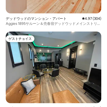
デッドウッドのマンション・アパート
レビュー304件
4.97 (304)
Aggies 1895サルーン＆売春宿デッドウッドメインストリー
ト
ゲストチョイス
ゲストチョイス