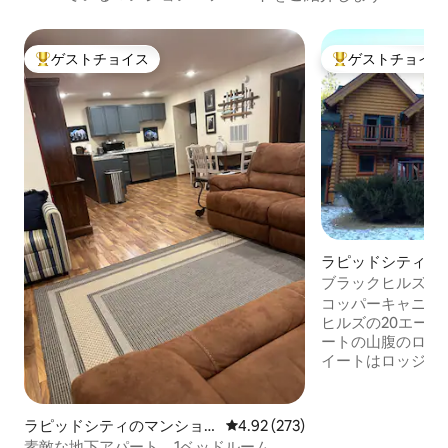
ゲストチョイス
ゲストチョイス
大好評のゲストチョイスです。
大好評のゲストチ
ラピッドシティの
ン・アパート
ブラックヒルズ・
ン・スイート
コッパーキャニオ
ヒルズの20エーカ
ートの山腹のロッ
イートはロッジの
ご宿泊いただけま
ット、フルバスル
（1室はクイーンベ
ラピッドシティのマンショ
レビュー273件、5つ星中4.92
4.92 (273)
ルベッド）、テレ
ン・アパート
素敵な地下アパート、1ベッドルーム、専