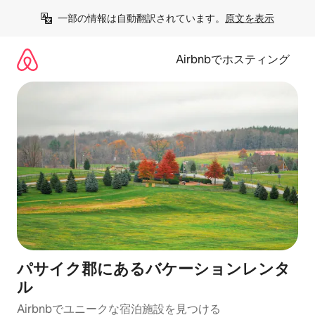
コ
一部の情報は自動翻訳されています。
原文を表示
ン
テ
ン
Airbnbでホスティング
ツ
に
ス
キ
ッ
プ
パサイク郡にあるバケーションレンタ
ル
Airbnbでユニークな宿泊施設を見つける