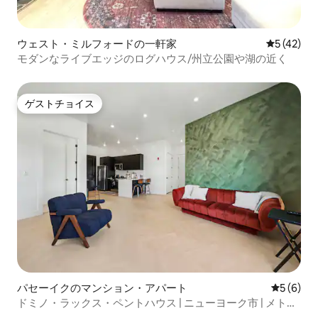
ウェスト・ミルフォードの一軒家
レビュー4
5 (42)
モダンなライブエッジのログハウス/州立公園や湖の近く
ゲストチョイス
ゲストチョイス
パセーイクのマンション・アパート
レビュー
5 (6)
ドミノ・ラックス・ペントハウス | ニューヨーク市 | メトロ
ライフ | ニュアーク・リバティ国際空港