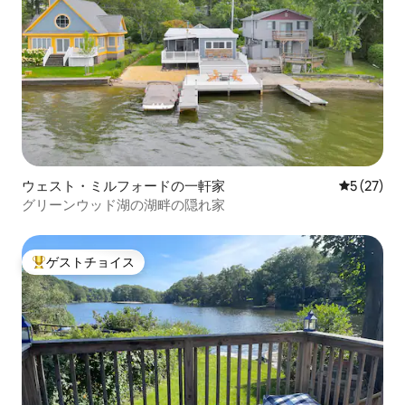
ウェスト・ミルフォードの一軒家
レビュー2
5 (27)
グリーンウッド湖の湖畔の隠れ家
ゲストチョイス
大好評のゲストチョイスです。