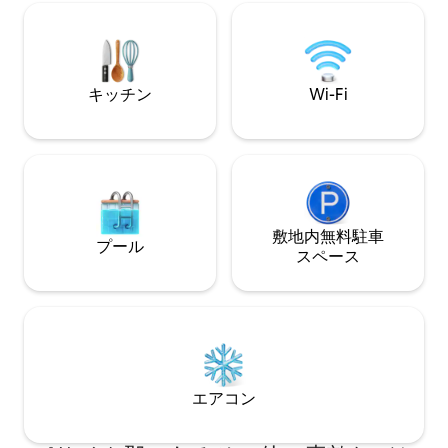
ンクリーク、アップトレイル、グレート
この高評価のシッ
ゴージ、ミネラルズ、バーノンまで10分
プステートで忘れ
ウォーウィック、ワイナリー、クリスタ
します。水辺を見
ル・スプリングスまで15分 マウント・ピ
ャグジーでリラッ
ートまで25分 レゴランドNY＆JH/WF HQ
ォーターフロント
キッチン
Wi-Fi
まで35分
占めしてお楽しみ
止。アレルゲンフ
敷地内無料駐⁠車
プール
ス⁠ペ⁠ー⁠ス
エアコン