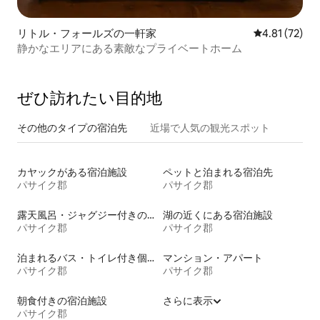
リトル・フォールズの一軒家
レビュー72件
4.81 (72)
静かなエリアにある素敵なプライベートホーム
ぜひ訪⁠れ⁠た⁠い目⁠的⁠地
その他のタ⁠イ⁠プ⁠の宿⁠泊⁠先
近場で人気の観光スポット
カヤックがある宿泊施設
ペットと泊まれる宿泊先
パサイク郡
パサイク郡
露天風呂・ジャグジー付きの宿泊施設
湖の近くにある宿泊施設
パサイク郡
パサイク郡
泊まれるバス・トイレ付き個室
マンション・アパート
パサイク郡
パサイク郡
朝食付きの宿泊施設
さらに表示
パサイク郡