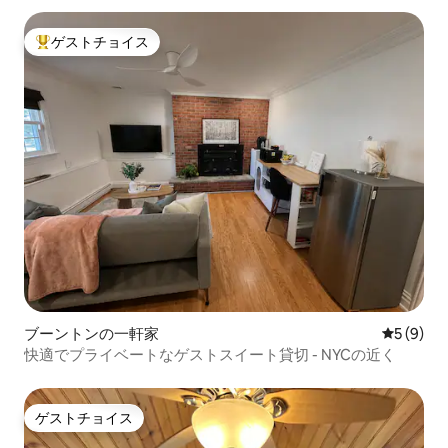
ゲストチョイス
大好評のゲストチョイスです。
ブーントンの一軒家
レビュー
5 (9)
快適でプライベートなゲストスイート貸切 - NYCの近く
ゲストチョイス
ゲストチョイス