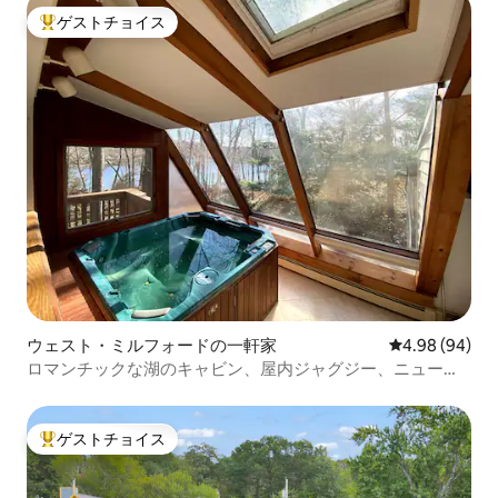
ゲストチョイス
大好評のゲストチョイスです。
ウェスト・ミルフォードの一軒家
レビュー94件
4.98 (94)
ロマンチックな湖のキャビン、屋内ジャグジー、ニューヨ
ーク市から1時間
ゲストチョイス
大好評のゲストチョイスです。