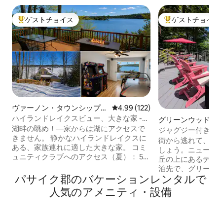
ゲストチョイス
ゲストチョイス
大好評のゲストチョイスです。
大好評のゲストチ
ヴァーノン・タウンシップの
レビュー122件、5つ星中4.99
4.99 (122)
一軒家
ハイランドレイクスビュー、大きな家 -
グリーンウッド・
家族で楽しめる、バーノン
湖畔の眺め！—家からは湖にアクセスで
コテージ
ジャグジー付きの
きません。 静かなハイランドレイクスに
を楽しめる隠れ家
街から逃れて、シ
ある、家族連れに適した大きな家。 コミ
しょう。ニューヨ
ュニティクラブへのアクセス（夏）： 5つ
丘の上にあるデザ
の湖、ビーチ、クラブハウス、ボート発
泊先で、グリーン
進— 1日2ドル。クラブのドックまで徒歩
パサイク郡のバケーションレンタルで
景色、完全な静け
でわずか2軒先！ ⭐ 125件以上の5つ星レビ
アメニティをお楽
人気のアメニティ・設備
ュー ☕ コーヒー＆朝食の軽食 🎲ボードゲ
畔での静かな休暇
ームとアーケード 🗽ニューヨークから1時
末、地域のイベン
間 ワワヤンダ州立公園まで5分 マウンテ
な拠点など、お探