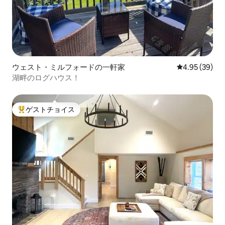
ウェスト・ミルフォードの一軒家
レビュー39件
4.95 (39)
湖畔のログハウス！
ゲストチョイス
大好評のゲストチョイスです。