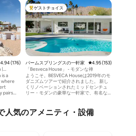
パームス
ゲストチョイス
ゲス
大好評のゲストチョイスです。
大好評
Stardust
Ranch 
パームス
この魅力
のプライ
建てられ
にリフレ
室のよう
ート）、
ァイヤー
レビュー176件、5つ星中4.94つ星の平均評価
4.94 (176)
パームスプリングスの一軒家
レビュー153件、5つ星
4.95 (153)
屋外シャワー
 |
「Besveca House」 - モダンな禅
ンがあり
is a
ようこそ。BESVECA Houseは2019年のモ
カップル
t where
ダニズムツアーで紹介されました。 新し
の庭、共
ert
くリノベーションされたミッドセンチュ
スできま
y pairs
リー・モダンの豪華な一軒家で、有名な
ます。近
 handmade
インディアン・キャニオンズ・ゴルフコ
ュリーの
ol to
ースに位置しています。2寝室2バスルー
気⁠のア⁠メ⁠ニ⁠テ⁠ィ⁠・⁠設⁠備
ce for
ムの広々としたオープンフロアのこのお
 alike.
家は、どこから見ても大自然を感じるこ
とができます。サン・ジャシント山脈の
麓に位置する13,000平方フィートの敷地
には、プール、ホットタブ、ファイヤー