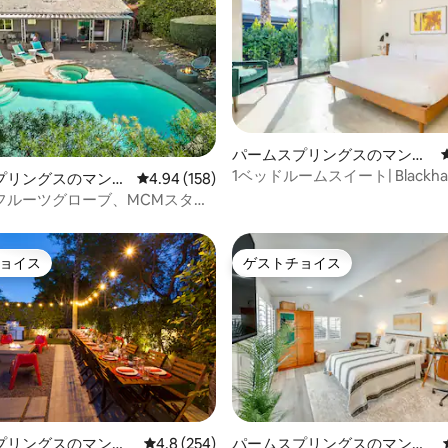
中4.91つ星の平均評価
パームスプリングスのマンシ
ョン・アパート
1ベッドルームスイート| Blackhaus
プリングスのマンシ
レビュー158件、5つ星中4.94つ星の平均評価
4.94 (158)
by AvantStay
パート
フルーツグローブ、MCMスタイ
カシータ
ョイス
ゲストチョイス
ョイス
ゲストチョイス
中4.83つ星の平均評価
プリングスのマンシ
レビュー254件、5つ星中4.8つ星の平均評価
4.8 (254)
パームスプリングスのマンシ