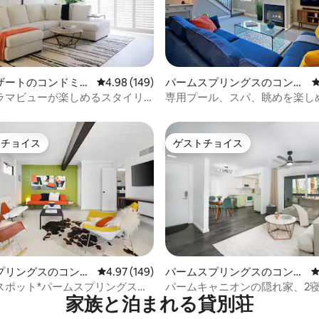
中4.95つ星の平均評価
ザートのコンドミニ
レビュー149件、5つ星中4.98つ星の平均評価
4.98 (149)
パームスプリングスのコンド
ミニアム
ラマビューが楽しめるスタイリ
専用プール、スパ、眺めを楽し
2寝室2バスルーム！
びりしたタウンハウス
トチョイス
ゲストチョイス
ゲストチョイスです。
ゲストチョイス
中4.9つ星の平均評価
プリングスのコンド
レビュー149件、5つ星中4.97つ星の平均評価
4.97 (149)
パームスプリングスのコンド
ミニアム
スポット*パームスプリングス、
パームキャニオンの隠れ家、2寝
家族と泊まれる貸別荘
ーヨロッジ
ルーム、プールとパティオ付き