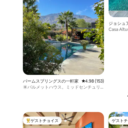
ジョシュ
Casa Alt
パ、絶景
パームスプリングスの一軒家
レビュー153件、5つ星
4.98 (153)
☀パルメットハウス。ミッドセンチュリ
ーの豪華なオアシス☀
ゲストチョイス
ゲストチ
大好評のゲストチョイスです。
ゲストチ