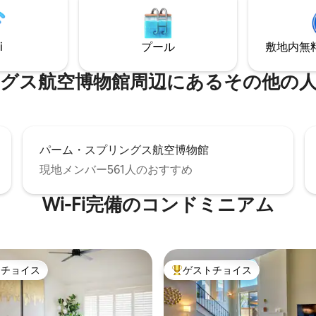
ィ・設備を備えたリラクゼーシ
ースとして設計されています。
イベートな場所は、ロマンチッ
i
プール
敷地内無料駐
や、友人や家族との思い出に残
最適です。
空博物館⁠周⁠辺⁠に⁠あ⁠るそ⁠の⁠他⁠の人⁠気⁠
パーム・スプリングス航空博物館
現地メンバー561人のおすすめ
Wi-Fi完備のコンドミニアム
トチョイス
ゲストチョイス
ゲストチョイスです。
大好評のゲストチョイスです。