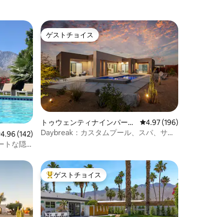
ゲストチョイス
ゲストチョイス
トゥウェンティナインパーム
レビュー196件、5つ星
4.97 (196)
スの一軒家
Daybreak：カスタムプール、スパ、サウ
レビュー142件、5つ星中4.96つ星の平均評価
4.96 (142)
ナ、ウェルネスルーム
ートな隠
ゲストチョイス
大好評のゲストチョイスです。