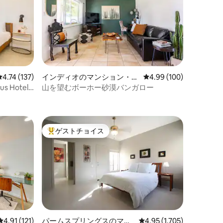
レビュー137件、5つ星中4.74つ星の平均評価
4.74 (137)
インディオのマンション・ア
レビュー100件、5つ星
4.99 (100)
パート
 Hotel
山を望むボーホー砂漠バンガロー
ゲストチョイス
大好評のゲストチョイスです。
レビュー121件、5つ星中4.91つ星の平均評価
4.91 (121)
パームスプリングスのマン
レビュー1,705件、5つ星
4.95 (1,705)