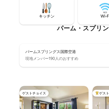
アメニテ
戸、ボッシュ製家電、展示会レベルの美
ョンスペ
術品、2台収納可能なガレージ、低床式の
このプラ
リビングルーム、ファイヤーピット、屋
キッチン
Wi-F
クな休暇
外ソファ／ダイニングエリア、塩水プー
る休暇に
ル、ジャグジーが備わっています。高級
感、エレガンス、プライバシーを兼ね備
パーム・スプリングス航
えています。地元の5⭐️オーナーが運営し
ています。
パームスプリングス国際空港
現地メンバー190人のおすすめ
ゲストチョイス
ゲス
ゲストチョイス
大好評の