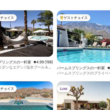
トチョイス
ゲストチョイス
ゲストチョイスです。
大好評のゲストチョイスです。
中4.96つ星の平均評価
プリングスの一軒家
レビュー198件、5つ星中4.99つ星の平均評価
4.99 (198)
ダンなエデン | 塩水プール＆ス
パームスプリングスの一軒家
眺望
パームスプリングスのプライベ
れ家（プール＆山の眺め付き）
トチョイス
Luxe
ゲストチョイスです。
Luxe