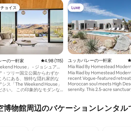
トチョイス
Luxe
ゲストチョイスです。
Luxe
ユッカバレーの一軒家
レーの一軒家
レビュー115件、5つ星中4.98つ星の平均評価
4.98 (115)
Mia Riad By Homestead Modern
eekend House」 - ジョシュアツ
中4.99つ星の平均評価
Featured in Vogue
Mia Riad by Homestead Modern 
ア・ツリー国立公園からわずか
recent Vogue-featured retrea
ころにある、独特な隠れ家的な
Moroccan soul meets High Des
ス「The Weekend House」
serenity. This 2.5-acre sanctuar
ださい。 この印象的なモダンな
bold architectural arches and
Airbnbでも人気があり、現在
tiles with a heated saltwater po
オーナーにより運営されていま
⁠辺⁠のバ⁠ケ⁠ー⁠シ⁠ョ⁠ン⁠レ⁠ン⁠タ⁠ル⁠で人⁠
create a transportive experien
エーカーの広大な砂漠の中にあ
design lovers and slow travelers
の人々に邪魔されることのない
な空間です。 ミニマリズムとラ
ーを融合させたThe Weekend
は、快適に過ごすためのすべての