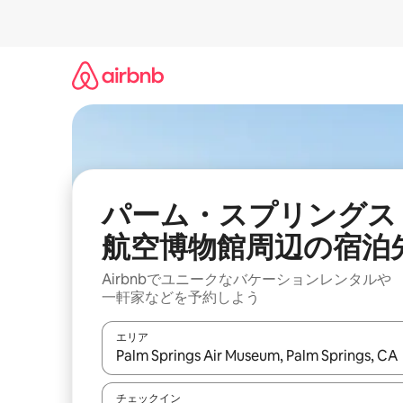
コ
ン
テ
ン
ツ
に
ス
キ
ッ
プ
パーム・スプリングス
航空博物館⁠周⁠辺⁠の宿⁠泊⁠
Airbnbでユニークなバ⁠ケ⁠ー⁠シ⁠ョ⁠ンレ⁠ン⁠タ⁠ルや
一⁠軒⁠家な⁠ど⁠を予⁠約⁠し⁠よ⁠う
エリア
検索結果が表示されたら、上下の矢印キーを使っ
チェックイン