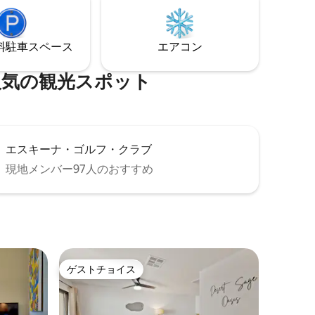
ピット、BBQ、ボッチェボールコート、
屋外ダイニングエリア、星空観賞デッキ
があります。（パームスプリングス市ID
⁠車ス⁠ペ⁠ー⁠ス
エアコン
#3913） この宿泊施設全体、敷地、パティ
オ
の観⁠光⁠ス⁠ポ⁠ッ⁠ト
エスキーナ・ゴルフ・クラブ
現地メンバー97人のおすすめ
ゲストチョイス
ゲストチョイス