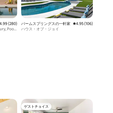
ビュー280件、5つ星中4.99つ星の平均評価
4.99 (280)
パームスプリングスの一軒家
レビュー106件、5つ星
4.95 (106)
ury, Pool
ハウス・オブ・ジョイ
ト
ゲストチョイス
ゲストチョイス