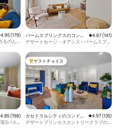
レビュー179件、5つ星中4.95つ星の平均評価
4.95 (179)
パームスプリングスのコンド
レビュー141件、5つ星
4.87 (141)
ミニアム
めるのん
デザートセージ・オアシス - パームスプリ
ングスのダウンタウン
ゲストチョイス
大好評のゲストチョイスです。
レビュー198件、5つ星中4.85つ星の平均評価
4.85 (198)
カセドラルシティのコンドミ
レビュー135件、5つ星
4.97 (135)
ニアム
室2バス
デザートプリンセスカントリークラブの
LUX 2寝室コンドミニアム