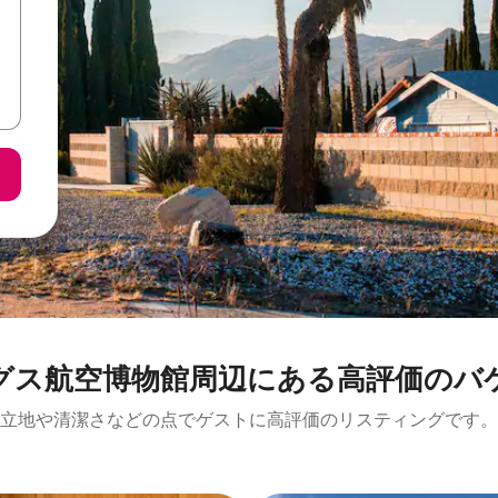
博物館⁠周⁠辺⁠に⁠あ⁠る高⁠評⁠価⁠のバ⁠ケ⁠ー⁠
立地や清潔さなどの点でゲストに高評価のリスティングです。