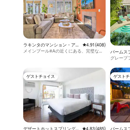
ラキンタのマンション・アパ
レビュー408件、5つ星
4.91 (408)
ート
メインプール#Aの近くにある、完璧なロ
パームス
ケーションの魅力的なヴィラ
ョン・ア
グレープ
ルの家と
ゲストチョイス
ゲストチ
ゲストチョイス
ゲストチ
デザートホットスプリングス
レビュー485件、5つ星
4.83 (485)
パームス