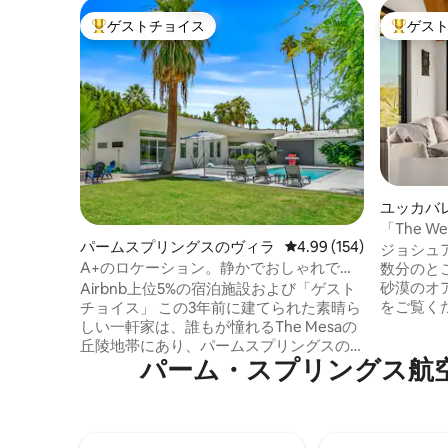
ゲストチョイス
ゲス
大好評のゲストチョイスです。
大好評の
ユッカバ
「The W
パームスプリングスのヴィラ
レビュー154件、5つ星
4.99 (154)
リー
ジョシュ
A+のロケーション。静かでおしゃれでプ
数分のと
ライベート。ダウンタウン近く
砂漠のオアシ
Airbnb上位5%の宿泊施設および「ゲスト
をご覧く
チョイス」 この3年前に建てられた素晴ら
建築物は、
しい一軒家は、誰もが憧れるThe Mesaの
は新しい
丘陵地帯にあり、パームスプリングスの
パーム・スプリングス航空博物館⁠周
す。10
ダウンタウンの人気スポットからわずか
り、ほか
数分の距離にあります。ミッドセンチュ
隠れ家的
リー・モダンスタイルをイメージしたこ
グジュアリ
の家には、寝室3室、スイートバスルーム
House
3室、天井高14フィート、ガラス製の引き