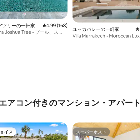
アツリーの一軒家
レビュー168件、5つ星中4.99つ星の平均評価
4.99 (168)
ユッカバレーの一軒家
レ
ura Joshua Tree - プール、ス
Villa Marrakech • Moroccan Lux
& Spa
中4.98つ星の平均評価
エアコン付きのマンション・アパー
ョイス
スーパーホスト
ョイス
スーパーホスト