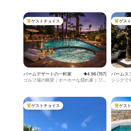
ゲストチョイス
ゲス
大好評のゲストチョイスです。
大好評の
パームデザートの一軒家
レビュー157件、5つ星
4.96 (157)
パームス
ゴルフ場の眺望｜ボーホーな隠れ家｜プ
シックでモ
ール+ジャグジー
パ＋山の
ゲストチョイス
ゲス
大好評のゲストチョイスです。
大好評の