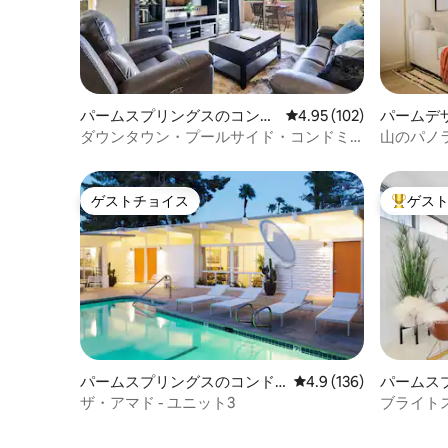
パームスプリングスのコンド
レビュー102件、5つ星
4.95 (102)
パームデ
ミニアム
アム
ダウンタウン・プールサイド・コンドミ
山のパノ
ニアムはカジノまで徒歩圏内です。
ッシュな
ゲストチョイス
ゲス
ゲストチョイス
大好評の
パームスプリングスのコンド
レビュー136件、5つ星
4.9 (136)
パームス
ミニアム
ミニアム
ザ・アマド - ユニット3
ブライト
オコティ