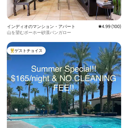
インディオのマンション・アパート
レビュー100件
4.99 (100)
山を望むボーホー砂漠バンガロー
ゲストチョイス
大好評のゲストチョイスです。