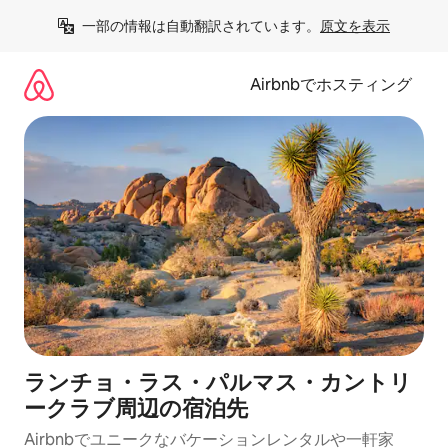
コ
一部の情報は自動翻訳されています。
原文を表示
ン
テ
ン
Airbnbでホスティング
ツ
に
ス
キ
ッ
プ
ランチョ・ラス・パルマス・カントリ
ークラブ⁠周⁠辺⁠の宿⁠泊⁠先
Airbnbでユニークなバ⁠ケ⁠ー⁠シ⁠ョ⁠ンレ⁠ン⁠タ⁠ルや一⁠軒⁠家