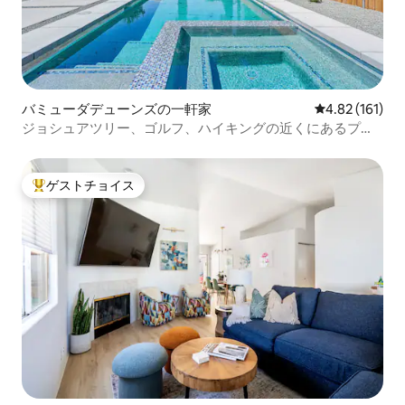
バミューダデューンズの一軒家
レビュー161件
4.82 (161)
ジョシュアツリー、ゴルフ、ハイキングの近くにあるプー
ル付きのCasa de Oro
ゲストチョイス
大好評のゲストチョイスです。