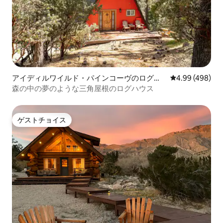
アイディルワイルド・パインコーヴのログハ
レビュー498件
4.99 (498)
ウス
森の中の夢のような三角屋根のログハウス
ゲストチョイス
ゲストチョイス