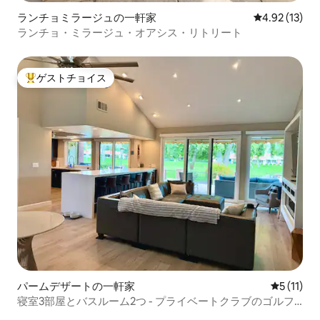
ランチョミラージュの一軒家
レビュー13件
4.92 (13)
ランチョ・ミラージュ・オアシス・リトリート
ゲストチョイス
大好評のゲストチョイスです。
パームデザートの一軒家
レビュー1
5 (11)
寝室3部屋とバスルーム2つ - プライベートクラブのゴルフ
／テニス／ピボディボウリングアメニティ