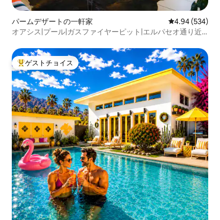
パームデザートの一軒家
レビュー534件
4.94 (534)
オアシス|プール|ガスファイヤーピット|エルパセオ通り近
く
ゲストチョイス
大好評のゲストチョイスです。