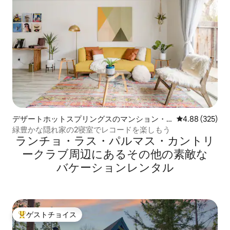
デザートホットスプリングスのマンション・
レビュー325件
4.88 (325)
アパート
緑豊かな隠れ家の2寝室でレコードを楽しもう
ランチョ・ラス・パルマス・カントリ
ークラブ⁠周⁠辺⁠に⁠あ⁠るそ⁠の⁠他⁠の素⁠敵⁠な
バ⁠ケ⁠ー⁠シ⁠ョ⁠ン⁠レ⁠ン⁠タ⁠ル
ゲストチョイス
大好評のゲストチョイスです。