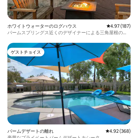
ホワイトウォーターのログハウス
レビュー187件
4.97 (187)
パームスプリングス近くのデザイナーによる三角屋根のキ
ャビン、ジャグジー
ゲストチョイス
ゲストチョイス
パームデザートの離れ
レビュー368件
4.92 (368)
豪華なプライベートパームデザートカシータ