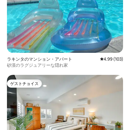
ラキンタのマンション・アパート
レビュー103件
4.99 (103)
砂漠のラグジュアリーな隠れ家
ゲストチョイス
ゲストチョイス