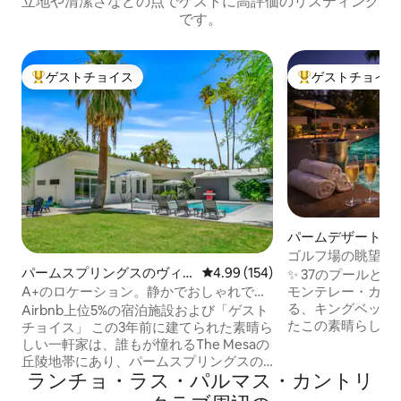
立地や清潔さなどの点でゲストに高評価のリスティング
です。
ゲストチョイス
ゲストチョイス
大好評のゲストチョイスです。
大好評のゲストチ
パームデザートの
ゴルフ場の眺望｜
パームスプリングスのヴィ
レビュー154件、5つ星中4.99
4.99 (154)
ール+ジャグジー
✨ 37のプールと
ラ
A+のロケーション。静かでおしゃれでプ
モンテレー・カン
ライベート。ダウンタウン近く
る、キングベッド
Airbnb上位5%の宿泊施設および「ゲスト
たこの素晴らしい
チョイス」 この3年前に建てられた素晴ら
過ごしましょう。
しい一軒家は、誰もが憧れるThe Mesaの
た、フェアウェイ
丘陵地帯にあり、パームスプリングスの
ランチョ・ラス・パルマス・カントリ
きる、ゲート付き
ダウンタウンの人気スポットからわずか
れ家的な場所です
数分の距離にあります。ミッドセンチュ