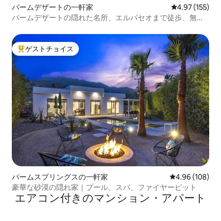
パームデザートの一軒家
レビュー155件
4.97 (155)
パームデザートの隠れた名所、エルパセオまで徒歩、無料
のEV充電！
ゲストチョイス
大好評のゲストチョイスです。
パームスプリングスの一軒家
レビュー108件
4.96 (108)
豪華な砂漠の隠れ家｜プール、スパ、ファイヤーピット
エアコン付きのマンション・アパート