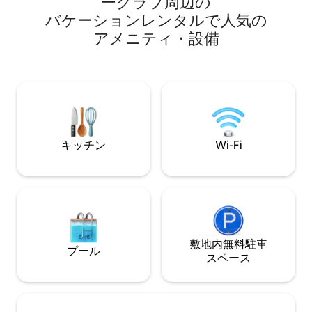
ークラブ⁠周⁠辺⁠の
クラブハウスでの
リー・モダンスタイルをイメージしたこ
バ⁠ケ⁠ー⁠シ⁠ョ⁠ン⁠レ⁠ン⁠タ⁠ル⁠で人⁠気⁠の
ンター、無料のゴ
の家には、寝室3室、スイートバスルーム
37のプールとス
3室、天井高14フィート、ガラス製の引き
ア⁠メ⁠ニ⁠テ⁠ィ⁠・⁠設⁠備
みください。すべ
戸、ボッシュ製家電、展示会レベルの美
セオ、DSRTサー
術品、2台収納可能なガレージ、低床式の
イ、コーチェラ、
リビングルーム、ファイヤーピット、屋
ズ・テニスガーデ
外ソファ／ダイニングエリア、塩水プー
ク上の砂漠での暮
ル、ジャグジーが備わっています。高級
さ。ボーホーな雰
感、エレガンス、プライバシーを兼ね備
えています。地元の5⭐️オーナーが運営し
ています。
キッチン
Wi-Fi
敷地内無料駐⁠車
プール
ス⁠ペ⁠ー⁠ス