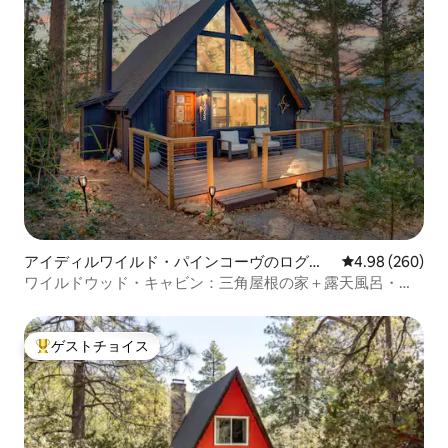
アイディルワイルド・パインコーヴのログハ
レビュー260件
4.98 (260)
ウス
ワイルドウッド・キャビン：三角屋根の家＋露天風呂・ジ
ャグジー
ゲストチョイス
大好評のゲストチョイスです。