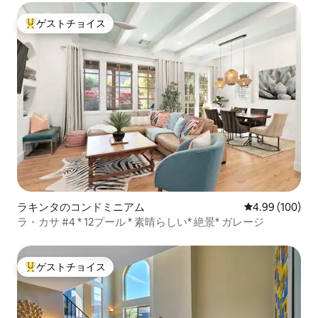
ゲストチョイス
大好評のゲストチョイスです。
ラキンタのコンドミニアム
レビュー100件
4.99 (100)
ラ・カサ #4 * 12プール * 素晴らしい* 絶景* ガレージ
ゲストチョイス
大好評のゲストチョイスです。