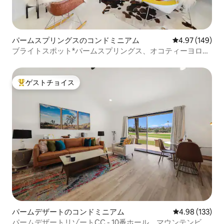
パームスプリングスのコンドミニアム
レビュー149件
4.97 (149)
ブライトスポット*パームスプリングス、オコティーヨロッ
ジ
ゲストチョイス
大好評のゲストチョイスです。
パームデザートのコンドミニアム
レビュー133件
4.98 (133)
パームデザートリゾートCC - 10番ホール、マウンテンビュ