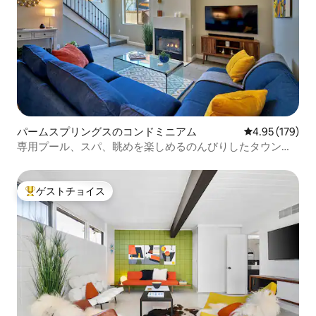
パームスプリングスのコンドミニアム
レビュー179件
4.95 (179)
専用プール、スパ、眺めを楽しめるのんびりしたタウンハ
ウス
ゲストチョイス
大好評のゲストチョイスです。