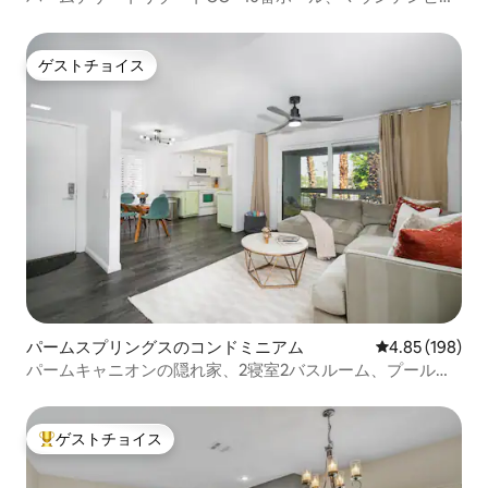
ー
ゲストチョイス
ゲストチョイス
パームスプリングスのコンドミニアム
レビュー198件
4.85 (198)
パームキャニオンの隠れ家、2寝室2バスルーム、プールと
パティオ付き
ゲストチョイス
大好評のゲストチョイスです。