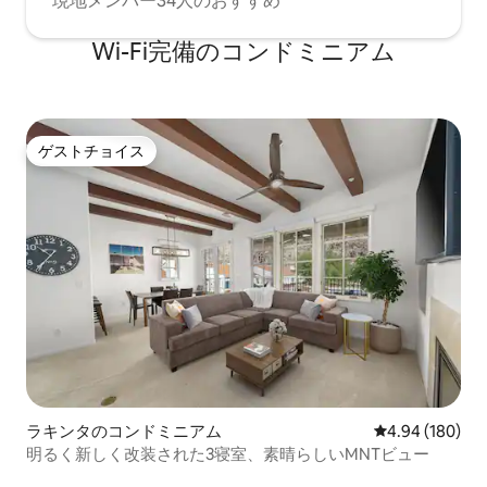
現地メンバー34人のおすすめ
Wi-Fi完備のコンドミニアム
ゲストチョイス
ゲストチョイス
ラキンタのコンドミニアム
レビュー180件
4.94 (180)
明るく新しく改装された3寝室、素晴らしいMNTビュー