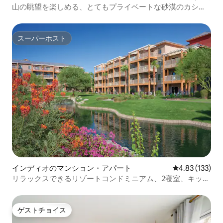
山の眺望を楽しめる、とてもプライベートな砂漠のカシー
タ
スーパーホスト
スーパーホスト
インディオのマンション・アパート
レビュー133件
4.83 (133)
リラックスできるリゾートコンドミニアム、2寝室、キッチ
ン付き#1
ゲストチョイス
ゲストチョイス