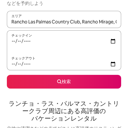
な⁠ど⁠を予⁠約⁠し⁠よ⁠う
エリア
検索結果が表示されたら、上下の矢印キーを使って移動するか、
チェックイン
チェックアウト
検索
ランチョ・ラス・パルマス・カントリ
ークラブ⁠周⁠辺⁠に⁠あ⁠る高⁠評⁠価⁠の
バ⁠ケ⁠ー⁠シ⁠ョ⁠ン⁠レ⁠ン⁠タ⁠ル