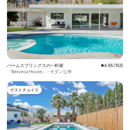
パームスプリングスの一軒家
レビュー153件
4.95 (153)
「Besveca House」 - モダンな禅
ゲストチョイス
ゲストチョイス