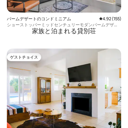
パームデザートのコンドミニアム
レビュー155件
4.92 (155)
ショーストッパーミッドセンチュリーモダンパームデザー
家族と泊まれる貸別荘
トコンドミニアム！
ゲストチョイス
ゲストチョイス