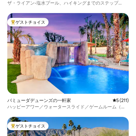
ザ・ライアン-塩水プール、ハイキングまでのステップ
#259104
ゲストチョイス
大好評のゲストチョイスです。
バミューダデューンズの一軒家
レビュー2
5 (211)
ハッピーアワー／ウォータースライド／ゲームルーム（す
べて込み）
ゲストチョイス
大好評のゲストチョイスです。