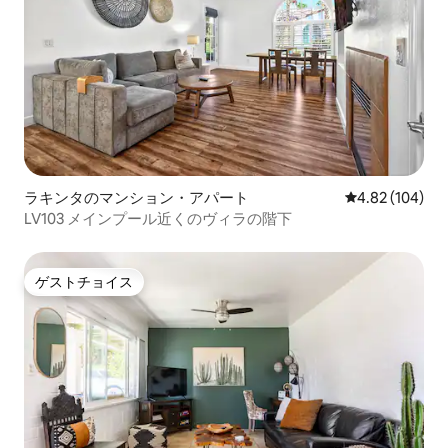
ラキンタのマンション・アパート
レビュー104件
4.82 (104)
LV103 メインプール近くのヴィラの階下
ゲストチョイス
ゲストチョイス