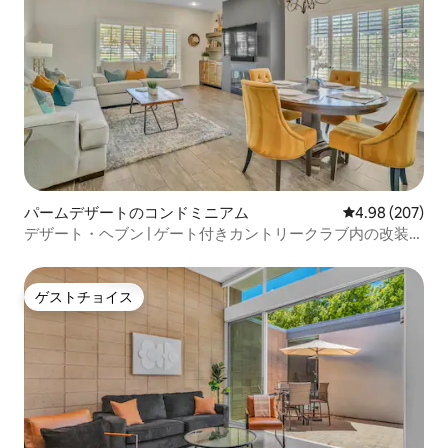
パームデザートのコンドミニアム
レビュー207件
4.98 (207)
デザート・ヘブン | ゲート付きカントリークラブ内の改装済
み3ベッドルーム
ゲストチョイス
ゲストチョイス