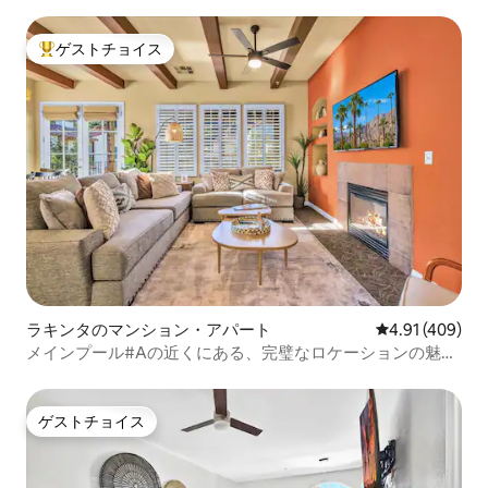
ゲストチョイス
大好評のゲストチョイスです。
ラキンタのマンション・アパート
レビュー409件
4.91 (409)
メインプール#Aの近くにある、完璧なロケーションの魅力
的なヴィラ
ゲストチョイス
ゲストチョイス