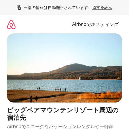
コ
一部の情報は自動翻訳されています。
原文を表示
ン
テ
ン
Airbnbでホスティング
ツ
に
ス
キ
ッ
プ
ビッグベアマウンテンリゾート⁠周⁠辺⁠の
宿⁠泊⁠先
Airbnbでユニークなバ⁠ケ⁠ー⁠シ⁠ョ⁠ンレ⁠ン⁠タ⁠ルや一⁠軒⁠家