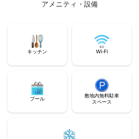
ア⁠メ⁠ニ⁠テ⁠ィ⁠・⁠設⁠備
塗装された木製の壁の横には、6.7メート
チックな宿泊先で
ルの天井があります。 Nordik Eskapeには
りいただけます。 クイーンベッドルーム2
冒険と親密さの両方があります。 詳細は
部屋とバスルーム1部屋。 2
@Nordik_Eskapeをご覧ください ペット
はアボカドグリー
の同伴は禁止されています。 このキャビ
ーンマットレスがあります
ンは、スウェーデンのインテリアデザイ
フチェックイン、高速W
ナーとアメリカの建築家によって改装さ
アップ/ダウン）、
れました。 冷蔵庫/冷凍庫、洗濯機/乾燥
EV充電器へのア
機、食器洗い機、ガスコンロ、電子レン
キッチン
Wi-Fi
坦で駐車しやすい
ジ、キューリグコーヒーメーカー、フレ
ンチプレス、電気ケトル、トースター、
セントラルヒーティング（ネスト）、鍋
とフライパン、食器、料理本と調味料、
薪ストーブ、薪、消火器、Amazon Fire
TV、Amazon Echo、クイーンサイズのソ
ファベッド、追加の毛布とリネン、ロッ
敷地内無料駐⁠車
キングチェア、アイススクレーパー、
プール
ス⁠ペ⁠ー⁠ス
本、雑誌とゲーム、クイーンサイズベッ
ド、羽毛布団、追加の枕と毛布を収納で
きるベッド下、加湿器、ロッキングチェ
ア付きマスターパティオ、ビデ、加熱式
便座、加熱式タオルラック（マスタ
ー）、ヘアドライヤー、シャンプー、コ