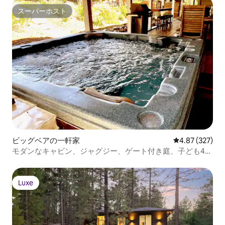
スーパーホスト
スーパーホスト
ビッグベアの一軒家
レビュー327件
4.87 (327)
モダンなキャビン、ジャグジー、ゲート付き庭、子ども4人
／犬とのんびり
Luxe
Luxe