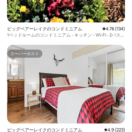
ビッグベアーレイクのコンドミニアム
レビュー134件
4.76 (134)
1ベッドルームのコンドミニアム - キッチン - Wi-Fi - 2バスル
ーム - キングベッド+ソファベッド GSL
スーパーホスト
スーパーホスト
ビッグベアーレイクのコンドミニアム
レビュー223
4.9 (223)