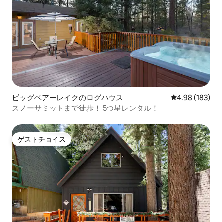
ビッグベアーレイクのログハウス
レビュー183件
4.98 (183)
スノーサミットまで徒歩！ 5つ星レンタル！
ゲストチョイス
ゲストチョイス