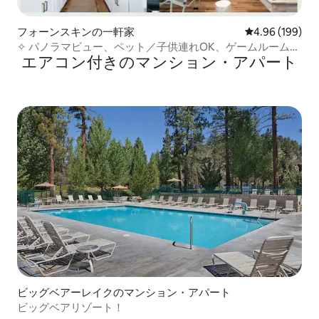
フォーンスキンの一軒家
レビュー199件
4.96 (199)
✧ パノラマビュー、ペット／子供連れOK、ゲームルーム！
エアコン付きのマンション・アパート
✧
ビッグベアーレイクのマンション・アパート
ビッグベアリゾート！