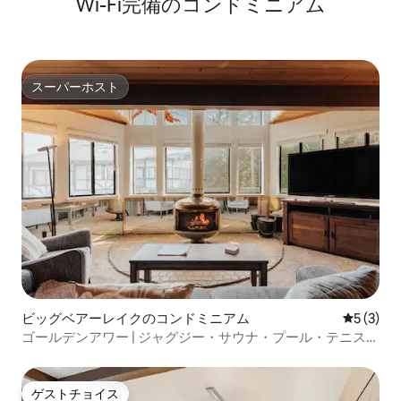
Wi-Fi完備のコンドミニアム
スーパーホスト
スーパーホスト
ビッグベアーレイクのコンドミニアム
レビュー
5 (3)
ゴールデンアワー | ジャグジー・サウナ・プール・テニス・
ゲート付き！
ゲストチョイス