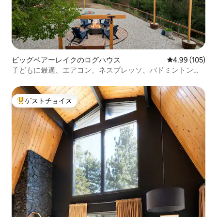
ビッグベアーレイクのログハウス
レビュー105件
4.99 (105)
子どもに最適、エアコン、ネスプレッソ、バドミントン、
ゲート付き庭
ゲストチョイス
大好評のゲストチョイスです。