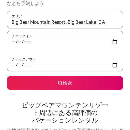
な⁠ど⁠を予⁠約⁠し⁠よ⁠う
エリア
検索結果が表示されたら、上下の矢印キーを使って移動するか、
チェックイン
チェックアウト
検索
ビッグベアマウンテンリゾー
ト⁠周⁠辺⁠に⁠あ⁠る高⁠評⁠価⁠の
バ⁠ケ⁠ー⁠シ⁠ョ⁠ン⁠レ⁠ン⁠タ⁠ル