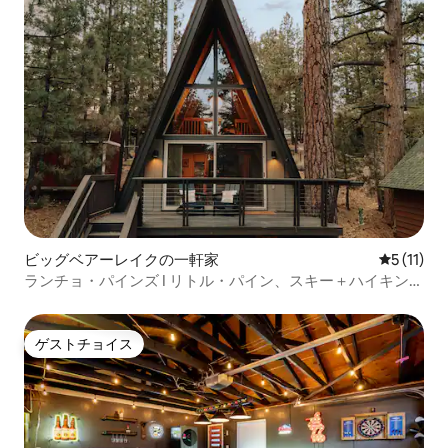
ビッグベアーレイクの一軒家
レビュー1
5 (11)
ランチョ・パインズ I リトル・パイン、スキー＋ハイキング
＋湖
ゲストチョイス
ゲストチョイス