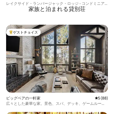
レイクサイド・ランバージャック・ロッジ - コンドミニア
家族と泊まれる貸別荘
ム *プール／ジャグジー*
ゲストチョイス
大好評のゲストチョイスです。
ビッグベアの一軒家
レビュー8
5 (88)
広々とした豪華な家。景色、スパ、デッキ、ゲームルー
ム！