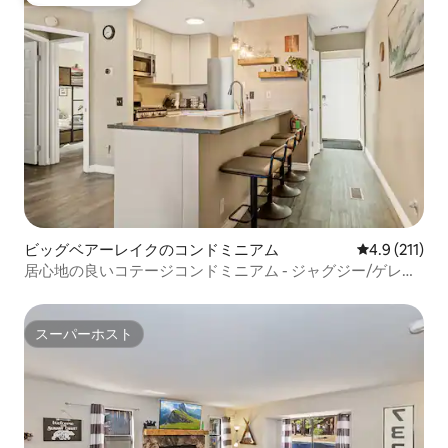
ゲストチョイス
ビッグベアーレイクのコンドミニアム
レビュー211
4.9 (211)
居心地の良いコテージコンドミニアム - ジャグジー/ゲレン
デまで3マイル
スーパーホスト
スーパーホスト