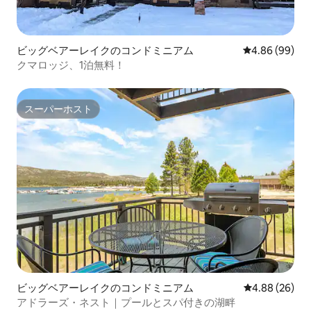
ビッグベアーレイクのコンドミニアム
レビュー99件
4.86 (99)
クマロッジ、1泊無料！
スーパーホスト
スーパーホスト
ビッグベアーレイクのコンドミニアム
レビュー26件
4.88 (26)
アドラーズ・ネスト｜プールとスパ付きの湖畔