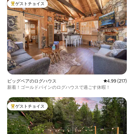
ゲストチョイス
大好評のゲストチョイスです。
ビッグベアのログハウス
レビュー217件
4.99 (217)
新着！ゴールドパインのログハウスで過ごす休暇！
ゲストチョイス
大好評のゲストチョイスです。