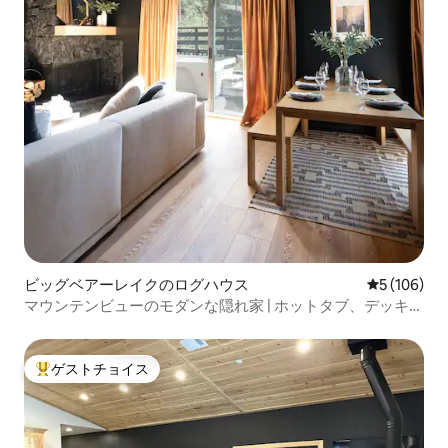
ビッグベアーレイクのログハウス
レビュー10
5 (106)
マウンテンビューのモダンな隠れ家 | ホットタブ、デッキ、
暖炉、電気自動車
ゲストチョイス
大好評のゲストチョイスです。