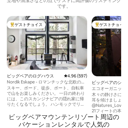
立地や清潔さなどの点でゲストに高評価のリスティング
です。
ゲストチョイス
ゲストチョイス
大好評のゲストチョイスです。
大好評のゲストチ
ビッグベアのログハウス
レビュー597件、5つ星中4.96
4.96 (597)
Nordik Eskape - ロマンチックな北欧のツ
ビッグベアのシャ
リートップログハウス
スキー、ボード、徒歩、ボート、自転車
エコオーガニック
で山をお楽しみください。 一日の終わり
ックな三角屋根の
木々の静けさに囲
には、このスカンジナビアの隠れ家に帰
ウト可
耳を傾けましょう
りたくなるでしょう。 ハンモックでリラ
@Natures_Lov
ックスしたり、デッキで食事をしたり、
21フィートの本物
暖炉のそばでくつろいだりして、元気を
ビッグベアマウンテンリゾート⁠周⁠辺⁠の
キャビンで、オー
取り戻すことができます。 2階建ての窓の
トーブ、無料の薪
バ⁠ケ⁠ー⁠シ⁠ョ⁠ン⁠レ⁠ン⁠タ⁠ル⁠で人⁠気⁠の
壁を夕日が彩る中、くつろぎましょう。
なデッキとバーベキュー。 