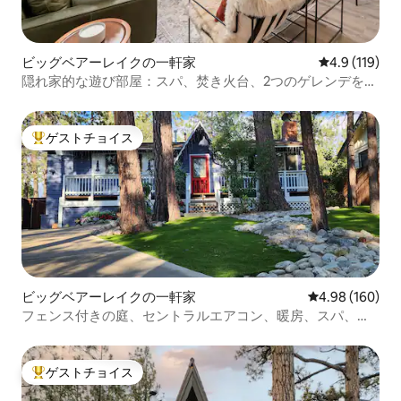
ビッグベアーレイクの一軒家
レビュー119
4.9 (119)
隠れ家的な遊び部屋：スパ、焚き火台、2つのゲレンデを歩
こう！
ゲストチョイス
大好評のゲストチョイスです。
ビッグベアーレイクの一軒家
レビュー160件
4.98 (160)
フェンス付きの庭、セントラルエアコン、暖房、スパ、サ
ウナ、犬OK
ゲストチョイス
大好評のゲストチョイスです。