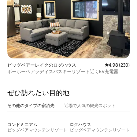
ビッグベアーレイクのログハウス
レビュー230件
4.98 (230)
ボーホーベアラディスパスキーリゾート近くEV充電器
ぜひ訪⁠れ⁠た⁠い目⁠的⁠地
その他のタ⁠イ⁠プ⁠の宿⁠泊⁠先
近場で人気の観光スポット
コンドミニアム
ログハウス
ビッグベアマウンテンリゾート
ビッグベアマウンテンリゾート