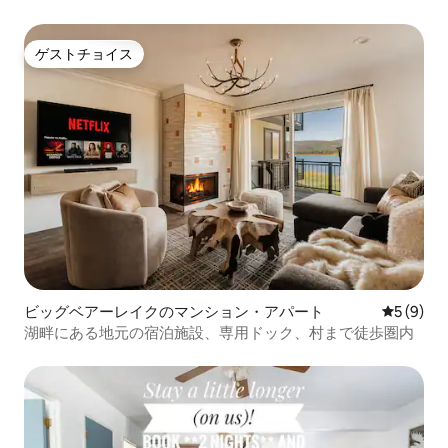
ゲストチョイス
ゲストチョイス
ビッグベアーレイクのマンション・アパート
レビュー
5 (9)
湖畔にある地元の宿泊施設、専用ドック、村まで徒歩圏内