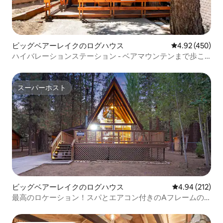
ビッグベアーレイクのログハウス
レビュー450件
4.92 (450)
ハイバレーションステーション - ベアマウンテンまで歩こ
う！
スーパーホスト
スーパーホスト
ビッグベアーレイクのログハウス
レビュー212件
4.94 (212)
最高のロケーション！スパとエアコン付きのAフレームの
キャビン