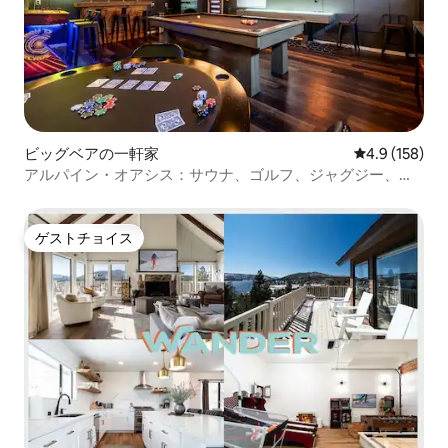
ビッグベアの一軒家
レビュー158
4.9 (158)
アルパイン・オアシス：サウナ、ゴルフ、ジャグジー、ゲ
ームルーム、エアコン！
ゲストチョイス
ゲストチョイス