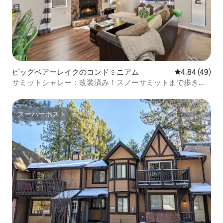
ビッグベアーレイクのコンドミニアム
レビュー49件
4.84 (49)
サミットシャレー：改装済み！スノーサミットまで歩きま
しょう！
スーパーホスト
スーパーホスト