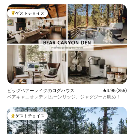
ゲストチョイス
大好評のゲストチョイスです。
ビッグベアーレイクのログハウス
レビュー256件
4.95 (256)
ベアキャニオンデン|ムーンリッジ、ジャグジーと眺め！
ゲストチョイス
大好評のゲストチョイスです。