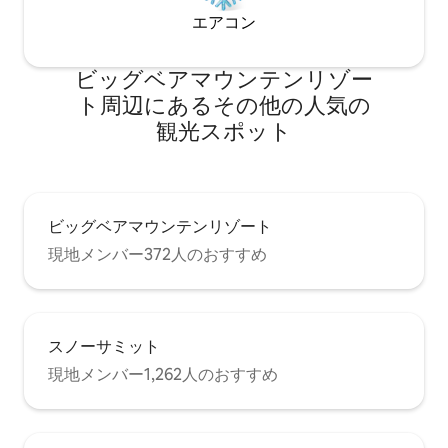
ンディショナー、ボディウォッシュ付き
シャワー。 予備のタオルと救急箱（ゲス
エアコン
ト用）、4バーナーガスバーベキューとグ
リルを備えた囲みのパティオ、バーカー
ビッグベアマウンテンリゾー
トとクーラー、パティオ用ダイニングテ
ーブルと椅子、パティオ用パラソル、
ト⁠周⁠辺⁠に⁠あ⁠るそ⁠の⁠他⁠の人⁠気⁠の
Arlo Constant Active Monitoring、マス
観⁠光⁠ス⁠ポ⁠ッ⁠ト
ターボールトキー保護、灰皿、物置、ゴ
ミ箱、駐車スペース3台分、そり、ハンモ
ック、雪かき、予備の薪 電話、メール、
またはテキストで。 キャビンはベアマウ
ンテンリゾートから4マイルのところにあ
ビッグベアマウンテンリゾート
り、スノーサミットとビレッジはもう少
し先にあります。 地元の人気スポット、
現地メンバー372人のおすすめ
コミュニティマーケットからわずか2ブロ
ックです。 アクティビティには、スキ
ー、ハイキング、登山、サイクリング、
ジップライン、ボートなどがあります。
山にはシャトルサービスがあり、Uber、
スノーサミット
Lyft、その他のタクシーの手配も可能で
現地メンバー1,262人のおすすめ
す。