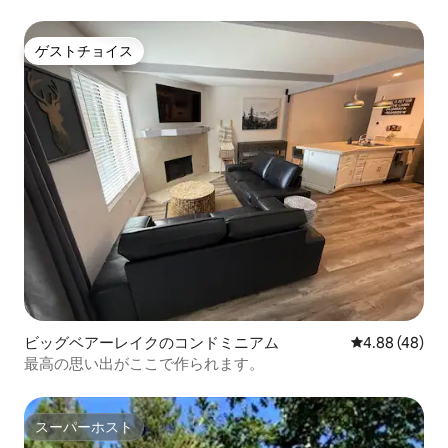
ゲストチョイス
ゲストチョイス
ビッグベアーレイクのコンドミニアム
レビュー48件
4.88 (48)
最高の思い出がここで作られます。
スーパーホスト
スーパーホスト