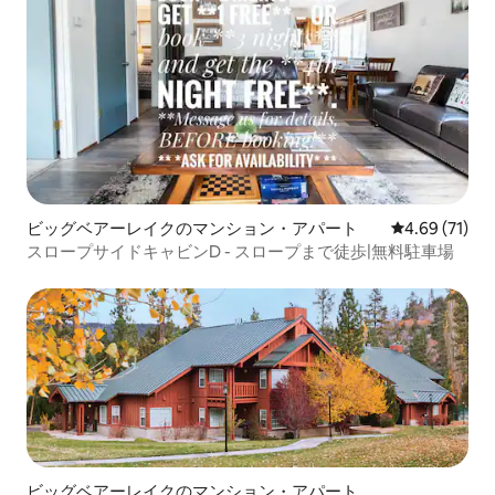
ビッグベアーレイクのマンション・アパート
レビュー71件
4.69 (71)
スロープサイドキャビンD - スロープまで徒歩|無料駐車場
ビッグベアーレイクのマンション・アパート