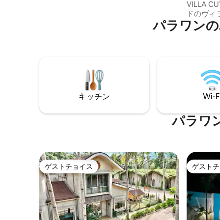
VILLA 
ンテリアのキングベッドルーム、レイン
ドのヴィ
シャワー付きのコクーンバスタブのフル
パラワンの
ピカル・
バスルーム、グルメキッチンがありま
ラで、多
す。広々としたオープンプランのリビン
たバスル
グには3つのオープンラウンジがありま
面台）、
す。Starlink Wi-Fi。
3×9メー
寝室・ベッド情報：
イズベッド - 大人2名：フロアマッ
》 VIL
キッチン
Wi-F
し不可。 当ヴィラはサービス付きヴィラ
であるた
ためにス
パラワ
す。
ゲストチョイス
ゲストチ
ゲストチョイス
ゲストチ