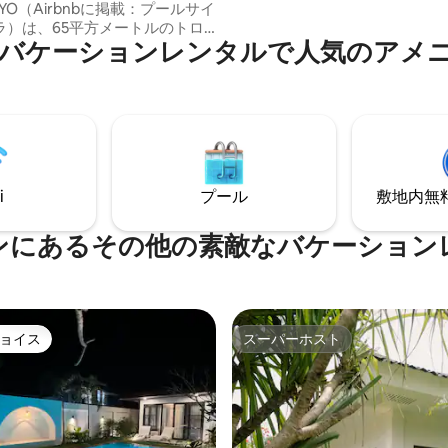
CUYO（Airbnbに掲載：プールサイ
ラ）は、65平方メートルのトロ
バケーションレンタルで人気のアメ
ノルディック・デザインのヴィ
くのラウンジエリア、広々とし
ーム（ダブルシャワーと2つの洗
リビングエリア、お客様専用の
トルのプールを備えています。 》
 大人2名様：キングサ
トレス
LA RASA：ホストのヴィラ｜貸し出
i
プール
敷地内無料駐
め、お客様へのサービス提供の
タッフが近くに待機しておりま
ンにあるその他の素敵なバケーション
ョイス
スーパーホスト
ョイス
スーパーホスト