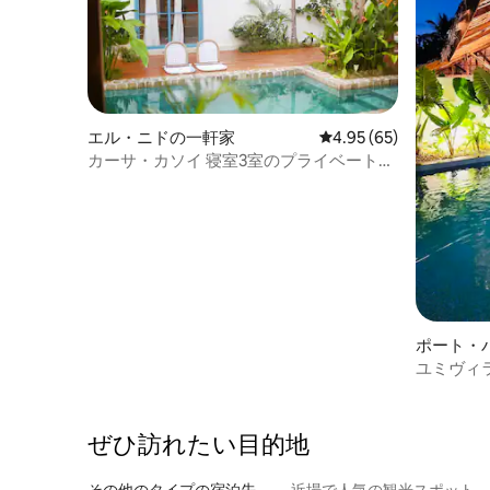
エル・ニドの一軒家
レビュー65件、5つ星中
4.95 (65)
カーサ・カソイ 寝室3室のプライベートプ
ール付きヴィラ
ポート・
室
ユミヴィ
ぜひ訪⁠れ⁠た⁠い目⁠的⁠地
その他のタ⁠イ⁠プ⁠の宿⁠泊⁠先
近場で人気の観光スポット