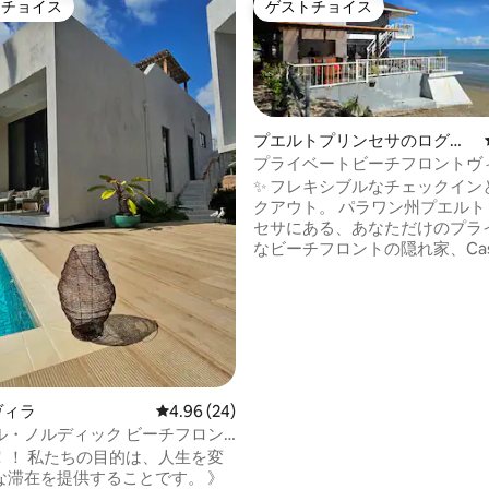
トチョイス
ゲストチョイス
ゲストチョイスです。
ゲストチョイス
プエルトプリンセサのログハ
ウス
プライベートビーチフロントヴィラ
タ・デル・マール
✨️ フレキシブルなチェックイン
4.94つ星の平均評価
クアウト。 パラワン州プエルト・プリン
セサにある、あなただけのプラ
なビーチフロントの隠れ家、Casit
Marでリラックスしよう。宿泊
貸し切りでご利用いただけます
ペースはなく、他のゲストもい
基本料金：2名様で1泊5,000ペ
室。 追加の部屋を利用するには
宿泊人数でご予約ください。 ゲスト人数
= 利用可能な部屋数： 1～3人 = お部屋1室
ヴィラ
レビュー24件、5つ星中4.96つ星の平均評価
4.96 (24)
4～5人＝2部屋 6 ～7人＝ 3部屋 8～12人 =
ルディック ビーチフロン
4部屋 未使用のお部屋は、資源の節約のた
フグリッドのプールヴィラ
め、施錠されたままとなります
！！ 私たちの目的は、人生を変
滞在を提供することです。 》