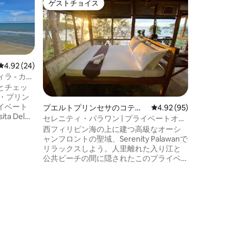
ゲストチョイス
ゲス
ゲストチョイス
大好評
テラノバ 
2ベッド
⚠️ Ai
須パッケー
季スペシ
ケージは
435米ドル。 シェフ、1日3食
レビュー24件、5つ星中4.92つ星の平均評価
4.92 (24)
トボート
 - カシ
ティが含まれます。
とチェッ
クタール
エルニド
イベート
プエルトプリンセサのコテー
レビュー95件、5つ星
4.92 (95)
分。 2寝室のヴィラ、プライベートプー
a Del
ジ
ル、東向
セレニティ・パラワン | プライベートオー
施設全体を
グル。 人混みから離れて - 同じ素晴らし
シャンフロントの崖の上の一軒家
西フィリピン海の上に建つ高級なオーシ
。共有ス
い体験を
ャンフロントの聖域、Serenity Palawanで
ません。
リラックスしよう。人里離れた入り江と
ソ（寝室1
公共ビーチの間に隠されたこのプライベ
、正しい
ートなオフグリッドの隠れ家は、息をの
むようなパノラマビュー、完全なプライ
バシー、そして自然との忘れられないつ
ながりを提供します。空港からわずか40
分のSerenityには、クイーンサイズのベッ
。
ド1台、ダブルベッド2台、専用バスルー
ム、キッチン、Starlink Wi-Fi、夕焼けを見