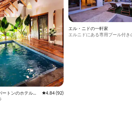
エル・ニドの一軒家
エルニドにある専用プール付き
4.95つ星の平均評価
ヴィラ
バートンのホテル客
レビュー92件、5つ星中4.84つ星の平均評価
4.84 (92)
ラ