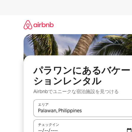
コ
ン
テ
ン
ツ
に
ス
キ
ッ
プ
パラワンにあるバケー
ションレンタル
Airbnbでユニークな宿泊施設を見つける
エリア
検索結果が表示されたら、上下の矢印キーを使っ
チェックイン