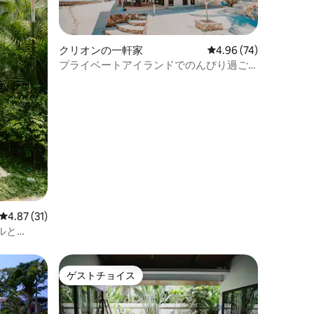
クリオンの一軒家
レビュー74件、5つ星
4.96 (74)
プライベートアイランドでのんびり過ご
そう～コロン～ビーチ～カヤック
レビュー31件、5つ星中4.87つ星の平均評価
4.87 (31)
ルと
きヴィラ
ゲストチョイス
ゲストチョイス