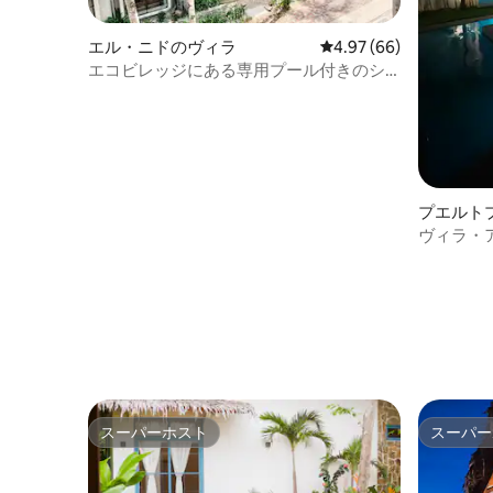
エル・ニドのヴィラ
レビュー66件、5つ星中
4.97 (66)
エコビレッジにある専用プール付きのシ
ックな3寝室ヴィラ
プエルト
ヴィラ・
スーパーホスト
スーパー
スーパーホスト
スーパー