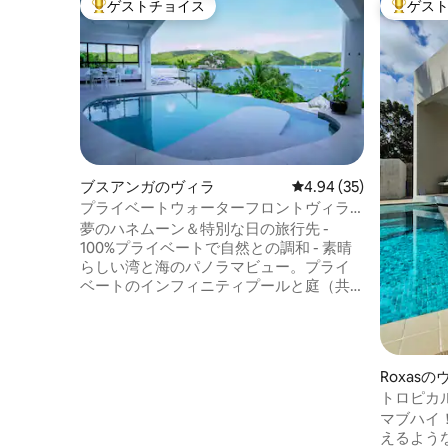
ゲストチョイス
ゲス
大好評のゲストチョイスです。
大好評の
ブスアンガのヴィラ
レビュー35件、5つ星中
4.94 (35)
プライベートウォーターフロントヴィラ
220㎡、プール付きの極上のラグジュアリ
夢のハネムーン＆特別な日の旅行先 -
ー
100%プライベートで自然との調和 - 素晴
らしい湾と海のパノラマビュー。プライ
ベートのインフィニティプールと庭（共
有ではありません）。ツアー、ホリステ
ィックマッサージ、スキューバダイビン
グ diving.Owner/cook Melさんは、新鮮な
食材と敷地内のデリチーズ、ワインなど
Roxasの
を提供しています。Ultra Chic'の1ベッド
トロピカル・ノ
ルーム2バスルームのスイートには、大き
ト | オ
マブハイ
なラップアラウンドデッキ、屋外ラウン
えるような
ジ、キッチン＆ダイニング、モダンなイ