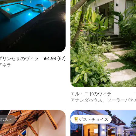
4.97つ星の平均評価
プリンセサのヴィラ
レビュー67件、5つ星中4.94つ星の平均評価
4.94 (67)
アネラ
エル・ニドのヴィラ
アナンダハウス、ソーラーパネ
Starlinkを備えた熱帯プール付
ホスト
ゲストチョイス
ホスト
大好評のゲストチョイスです。