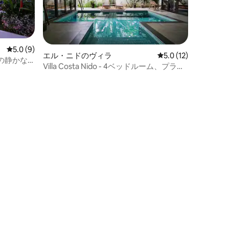
レビュー9件、5つ星中5.0つ星の平均評価
5.0 (9)
エル・ニドのヴィラ
レビュー12件、5つ
5.0 (12)
の静かな
Villa Costa Nido - 4ベッドルーム、プライ
ベートプール、中庭