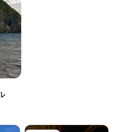
ル
エル・ニ