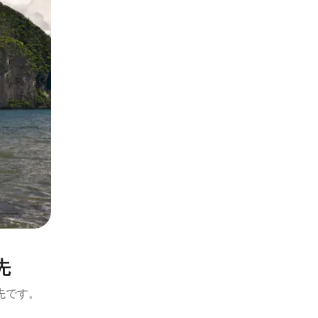
先
先です。