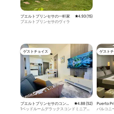
暮らし
プエルトプリンセサの一軒家
レビュー15件、5つ星中
4.93 (15)
プエルトプリンセサのヴィラ
ゲストチョイス
ゲストチ
ゲストチョイス
ゲストチ
プエルトプリンセサのコンド
レビュー52件、5つ星中
4.88 (52)
Puerto P
ミニアム
ミニアム
1ベッドルームデラックスコンドミニア
バルコニ
ム、バルコニー、プール、ジム付き
ム | スマー