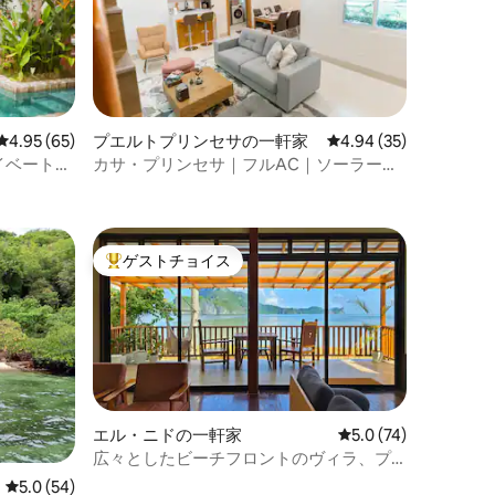
レビュー65件、5つ星中4.95つ星の平均評価
4.95 (65)
プエルトプリンセサの一軒家
レビュー35件、5つ星
4.94 (35)
イベートプ
カサ・プリンセサ｜フルAC｜ソーラー｜
Wi-Fi｜駐車スペース
ゲストチョイス
大好評のゲストチョイスです。
エル・ニドの一軒家
レビュー74件、5つ
5.0 (74)
広々としたビーチフロントのヴィラ、プ
ール、ソーラー
レビュー54件、5つ星中5.0つ星の平均評価
5.0 (54)