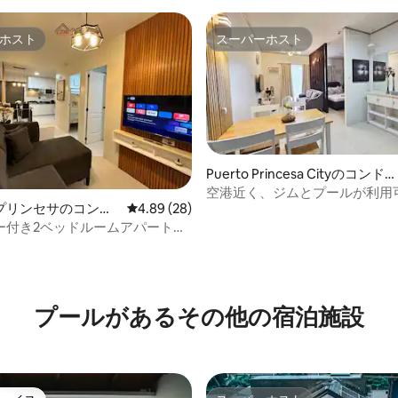
ホスト
スーパーホスト
ホスト
スーパーホスト
Puerto Princesa Cityのコンドミ
ニアム
空港近く、ジムとプールが利用
プリンセサのコンド
レビュー28件、5つ星中4.89つ星の平均評価
4.89 (28)
4.64つ星の平均評価
ー付き2ベッドルームアパートメ
料プール｜駐車場｜ジム
プールがあるその他の宿泊施設