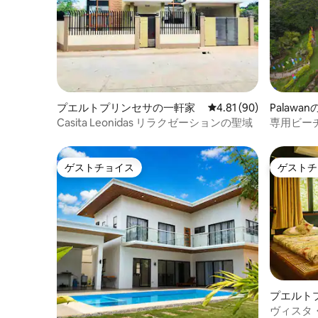
プエルトプリンセサの一軒家
レビュー90件、5つ星中
4.81 (90)
Palawa
Casita Leonidas リラクゼーションの聖域
専用ビー
ゲストチョイス
ゲストチ
ゲストチョイス
ゲストチ
プエルト
ヴィスタ