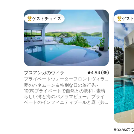
ゲストチョイス
ゲス
大好評のゲストチョイスです。
大好評の
ブスアンガのヴィラ
レビュー35件、5つ星中
4.94 (35)
プライベートウォーターフロントヴィラ
220㎡、プール付きの極上のラグジュアリ
夢のハネムーン＆特別な日の旅行先 -
ー
100%プライベートで自然との調和 - 素晴
らしい湾と海のパノラマビュー。プライ
ベートのインフィニティプールと庭（共
有ではありません）。ツアー、ホリステ
ィックマッサージ、スキューバダイビン
グ diving.Owner/cook Melさんは、新鮮な
食材と敷地内のデリチーズ、ワインなど
Roxasの
を提供しています。Ultra Chic'の1ベッド