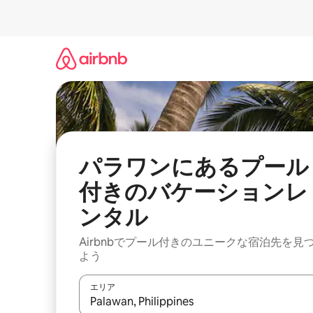
コ
ン
テ
ン
ツ
に
ス
キ
ッ
プ
パラワンにあるプール
付きのバケーションレ
ンタル
Airbnbでプール付きのユニークな宿泊先を見
よう
エリア
検索結果が表示されたら、上下の矢印キーを使っ