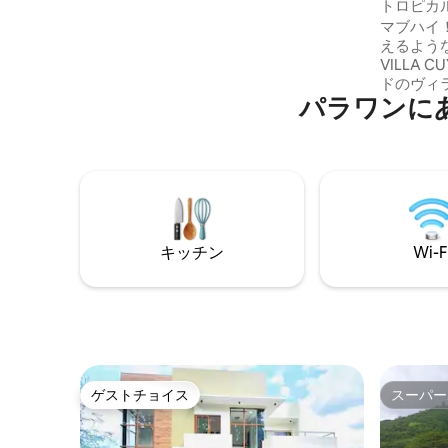
トロピカル・ノ
ルーム2バスルームのスイートには、大き
ト | オ
マブハイ
なラップアラウンドデッキ、屋外ラウン
えるような
ジ、キッチン＆ダイニング、モダンなイ
VILLA 
ンテリアのキングベッドルーム、レイン
ドのヴィ
シャワー付きのコクーンバスタブのフル
パラワンに
ピカル・
バスルーム、グルメキッチンがありま
ラで、多
す。広々としたオープンプランのリビン
たバスル
グには3つのオープンラウンジがありま
面台）、
す。Starlink Wi-Fi。
3×9メー
寝室・ベッド情報：
イズベッド - 大人2名：フロアマッ
》 VIL
キッチン
Wi-F
し不可。 当ヴィラはサービス付きヴィラ
であるた
ためにス
す。
ゲストチョイス
スーパー
ゲストチョイス
スーパー