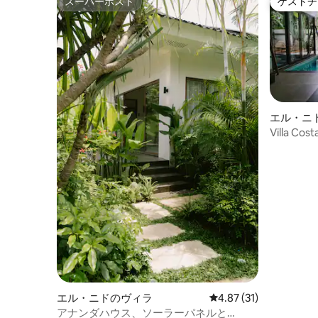
スーパーホスト
ゲストチ
スーパーホスト
ゲストチ
エル・ニ
Villa C
ベートプ
エル・ニドのヴィラ
レビュー31件、5つ星中
4.87 (31)
アナンダハウス、ソーラーパネルと