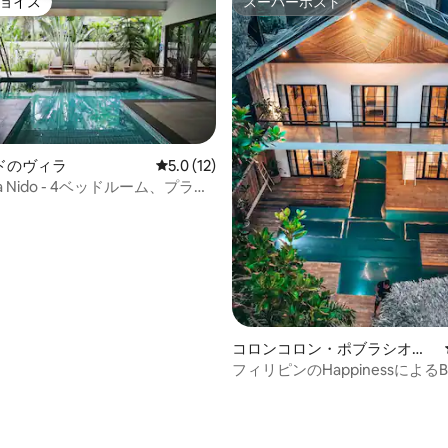
ョイス
スーパーホスト
ョイス
スーパーホスト
ドのヴィラ
レビュー12件、5つ星中5.0つ星の平均評価
5.0 (12)
osta Nido - 4ベッドルーム、プライ
ール、中庭
コロンコロン・ポブラシオン
のヴィラ
フィリピンのHappinessによるBliss
4.87つ星の平均評価