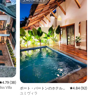
スーパーホスト
スーパーホスト
レビュー38件、5つ星中4.79つ星の平均評価
4.79 (38)
 Villa
ポート・バートンのホテル客
レビュー92件、5つ星
4.84 (92)
室
ユミヴィラ