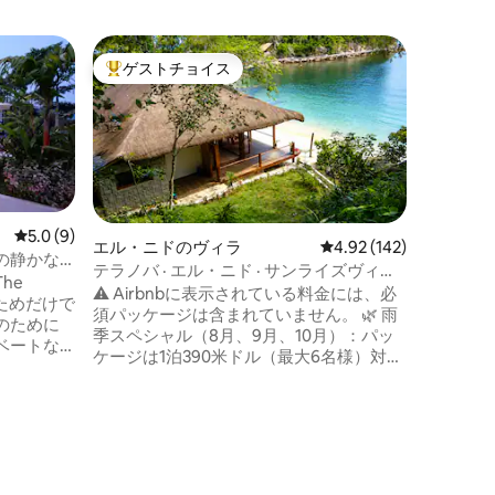
エル・ニ
ゲストチョイス
ゲス
大好評のゲストチョイスです。
大好評
ブティッ
ー
エルニド
ヴィラの
ルニド空
の場所で
しください。 完全なプライ
らしい景
ア、イン
レビュー9件、5つ星中5.0つ星の平均評価
5.0 (9)
エル・ニドのヴィラ
レビュー142件、5つ星
4.92 (142)
ださい。 ご滞在には、プライベートドラ
の静かな
テラノバ · エル・ニド · サンライズヴィラ ·
イバー付
he
2ベッドルーム
⚠️ Airbnbに表示されている料金には、必
グ、空港
、見るためだけで
須パッケージは含まれていません。 🌿 雨
ビスを手
のために
季スペシャル（8月、9月、10月）：パッ
ーが含まれます。 10
ベートな
ケージは1泊390米ドル（最大6名様）対
リッドで
435米ドル。 シェフ、1日3食、プライベー
楽しみい
方々、そ
トボートとクルー、島巡り、アクティビ
リズムだ
ティが含まれます。 カタバン湾にある2ヘ
クタールのプライベート半島に位置し、
ルサイド
エルニドからアウトリガーボートで45
の軽食を
分。 2寝室のヴィラ、プライベートプー
に溶け込