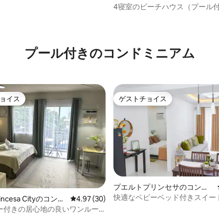
4寝室のビーチハウス（プール
4.93つ星の平均評価
プール付きのコンドミニアム
ョイス
ゲストチョイス
ョイス
ゲストチョイス
プエルトプリンセサのコンド
ミニアム
快適なベビーベッド付きスイー
4.88つ星の平均評価
rincesa Cityのコンド
レビュー30件、5つ星中4.97つ星の平均評価
4.97 (30)
ミニアム、バルコニー、プール
ー付きの居心地の良いワンルー
き
トロック | 空港近く | Netflix