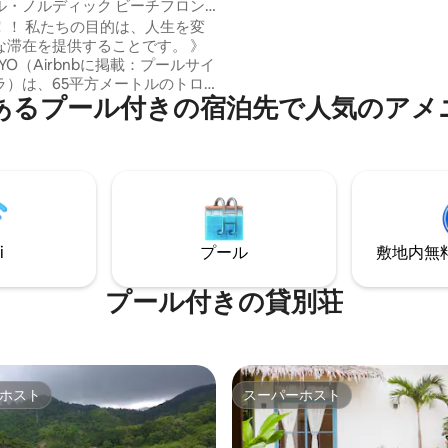
ルディック ビーチフロン
む様子をご覧ください。 ココナッツヴィ
フグリッドのプールヴィラ
！！ 私たちの目的は、人生を変
ラは、ゆっくりとした美しい息
滞在を提供することです。 》
での物語が本当に始まる空間を
CUYO（Airbnbに掲載：プールサイ
す。
ラ）は、65平方メートルのトロ
あるプール付きの宿泊先で人気のアメ
ノルディック・デザインのヴィ
くのラウンジエリア、広々とし
ーム（ダブルシャワーと2つの洗
リビングエリア、お客様専用の
トルのプールを備えています。 》
 大人2名様：キングサ
トレス
LA RASA：ホストのヴィラ｜貸し出
i
プール
敷地内無料駐
め、お客様へのサービス提供の
タッフが近くに待機しておりま
プール付きの貸別荘
ホスト
スーパーホスト
ホスト
スーパーホスト