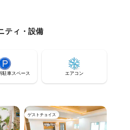
ル、東向きの海の眺め、緑豊かなジャン
グル。 人混みから離れて - 同じ素晴らし
吹と、島
い体験を、今年一番お得な料金で。
提供しま
ニティ・設備
⁠車ス⁠ペ⁠ー⁠ス
エアコン
ゲストチョイス
ゲストチョイス