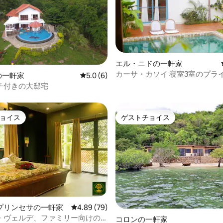
エル・ニドの一軒家
カーサ・カソイ 寝室3室のプラ
4.81つ星の平均評価
nの一軒家
レビュー6件、5つ星中5.0つ星の平均評価
5.0 (6)
ール付きヴィラ
チ付きの大邸宅
ョイス
ゲストチョイス
ョイス
ゲストチョイス
プリンセサの一軒家
レビュー79件、5つ星中4.89つ星の平均評価
4.89 (79)
・ヴェルデ、ファミリー向けの
コロンの一軒家