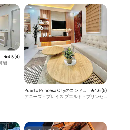
レビュー4件、5つ星中4.5つ星の平均評価
4.5 (4)
可能
Puerto Princesa Cityのコンドミ
レビュー5件、5つ星
4.6 (5)
ニアム
アニーズ・プレイス プエルト・プリンセ
サ