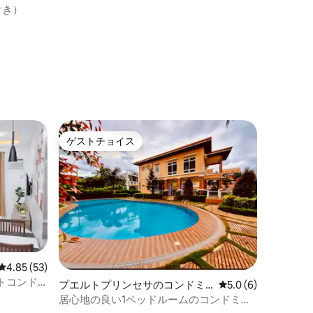
付き）
ゲストチョイス
ゲストチョイス
レビュー53件、5つ星中4.85つ星の平均評価
4.85 (53)
トコンド
プエルトプリンセサのコンドミ
レビュー6件、5つ星
5.0 (6)
、ジム付
ニアム
居心地の良い1ベッドルームのコンドミニ
アム