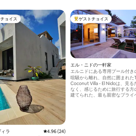
トチョイス
ゲストチョイス
ゲストチョイスです。
大好評のゲストチョイスです。
エル・ニドの一軒家
エルニドにある専用プール付き
4.94つ星の平均評価
ヴィラ
喧騒から離れ、自然に囲まれたT
Coconut Villa - El Nidoは
なく、感じるために旅行する方
建てられた、最も親密なプライ
隠れ家です。 賑やかな街並みも、人混み
もありません。お客様と大切な
してパラワンのゆったりとした
けが存在します。 鳥のさえずりに目覚め
ましょう。ご到着時には、プー
で冷たいお飲み物や食事、無料
ヴィラ
レビュー24件、5つ星中4.96つ星の平均評価
4.96 (24)
お楽しみください。太陽が木々