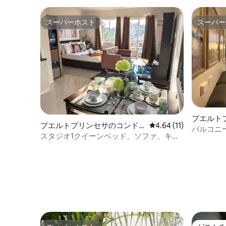
スーパーホスト
スーパー
スーパーホスト
スーパー
プエルト
プエルトプリンセサのコンド
レビュー11件、5つ星中
4.64 (11)
ミニアム
バルコニ
ミニアム
スタジオ1クイーンベッド、ソファ、キッ
ント、無
チン、バルコニー、パラワン