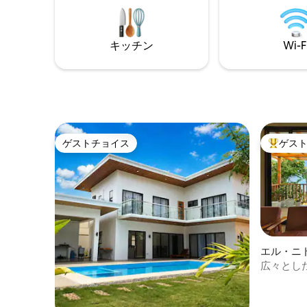
屋外ダイニングハットの✔無料利用 ✔ リ
自身でお
ビングエリア、フルキッチン ✔ 展望デッ
すべて太
キ すべて太陽光発電。アイランドホッピ
つの寝室
ングとスキューバダイビングを手配でき
キッチン
Wi-F
キッチン
ます。 100%フィリピン人が所有・運営し
た広い共
ています。
が宿泊で
ゲストチョイス
ゲス
ゲストチョイス
大好評の
エル・ニ
広々とし
ール、ソ