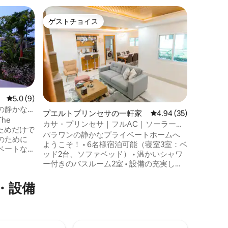
プエルト
ゲストチョイス
スーパ
ゲストチョイス
スーパ
空港近く
パラワン
空港とSM
分 ロビ
提供して
も🚗可
🏖️ます 家族連れや少人数のグループに最
適な、魅
ラックス
レビュー9件、5つ星中5.0つ星の平均評価
5.0 (9)
地の良い
の静かな
プエルトプリンセサの一軒家
レビュー35件、5つ星
4.94 (35)
整ったキ
he
カサ・プリンセサ｜フルAC｜ソーラー｜
ックスす
、見るためだけで
Wi-Fi｜駐車スペース
パラワンの静かなプライベートホームへ
索するた
のために
ようこそ！ • 6名様宿泊可能（寝室3室：ベ
の予約や
ベートな
ッド2台、ソファベッド） • 温かいシャワ
し、より
ー付きのバスルーム2室 • 設備の充実した
るようお
方々、そ
キッチンと洗濯機 • テレビ、高速Wi-Fi、
リズムだ
エアコン（全室） • プールアクセス（入場
・設備
料あり）大人1人200ペソ 近隣： • ホンダ
ルサイド
湾アイランドホッピング（車で5分） • ロ
の軽食を
ビンソンズモール、地元の市場（15分） •
に溶け込
プエルトプリンセサ空港（30分） • レスト