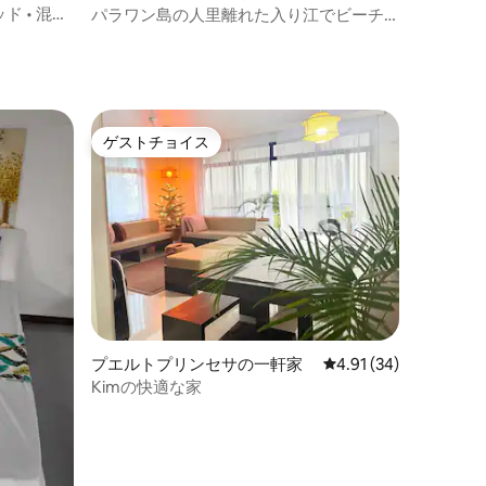
ド • 混雑
パラワン島の人里離れた入り江でビーチ
を楽しむプライベートな旅
ゲストチョイス
ゲストチョイス
プエルトプリンセサの一軒家
レビュー34件、5つ星
4.91 (34)
Kimの快適な家