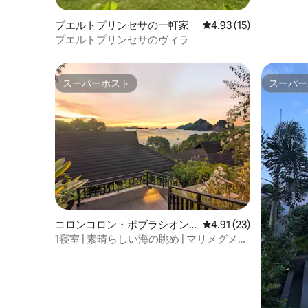
プエルトプリンセサの一軒家
レビュー15件、5つ星中
4.93 (15)
プエルトプリンセサのヴィラ
スーパーホスト
スーパー
スーパーホスト
スーパー
コロンコロン・ポブラシオン
レビュー23件、5つ星中
4.91 (23)
の一軒家
1寝室 | 素晴らしい海の眺め | マリメグメグ
とバクイット湾