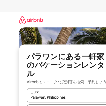
コ
ン
テ
ン
ツ
に
ス
キ
ッ
プ
パラワンにある一軒家
のバケーションレンタ
ル
Airbnbでユニークな貸別荘を検索・予約しよ
エリア
検索結果が表示されたら、上下の矢印キーを使っ