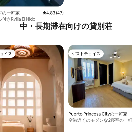
ドの一軒家
レビュー47件、5つ星中4.83つ星の平均評価
4.83 (47)
Rvilla El Nido
中・長期滞在向けの貸別荘
ョイス
ゲストチョイス
ョイス
ゲストチョイス
中5.0つ星の平均評価
Puerto Princesa Cityの一軒家
空港近くのモダンな2寝室の一
場付き）