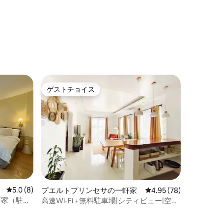
ゲストチョイス
ゲストチョイス
レビュー8件、5つ星中5.0つ星の平均評価
5.0 (8)
プエルトプリンセサの一軒家
レビュー78件、5つ星
4.95 (78)
軒家（駐車
高速Wi-Fi +無料駐車場|シティビュー|空
港-4分