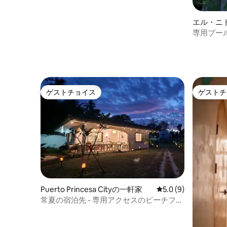
エル・ニ
専用プール付き
ゲストチョイス
ゲストチ
ゲストチョイス
ゲストチ
Puerto Princesa Cityの一軒家
レビュー9件、5つ星
5.0 (9)
常夏の宿泊先 - 専用アクセスのビーチフロ
ントKubo