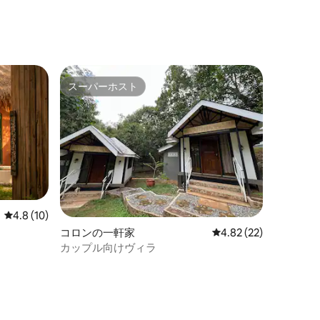
スーパーホスト
スーパーホスト
レビュー10件、5つ星中4.8つ星の平均評価
4.8 (10)
ラ
コロンの一軒家
レビュー22件、5つ星
4.82 (22)
カップル向けヴィラ