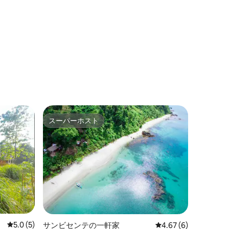
スーパーホスト
スーパーホスト
レビュー5件、5つ星中5.0つ星の平均評価
5.0 (5)
サンビセンテの一軒家
レビュー6件、5つ星中
4.67 (6)