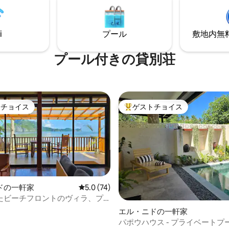
料理いただくことも可能です。
ラは、ゆっくりとした美しい息
陽光発電。プールは海水です。4
での物語が本当に始まる空間を
と、ソファベッド2台、テレビ、
す。
i
プール
敷地内無料駐
、ダイニングテーブル2台を備え
用ルームで、最大20人のゲスト
きます。
プール付きの貸別荘
トチョイス
ゲストチョイス
ゲストチョイスです。
大好評のゲストチョイスです。
ドの一軒家
レビュー74件、5つ星中5.0つ星の平均評価
5.0 (74)
たビーチフロントのヴィラ、プ
ーラー
エル・ニドの一軒家
パポウハウス - プライベートプー