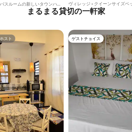
ヴィレッジ • クイーンサイズベッ
/3バスルームの新しいタウンハウ
まるまる貸切の一軒家
したコロンタウンからの脱出
トバートンにあります
ホスト
ゲストチョイス
ホスト
ゲストチョイス
中5.0つ星の平均評価