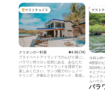
ゲストチョイス
ゲストチ
大好評のゲストチョイスです。
ゲストチ
クリオンの一軒家
レビュー74件、5つ星中
4.96 (74)
プライベートアイランドでのんびり過ご
コロンの
そう～コロン～ビーチ～カヤック
パラワン州コロン近郊にある、あなただ
4寝室の
けのプライベートアイランドを貸切でお
2024
楽しみください。サンゴ礁でのシュノー
チとプー
ケリング、夕暮れどきのカヤック、島巡
サンドア
りを楽しみましょう！ ✔ 2棟の貸切一軒家
ムハウス
- 「The Blue House」（寝室2部屋）と
パラ
ることができます。
「The Casita」（寝室1部屋） 各部屋に✔
グ、スキ
エアコン ✔ 高速Starlink衛星Wi-Fi、
シュノー
Netflix、Youtubeなどを備えたスマート
ます。 高速スターリンク衛星Wi-Fi、
テレビ カヤック、ハイキングトレイル、
Netfl