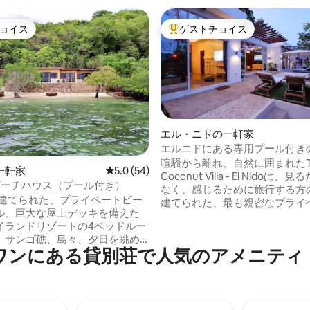
ョイス
ゲストチョイス
ョイス
大好評のゲストチョイスです。
エル・ニドの一軒家
エルニドにある専用プール付き
4.96つ星の平均評価
ヴィラ
喧騒から離れ、自然に囲まれたT
一軒家
レビュー54件、5つ星中5.0つ星の平均評価
5.0 (54)
Coconut Villa - El Nidoは
ビーチハウス（プール付き）
なく、感じるために旅行する方
年に建てられた、プライベートビー
建てられた、最も親密なプライ
ル、巨大な屋上デッキを備えた
隠れ家です。 賑やかな街並みも、人混み
イランドリゾートの4ベッドルー
もありません。お客様と大切な
。サンゴ礁、島々、夕日を眺め
してパラワンのゆったりとした
ワンにある貸別荘で人気のアメニティ
 アイランドホッピン
けが存在します。 鳥のさえずりに目覚め
ューバダイビング、カヤック、
ましょう。ご到着時には、プー
ケリング用具をご利用いただけ
で冷たいお飲み物や食事、無料
お楽しみください。太陽が木々
ix。食事をご用意していますが、ご
む様子をご覧ください。 ココナッツヴィ