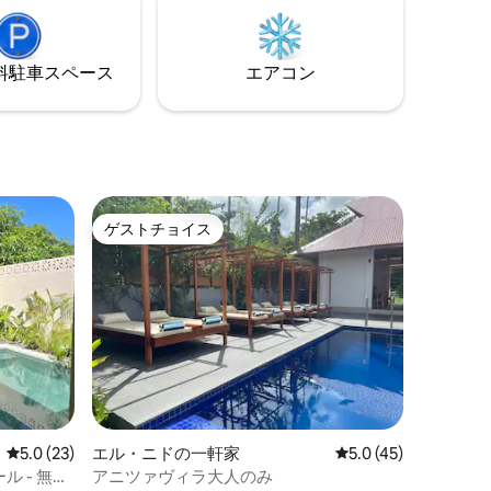
ラン、町、地元のビーチ （タラウドヨン
吹と、島
＆ナグタボンビーチまで車で30分） • 有名
提供しま
な地下河川（車で90分）
⁠車ス⁠ペ⁠ー⁠ス
エアコン
ゲストチョイス
ゲストチョイス
レビュー23件、5つ星中5.0つ星の平均評価
5.0 (23)
エル・ニドの一軒家
レビュー45件、5つ
5.0 (45)
ル - 無料
アニツァヴィラ大人のみ