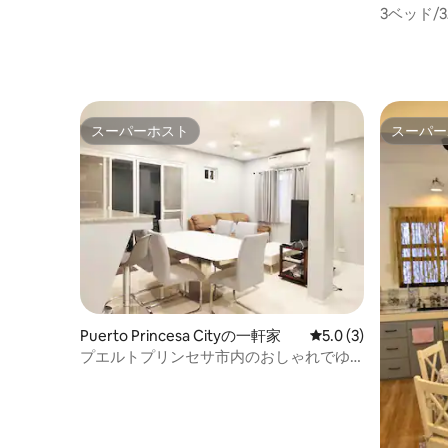
3ベッド
ス、ポー
スーパーホスト
スーパー
スーパーホスト
スーパー
Puerto Princesa Cityの一軒家
レビュー3件、5つ星
5.0 (3)
プエルトプリンセサ市内のおしゃれでゆ
ったりとした宿泊先