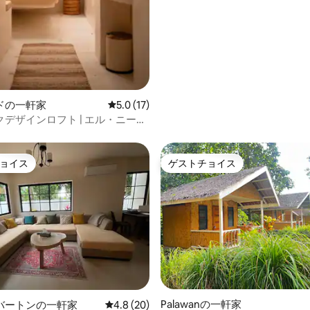
ドの一軒家
レビュー17件、5つ星中5.0つ星の平均評価
5.0 (17)
デザインロフト | エル・ニー
ンセンター
ョイス
ゲストチョイス
ョイス
ゲストチョイス
4.84つ星の平均評価
Palawanの一軒家
バートンの一軒家
レビュー20件、5つ星中4.8つ星の平均評価
4.8 (20)