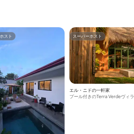
スクーター
4.93つ星の平均評価
ホスト
スーパーホスト
ホスト
スーパーホスト
エル・ニドの一軒家
プール付きのTerra Verdeヴィ
4.91つ星の平均評価