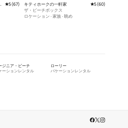
イ
レビュー67件、5つ星中5つ星の平均評価
5 (67)
キティホークの一軒家
レビュー60件、5
5 (60)
ザ・ビーチボックス
ロケーション
·
家族
·
眺め
ージニア・ビーチ
ローリー
ケーションレンタル
バケーションレンタル