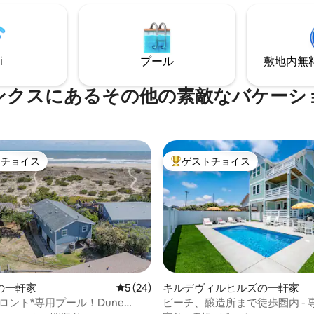
す。 ゲストは清潔さ、快適さ、バスルー
各部屋にある眺めの良い個別バ
ム、ジャグジー、ロケーション
をお楽しみください！ エリザベ
リング、睡眠の質を気に入って
のダウンタウンとアウターバン
これらすべての細かなディテー
にあり便利です。 リラクゼーシ
の滞在を気楽でロマンチックな
寂があなたを待っています！🌊
i
プール
敷地内無料駐
回復するものにしています。
ンクスにあるその他の素敵なバケーシ
トチョイス
ゲストチョイス
ゲストチョイスです。
大好評のゲストチョイスです。
の一軒家
レビュー24件、5つ星中5つ星の平均評価
5 (24)
キルデヴィルヒルズの一軒家
ロント*専用プール！Dune
ビーチ、醸造所まで徒歩圏内 - 
つ星中5つ星の平均評価