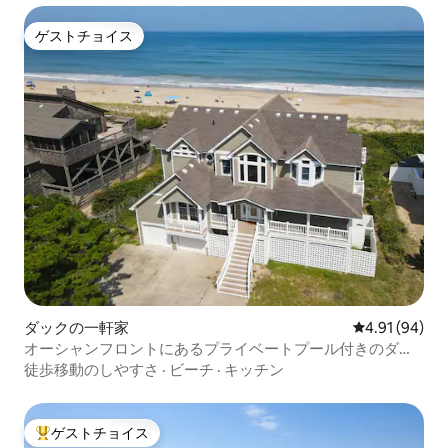
ゲストチョイス
ゲストチョイス
ダックの一軒家
レビュー94件
4.91 (94)
オーシャンフロントにあるプライベートプール付きのダッ
ク
徒歩移動のしやすさ
·
ビーチ
·
キッチン
ゲストチョイス
大好評のゲストチョイスです。