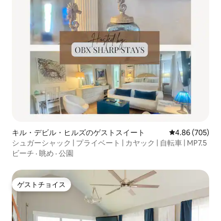
キル・デビル・ヒルズのゲストスイート
レビュー705件
4.86 (705)
シュガーシャック | プライベート | カヤック | 自転車 | MP7.5
ビーチ
·
眺め
·
公園
ゲストチョイス
ゲストチョイス