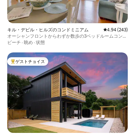
キル・デビル・ヒルズのコンドミニアム
レビュー243件
4.94 (243)
オーシャンフロントからわずか数歩の3ベッドルームコンド
ミニアム！
ビーチ
·
眺め
·
状態
ゲストチョイス
大好評のゲストチョイスです。