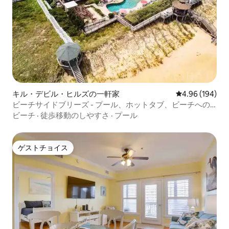
キル・デビル・ヒルズの一軒家
レビュー194件
4.96 (194)
ビーチサイドブリーズ - プール、ホットタブ、ビーチへの
アクセス
ビーチ
·
徒歩移動のしやすさ
·
プール
ゲストチョイス
ゲストチョイス