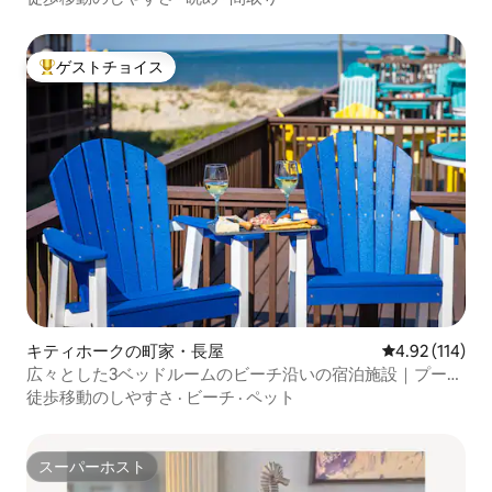
ゲストチョイス
大好評のゲストチョイスです。
キティホークの町家・長屋
レビュー114件
4.92 (114)
広々とした3ベッドルームのビーチ沿いの宿泊施設｜プー
ル、自転車付き
徒歩移動のしやすさ
·
ビーチ
·
ペット
スーパーホスト
スーパーホスト