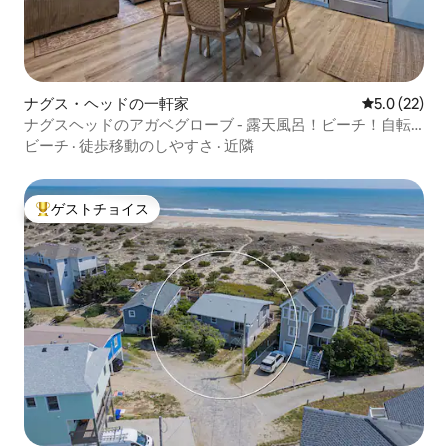
ナグス・ヘッドの一軒家
レビュー22
5.0 (22)
ナグスヘッドのアガベグローブ - 露天風呂！ビーチ！自転
車！
ビーチ
·
徒歩移動のしやすさ
·
近隣
ゲストチョイス
大好評のゲストチョイスです。