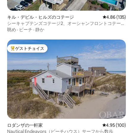
キル・デビル・ヒルズのコテージ
レビュー135件
4.86 (135)
シーキャプテンズコテージ2、オーシャンフロントコテージ
コート
眺め
·
ビーチ
·
静か
ゲストチョイス
大好評のゲストチョイスです。
ロダンザの一軒家
レビュー100件
4.95 (100)
Nautical Endeavors（ビーチハウス）サーフから数歩