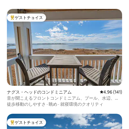
ゲストチョイス
大好評のゲストチョイスです。
ナグス・ヘッドのコンドミニアム
レビュー141件
4.96 (141)
音が聞こえるフロントコンドミニアム、プール、水辺、夕
日
徒歩移動のしやすさ
·
眺め
·
就寝環境のクオリティ
ゲストチョイス
大好評のゲストチョイスです。