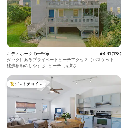
キティホークの一軒家
レビュー138件
4.91 (138)
ダックにあるプライベートビーチアクセス（バスケットボ
ールコート付き）！
徒歩移動のしやすさ
·
ビーチ
·
清潔さ
ゲストチョイス
大好評のゲストチョイスです。