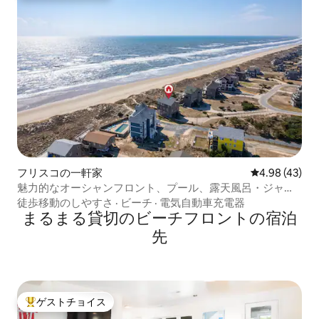
フリスコの一軒家
レビュー43件
4.98 (43)
魅力的なオーシャンフロント、プール、露天風呂・ジャグ
ジー
徒歩移動のしやすさ
·
ビーチ
·
電気自動車充電器
まるまる貸切のビーチフロントの宿泊
先
ゲストチョイス
大好評のゲストチョイスです。