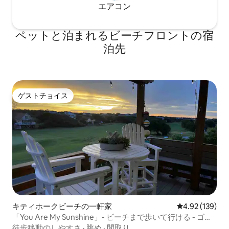
エアコン
ペットと泊まれるビーチフロントの宿
泊先
ゲストチョイス
ゲストチョイス
キティホークビーチの一軒家
レビュー139件
4.92 (139)
「You Are My Sunshine」- ビーチまで歩いて行ける - ゴル
フ場 - 露天風呂・ジャグジー
徒歩移動のしやすさ
·
眺め
·
間取り