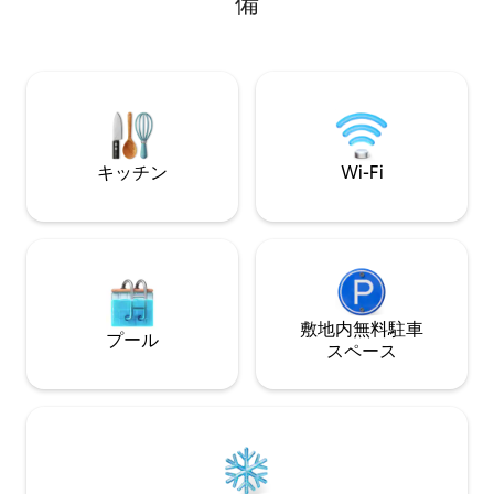
備
室、クイーンルーム1室、フルオーバーフ
ム、新しいジャグ
ルバンク1室）、屋外シャワー、ファイヤ
ヤック、各部屋に
ーピット、コーンホール、ゲーム、高速
ルコニーをお楽し
インターネットとWi-Fi、各部屋にスマー
スシティのダウン
トテレビ、カヤックなど！航海ライフス
クスの間にあり便
タイルが待っています！プールとラケッ
ョンと静寂があな
トクラブをご利用いただけます。
🏖️☀️
キッチン
Wi-Fi
敷地内無料駐⁠車
プール
ス⁠ペ⁠ー⁠ス