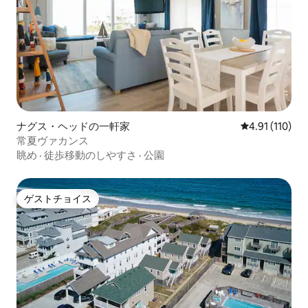
ナグス・ヘッドの一軒家
レビュー110
4.91 (110)
常夏ヴァカンス
眺め
·
徒歩移動のしやすさ
·
公園
ゲストチョイス
ゲストチョイス