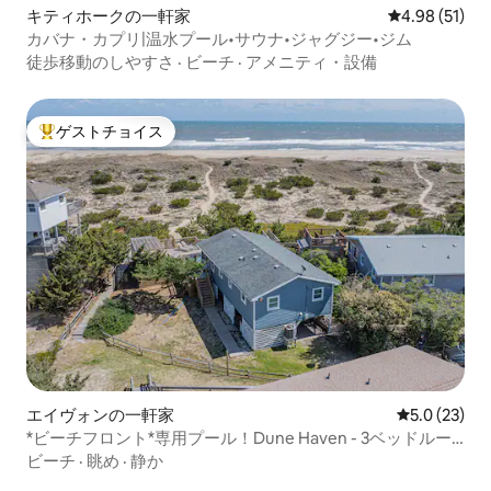
キティホークの一軒家
レビュー51件
4.98 (51)
カバナ・カプリ|温水プール•サウナ•ジャグジー•ジム
徒歩移動のしやすさ
·
ビーチ
·
アメニティ・設備
ゲストチョイス
大好評のゲストチョイスです。
エイヴォンの一軒家
レビュー23
5.0 (23)
*ビーチフロント*専用プール！Dune Haven - 3ベッドルー
ム、2バスルーム
ビーチ
·
眺め
·
静か