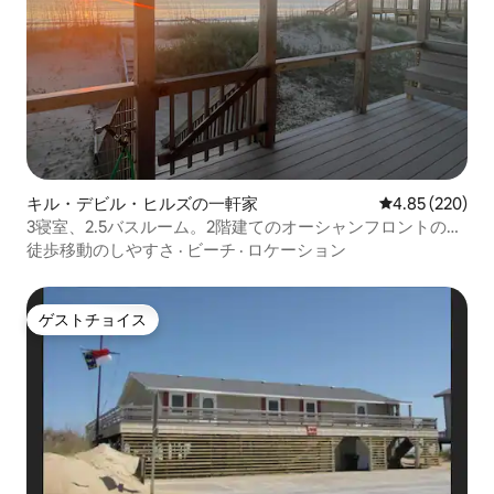
キル・デビル・ヒルズの一軒家
レビュー220件
4.85 (220)
3寝室、2.5バスルーム。2階建てのオーシャンフロントの
家。
徒歩移動のしやすさ
·
ビーチ
·
ロケーション
ゲストチョイス
ゲストチョイス