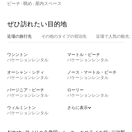
オーシャンフロント
ビーチ
·
眺め
·
屋内スペース
ぜひ訪⁠れ⁠た⁠い目⁠的⁠地
近場の旅行先
その他のタ⁠イ⁠プ⁠の宿⁠泊⁠先
近場で人気の観光
ワシントン
マートル・ビーチ
バケーションレンタル
バケーションレンタル
オーシャン・シティ
ノース・マートル・ビーチ
バケーションレンタル
バケーションレンタル
バージニア・ビーチ
ローリー
バケーションレンタル
バケーションレンタル
ウィルミントン
さらに表示
バケーションレンタル