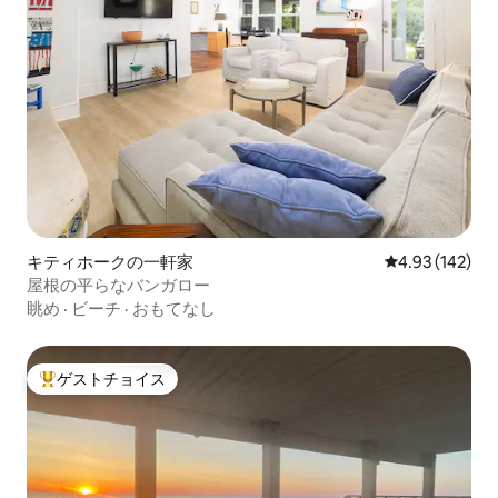
キティホークの一軒家
レビュー142件
4.93 (142)
屋根の平らなバンガロー
眺め
·
ビーチ
·
おもてなし
ゲストチョイス
大好評のゲストチョイスです。