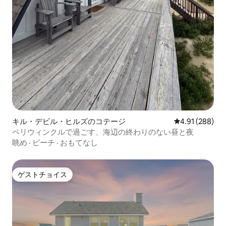
キル・デビル・ヒルズのコテージ
レビュー288件
4.91 (288)
ペリウィンクルで過ごす、海辺の終わりのない昼と夜
眺め
·
ビーチ
·
おもてなし
ゲストチョイス
ゲストチョイス