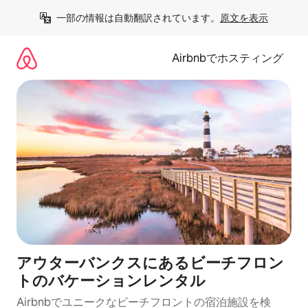
コ
一部の情報は自動翻訳されています。
原文を表示
ン
テ
ン
Airbnbでホスティング
ツ
に
ス
キ
ッ
プ
アウターバンクスにあるビーチフロン
トのバケーションレンタル
Airbnbでユニークなビーチフロントの宿泊施設を検