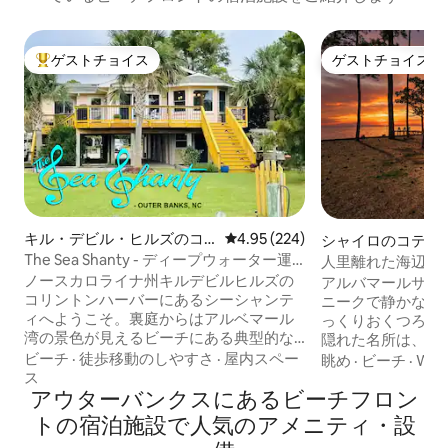
ゲストチョイス
ゲストチョイス
大好評のゲストチョイスです。
ゲストチョイス
キル・デビル・ヒルズのコ
レビュー224件、5つ星中4.95
4.95 (224)
シャイロのコテー
テージ
The Sea Shanty - ディープウォーター運
人里離れた海辺に
河、犬同伴OK、フェンス付き！
チハウス
ノースカロライナ州キルデビルヒルズの
アルバマールサウ
コリントンハーバーにあるシーシャンテ
ニークで静かなビ
ィへようこそ。裏庭からはアルベマール
っくりおくつろぎ🏝
湾の景色が見えるビーチにある典型的な
隠れた名所は、田
カントリー。泳いだり、魚釣りをした
ニークな組み合わ
ビーチ
·
徒歩移動のしやすさ
·
屋内スペー
眺め
·
ビーチ
·
Wi-F
り、遊んだり、リラックスしたり、夕日
ロマンチックな隠
ス
を眺めたり。プロによる清掃・除菌済
アウターバンクスにあるビーチフロン
野生動物が本当に
み。オープンコンセプト、3ベッドルー
カ、カワウソ、カ
トの宿泊施設で人気のアメニティ・設
ム、フルバスルーム2室（キングルーム1
きます。 3つの居