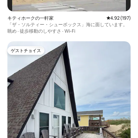
キティホークの一軒家
レビュー197件
4.92 (197)
「ザ・ソルティー・シューボックス」海に面しています。
眺め
·
徒歩移動のしやすさ
·
Wi-Fi
ゲストチョイス
ゲストチョイス