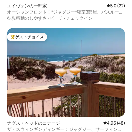
エイヴォンの一軒家
レビュー22
5.0 (22)
オーシャンフロント！*ジャグジー*寝室3部屋、バスルーム
2室
徒歩移動のしやすさ
·
ビーチ
·
チェックイン
ゲストチョイス
大好評のゲストチョイスです。
ナグス・ヘッドのコテージ
レビュー48件
4.96 (48)
ザ・スウィンギンディンギー：ジャグジー、サーフィン、