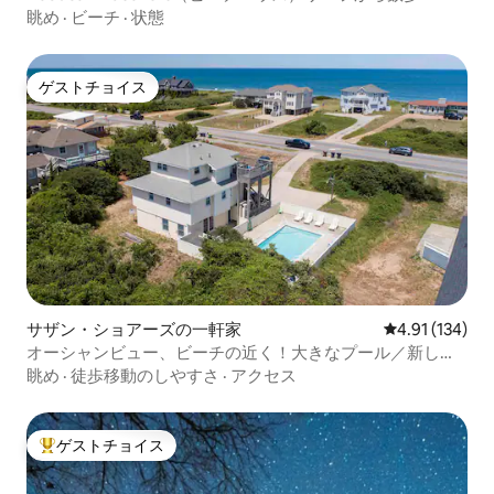
眺め
·
ビーチ
·
状態
ゲストチョイス
ゲストチョイス
サザン・ショアーズの一軒家
レビュー134件
4.91 (134)
オーシャンビュー、ビーチの近く！大きなプール／新しい
露天風呂・ジャグジー
眺め
·
徒歩移動のしやすさ
·
アクセス
ゲストチョイス
大好評のゲストチョイスです。