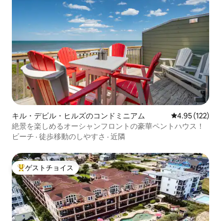
キル・デビル・ヒルズのコンドミニアム
レビュー122件
4.95 (122)
絶景を楽しめるオーシャンフロントの豪華ペントハウス！
ビーチ
·
徒歩移動のしやすさ
·
近隣
ゲストチョイス
大好評のゲストチョイスです。