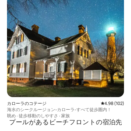
カローラのコテージ
レビュー102件
4.98 (102)
海水のシークルージョン-カローラ-すべて徒歩圏内！
眺め
·
徒歩移動のしやすさ
·
家族
プールがあるビーチフロントの宿泊先