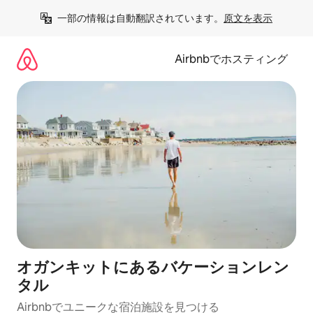
コ
一部の情報は自動翻訳されています。
原文を表示
ン
テ
ン
Airbnbでホスティング
ツ
に
ス
キ
ッ
プ
オガンキットにあるバケーションレン
タル
Airbnbでユニークな宿泊施設を見つける