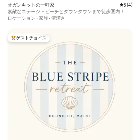
オガンキットの一軒家
レビュー
5 (4)
素敵なコテージ ~ ビーチとダウンタウンまで徒歩圏内！
ロケーション
·
家族
·
清潔さ
ゲストチョイス
大好評のゲストチョイスです。