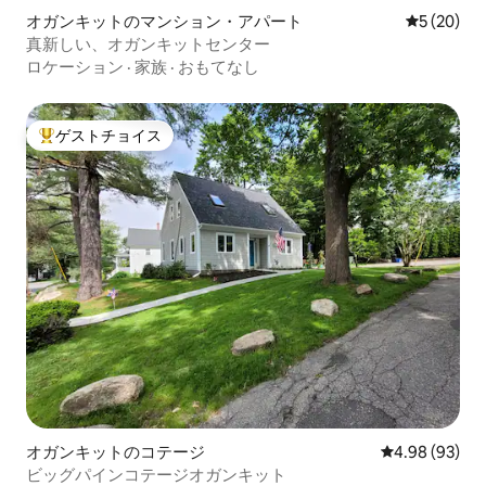
オガンキットのマンション・アパート
レビュー2
5 (20)
真新しい、オガンキットセンター
ロケーション
·
家族
·
おもてなし
ゲストチョイス
大好評のゲストチョイスです。
オガンキットのコテージ
レビュー93件
4.98 (93)
ビッグパインコテージオガンキット