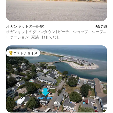
オガンキットの一軒家
レビュー1
5 (13)
オガンキットのダウンタウン | ビーチ、ショップ、シーフー
ドまで徒歩
ロケーション
·
家族
·
おもてなし
ゲストチョイス
大好評のゲストチョイスです。