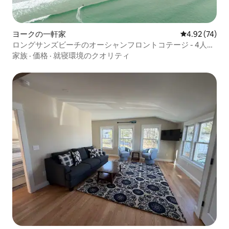
ヨークの一軒家
レビュー74件
4.92 (74)
ロングサンズビーチのオーシャンフロントコテージ - 4人宿
泊可能
家族
·
価格
·
就寝環境のクオリティ