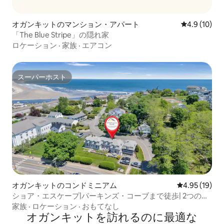
オガンキットのマンション・アパート
レビュー10
4.9 (10)
「The Blue Stripe」の隠れ家
ロケーション
·
家族
·
エアコン
スーパーホスト
スーパーホスト
オガンキットのコンドミニアム
レビュー19件
4.95 (19)
ショア・エスケープ|パーキンズ・コーブまで徒歩| 2つのパ
ティオ
家族
·
ロケーション
·
おもてなし
オガンキットを訪⁠れ⁠るの⁠に最⁠適⁠な