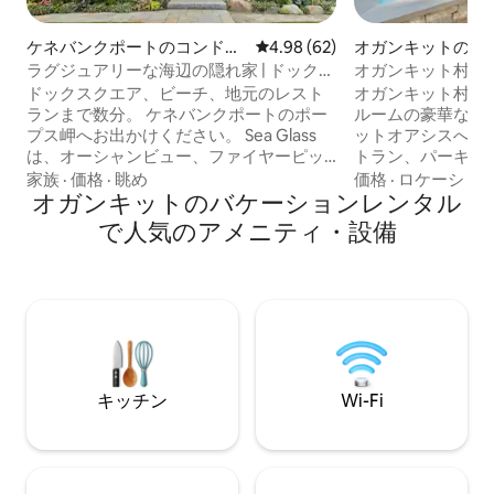
ケネバンクポートのコンドミ
レビュー62件、5つ星中4.98
4.98 (62)
オガンキットの一
ニアム
ラグジュアリーな海辺の隠れ家 | ドックス
オガンキット村の
クエアから数分
ーチまで徒歩
ドックスクエア、ビーチ、地元のレスト
オガンキット村の
ランまで数分。 ケネバンクポートのポー
ルームの豪華なビ
プス岬へお出かけください。 Sea Glass
ットオアシスへよ
は、オーシャンビュー、ファイヤーピッ
トラン、パーキン
ト、デザイナーインテリア、季節限定プ
ウェイ、オガンキ
家族
·
価格
·
眺め
価格
·
ロケーショ
ール、ロケーションを備えた豪華な1ベッ
オガンキットのバケーションレンタル
で行けます！ この
ドルームのコンドミニアムです。 ファイ
る温水プールがあ
で人気のアメニティ・設備
ヤーピットでリラックスしたり、お店ま
適です。 2014
で歩いたり、ビーチを探索したり、年間
は、セントラルエ
を通して海辺のリトリートを楽しむこと
レビ3台、ワイヤ
ができます。旅行、リモートワーク、ま
ています。 ダイニ
たはメイン州の海岸での定番の休暇に最
で、屋外リビング
適です。メイン州の冬の魅力、春の美し
ファイヤーピット
さ、美しい夏と秋の紅葉をSeaGlassで体
た各ベッドルーム
験してください。 許可番号： STR
ーリングファンが
キッチン
Wi-Fi
-0008560