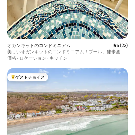
オガンキットのコンドミニアム
レビュー2
5 (22)
美しいオガンキットのコンドミニアム！プール、徒歩圏
内、キッチン！
価格
·
ロケーション
·
キッチン
ゲストチョイス
大好評のゲストチョイスです。