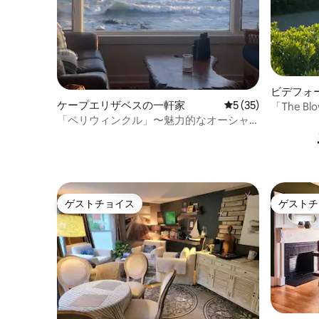
ビデフォ
ケープエリザベスの一軒家
レビュー35件、5
5 (35)
「The B
「ペリウィンクル」〜魅力的なオーシャ
休暇
ンフロントのコテージ
ゲストチョイス
ゲストチ
ゲストチョイス
ゲストチ