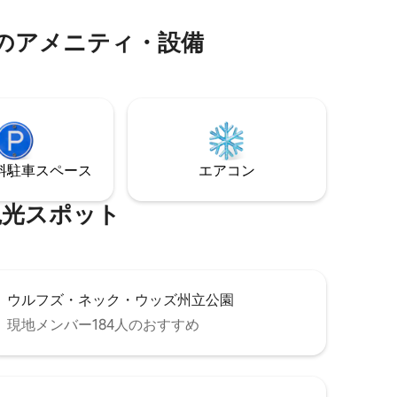
トラクシ
や醸造所まで9マイル。ビーチまで6マイ
部の森へ
ルです。準備が整いましたら、いつでも
ア⁠メ⁠ニ⁠テ⁠ィ⁠・⁠設⁠備
提供しま
お帰りください。
⁠車ス⁠ペ⁠ー⁠ス
エアコン
⁠ス⁠ポ⁠ッ⁠ト
ウルフズ・ネック・ウッズ州立公園
現地メンバー184人のおすすめ