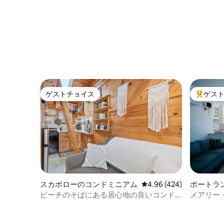
ゲストチョイス
ゲス
ゲストチョイス
大好評の
スカボローのコンドミニアム
レビュー424件、5つ星
4.96 (424)
ポートラ
ビーチのそばにある居心地の良いコンド
メアリー・
ミニアム！
バクスタ