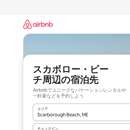
コ
ン
テ
ン
ツ
に
ス
キ
ッ
プ
スカボロー・ビー
チ⁠周⁠辺⁠の宿⁠泊⁠先
Airbnbでユニークなバ⁠ケ⁠ー⁠シ⁠ョ⁠ンレ⁠ン⁠タ⁠ルや
一⁠軒⁠家な⁠ど⁠を予⁠約⁠し⁠よ⁠う
エリア
検索結果が表示されたら、上下の矢印キーを使っ
チェックイン