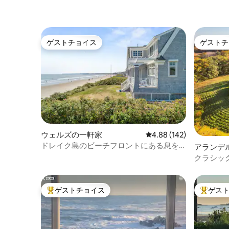
ゲストチョイス
ゲストチ
ゲストチョイス
ゲストチ
ウェルズの一軒家
レビュー142件、5つ星
4.88 (142)
ドレイク島のビーチフロントにある息を
アランデ
のむような物件です！
クラシッ
部に位置
ゲストチョイス
ゲス
大好評のゲストチョイスです。
大好評の