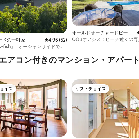
オールドオーチャードビーチ
の一軒家
OOBオアシス：ビーチ近くの専
ードの一軒家
レビュー52件、5つ星中4.96つ星の平均評価
4.96 (52)
付き6ベッドルームの宿泊先
つ星中5つ星の平均評価
lowfish」- オーシャンサイドでの
エアコン付きのマンション・アパー
ョイス
ゲストチョイス
ョイス
ゲストチョイス