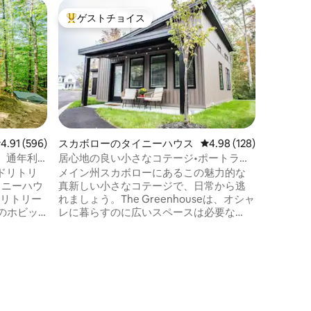
サーコの
ゲストチョイス
ゲス
大好評のゲストチョイスです。
大好評
素晴らし
ーシャンフ
あなただ
家、ビー
ようこそ！ この美しい1350平方
の家は海の
マビュー
ニークな
ん。 キャンプエリスの隠れた名所にあ
り、夏は
レビュー596件、5つ星中4.91つ星の平均評価
4.91 (596)
スカボローのタイニーハウス
レビュー128件、5つ星
4.98 (128)
シーズン
、通年利
居心地の良い小さなコテージ•ポートラン
だけます。 オールドオーチャー
ドまで9マイル•ビーチまで6マイル
ドリトリ
メイン州スカボローにあるこの魅力的な
までちょ
イニーハウ
真新しい小さなコテージで、日常から逃
ートラン
ドリトリー
れましょう。The Greenhouseは、オシャ
いアクテ
のホビッ
レに暮らすのに広いスペースは必要な
ん。
村で、そ
く、適切なディテールさえあればよいこ
グジーと
とを証明しています。 キングサイズベッ
施設をすべ
ドで目覚め、充実したキッチンで料理を
ce」の左
し、電気暖炉のそばでくつろぎましょ
さらに表
う。夜になると、ストリングライトがメ
インの静かな夜にぴったりの雰囲気を作
れ家から近
り出します。 ポートランドのレストラン