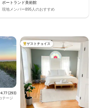
ポートランド美術館
現地メンバー895人のおすすめ
ゲストチョイス
大好評のゲストチョイスです。
レビュー293件、5つ星中4.77つ星の平均評価
4.77 (293)
コテージ