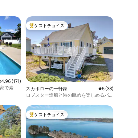
ゲストチョイス
大好評のゲストチョイスです。
レビュー171件、5つ星中4.96つ星の平均評価
4.96 (171)
の家で素晴
スカボローの一軒家
レビュー33件、5
5 (33)
！
ロブスター漁船と港の眺めを楽しめるパ
インポイントの宿泊先
ゲストチョイス
大好評のゲストチョイスです。