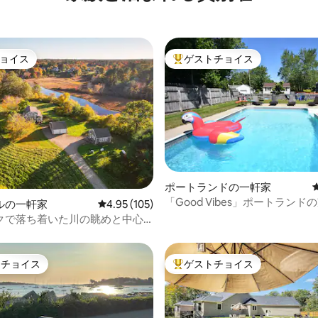
ョイス
ゲストチョイス
ョイス
大好評のゲストチョイスです。
中4.88つ星の平均評価
ポートランドの一軒家
「Good Vibes」ポートランド
ルの一軒家
レビュー105件、5つ星中4.95つ星の平均評価
4.95 (105)
らしい季節をお楽しみください
クで落ち着いた川の眺めと中心
する家
トチョイス
ゲストチョイス
ゲストチョイスです。
大好評のゲストチョイスです。