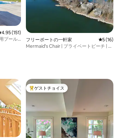
レビュー151件、5つ星中4.95つ星の平均評価
4.95 (151)
用プール
フリーポートの一軒家
レビュー16件、5
5 (16)
Mermaid's Chair | プライベートビーチ | ジ
ャグジー
ト
ゲストチョイス
大好評のゲストチョイスです。