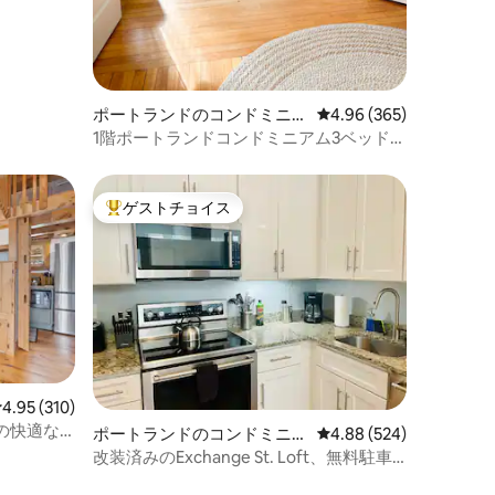
ポートランドのコンドミニア
レビュー365件、5つ星
4.96 (365)
ム
1階ポートランドコンドミニアム3ベッド2
バス+駐車場
ゲストチョイス
大好評のゲストチョイスです。
レビュー310件、5つ星中4.95つ星の平均評価
4.95 (310)
の快適な
ポートランドのコンドミニア
レビュー524件、5つ星
4.88 (524)
ム
改装済みのExchange St. Loft、無料駐車
場付き