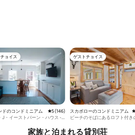
トチョイス
ゲストチョイス
ゲストチョイスです。
ゲストチョイス
中4.96つ星の平均評価
ンドのコンドミニアム
レビュー146件、5つ星中5つ星の平均評価
5 (146)
スカボローのコンドミニアム
J・イーストバーン・ハウス -
ビーチのそばにあるロフト付き
ー・スイート
コンドミニアム！
家族と泊まれる貸別荘