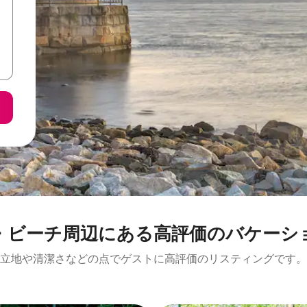
⁠周⁠辺⁠に⁠あ⁠る高⁠評⁠価⁠のバ⁠ケ⁠ー⁠シ⁠ョ
立地や清潔さなどの点でゲストに高評価のリスティングです。