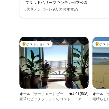
ブラッドベリーマウンテン州立公園
現地メンバー179人のおすすめ
ゲストチョイス
ゲス
大好評のゲストチョイスです。
大好評の
オールドオーチャードビーチ
レビュー508件、5つ星
4.91 (508)
オールド
のコンドミニアム
のコンド
豪華なビーチフロントのコンドミニア
素晴らし
ム！最高のロケーション！
ンドミニ