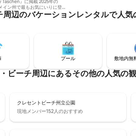
 Taschen』に掲載 2025年の
く、メイン州南部のすべてのア
bのメイン州で最もお気にいりに登
ョンにも近いのに、メイン州北
のバ⁠ケ⁠ー⁠シ⁠ョ⁠ン⁠レ⁠ン⁠タ⁠ル⁠で人⁠気⁠の
カギツネの頭の形を
の旅行のような体験をゲストに
ツリーハウスの幻想的な雰囲気
す。
を、ぜひご体験ください。この
な冒険の魔法が、木のてっぺん
ています... リラックス
し、ご家族やお友達が何年も話
永遠の思い出を作りに来てくだ
i
プール
敷地内無料駐
pperfoxtreehouseをフォローし
ちの旅をご覧ください。
ーチ⁠周⁠辺⁠に⁠あ⁠るそ⁠の⁠他⁠の人⁠気⁠の観⁠光
クレセントビーチ州立公園
現地メンバー152人のおすすめ