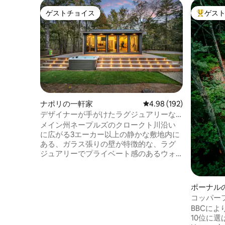
ゲストチョイス
ゲス
ゲストチョイス
大好評の
ナポリの一軒家
レビュー192件、5つ星
4.98 (192)
デザイナーが手がけたラグジュアリーな
プライベートウォーターフロントのジャ
メイン州ネープルズのクロークト川沿い
グジー - 静かな立地
に広がる3エーカー以上の静かな敷地内に
ある、ガラス張りの壁が特徴的な、ラグ
ジュアリーでプライベート感のあるウォ
ーターフロント・キャビンで、日常から
離れたひとときをお過ごしください。川
が周囲を囲むように流れ、完全なプライ
ポーナル
バシーが確保されています。専用の砂
コッパー
浜、セバゴ湖への直接アクセスが可能な
BBCに
桟橋、州立公園までわずか数分で行けま
10位に選ばれました
す。一年を通して利用可能なジャグジ