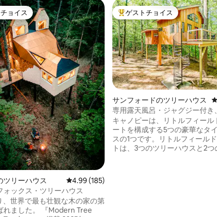
トチョイス
ゲストチョイス
ゲストチョイスです。
大好評のゲストチョイスです。
中4.98つ星の平均評価
サンフォードのツリーハウス
専用露天風呂・ジャグジー付き
用可能な豪華なツリーハウス
キャノピーは、リトルフィール
ートを構成する5つの豪華なタ
スの1つです。リトルフィール
トは、3つのツリーハウスと2つ
トハウスからなる静かな森林の
れぞれに専用の露天風呂・ジャ
ドックがあります。5つの宿泊
のツリーハウス
レビュー185件、5つ星中4.99つ星の平均評価
4.99 (185)
て表示するには、「ホスト：Bry
フォックス・ツリーハウス
側にある写真をクリックし、「
より、世界で最も壮観な木の家の第
示」をクリックします。 リトルフィール
。 『Modern Tree
ド池のこの15エーカーの森の隠