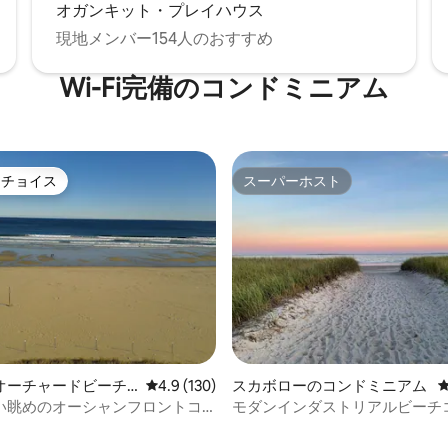
オガンキット・プレイハウス
現地メンバー154人のおすすめ
Wi-Fi完備のコンドミニアム
トチョイス
スーパーホスト
ゲストチョイスです。
スーパーホスト
中4.91つ星の平均評価
オーチャードビーチ
レビュー130件、5つ星中4.9つ星の平均評価
4.9 (130)
スカボローのコンドミニアム
ミニアム
い眺めのオーシャンフロントコ
モダンインダストリアルビーチ
アム