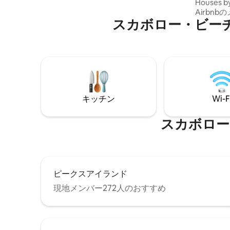
Houses by
ー、屋外シャワー、ハンモック、または
Airbn
透明な暖炉のそばでくつろぎましょう。
スカボロー・ビーチ⁠周⁠辺⁠
録された宿泊先！ ア
床暖房を備えた豪華なバスルーム、景色
したこの
が良い窓付きの広々としたウォークイン
と職人技
シャワー。エアコン完備、ペット歓迎。
ワイルド
完璧で平穏な隠れ家です。ぜひお越しく
であなたを待っ
ださい、リフレッシュしましょう！
し、探索
題にする
さい。 Instagramで
キッチン
Wi-F
@theco
て、私た
スカボロー・ビ
ピークスアイランド
現地メンバー272人のおすすめ