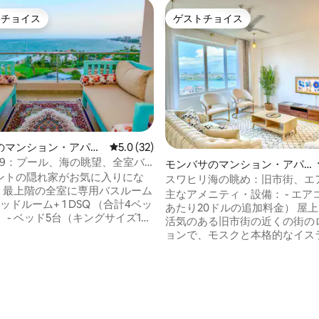
トチョイス
ゲストチョイス
ゲストチョイスです。
ゲストチョイス
のマンション・アパー
レビュー32件、5つ星中5.0つ星の平均評価
5.0 (32)
ape9：プール、海の眺望、全室バ
4.93つ星の平均評価
モンバサのマンション・アパ
付き、ビーチ、エアコン
ントの隠れ家がお気に入りにな
ート
スワヒリ海の眺め：旧市街、エ
- 最上階の全室に専用バスルーム
屋上プール、エレベーター8
主なアメニティ・設備： - エア
ッドルーム+ 1 DSQ （合計4ベッ
あたり20ドルの追加料金） 屋上
 - ベッド5台（キングサイズ1
活気のある旧市街の近くの街の
ン2台、シングル2台） - ビー
ョンで、モスクと本格的なイス
トゥクで3分、徒歩10分 - エア
スワヒリ文化に囲まれています 
あたり20ドルの追加料金） ベビ
ンジ（ラグジュアリーではない
- 遮るもののないオー
にある素晴らしいアパート-通
ー ・洗濯機 - 屋内と屋外のダ
サの生活を体験 - 地元の食品市
リア - モール、スーパー、レス
セスが便利 エレベーター 観光
ォーターパークに近い - 高速光
モール、スーパー、レストランに近