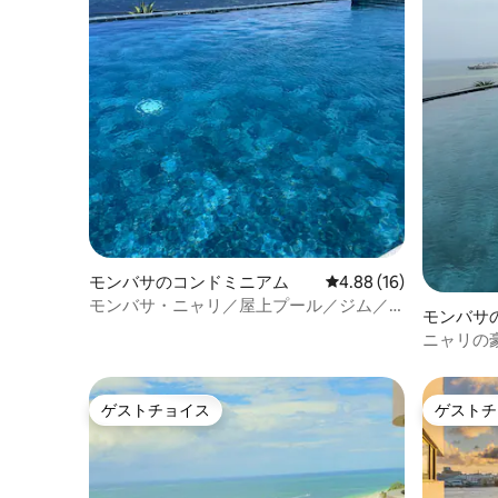
モンバサのコンドミニアム
レビュー16件、5つ星中
4.88 (16)
モンバサ・ニャリ／屋上プール／ジム／
モンバサ
海／エアコン／Netflix
ニャリの
ルーム |
ゲストチョイス
ゲストチ
ゲストチョイス
ゲストチ