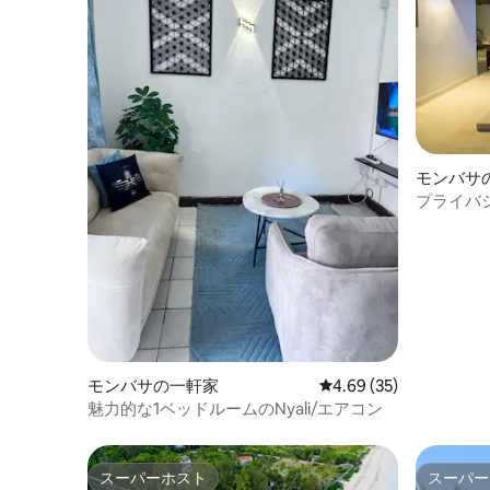
モンバサ
プライバ
石 - ケ
モンバサの一軒家
レビュー35件、5つ星中
4.69 (35)
魅力的な1ベッドルームのNyali/エアコン
スーパーホスト
スーパー
スーパーホスト
スーパー