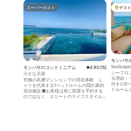
スーパーホスト
ゲス
スーパーホスト
大好評の
モンバサ
ト
SeaSc
モンバサのコンドミニアム
レビュー15件、5つ星中
4.93 (15)
スルーム
シーフロ
小さな天国
る理由： 
究極の高層マンションでの滞在体験 ニ
付きの3ベ
ャリを代表する1ベッドルームの隠れ家的
ドルーム）
宿泊施設 ■お客様は単に部屋を予約する
台、クイー
のではなく、エリートのライフスタイル
チ：トゥク
を手に入れるのです。 ■雰囲気：超モダ
コン（1泊
ンなインテリア、床から天井までのガラ
ープール付きプール 
ス窓、キングサイズベッドを備えた主寝
シャンビュ
室。 ■屋上：オーシャンフロントのイン
イニングエ
フィニティプール、星空観賞ラウンジ、
トラン、ウ
高層ジムを備えた「驚異的な」360度の体