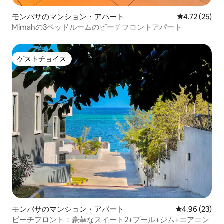
モンバサのマンション・アパート
レビュー25件
4.72 (25)
Mimahの3ベッドルームのビーチフロントアパート
ゲストチョイス
ゲストチョイス
モンバサのマンション・アパート
レビュー23件
4.96 (23)
ビーチフロント：豪華なスイート2+プール+ジム+エアコン