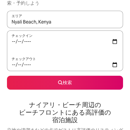
索・予約しよう
エリア
検索結果が表示されたら、上下の矢印キーを使って移動するか、
チェックイン
チェックアウト
検索
ナイアリ・ビーチ周⁠辺⁠の
ビ⁠ー⁠チ⁠フ⁠ロ⁠ン⁠ト⁠にあ⁠る高⁠評⁠価⁠の
宿⁠泊⁠施⁠設