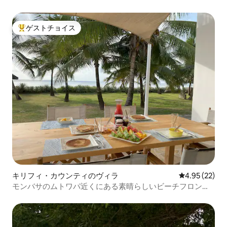
ゲストチョイス
大好評のゲストチョイスです。
キリフィ・カウンティのヴィラ
レビュー22件
4.95 (22)
モンバサのムトワパ近くにある素晴らしいビーチフロント
ヴィラ