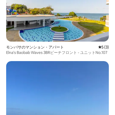
モンバサのマンション・アパート
レビュー
5 (3)
Elna's Baobab Waves 3BRビーチフロント - ユニットNo.107