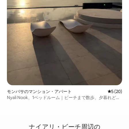
モンバサのマンション・アパート
レビュー2
5 (20)
Nyali Nook、1ベッドルーム｜ビーチまで数歩、夕暮れどき
の屋上
ナイアリ・ビーチ周⁠辺⁠の