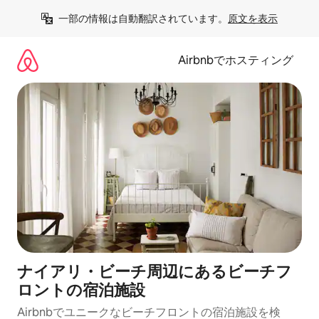
コ
一部の情報は自動翻訳されています。
原文を表示
ン
テ
ン
Airbnbでホスティング
ツ
に
ス
キ
ッ
プ
ナイアリ・ビーチ周辺にあるビーチフ
ロントの宿泊施設
Airbnbでユニークなビーチフロントの宿泊施設を検