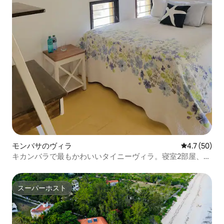
モンバサのヴィラ
レビュー50
4.7 (50)
キカンバラで最もかわいいタイニーヴィラ。寝室2部屋、バ
スルーム2部屋
スーパーホスト
スーパーホスト