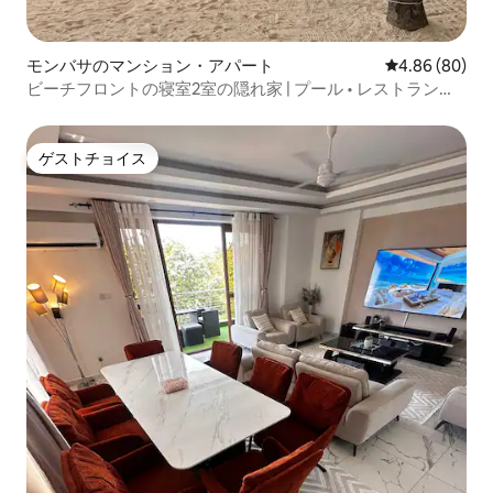
モンバサのマンション・アパート
レビュー80件
4.86 (80)
ビーチフロントの寝室2室の隠れ家 | プール • レストラン＆
カフェ
ゲストチョイス
ゲストチョイス