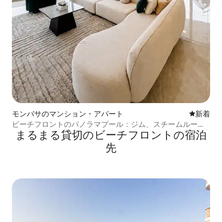
モンバサのマンション・アパート
新しい宿
新着
ビーチフロントのパノラマプール：ジム、スチームルー
まるまる貸切のビーチフロントの宿泊
ム、バスタブ、エアコン
先