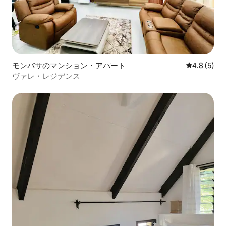
モンバサのマンション・アパート
レビュー5
4.8 (5)
ヴァレ・レジデンス