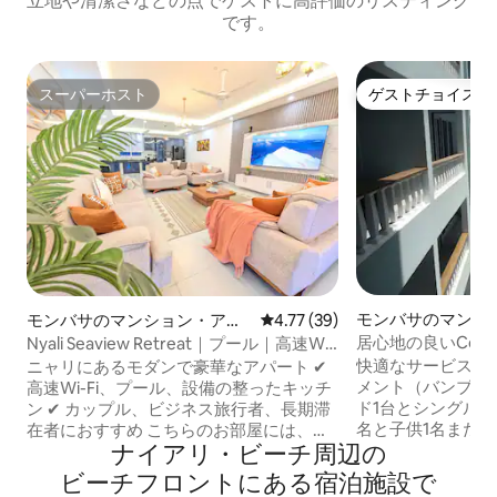
立地や清潔さなどの点でゲストに高評価のリスティング
です。
スーパーホスト
ゲストチョイス
スーパーホスト
ゲストチョイス
モンバサのマンシ
モンバサのマンション・アパ
レビュー39件、5つ星中4.77
4.77 (39)
ート
ート
居心地の良いCowrieS
Nyali Seaview Retreat｜プール｜高速Wi-
Apartmentsの
Fi｜エアコン完備｜ビーチ近く
快適なサービス付
ニャリにあるモダンで豪華なアパート ✔
メント（バンブリ） *クイーンサイズ
高速Wi-Fi、プール、設備の整ったキッチ
ド1台とシングルベ
ン ✔ カップル、ビジネス旅行者、長期滞
名と子供1名また
在者におすすめ こちらのお部屋には、大
ナイアリ・ビーチ周⁠辺⁠の
す *毎日の清掃サ
型スマートテレビとNetflixを備えたモダ
ソファ、コーヒー
ンなリビングルーム、各部屋にエアコ
ビ⁠ー⁠チ⁠フ⁠ロ⁠ン⁠ト⁠にあ⁠る宿⁠泊⁠施⁠設⁠で
ニングテーブル ＊
ン、プレミアム寝具を備えた居心地のよ