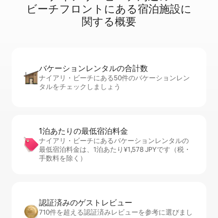
ビ⁠ー⁠チ⁠フ⁠ロ⁠ン⁠ト⁠にあ⁠る宿⁠泊⁠施⁠設⁠に
関⁠す⁠る概⁠要
バケーションレ⁠ン⁠タ⁠ル⁠の合⁠計⁠数
ナイアリ・ビーチにある50件のバケーションレン
タルをチェックしましょう
1泊あたりの最⁠低⁠宿⁠泊⁠料⁠金
ナイアリ・ビーチにあるバケーションレンタルの
最低宿泊料金は、1泊あたり¥1,578 JPYです（税・
手数料を除く）
認証済みのゲ⁠ス⁠ト⁠レ⁠ビ⁠ュ⁠ー
710件を超える認証済みレビューを参考に選びまし