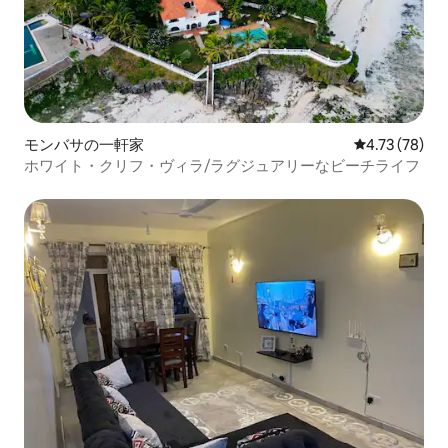
モンバサの一軒家
レビュー78件
4.73 (78)
ホワイト・クリフ・ヴィラ/ラグジュアリーなビーチライフ