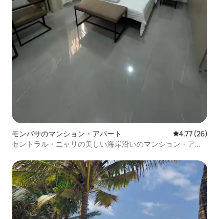
モンバサのマンション・アパート
レビュー26件
4.77 (26)
セントラル・ニャリの美しい海岸沿いのマンション・アパ
ート