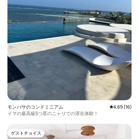
モンバサのコンドミニアム
レビュー16件
4.69 (16)
イマの最高級5つ星のニャリでの滞在体験！
ゲストチョイス
ゲストチョイス