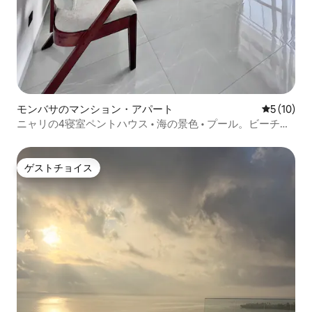
モンバサのマンション・アパート
レビュー1
5 (10)
ニャリの4寝室ペントハウス • 海の景色 • プール。ビーチの
近く
ゲストチョイス
ゲストチョイス