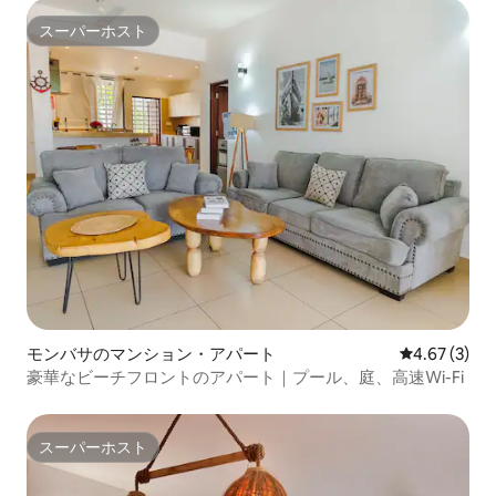
スーパーホスト
スーパーホスト
モンバサのマンション・アパート
レビュー3件
4.67 (3)
豪華なビーチフロントのアパート｜プール、庭、高速Wi-Fi
スーパーホスト
スーパーホスト