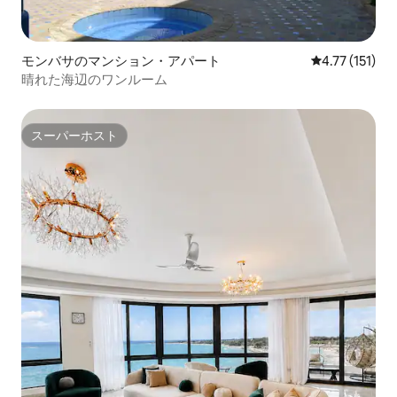
モンバサのマンション・アパート
レビュー151
4.77 (151)
晴れた海辺のワンルーム
スーパーホスト
スーパーホスト