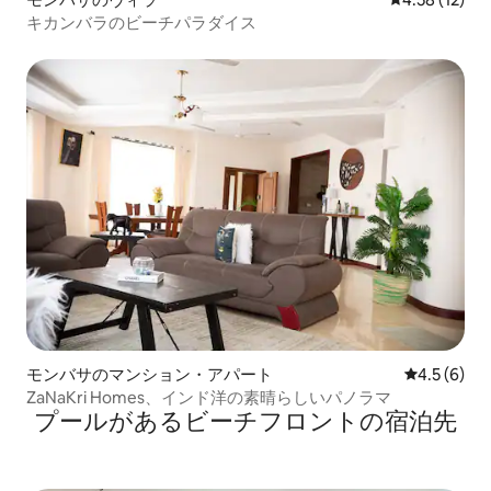
キカンバラのビーチパラダイス
モンバサのマンション・アパート
レビュー6
4.5 (6)
ZaNaKri Homes、インド洋の素晴らしいパノラマ
プールがあるビーチフロントの宿泊先