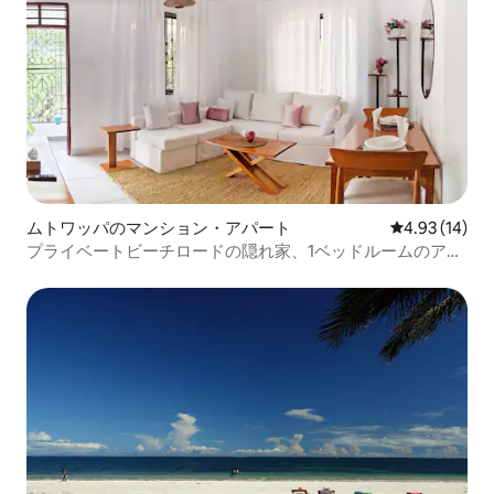
ムトワッパのマンション・アパート
レビュー14件
4.93 (14)
プライベートビーチロードの隠れ家、1ベッドルームのアパ
ートメント