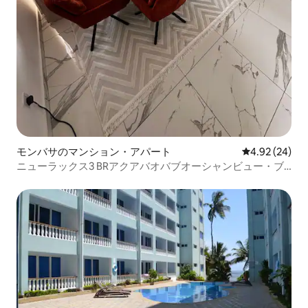
モンバサのマンション・アパート
レビュー24件
4.92 (24)
ニューラックス3 BRアクアバオバブオーシャンビュー・ブ
リーズ・ニャリ。