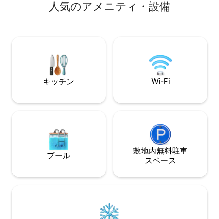
人⁠気⁠のア⁠メ⁠ニ⁠テ⁠ィ・設⁠備
のかかる金庫 ＊バ
い寝室があります。お仕事でお越しの場
コーヒーテーブル 
合でも、リラックスするためにお越しの
子レンジ、ケトル
場合でも、スムーズな滞在のために必要
トースター、食器、
なものがすべて揃っています。 🌴 おすす
ィ・設備へのアク
めポイント： • 明るく広々としたリビン
プレイエリア、ビ
グエリア • 快適なクイーンサイズベッド •
ン、ジム、ビーチ、
高速で安定したWi-Fi • 海が眺められる専
空港から21 km *
用バルコニー • プールのご利用 • エアコン
キッチン
Wi-Fi
敷地内無料駐⁠車
プール
ス⁠ペ⁠ー⁠ス