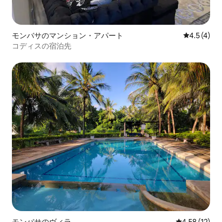
モンバサのマンション・アパート
レビュー4
4.5 (4)
コディスの宿泊先
モンバサのヴィラ
レビュー12件
4.58 (12)