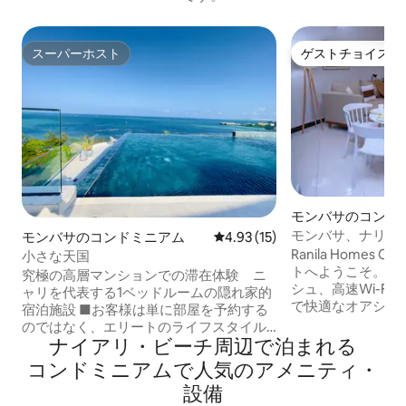
スーパーホスト
ゲストチョイス
スーパーホスト
ゲストチョイス
モンバサのコンド
モンバサ、ナリアリのC
モンバサのコンドミニアム
レビュー15件、5つ星中4.93
4.93 (15)
潔、Wi-Fi、Netflix
Ranila Homes 
小さな天国
トへようこそ。清
究極の高層マンションでの滞在体験 ニ
シュ、高速Wi-Fiと駐車
ャリを代表する1ベッドルームの隠れ家的
で快適なオアシス
宿泊施設 ■お客様は単に部屋を予約する
にある静かで穏や
のではなく、エリートのライフスタイル
り、ビーチ、スー
ナイアリ・ビーチ周⁠辺⁠で泊⁠ま⁠れ⁠る
を手に入れるのです。 ■雰囲気：超モダ
店、ニャリシネマ
ンなインテリア、床から天井までのガラ
コ⁠ン⁠ド⁠ミ⁠ニ⁠ア⁠ム⁠で人⁠気⁠のア⁠メ⁠ニ⁠テ⁠ィ・
スロードの近くま
ス窓、キングサイズベッドを備えた主寝
設⁠備
す。海岸での休息
室。 ■屋上：オーシャンフロントのイン