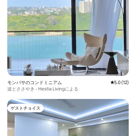
モンバサのコンドミニアム
レビュー12
5.0 (12)
波とささやき - Hestia Livingによる
ゲストチョイス
ゲストチョイス