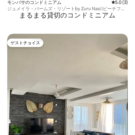
モンバサのコンドミニアム
レビュー3
5.0 (3)
ジュメイラ・パームズ・リゾートby Zuru Nasi |ビーチフロ
まるまる貸切のコンドミニアム
ント。
ゲストチョイス
ゲストチョイス