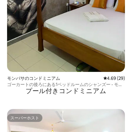
モンバサのコンドミニアム
レビュー29件
4.69 (29)
ゴーカートの後ろにある1ベッドルームのシャンズー - モン
プール付きコンドミニアム
バサ
スーパーホスト
スーパーホスト