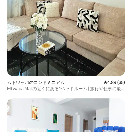
ムトワッパのコンドミニアム
レビュー35件
4.89 (35)
Mtwapa Mallの近くにある1ベッドルーム | 旅行や仕事に最
適