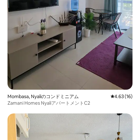
Mombasa, Nyaliのコンドミニアム
レビュー16件
4.63 (16)
Zamani Homes NyaliアパートメントC2