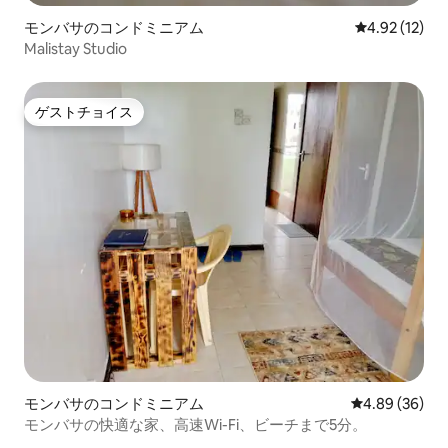
モンバサのコンドミニアム
レビュー12件
4.92 (12)
Malistay Studio
ゲストチョイス
ゲストチョイス
モンバサのコンドミニアム
レビュー36件
4.89 (36)
モンバサの快適な家、高速Wi-Fi、ビーチまで5分。