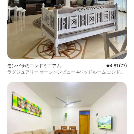
モンバサのコンドミニアム
レビュー77件
4.81 (77)
ラグジュアリー オーシャンビュー 4ベッドルーム コンドミ
ニアム @ ニャリビーチ| Wi-Fi•エアコン