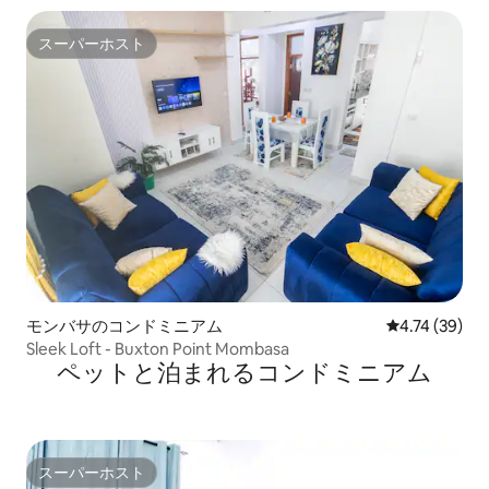
スーパーホスト
スーパーホスト
モンバサのコンドミニアム
レビュー39件
4.74 (39)
Sleek Loft - Buxton Point Mombasa
ペットと泊まれるコンドミニアム
スーパーホスト
スーパーホスト