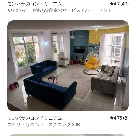
モンバサのコンドミニアム
レビュー40
4.7 (40)
Karibu A4、素敵な2寝室のサービスアパートメント
モンバサのコンドミニアム
レビュー8件
4.75 (8)
ニャリ・リエムラ・スタニング 2BR