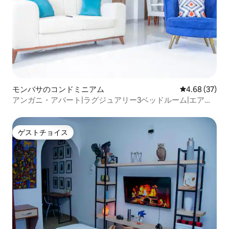
モンバサのコンドミニアム
レビュー37件
4.68 (37)
アンガニ・アパート|ラグジュアリー3ベッドルーム|エアコ
ン|オーシャンビュー＆屋上プール
ゲストチョイス
ゲストチョイス