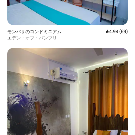
モンバサのコンドミニアム
レビュー69件
4.94 (69)
エデン・オブ・バンブリ