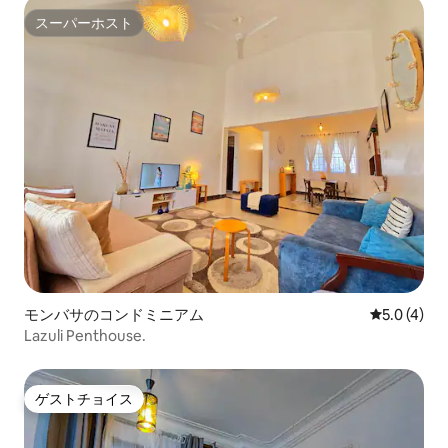
スーパーホスト
スーパーホスト
モンバサのコンドミニアム
レビュー4
5.0 (4)
Lazuli Penthouse.
ゲストチョイス
ゲストチョイス