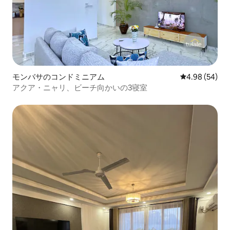
モンバサのコンドミニアム
レビュー54件
4.98 (54)
アクア・ニャリ、ビーチ向かいの3寝室