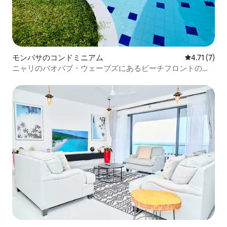
モンバサのコンドミニアム
レビュー7件
4.71 (7)
ニャリのバオバブ・ウェーブズにあるビーチフロントの寝
室2部屋