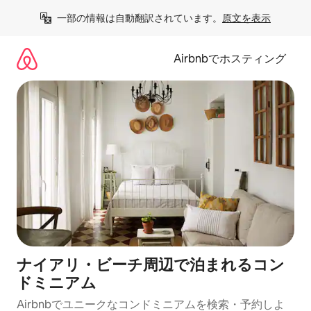
コ
一部の情報は自動翻訳されています。
原文を表示
ン
テ
ン
Airbnbでホスティング
ツ
に
ス
キ
ッ
プ
ナイアリ・ビーチ周辺で泊まれるコン
ドミニアム
Airbnbでユニークなコンドミニアムを検索・予約しよ