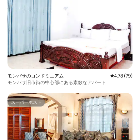
モンバサのコンドミニアム
レビュー79件
4.78 (79)
モンバサ旧市街の中心部にある素敵なアパート
スーパーホスト
スーパーホスト