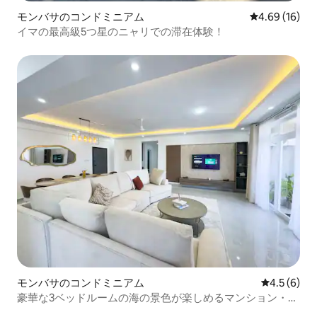
モンバサのコンドミニアム
レビュー16件
4.69 (16)
イマの最高級5つ星のニャリでの滞在体験！
モンバサのコンドミニアム
レビュー6
4.5 (6)
豪華な3ベッドルームの海の景色が楽しめるマンション・ア
パート（モンバサ、ニャリ）