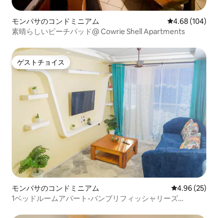
モンバサのコンドミニアム
レビュー104件
4.68 (104)
素晴らしいビーチパッド@ Cowrie Shell Apartments
ゲストチョイス
ゲストチョイス
モンバサのコンドミニアム
レビュー25件
4.96 (25)
1ベッドルームアパート-バンブリフィッシャリーズ
0711519879