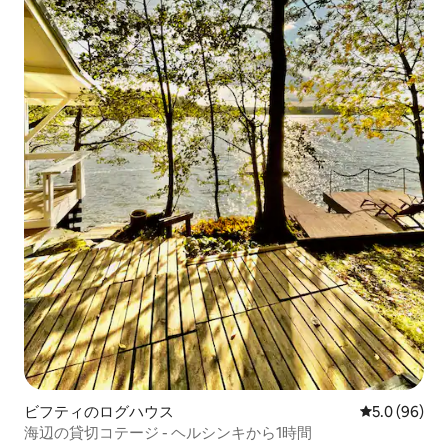
ビフティのログハウス
レビュー96
5.0 (96)
海辺の貸切コテージ - ヘルシンキから1時間