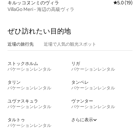
キルッコヌンミのヴィラ
レビュー19
5.0 (19)
VillaGo Meri - 海辺の高級ヴィラ
ぜひ訪⁠れ⁠た⁠い目⁠的⁠地
近場の旅行先
近場で人気の観光スポット
ストックホルム
リガ
バケーションレンタル
バケーションレンタル
タリン
タンペレ
バケーションレンタル
バケーションレンタル
ユヴァスキュラ
ヴァンター
バケーションレンタル
バケーションレンタル
タルトゥ
さらに表示
バケーションレンタル