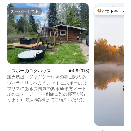
スーパーホスト
ゲストチョイス
スーパーホスト
大好評のゲストチ
エスポーのログハウス
レビュー373件、5つ星中4.8
4.8 (373)
露天風呂・ジャグジー付きの雰囲気のあ
るコテージ
ヴィラ・リリへようこそ！ エスポーのヌ
プリスにある雰囲気のある55平方メート
ルのコテージ。 （+別館に別の寝室があ
ります） 最大6名様までご宿泊いただけ
ます。 注：6人目のお客様は、ソファベ
ッドをご利用いただきます。つまり、リ
ビングルームで3名様がお休みになりま
す。 屋外ジャグジーは追加料金50ユーロ/
日です。 無料Wi-Fi 注意！ リネンとタオ