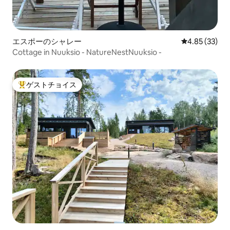
エスポーのシャレー
レビュー33件
4.85 (33)
Cottage in Nuuksio - NatureNestNuuksio -
ゲストチョイス
大好評のゲストチョイスです。