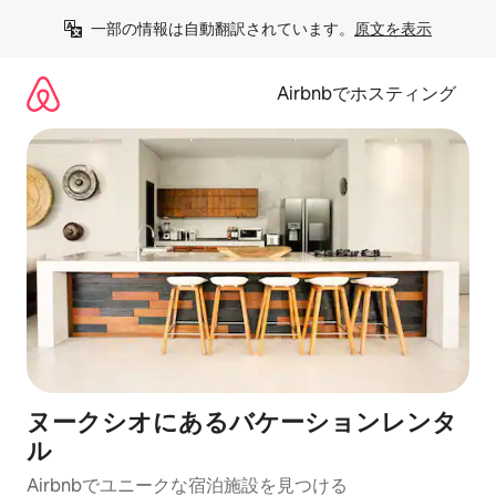
コ
一部の情報は自動翻訳されています。
原文を表示
ン
テ
ン
Airbnbでホスティング
ツ
に
ス
キ
ッ
プ
ヌークシオにあるバケーションレンタ
ル
Airbnbでユニークな宿泊施設を見つける