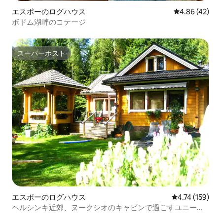
エスポーのログハウス
レビュー42件
4.86 (42)
ボドム湖畔のコテージ
スーパーホスト
スーパーホスト
エスポーのログハウス
レビュー159件
4.74 (159)
ヘルシンキ近郊、ヌークシオのキャビンで過ごすユニーク
な自然の中の滞在