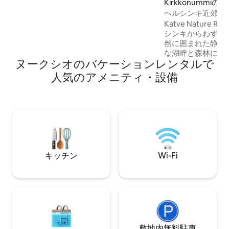
Kirkkonummi
ルまたはリネンとタオルは、追加料金15
ヘルシンキ近郊のK
ユーロ/人。 料金には清掃料金は含まれて
るKuusi Cabin
いません。チェックアウト前に徹底的な
Katve Nature 
最終清掃を行うか、または75ユーロで最
シンキからわずか
終清掃を注文することができます。
然に囲まれた静かな隠れ
な湖畔と森林に囲ま
ヌークシオのバケーションレンタルで
ャビン内に🔥専用サウナ
美しいハイキングと
人気のアメニティ・設備
で快適なキャビン 私たちの4つのキャビ
ン（2つのセミデ
れぞれプライベー
い淡水湖のほとり
の中にあります。
れ、時間を過ごす
を楽しむのに最適
キッチン
Wi-Fi
敷地内無料駐⁠車