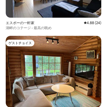
エスポーの一軒家
レビュー24件
4.88 (24)
湖畔のコテージ - 最高の眺め
ゲストチョイス
ゲストチョイス