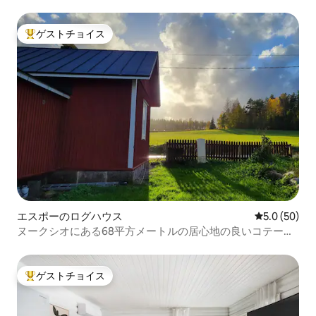
ゲストチョイス
大好評のゲストチョイスです。
エスポーのログハウス
レビュー50
5.0 (50)
ヌークシオにある68平方メートルの居心地の良いコテージ
です。
ゲストチョイス
大好評のゲストチョイスです。